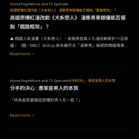
Home Page
Movie and TV Specials
高還原爆紅漫改劇《犬系戀人》 漫撕男車銀優能否擺脫「戲路框架」？
高還原爆紅漫改劇《犬系戀人》 漫撕男車銀優能否擺
脫「戲路框架」？
▲ 韓國人氣漫畫〈犬系戀人〉，高還原度真人化漫改劇將於11日首
播。（圖／MBC）&nbsp;具有最符合「漫撕男」稱號的韓國偶像歌
手兼演員車銀優，眾所皆知他的高顏值是闖蕩演藝圈的一大武器之
Read more
一，但同時卻也是車銀優無法好好擴展戲路的致命傷。車銀優這次
再度擔綱《犬系戀人》（오늘도 사랑스럽개）漫改劇男主角，不免
聯想到先前出演大紅的
愛情
漫改劇《我的ID是江南美人》，車銀優
當時高度還原男主角特質的演技，讓許多戲迷粉絲讚嘆不已。如今
Home Page
Movie and TV Specials
分手的決心 : 愚笨是男人的本質
迎接新作，如何擺脫當時的「冷酷男」印象？以及如何和先前的作
分手的決心 : 愚笨是男人的本質
品做出差異性？對車銀優來說著實是一大挑戰。&nbsp;▲ 韓國人氣
「妳為甚麼要跟這麼糟的男人在一起？」
漫畫〈犬系戀人〉，在台灣擁有9.9顆心的高評價。（圖／LINE WE
BTOON）網路漫畫《犬系戀人》(오늘도 사랑스럽개，譯作 今天也
是可愛的狗 ) 講述一名受到詛咒的高中女老師韓海娜（朴珪瑛
Read more
飾），受到家族世代傳承的詛咒，只要跟異性接吻就會在午夜變成
可愛的小狗狗，若想要破除詛咒，就必須跟當初接吻的那位異性再
次接吻，才有辦法還原人形。 某天卻因為喝醉迷茫的狀態，原本想