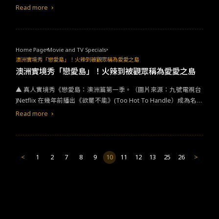
理女王宮部美幸同名暢銷小說，當時賣出破百萬本的佳績，也被翻
聲勢推到最高點！此劇可翻拍成五個版本，光這熱門翻拍的程度，
Read more
拍成電影、日劇等等。以一個女性斷掌為開端，講述兇手利用媒體
你沒看過就太說不過去了吧！
操弄檢察官，無差別殺了許多失蹤女性。故事設定於台灣90年代後
期，電視台如雨後春筍般出現、媒體第四權興起也成為影集中的重
要背景。 《模仿犯》中的犯罪比疾病更像疾病，這個犯罪的惡就會
Home Page
Movie and TV Specials
像疾病一樣的蔓延，最終要用什麼樣的方式可以讓這個惡停止，是
澳洲實境秀「戀愛島」！火辣到被觀眾稱為愛愛之島
人性的善嗎？還是心裡最後的那把尺？要如何衡量是善是惡？
澳洲實境秀「戀愛島」！火辣到被觀眾稱為愛愛之島
▲ 真人實境秀《戀愛島：澳洲篇第一季。（圖片來源：九號電視台
)Netflix 在幾年前播出《欲罷不能》(Too Hot To Handle）成為名列
前茅的收視率冠軍後又購買了《戀愛島》澳洲篇（Love island Aust
Read more
ralia )。 節目一出,馬上在澳洲各大串流平台上引起討論，有別於打
著性愛旗號為主的《欲罷不能》，澳洲篇《戀愛島》更著重於體驗
愛情
及尋找真心的靈魂！但面對那些高質量的參賽者，不少嘉賓還
是會按耐不住生理的慾望,讓觀眾每一集都看得心癢癢，也讓節目從
<
1
2
7
8
9
10
11
12
13
25
26
>
第一季到第四季收視率都穩坐澳洲前10名。▲ 澳洲戀愛島島民住
宿。（圖片來源：九號電視台 ) 在夢幻小島上體驗終極戀愛 每季節
目都會選出單身的5男5女來參加,這些嘉賓們被稱為“島民” ，他們會
住進小島裡的豪華別墅，開始為期數週的相處，節目組會安排許多
挑戰及活動來增進島民之間的感情，島民們必須在規定時間內了解
彼此，找到真愛並在過程中贏得觀眾芳心，失敗者則會面臨被趕出