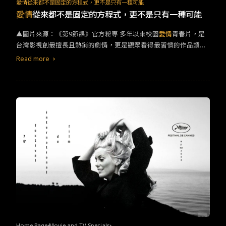
TW
EN
JP
KR
愛情從來都不是固定的方程式，更不是只有一種可能
愛情
從來都不是固定的方程式，更不是只有一種可能
▲圖片來源：《第9節課》官方粉專 多年以來校園
愛情
青春片，是
台灣影視創最擅長且熱銷的劇情，更是觀眾看得最習慣的作品類
型。而除了最正統的青春純愛以外，許多被認為是禁忌的戀愛題材
Read more
也早已成為熱門題材，讓劇情開始挑戰長輩們的道德底線。包含年
齡極端差距、師生戀甚至是同性之愛。但是筆者認為「這個世界上
沒有哪個人，是被規定我不能去喜歡的。」介紹兩部徹底挑戰觀眾
的敏感神經的大膽題材。 2023上架的台灣校園
愛情
影集《第９節
課》，由王麗文執導，男女主角分別由許瑋甯、陳昊森擔綱演出。
劇中描述國文老師陳孟筠(許瑋甯 飾)進入南一高中教書，被愛惹事
的資優生張一翔(陳昊森 飾)給盯上，雖然開始頻頻刁難，但不對盤
兩人也迅速萌生曖昧情愫，發展出一段禁忌的浪漫戀情。之所以成
為禁忌，除了年齡上的差異之外，另一個原因不外乎是師生間不對
等的權利關係，在相對保守且有著各種勢力交錯的台灣環境中，更
容易掀起議論，引發令人意想不到的衝突事件。
Home Page
Movie and TV Specials