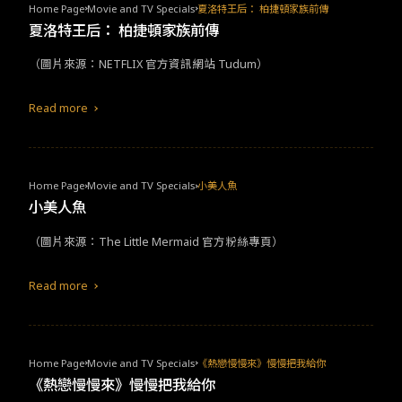
藉酒壯膽的親吻暗戀對象李寶謙（李玹雨 飾），卻陰錯陽差錯親了
Home Page
Movie and TV Specials
夏洛特王后： 柏捷頓家族前傳
莫名「仇視」自己的同事陳書元（車銀優 飾）。結果如同灰姑娘
夏洛特王后： 柏捷頓家族前傳
般，一到午夜就變成小狗狗的韓海娜，必須再次與陳書元接吻才有
（圖片來源：NETFLIX 官方資訊網站 Tudum）
辦法破除詛咒，但命運捉弄人，酷帥的陳書元竟然是一個超級害怕
狗的男人！&nbsp;▲《我的ID是江南美人》播前播後都大受好評。
（圖／Webtoon , JTBC）
Read more
Home Page
Movie and TV Specials
小美人魚
小美人魚
（圖片來源：The Little Mermaid 官方粉絲專頁）
Read more
Home Page
Movie and TV Specials
《熱戀慢慢來》慢慢把我給你
《熱戀慢慢來》慢慢把我給你