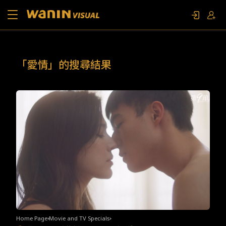
About Us
「愛情」的搜尋結果
Works
Movie and TV Specials
Contact Us
FAN EVENT
Home Page
Movie and TV Specials