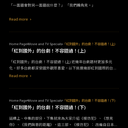
「一面牆會對另一面牆說什麼？」 「我們轉角見。」
Read more
Home Page
Movie and TV Specials
「紅到國外」的台劇！不容錯過！(上)
「紅到國外」的台劇！不容錯過！(上)
「紅到國外」的台劇！不容錯過！(上) 近幾年台劇題材更加多元
化，好多台劇都深受國外觀眾喜愛，以下挑選幾部紅到國際的台
劇，甚至還打破台劇紀錄！紅到國外了，你豈能錯過！由Miss Ces
Read more
ar為大家挑選了9部，所以分成上、中、下集來介紹。上集的部分，
就來為大家介紹《流星花園》、《我可能不會愛你》、《花甲男孩
轉大人》這三部。 《流星花園》：是一部改編自日本漫畫《花樣男
子》的校園
愛情
偶像劇，台版部分由徐熙媛（大S）、男子團體F4
Home Page
Movie and TV Specials
「紅到國外」的台劇！不容錯過！(下)
主演，該劇成為劃分台灣電視史上重要分水嶺，往後電視劇發展皆
「紅到國外」的台劇！不容錯過！(下)
紛紛打造偶像題材的戲劇，因此媒體以「偶像劇鼻祖」形容該劇在
延續上、中集的部分，下集就來為大家介紹《模仿犯》、《想見
電視史上的定位，而劇中主角F4在台灣也掀起熱潮！然而無論中、
你》、《我們與惡的距離》，這三部。《模仿犯》： 改編自日本推
日、韓、台、泰，每個版本都會掀起一陣風潮，並且也將劇中演員