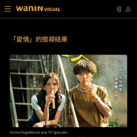
About Us
「愛情」的搜尋結果
Works
Movie and TV Specials
Contact Us
FAN EVENT
Home Page
Movie and TV Specials