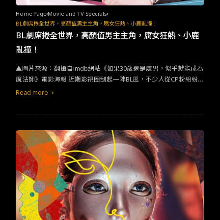
Home Page
Movie and TV Specials
BL劇席捲全世界，高顏值男主主角，腐女狂熱、小鹿亂撞！
BL劇席捲全世界，高顏值男主主角，腐女狂熱、小鹿
亂撞！
▲圖片來源：翻攝自imdb網站《如果30歲還是處男，似乎就能成為
魔法師》電影海報 近期影視圈刮起一陣BL風，不少人從CP粉紛紛投
入追BL劇的行列中，跌入「耽美」BL坑，開始趁著追劇或是看電影
Read more
時陷入美色及浪漫的男男愛戀(Boy's Love)之中。這幾年來中國、日
本、韓國、泰國及台灣BL「耽美劇」可說是非常盛行。許多新生代
演員也因電影或偶像劇而使知名度水漲船高，每季許多即將開播的
BL劇釋出劇照，總讓粉絲尖叫不已。 《陳情令》