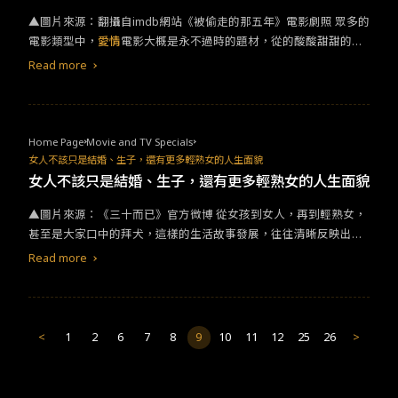
都市白領的女主角張曉在車禍後，意外穿越到18世紀清朝康熙年
▲圖片來源：翻攝自imdb網站《被偷走的那五年》電影劇照 眾多的
間，靈魂進入到一位名為「馬爾泰·若曦」的八旗女子身上。並周旋
電影類型中，
愛情
電影大概是永不過時的題材，從的酸酸甜甜的初
在四阿哥（吳奇隆 飾演）、八阿哥（鄭嘉穎 飾演）、十三阿哥（袁
戀、刻骨銘心的失戀、青澀辛酸的單戀，到年少輕狂的熱戀，以及
弘 飾演）和十四阿哥（林更新 飾演）等人之間，參與了九王奪嫡的
Read more
近幾年出現的同性之情。筆者本身哭點極低，每看悲劇
愛情
電影必
故事，最後抱著遺憾回到現代。而時光飛逝，今年竟已是《步步驚
哭，如果是失戀的人，或是經歷過揪心
愛情
的人一定特別有感觸。
心》播出十週年！當年最虐心的台詞莫過於「如果妳身不由己地離
快點穿上最舒適的睡衣、抱著最愛的零食，一邊看電影、一邊吃零
開，不管妳在哪裡，我都會去找妳。」、「馬爾泰若曦，沒有朕的
食吧，這兩部電影保證能讓你用掉一整盒面紙。 《比悲傷更悲傷的
允許你不許死，你不許死！」，以及最讓四爺心碎的一句話：「若
Home Page
Movie and TV Specials
故事》是一部2018年臺灣
愛情
電影，翻拍自2009年南韓電影《最悲
曦心中沒有皇帝，只有拿去我魂魄的四爺一人。」
女人不該只是結婚、生子，還有更多輕熟女的人生面貌
傷的故事》。從片名就先預告會爆哭的一部片。本劇更入選第23屆
女人不該只是結婚、生子，還有更多輕熟女的人生面貌
釜山國際影展「Open Cinema」單元， 2021年再度改編為《比悲
▲圖片來源：《三十而已》官方微博 從女孩到女人，再到輕熟女，
傷更悲傷的故事：影集版》。被網友譽為最成功的韓國IP翻拍，一
甚至是大家口中的拜犬，這樣的生活故事發展，往往清晰反映出從2
次追完全十集，哭點多到數不清。故事描述男主角張哲凱爸爸罹癌
0到40歲女生的心態，更反響思考社會與世代的隔閡與變化，總能
過世後被母親拋棄，女主角宋媛媛父母與妹妹車禍意外死亡。兩人
Read more
成功引起女性觀眾的共鳴。此外，這類劇情的女主角們戲裡戲外的
從高中失去家人後，變成彼此唯一最親密的朋友和家人。張哲凱因
輕熟女造型，其實也逐漸成為現代女性模仿的範本。 首先讓筆者感
遺傳性癌症經常復發，他深怕傷害到最親愛的人，決定隱瞞病情。
觸最深的莫過於《三十而已》，本劇是2020年中國大陸播出的電視
看似瓊瑤的劇情，卻加入了意想不到的反轉，這部片成功觸發觀眾
劇，後續在台灣的串流平台上架。劇情勾起了許多都市女子心底的
淚腺，不落俗套的劇情更帶動口碑，創下年度破億票房。
<
1
2
6
7
8
9
10
11
12
25
26
>
一些秘密。《三十而已》聚焦在大城市中的三個女人，有獨自打拼
的孤獨感，也有看似貴婦，卻疲憊不堪的媽媽／妻子，還有忍受著
丈夫冷暴力的女人。