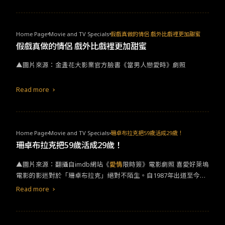
繞著女主角「金貌美」，從小便因為外貌遭受同學霸凌，長大後進
入職場更因為外在的原因而不被重視，甚至是不尊重對待。然而從
小熱愛唱歌、跳舞的她，選擇戴上面具開啟直播，完成小時候的夢
Home Page
Movie and TV Specials
假戲真做的情侶 戲外比戲裡更加甜蜜
想。更令女主角痛心的還有自己的母親，母親從小便非常嫌棄她的
假戲真做的情侶 戲外比戲裡更加甜蜜
容貌，甚至表示：「妳這種長相，還想要做歌手？作夢去吧！」為
▲圖片來源：金盞花大影業官方臉書《當男人戀愛時》劇照
此，深深的打擊了女主角的自尊心，讓她對自己的容貌相當自卑。
也因此，當貌美知道自己懷孕的時候說：「我會告訴寶寶他長得很
好看，我媽媽從來沒有告訴我，我很好看，一次都沒有。就算寶寶
Read more
很醜，我也會跟他說他很好看。」相信這句話深深打動著許多觀
眾，而同樣為人母的筆者也深深感觸著。畢竟，孩子在學齡階段，
父母幾乎可以說是他的全世界，這樣不留餘地的攻擊，的確足以影
響孩子的一生。《醜女大翻身》最後，回到多年前紅及一時的《醜
Home Page
Movie and TV Specials
珊卓布拉克把59歲活成29歲！
女大翻身》，可說是完整陳述韓國整形風氣題材的經典電影。身高1
珊卓布拉克把59歲活成29歲！
69cm，體重95kg的女主角韓娜，是個嚮往
愛情
的普通女子，她擁
▲圖片來源：翻攝自imdb網站《
愛情
限時簽》電影劇照 喜愛好萊塢
有動人優雅的歌喉，可是卻因為外表只能是歌手亞美的代唱。故電
電影的影迷對於「珊卓布拉克」絕對不陌生。自1987年出道至今已
影中描述了韓娜因整形成為美女，進而一躍成名的過程。為了
愛情
35年，現年59歲的她，無論是臉蛋還是身材顏值依舊很迷人，精緻
，進而追求外貌至上的她，不惜打斷骨頭，花費時間與金錢。雖然
Read more
的五官幾乎沒有什麼改變，甚至更多了一點成熟性感的韻味。無論
這算是一部輕鬆喜劇片，但電影中卻真實上演著現實世界中的殘酷
是肌膚狀態，還是婀娜多姿的身材，在電影中、紅毯上總是令人驚
的一面。
呼不科學！珊卓布拉克不僅是知名好萊塢演員，更同時是編劇和製