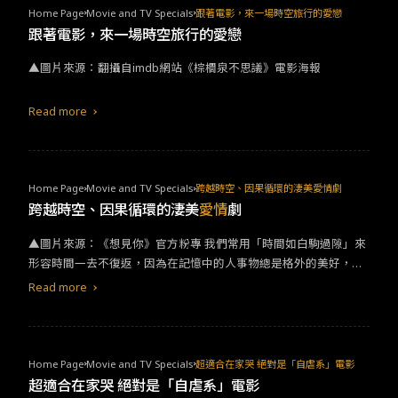
片人。成名於1990年代，代表作包括《捍衛戰警》和《二見鍾
Home Page
Movie and TV Specials
跟著電影，來一場時空旅行的愛戀
情》，確立好萊塢一線女星的地位。2010年憑在電影《攻其不備》
跟著電影，來一場時空旅行的愛戀
中的演出，奪下第82屆奧斯卡最佳女主角獎。 《
愛情
限時簽》
▲圖片來源：翻攝自imdb網站《棕櫚泉不思議》電影海報
Read more
Home Page
Movie and TV Specials
跨越時空、因果循環的淒美愛情劇
跨越時空、因果循環的淒美
愛情
劇
▲圖片來源：《想見你》官方粉專 我們常用「時間如白駒過隙」來
形容時間一去不復返，因為在記憶中的人事物總是格外的美好，
「時間旅行」成為了一種最浪漫的幻想，如果可以回到過去，你會
Read more
做什麼呢？而電影本身就是「時間的魔術」，在電影中我們總跟著
角色一起展開了時間的冒險。 令筆者印象深刻的是，《步步驚心》
這部經典古裝劇，掀起了「穿越」潮流！《步步驚心》在2011年於
中國大陸首播，是一部以穿越為題材的古裝宮廷劇，改編自知名女
Home Page
Movie and TV Specials
超適合在家哭 絕對是「自虐系」電影
作家桐華的同名小說。全劇由劉詩詩、吳奇隆領銜主演。講述身為
超適合在家哭 絕對是「自虐系」電影