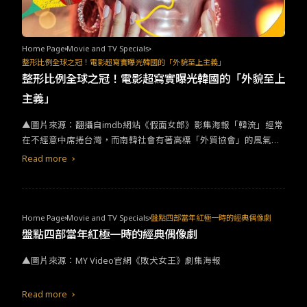
Home Page
Movie and TV Specials
整形比例全球之冠！電影超寫實曝光韓國的「外貌至上主義」
整形比例全球之冠！電影超寫實曝光韓國的「外貌至上
主義」
▲圖片來源：翻攝自imdb網站《假面女郎》影集海報「韓流」經常
在不經意中席捲台灣，而南韓社會有著高標「外貿協會」的風氣，
對美的標準極致嚴苛。也正因如此，許多韓國人從小就受到關於外
Read more
表的批評，對於韓國的風俗民情來說，批評別人的外在已經是家常
便飯。導致許多人對自己的外貌帶有自卑感，進而對於整型的接受
度也堪稱世界之冠。根據國際美容整形協會18年的調查中，18歲以
上整形比例就已高達50%以上，首爾的比例更是居高不下，每5名女
Home Page
Movie and TV Specials
盤點四部當年紅極一時的經典偶像劇
性中就有1名整形過。父母甚至會把「整型手術」作為子女的畢業、
盤點四部當年紅極一時的經典偶像劇
入學禮物，整形在韓國宛如家常便飯。而現在也有一派人尊崇自
▲圖片來源：MY Video官網《敗犬女王》劇集海報
然，認為自然就是美，不管你是哪一派都跟著筆者看看以「整型」
為題材的影劇吧！如果整形是一幅昂貴的面具，你願意花費多少代
價來買下它？《假面女郎》近期， Netflix 韓劇《假面女郎》將韓國
Read more
整形話題再度搬上檯面。本劇改編自同名19禁網路漫畫，故事線圍