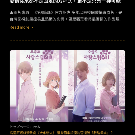
愛情從來都不是固定的方程式，更不是只有一種可能
▲圖片來源：《第9節課》官方粉專 多年以來校園愛情青春片，是
台灣影視創最擅長且熱銷的劇情，更是觀眾看得最習慣的作品類
型。而除了最正統的青春純愛以外，許多被認為是禁忌的戀愛題材
Read more
也早已成為熱門題材，讓劇情開始挑戰長輩們的道德底線。包含年
齡極端差距、師生戀甚至是同性之愛。但是筆者認為「這個世界上
沒有哪個人，是被規定我不能去喜歡的。」介紹兩部徹底挑戰觀眾
的敏感神經的大膽題材。 2023上架的台灣校園愛情
影集
《第９節
課》，由王麗文執導，男女主角分別由許瑋甯、陳昊森擔綱演出。
劇中描述國文老師陳孟筠(許瑋甯 飾)進入南一高中教書，被愛惹事
的資優生張一翔(陳昊森 飾)給盯上，雖然開始頻頻刁難，但不對盤
兩人也迅速萌生曖昧情愫，發展出一段禁忌的浪漫戀情。之所以成
為禁忌，除了年齡上的差異之外，另一個原因不外乎是師生間不對
等的權利關係，在相對保守且有著各種勢力交錯的台灣環境中，更
容易掀起議論，引發令人意想不到的衝突事件。
トップページ
コラム
高還原爆紅漫改劇《犬系戀人》 漫撕男車銀優能否擺脫「戲路框架」？