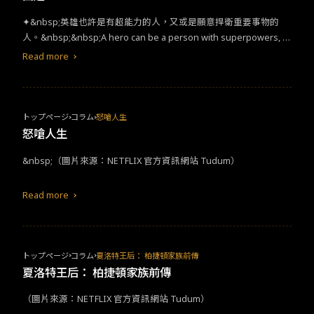
般，一到午夜就變成小狗狗的韓海娜，必須再次與陳書元接吻才有
✦&nbsp;英雄也許是有超能力的人，又或是願意捍衛重要事物的
辦法破除詛咒，但命運捉弄人，酷帥的陳書元竟然是一個超級害怕
人。&nbsp;&nbsp;A hero can be a person with superpowers, or
狗的男人！&nbsp;▲《我的ID是江南美人》播前播後都大受好評。
they can be someone who fights for something that matters&n
（圖／Webtoon , JTBC）
Read more
bsp;&nbsp;✦ 無雷劇評優缺點都十分明顯。節奏經常不穩且台詞尷
尬，蟠桃大會更是尬到讓人想埋進洞裡，天界故事線也頗單薄不如
預期。&nbsp;優點則是東方武打流暢精采 、楊紫瓊飾演的觀音畫龍
點睛，以及王進一家的角色塑造與成長極具深度，充分引人進入人
トップページ
コラム
怒嗆人生
物的體驗而心生諸多感觸。台灣演員劉敬的表現也令人著迷，自然
怒嗆人生
演繹出單純可愛極度討喜的性格，以及有時衝動莽撞的青少年心
&nbsp;（圖片來源：NETFLIX 官方資訊網站 Tudum）
態。最後勢必發生的大戰場景表現很不錯，除了戰鬥的臨場感，還
有巧合之下的群眾反應，完成優秀的節奏搭配與娛樂效果。✦有雷
心得✦ 從困境中破繭而出王進一家的生活呈現移民必須面對的諸多
Read more
困境，承受著來自周遭近乎無時無刻、有意無意的歧視或刻板印
象。尤其，那種細小幽微的歧視與忽略，最令人難以提出反駁抗
議，只能逼自己硬生生往心裡塞，逐步累積成窒息感。天界的事件
恰巧提供讓他們改變成長的契機，溫柔善良的一家人從只能壓抑忍
トップページ
コラム
夏洛特王后： 柏捷頓家族前傳
讓互相怨懟，到能鼓起勇氣捍衛彼此，如此的成長弧線著實令人憐
夏洛特王后： 柏捷頓家族前傳
惜又欣慰。而看似為獨立支線，實則貫穿全劇的喜劇演員傑米的存
（圖片來源：NETFLIX 官方資訊網站 Tudum）
在，就像是持續為這樣的過程扮演了精闢的旁白，為自己的家人或