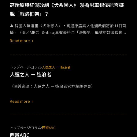
高還原爆紅漫改劇《犬系戀人》 漫撕男車銀優能否擺
脫「戲路框架」？
▲ 韓國人氣漫畫〈犬系戀人〉，高還原度真人化漫改劇將於11日首
播。（圖／MBC）&nbsp;具有最符合「漫撕男」稱號的韓國偶像歌
手兼演員車銀優，眾所皆知他的高顏值是闖蕩演藝圈的一大武器之
Read more
一，但同時卻也是車銀優無法好好擴展戲路的致命傷。車銀優這次
再度擔綱《犬系戀人》（오늘도 사랑스럽개）漫改劇男主角，不免
聯想到先前出演大紅的愛情漫改劇《我的ID是江南美人》，車銀優
當時高度還原男主角特質的演技，讓許多戲迷粉絲讚嘆不已。如今
トップページ
コラム
人選之人 － 造浪者
迎接新作，如何擺脫當時的「冷酷男」印象？以及如何和先前的作
人選之人 － 造浪者
品做出差異性？對車銀優來說著實是一大挑戰。&nbsp;▲ 韓國人氣
（圖片來源：人選之人 － 造浪者官方粉絲專頁）
漫畫〈犬系戀人〉，在台灣擁有9.9顆心的高評價。（圖／LINE WE
BTOON）網路漫畫《犬系戀人》(오늘도 사랑스럽개，譯作 今天也
是可愛的狗 ) 講述一名受到詛咒的高中女老師韓海娜（朴珪瑛
Read more
飾），受到家族世代傳承的詛咒，只要跟異性接吻就會在午夜變成
可愛的小狗狗，若想要破除詛咒，就必須跟當初接吻的那位異性再
次接吻，才有辦法還原人形。 某天卻因為喝醉迷茫的狀態，原本想
藉酒壯膽的親吻暗戀對象李寶謙（李玹雨 飾），卻陰錯陽差錯親了
トップページ
コラム
西遊ABC
莫名「仇視」自己的同事陳書元（車銀優 飾）。結果如同灰姑娘
西遊ABC