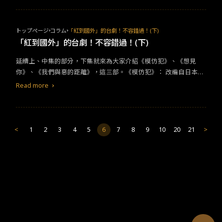
憶，笑中帶淚的劇情堪稱六年級女性成長史！延續第一季的好口
碑，由原班人馬製作演出的《俗女養成記 2》在收視與口碑的表現
也同樣不俗，更獲得 2021 東京國際戲劇節「海外作品特別賞」，
トップページ
コラム
「紅到國外」的台劇！不容錯過！(下)
與宋仲基主演韓劇《黑道律師文森佐》、泰國超夯 BL 劇《只因我們
「紅到國外」的台劇！不容錯過！(下)
天生一對》同時並列，成為繼《花甲男孩轉大人》後，第二部拿下
延續上、中集的部分，下集就來為大家介紹《模仿犯》、《想見
此殊榮的台劇！也是一部台灣之光的好劇！ 《你的孩子不是你的孩
你》、《我們與惡的距離》，這三部。《模仿犯》： 改編自日本推
子》：
理女王宮部美幸同名暢銷小說，當時賣出破百萬本的佳績，也被翻
Read more
拍成電影、日劇等等。以一個女性斷掌為開端，講述兇手利用媒體
操弄檢察官，無差別殺了許多失蹤女性。故事設定於台灣90年代後
期，電視台如雨後春筍般出現、媒體第四權興起也成為
影集
中的重
要背景。 《模仿犯》中的犯罪比疾病更像疾病，這個犯罪的惡就會
<
1
2
3
4
5
6
7
8
9
10
20
21
>
像疾病一樣的蔓延，最終要用什麼樣的方式可以讓這個惡停止，是
人性的善嗎？還是心裡最後的那把尺？要如何衡量是善是惡？