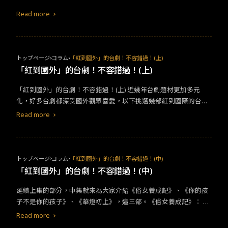
族群挺身而出，就是不需要超能力也能成就的英雄行為。
Read more
トップページ
コラム
「紅到國外」的台劇！不容錯過！(上)
「紅到國外」的台劇！不容錯過！(上)
「紅到國外」的台劇！不容錯過！(上) 近幾年台劇題材更加多元
化，好多台劇都深受國外觀眾喜愛，以下挑選幾部紅到國際的台
劇，甚至還打破台劇紀錄！紅到國外了，你豈能錯過！由Miss Ces
Read more
ar為大家挑選了9部，所以分成上、中、下集來介紹。上集的部分，
就來為大家介紹《流星花園》、《我可能不會愛你》、《花甲男孩
轉大人》這三部。 《流星花園》：是一部改編自日本漫畫《花樣男
子》的校園愛情偶像劇，台版部分由徐熙媛（大S）、男子團體F4
トップページ
コラム
「紅到國外」的台劇！不容錯過！(中)
主演，該劇成為劃分台灣電視史上重要分水嶺，往後電視劇發展皆
「紅到國外」的台劇！不容錯過！(中)
紛紛打造偶像題材的戲劇，因此媒體以「偶像劇鼻祖」形容該劇在
延續上集的部分，中集就來為大家介紹《俗女養成記》、《你的孩
電視史上的定位，而劇中主角F4在台灣也掀起熱潮！然而無論中、
子不是你的孩子》、《華燈初上》，這三部。《俗女養成記》： 改
日、韓、台、泰，每個版本都會掀起一陣風潮，並且也將劇中演員
編自作家江鵝的同名散文，故事背景橫跨現代與民國 70 年代，以年
聲勢推到最高點！此劇可翻拍成五個版本，光這熱門翻拍的程度，
Read more
屆 40 的大齡女子陳嘉玲為主角，並穿插小時候於台南老家的童年回
你沒看過就太說不過去了吧！