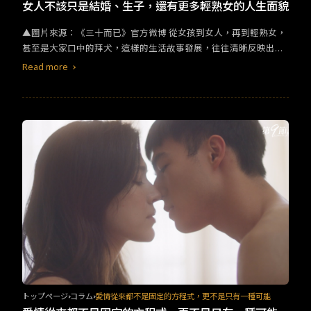
TW
EN
JP
KR
女人不該只是結婚、生子，還有更多輕熟女的人生面貌
▲圖片來源：《三十而已》官方微博 從女孩到女人，再到輕熟女，
甚至是大家口中的拜犬，這樣的生活故事發展，往往清晰反映出從2
0到40歲女生的心態，更反響思考社會與世代的隔閡與變化，總能
Read more
成功引起女性觀眾的共鳴。此外，這類劇情的女主角們戲裡戲外的
輕熟女造型，其實也逐漸成為現代女性模仿的範本。 首先讓筆者感
觸最深的莫過於《三十而已》，本劇是2020年中國大陸播出的電視
劇，後續在台灣的串流平台上架。劇情勾起了許多都市女子心底的
一些秘密。《三十而已》聚焦在大城市中的三個女人，有獨自打拼
的孤獨感，也有看似貴婦，卻疲憊不堪的媽媽／妻子，還有忍受著
丈夫冷暴力的女人。
トップページ
コラム
愛情從來都不是固定的方程式，更不是只有一種可能