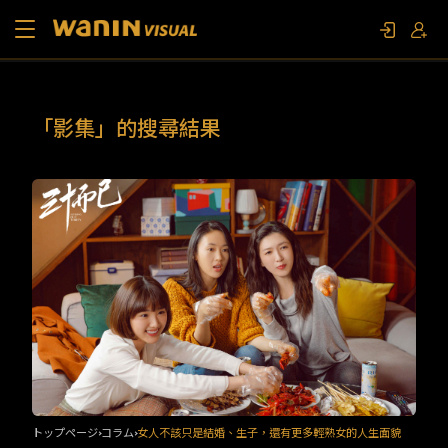
当社について
「影集」的搜尋結果
作品リスト
コラム
お問い合わせ
ファンイベント
トップページ
コラム
女人不該只是結婚、生子，還有更多輕熟女的人生面貌