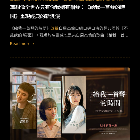
也被許多國家多次翻拍，周杰倫與九把刀剛好在我人生形成一個很
🎹想像全世界只有你我還有鋼琴：《給我一首琴的時
重要的記憶，或許我們台灣電影產業，就是需要更多像周杰倫與九
間》重現經典的新浪漫
把刀這種能拍出億萬票房的商業導演。
《給我一首琴的時間》
改編
自周杰倫自編自導自演的經典國片《不
能說的·秘密》，韓版片名靈感也是來自周杰倫的歌曲〈給我一首歌
的時間〉。《不能說的·秘密》片中小雨和葉湘倫穿越了相差二十年
Read more
的時空，今年上映的《給我一首琴的時間》則與原版相隔近二十年
後登上大銀幕，彷彿是為了紀念片中這對戀人可歌可泣的戀曲。無
論是原版或是韓版，電影同樣都以鋼琴詩人蕭邦與作家喬治桑的愛
情故事為基礎，在課堂上談到他們共度十年的愛情生活，而兩部作
品同樣給予了同等的浪漫結局，不過相較於原版較為陰暗（有霸凌
情結）的過程，《給我一首琴的時間》顯得更加明亮幸福一些。
《給我一首琴的時間》保留了原作的精髓，大方向不變僅在劇情上
做前後挪動，讓角色的行為動機更加合理化。像是：原作中最經典
的鬥琴大賽，韓版則是讓女主角先在琴房找尋亞瑟賓得的琴譜，因
而成了男主角參賽的動機，而鬥琴大賽的贏家便能夠獲得這份琴
譜，他想藉此當作定情物送給女主角。有意思的是，原版鬥琴大賽
中找來了很有周杰倫風格的主持人進行串場，而韓版中則安排讓兩
人進行最純粹的鋼琴決鬥，同時也讓男主角更有重回鋼琴前的動
力。 劇本將原作中主角是高中生的設定改成了大學生，這是相當符