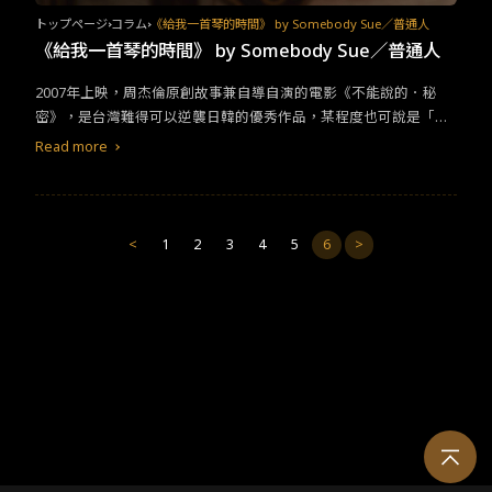
合當代的
改編
。因此選角上更傾向捕捉大學生的氣質。飾演男主角
トップページ
コラム
《給我一首琴的時間》 by Somebody Sue／普通人
金宥俊的都敬秀，他已在《搖擺男孩》成功抓住我的眼球，這次則
《給我一首琴的時間》 by Somebody Sue／普通人
扮演因傷歸國的音樂系大學生，因此與元真兒飾演的柳貞雅在琴房
相遇。兩人的感情線鋪排上，原作強調校園生活中的曖昧氛圍，而
2007年上映，周杰倫原創故事兼自導自演的電影《不能說的．秘
韓版則強調那「一見鐘情」的戀愛感，也更能夠呼應「回到過去」
密》，是台灣難得可以逆襲日韓的優秀作品，某程度也可說是「台
儀式中的關鍵要素，也就是第一眼見到的人才能夠看到她。特別讚
灣感性」（대만감성）的始祖之一。多虧我們杰倫哥，至今仍能在
Read more
賞元真兒的演出，別於原版桂綸鎂中帶了點調皮、愛捉弄主角的特
電影主要取景地的淡水，看見許多年輕的韓國女孩子來朝聖。 光是
質，元真兒版本的女主角則有著清新脫俗的可愛氣息。此外，原版
這點就要給大大的一個讚了。也正因《不能說的．秘密》的影響
中黃秋生飾演的父親較為嚴肅，偶有跳舞彈琴的活潑時刻，到了韓
力，近來日本與韓國都分別推出了
改編
電影。日版的《不能說的秘
版則由裴晟佑特別客串演出主角的教授父親勝浩，這個角色則是幽
密》年初在台灣上映，而韓版則即將在白色情人節接力登場，台灣
<
1
2
3
4
5
6
>
默開明許多帶來了不少的笑料，還要兒子撒個嬌來看看，而侑俊的
片名改成向原作者致敬之餘，亦巧妙地吻合劇情的《給我一首琴的
父母雖然離婚，但父親仍愛著前妻，可惜當時「我錯過時機了。」
時間》。 首先不管是日版還是韓版，故事背景都將原版的高中改為
父親的「懊悔」也成了推動男主角去追愛的引子。
大學，這或許是考量到選角的自由度；再加上原版畢竟是將近20年
前的作品（但片中故事發生時間為1999年），所以日、韓版也將故
事時間改為現代，連帶女主角所處時代也跟著往後挪，形成原版
「現代」變成
改編
版「過去」這樣有趣的現象。