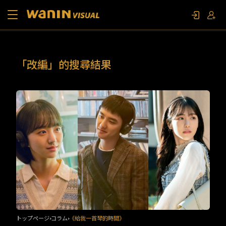
当社について
「改編」的搜尋結果
作品リスト
コラム
お問い合わせ
ファンイベント
トップページ
コラム
《給我一首琴的時間》