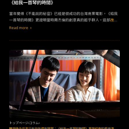
TW
EN
JP
KR
《給我一首琴的時間》
當年覺得《不能說的秘密》已經是很成功的台灣商業電影，《給我
一首琴的時間》更證明當時周杰倫的創意真的超乎群人。這部
改編
電影不只是照本宣科，大致上的架構並未不同，但無倫是情節的細
Read more
節上或是人物設定的更動上，還是有原創性的巧思。 《給我一首琴
的時間》最關鍵的更動，是男主角宥俊的個性變的更含蓄、更敏
感，也使得整部電影有著更多層次的情緒轉折，宥俊被添加了因為
壓力而罹患重病，變的懼怕鋼琴的設定，使得男主角更有成長的變
化，他隨著與女主角貞雅的相遇而逐漸重新喜歡上鋼琴。另外，
《給我一首琴的時間》還藉由蕭邦的故事，來加強愛情的意象，蕭
邦因為愛妻而有了許多創作的動力，顯現卓越的創作者需要的不只
是天賦，而是在日常也必須存在著熱愛的人，情感更是創作重要的
推力，象徵了宥俊與貞雅兩個人之間的情感影響。 近幾年台灣一直
在找尋什麼是成功的商業電影，當時周杰倫自編自導的《不能說的
秘密》我覺得已經是很明顯的答案，之後再看《你的名字》還有新
海誠其他講述時空隔閡的電影，都更會讚嘆《不能說的秘密》的巧
思，而韓國翻拍的《給我一首琴的時間》，更證明這部電影的題材
經過時間的沉澱灌溉，還是能長出屬於這個時代的感動，或許這也
是為什麼《星際效應》時隔十年後重新上映，還是能擄獲許多人的
トップページ
コラム
心。後來的《那些年我們一起追的女孩》也創造壯觀的現象，同樣
🎹想像全世界只有你我還有鋼琴：《給我一首琴的時間》重現經典的新浪漫