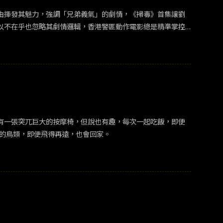
由揮發其魅力，強調「兄弟義氣」的劇情，《掃毒》首集讓劉
以不在乎也忽略其劇情邏輯，香港警匪動作電影總是精準掌控
那麼導演是很久沒產出經典好片，但是動作戲品質保證的快手邱
接將故事重心放在
，除了最後一場近乎戰爭轟炸的
公務員的誠懇樸實，早就沒有在港劇時期的意氣風發，也難怪
由衷的話。​ ​就像爸爸高正隆(喜翔 飾演)最愛養的鳥類，即便飛得再遠，也會回家。​