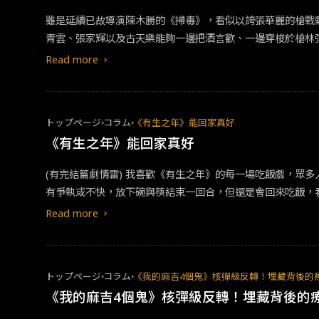
雖是延續已故導演陳木勝的《掃毒》，看似以誇張華麗的槍戰
青雲、張家輝以及古天樂能夠一邊把酒言歡、一邊穿梭於槍林
浮誇、煽情的娛樂價值；到了《掃毒2》便延伸成另一故事，
Read more
禮濤、還有動作指導李忠志坐鎮、再加上三位主角都各自有其魅力的《掃毒3：人在
金三角、泰緬邊界，帶領觀眾見證這個毒販們的罌粟花來源地，看起來能夠
大規模動作戲之外，其他似乎給人一種有氣無力之感，再加上
トップページ
コラム
《有生之年》能回家真好
《掃毒3》始終難以入戲。
《有生之年》能回家真好
​​​(有完結篇劇情雷)​ ​我喜歡《有生之年》的每一場吃飯戲，眾多人擠在小小餐桌前，擋在冰箱前，擋在洗手台前，不時會經過神明桌，卻有一張突兀巨大的按摩椅，但說也有趣，每次一起吃飯，即便
Read more
トップページ
コラム
《我的麻吉4個鬼》核彈級反轉！埋藏背後的
《我的麻吉4個鬼》核彈級反轉！埋藏背後的