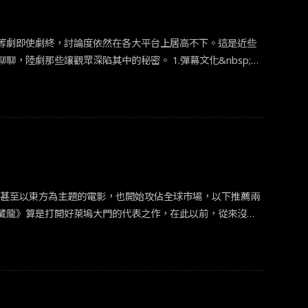
刪去或改動，可以理解是戲劇考量上的取捨，但仍有不少書粉
2. 《長月燼明》&nbsp;8月阿里巴巴公布財報，《長月燼
等劇即使劇終，討論度依然在各大平台上居高不下。這是近些
出的《長月燼明》表現亮眼，是今年年度當之無愧的爆劇。
眾深陷其中的秘密。 1.彈幕文化&nbsp;彈
年來流行於中國，許多影視平台均開啟這項功能。讓觀眾得以
，甚至以東方為主題的電影，也開始攻佔全球市場，以下推薦兩
藏龍》算是打開好萊塢大門的代表之作，在此以前，從來沒有
走向國際，在當年還獲得無數大獎，這是一部邀請全球觀眾觀