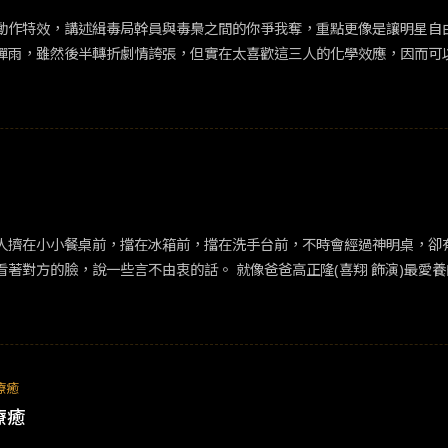
動作特效，講述緝毒局幹員與毒梟之間的你爭我奪，重點更像是讓明星自
彈雨，雖然後半轉折劇情誇張，但實在太喜歡這三人的化學效應，因而可
反目成仇的兄弟各據山頭，就為了一展香港電影在飛車槍戰上的硬實力；
天涯》呢？本質上確實不太好看，比較起前兩集也更為退步了。 較為趣味的是《掃毒3》終於直
深入當地軍閥與升斗小民之間的關係，但畢竟這仍是娛樂電影，因此也沒著墨於此。 然而
劇本轉折實在過於一廂情願，尤其是飾演反派「總司令」的羅嘉良，一臉
有爭執或不快，放下碗與筷結束一回合，但還是會回來吃飯，看著對方的臉，說一些言不
療癒
療癒