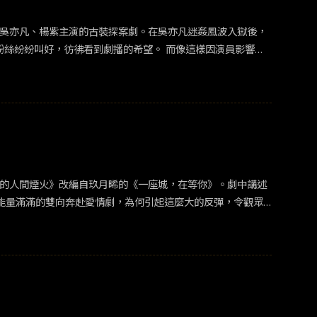
為吳亦凡、楊紫主演的古裝探案劇。在吳亦凡迷姦風波入獄後，
我的人間煙火》改編自玖月晞的《一座城，在等你》。劇中講述
能量滿滿的雙向奔赴愛情劇，為何引起這麼大的反彈，令觀眾
些劇中自己喜愛的演員道歉，超前棄劇，等下部再加倍看回來。