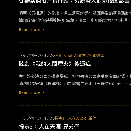
從楊紫補拍青簪行談：劣跡藝人對影視圈影響
隨著《長相思》的熱播，各主演粉絲都在敲碗喜愛的演員新劇快
這部斥資4億的待爆劇只好雪藏，演員、劇組的努力全打水漂。 時隔四年，楊紫答應補拍鏡頭，劇方也找到林更新替補吳亦凡的角色。粉絲紛紛叫好，彷彿看到劇播的希望。 而像這樣因演員影
導致影視劇無法順利播出，甚至直接被下架的案例可謂越來越
Read more
トップページ
コラム
陸劇《我的人間煙火》後遺症
陸劇《我的人間煙火》後遺症
今年許多演員因熱播劇爆紅，但也有演員因劇受到負面影響。其
消防站長宋焰（楊洋飾）和急診醫生許沁（王楚然飾）分手十
久久不能出戲，連坐演員受罪？ 王楚然的風評在劇播後直線下滑。許多觀眾非常討厭她飾演的女主角許沁，決定拒看王楚然之後的影視作品。可偏偏明年許多待播劇均有她的身影，其中包含與今年
Read more
爆紅的檀健次合作的《愛情有煙火》、人氣小生張晚意的《嬌
楊洋也因演技問題被評上新代油王。影視形象受到重創。未來
トップページ
コラム
掃毒3：人在天涯-兄弟們
掃毒3：人在天涯-兄弟們