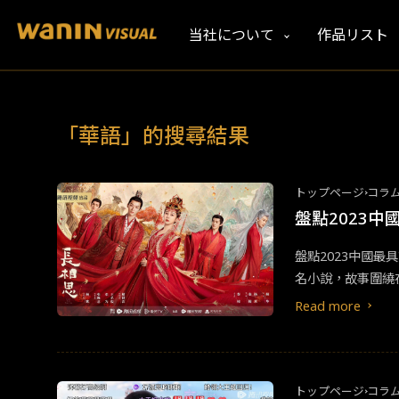
当社について
作品リスト
「華語」的搜尋結果
トップページ
コラ
盤點2023
盤點2023中國最
名小說，故事圍繞
她花錢的塗山璟（
Read more
後才發現有點腹黑
飾），差點與之政
自進行改編，還原
待隨之而來的就是
トップページ
コラ