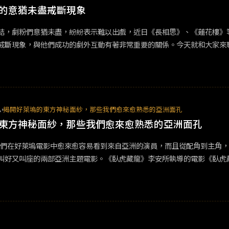
人氣超高，但感情線相當隱晦。劇中有些不易演繹的獨白或內心戲描寫被
的意猶未盡戒斷現象
第一季在8月已經播完，第二季預計於明年播出，讓我們繼續期待。&nbsp;
結，劇粉們意猶未盡，紛紛表示難以出戲，近日《長相思》、《蓮花樓》
023上半年，中國線上視頻平台播出的所有電視劇中，優酷在中國獨家播
現象，與他們成功的劇外互動有著非常重要的關係。今天就和大家來聊聊，陸劇那些讓觀
一種實時評論，網友的評論會像「跑馬燈」一樣即時在畫面上出現，近幾
到別人的評論，消滅了以往零碎時間無人一起追劇的孤獨感。
ム
揭開好萊塢的東方神秘面紗，那些我們愈來愈熟悉的亞洲面孔
東方神秘面紗，那些我們愈來愈熟悉的亞洲面孔
我們在好萊塢電影中愈來愈容易看到來自亞洲的演員，而且從配角到主角
叫好又叫座的兩部亞洲主題電影。《臥虎藏龍》李安所執導的電影《臥虎
方演員當主角的好萊塢電影，李安導演將王度廬的武俠小說搬上大螢幕並