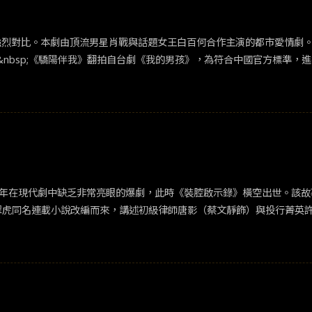
強烈對比。本劇由頂流男星肖戰與話題女王白百何合作主演的都市愛情劇
nbsp;《驕陽伴我》翻拍自台劇《我的男孩》，為符合中國官方標準，
伴我》的男主角積極陽光，即使受挫也能很快速重新站起。《我的男孩》的
情裡掙扎成長，最後獲得收穫。但《驕陽伴我》的女主角卻是一路清醒到最
澀感較淺，更像是入社會有段時日的小社畜。整體故事把姊弟戀設定拿掉
加深此一印象。&nbsp;而年初好評滿滿的《愛情而已》也是主打姊弟
伴我》並不只談姊弟戀，還涉及了職場、婚姻上的難處。整體而言是部有廣度
年危機。」一句話將簡冰(白百何飾)在年齡與婚姻上均進退無路的焦慮展露
也極其經典，為所有追夢的人說了句公道話。結果不會憑空問世，熱愛會幫
。今年在現代劇中缺乏非常亮眼的爆劇，此時《裝腔啟示錄》橫空出世。該
般，而愛情主線也藏在其中，並沒格外亮眼。&nbsp;而職場線也略顯
被觀眾吐槽「又來了」的心理準備。&nbsp;近年的都市愛情劇多走甜
裝不在乎......，裝有品味、裝可憐、什麼都能裝。好像真實的自己不
使得可討論議題更為多元，是個非常值得讚許的選擇；但主戲配角戲份的失