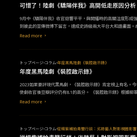
可惜了！陸劇《驕陽伴我》高開低走原因分析
9月中《驕陽伴我》收官迴響平平，與開播時的高關注度形成
到彼此的宣傳微博下留言，達成史詩級兩大平台大和諧畫面。&
三者身分，改為正宮。兩版的男主角性格差異也非常大，《驕陽
Read more
改動，兩部劇有了明顯的落差。《我的男孩》女主角在錯誤的愛
演技有正常發揮，但因積極陽光、越挫越勇的設定，使得他青
彰似地透過主角的裝扮差異，及女主角不停稱呼男主角「小孩」
トップページ
コラム
年度黑馬陸劇《裝腔啟示錄》
跳，將姊弟戀中弟弟的青春活力發揮得當。&nbsp;《驕陽
年度黑馬陸劇《裝腔啟示錄》
p;「想死是青春期危機，怕死是老年危機，既想死又怕死就是中
飾)在被要求放棄冰球，去做點會有結果的事時，隨口而出的話
2023如果要評現代黑馬劇，《裝腔啟示錄》肯定榜上有名
共鳴，但每個領域都淺嚐即止，並未深入探討。結果就像滿天星
使劇收官後豆瓣評分仍有8.1的高分。 《裝腔啟示錄》根據柳翠虎同名連載小說改編而來，講述初級律師唐影（蔡文靜飾）與投行菁英許子詮相識，彼此曖昧拉扯較勁的愛情故事。 「裝腔」是個極
節，在影視劇中並不少見。當選擇使用這樣的橋段，就要有可能
具當代性的現象。我們在職場被甩鍋時裝沒事、在情場上對峙時
Read more
談理想談家庭的好劇。《驕陽伴我》願意將焦點多放在不同處，
トップページ
コラム
從楊紫補拍青簪行談：劣跡藝人對影視圈影響