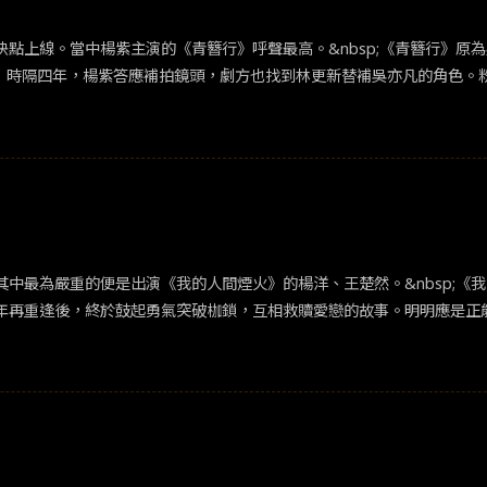
點上線。當中楊紫主演的《青簪行》呼聲最高。&nbsp;《青簪行》原
響，
多。偏科生今天來跟大家聊聊劣跡藝人對影視劇的影響。
中最為嚴重的便是出演《我的人間煙火》的楊洋、王楚然。&nbsp;《
年再重逢後，終於鼓起勇氣突破枷鎖，互相救贖愛戀的故事。明明應是正
藏》、備受粉絲期待的《慶餘年2》。也因此掀起一股道歉潮，粉絲向這
演藝路途恐受劇烈影響。