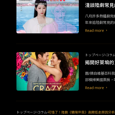
情感波動在原著中
淺談陸劇常見
對此非常難以接受。
八月許多熱播劇完
明》報上有名。2
年來追陸劇常見的戒斷
幕是起源於日本的
Read more
在追劇時，可以看
トップページ
コラ
揭開好萊塢的
圖/摘自維基百科
部橫掃美國票房，
出現東方主題及東
Read more
賞的武俠片。
トップページ
コラム
可惜了！陸劇《驕陽伴我》高開低走原因分析