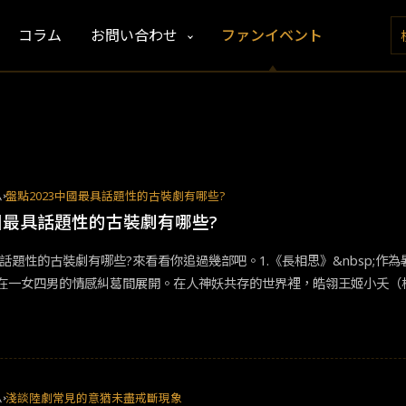
コラム
お問い合わせ
ファンイベント
ム
盤點2023中國最具話題性的古裝劇有哪些?
中國最具話題性的古裝劇有哪些?
具話題性的古裝劇有哪些?來看看你追過幾部吧。1.《長相思》&nbsp;
在一女四男的情感糾葛間展開。在人神妖共存的世界裡，皓翎王姬小夭（
鄧為飾）。期間還誤打誤撞招惹上性情古怪霸道，但因為長得好看所以沒
的表哥西炎瑲玹(張晚意飾)相認。小夭找回王姬身分，為了讓表哥順利登
治聯姻。劇中四位男性角色性格鮮明且風格迥異，而女主角清醒獨立的人
了眾多書中名場面名台詞，也是近幾年最貼合原著作品的改編影視劇。不少
高要求，劇粉也在各方面給出諸多建議，像小夭被虐殺的經典橋段沒做出
ム
淺談陸劇常見的意猶未盡戒斷現象