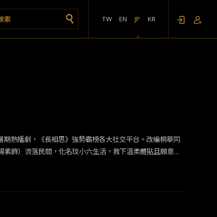
TW
EN
JP
KR
作為暑期熱播劇，《長相思》強勢霸榜各大社交平台。改編桐華同
楊紫飾）流落民間，化名玟小六生活，救下溫柔體貼且願意給
關係的九命相柳（檀健次飾）。之後與小時候同甘共苦，長大
基，結交了有威望，但鋼鐵直男到不行的赤水豐隆（王弘毅
設也非常出彩，為劇添色不少。《長相思》由原著作者桐華親
網友表示「原著黨不僅沒塌房，還被精修了。」&nbsp;高期
預期效果，就被粉絲們高度審視批判。第二則是相柳與小夭的