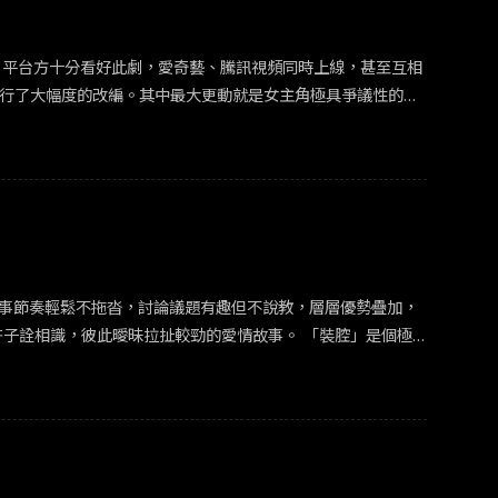
。平台方十分看好此劇，愛奇藝、騰訊視頻同時上線，甚至互相
進行了大幅度的改編。其中最大更動就是女主角極具爭議性的第
男主角則較為青澀害羞。&nbsp;也因這幾處較為大幅度的
後，成長曲線波動小，主線顯得平淡無奇。&nbsp;肖戰的
也能成立，使之姊弟戀的賣點沒有好好發揮出來，只能欲蓋彌
戀設定就做得較好。吳磊飾演小奶狗的出色表現令觀眾臉紅心
有思考的作品，裡面也迸發出許多令人深刻的清醒金句。&nbs
無疑。&nbsp;「什麼事一上來就有結果？」郝俊傑(吳幸鍵
助我們更快抵達。&nbsp;雖然劇中點到了許多現實問題引人
故事節奏輕鬆不拖沓，討論議題有趣但不說教，層層優勢疊加，
一般，主管竊取想法邀功、陷害設計男主角一行人工作出包等情
寵劇，少有像《驕陽伴我》般彼此成長，不只談戀愛，更談事業
會有人能接受般，人人都致力營造一個虛假但好看的人設。
衡與焦點過多反而失焦，也成為需要擔心的風險。&nbsp;