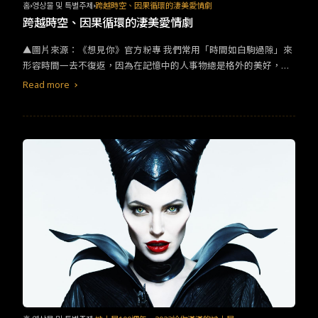
홈
영상물 및 특별주제
跨越時空、因果循環的淒美愛情劇
跨越時空、因果循環的淒美愛情劇
▲圖片來源：《想見你》官方粉專 我們常用「時間如白駒過隙」來
形容時間一去不復返，因為在記憶中的人事物總是格外的美好，
「時間旅行」成為了一種最浪漫的幻想，如果可以回到過去，你會
Read more
做什麼呢？而電影本身就是「時間的魔術」，在電影中我們總跟著
角色一起展開了時間的冒險。 令筆者印象深刻的是，《步步驚心》
這部經典古裝劇，掀起了「穿越」潮流！《步步驚心》在2011年於
中國大陸首播，是一部以穿越為題材的古裝宮廷劇，改編自知名女
作家桐華的同名小說。全劇由劉詩詩、吳奇隆領銜主演。講述身為
都市白領的女主角張曉在車禍後，意外穿越到18世紀清朝康熙年
間，靈魂進入到一位名為「馬爾泰·若曦」的八旗女子身上。並周旋
在四阿哥（吳奇隆 飾演）、八阿哥（鄭嘉穎 飾演）、十三阿哥（袁
弘 飾演）和十四阿哥（林更新 飾演）等人之間，參與了九王奪嫡的
故事，最後抱著遺憾回到現代。而時光飛逝，今年竟已是《步步驚
心》播出十週年！當年最虐心的台詞莫過於「如果妳身不由己地離
開，不管妳在哪裡，我都會去找妳。」、「馬爾泰若曦，沒有朕的
允許你不許死，你不許死！」，以及最讓四爺心碎的一句話：「若
曦心中沒有皇帝，只有拿去我魂魄的四爺一人。」