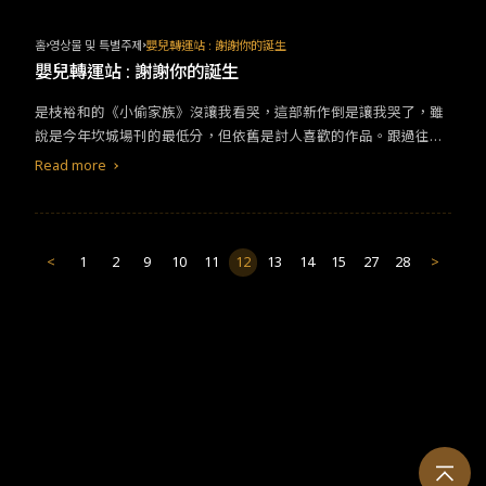
間陽台上終日發出石頭移動的怪聲，愛美子認為那是一出生即過世
的弟弟，因著母親始終放不下”他”而無法投胎，才會發出聲響向她
홈
영상물 및 특별주제
嬰兒轉運站 : 謝謝你的誕生
求助，「但我還是會怕怕的。」她大聲歌唱抵禦死亡籠罩的恐懼，
嬰兒轉運站 : 謝謝你的誕生
開始接受死亡存在的事實，孩童視角的天真奇想對比現實世界的殘
是枝裕和的《小偷家族》沒讓我看哭，這部新作倒是讓我哭了，雖
忍排拒，「愛美子你是不會懂的！」父親放棄向她解釋錯認死去嬰
說是今年坎城場刊的最低分，但依舊是討人喜歡的作品。跟過往的
兒的性別，一家人都在向她慢慢遠去，哥哥選擇進入叛逆期離開這
不少的作品一樣，是枝裕和按慣例一樣用打破一般家庭建構的方式
陰鬱的家，母親則因為愛美子善意的小舉動想起孩子過世而精神崩
Read more
來講述嬰兒遺棄的問題，又以公路電影的形式構築出新的家庭，也
潰，父親甚至拋下了愛美子，將她送到祖母家照顧，殊不知愛美子
道出棄嬰問題上不為人知的一面。
比他們任何人都能夠直面「死亡」，一如花園裡樹立的紀念木牌、
一如手握著正在吞食青蛙的蛇，愛美子只是缺少一位能夠教會她理
解的人，於是編導為她創造了介於生死的想像樂園，哥哥替她趕走
<
1
2
9
10
11
12
13
14
15
27
28
>
了陽台上的鬼魂之聲，她以自己的方式走出了童年，當海上的亡者
向她「招手」，她堅定地「揮手」道別，小小的內心成長到足以聽
見他人的聲音，「我沒事的！」她的安慰實在叫人欣慰！