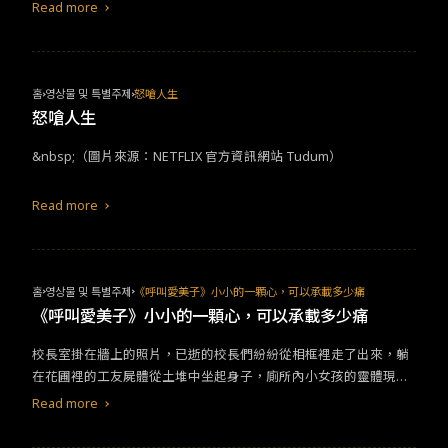
Read more
홈
영상물 및 특별주제
怒嗆人生
怒嗆人生
&nbsp;（圖片來源：NETFLIX 官方資訊網站 Tudum）
Read more
홈
영상물 및 특별주제
《呼叫愛美子》小小的一顆心，可以承載多少痛
《呼叫愛美子》小小的一顆心，可以承載多少痛
校長室掛在牆上的照片，已逝的校長們紛紛從相框裡走了出來，躺
在花圃裡的工友屍體從土堆中坐起身子，廁所內小女孩的靈體現
形，想要與愛美子交朋友，小小的愛美子好似童話故事中的吹笛
Read more
手，帶領這群亡者列隊離開學校，她一邊哼著歌，歌詞反覆提醒自
己身旁「沒有鬼」，畫面卻具象出她幻想中的鬼魂，起因源自她房