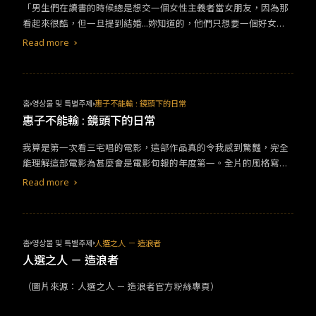
「男生們在讀書的時候總是想交一個女性主義者當女朋友，因為那
看起來很酷，但一旦提到結婚...妳知道的，他們只想要一個好女
孩。」
Read more
홈
영상물 및 특별주제
惠子不能輸 : 鏡頭下的日常
惠子不能輸 : 鏡頭下的日常
我算是第一次看三宅唱的電影，這部作品真的令我感到驚豔，完全
能理解這部電影為甚麼會是電影旬報的年度第一。全片的風格寫
實，沒有太多的花招，不同於多數的藝文片用盡各種技巧，明明是
Read more
流水帳般的
劇情
卻能忠實地呈現出疫情期間的日本及城市小人物的
生活。這部作品給人看到的是事物的原型，也因此才得以深及人
心。
홈
영상물 및 특별주제
人選之人 － 造浪者
人選之人 － 造浪者
（圖片來源：人選之人 － 造浪者官方粉絲專頁）