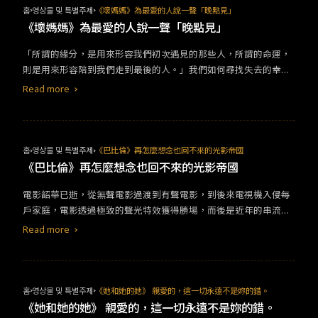
「徐雅莉」這種人存在嗎？或許「徐雅莉」不存在，但她的存在讓
雜的技術，只需要真誠。故事的真誠、演員的真誠，甚至背後工作
홈
영상물 및 특별주제
《壞媽媽》為最愛的人說一聲「晚點見」
這個世界多了一些希望不是嗎？我很喜歡這部劇集，將「階級」的
者的真誠，觀眾透過銀幕，都能感受得到。這就是為什麼這部電影
《壞媽媽》為最愛的人說一聲「晚點見」
符碼，安插在各個橋段中，甚至直接寫成了衝突的戲碼，在古代的
充滿了瑕疵，還是那麼有力量的原因。喜劇手法包裝一個令人痛心
社會中，階級會決定一個人的一生該怎麼活，現今的社會我們提倡
「所謂的緣分，是用來形容我們初次遇見的那些人，所謂的命運，
疾首的悲劇，不帶諷刺、批判，反而從「人」出發。以一個小小的
平等，鄙視特權，但是「階級」的枷鎖卻還是深深的刻印在每個角
則是用來形容陪到我們走到最後的人。」我們如何尋找失去的幸
家庭，與社會辯證什麼是「愛」。議題正符合現在台灣的環境，是
色的內心當中，變成一個最高的指導原則你要怎麼活？你要承擔哪
福？《壞媽媽》的故事一開始是這樣的，經營養豬場的嚴苛母親陳
什麼樣的社會，逼迫我們想辦法成為人們眼中的正常。這題材雖然
Read more
些責任？不管是掌握權勢的陳泰強，還是認命接受安排的尹詩炫，
英順(羅美蘭 飾演)，獨自照顧著聰慧機敏的崔強豪(李到晛 飾演)長
不是第一次被談論，但透過這幾個人物角色，濃郁的情感把故事講
就連「公主創造者」韓俊景，都死死守著這最後一道防線。「太放
大，見他一路高升成為檢察官，母子關係卻始終疏離，陳英順失去
得深刻而動人。歇斯底里的劉三蓮、吊兒啷噹的阿傑、叛逆懵懂的
肆的話，是會受傷的。」&nbsp;因此，整部劇集中唯一跨越階層的
身邊所有親人之後，對兒子賦予重任，盼望他將所有時間、精力都
宋呈希，深處都藏著等待被撫平的傷痛，如此令人心疼。愛明明可
「徐雅莉」，她代表的是與惡意對抗的良知，正如每個人都有過的
在學習上，課外活動，再見、談戀愛，再見、看電視，再見、玩玩
以更簡單，他們卻換來一身傷。立體的人物性格和動機給了很棒的
홈
영상물 및 특별주제
《巴比倫》再怎麼想念也回不來的光影帝國
僥倖心態，良知也需要一個契機被喚醒，正義得以被伸張不是最好
具，再見，就連吃飯都不能吃太飽，就只怕會不小心太睏，無法念
發揮空間，演員是撐起整部片的最大功臣。劇場女神謝盈萱充滿爆
《巴比倫》再怎麼想念也回不來的光影帝國
的結局，確是整個社會最需要的結果。#追劇日常 #網紅秘辛 #有感
書。傳統東亞的親子教育，在《壞媽媽》的宿命原罪之後，變得更
發力的表演，和電視劇男神邱澤的痞帥柔軟互相拉扯，勾勒出奇妙
而發 #韓劇
電影韶華已逝，從無聲電影過渡到有聲電影，到後來電視機入侵每
為傷感，陳英順寧願強豪恨她，也要望子成龍，是因為她見證到韓
又很有溫度的氣場。尤其邱澤收放自如，內斂豐沛的情感表現太讓
戶家庭，電影透過極致的聲光特效獲得勝場，而後是近年的串流平
國社會資產階級的不公平，為所欲為的富商財團，竟可以與檢調單
我驚艷，一舉一動都散發著獨特的個人魅力。而小孩演員黃聖球在
台革命。對於愛電影之人，如何哀婉又華麗的敘述好萊塢黃金時
位攜手，讓她一夕之間失去所愛，陳英順的苦難造成一個循環的悲
這樣的夾擊之下，仍然表現得自然從容，值得肯定。除了真誠，電
Read more
代？導演達米恩查澤雷6年前拍《樂來越愛你》打造爵士樂與歌舞電
劇，她只能夠這樣表達對兒子的愛。至於崔強豪呢？在母親經歷過
影也貼近本土、貼近生活。喜歡生活又增添風格化的美術設計，配
影的繁榮盛景，如今《巴比倫》則以獵奇八卦雜誌《好萊塢巴比
這麼多苦難之後，他不知為何自已失去童年與純真，只能在心底抱
上李英宏的音樂，太搭了。以傳統為根基，放入現代活潑的元素，
倫》為題，講述好萊塢草創初期，即便荒淫低俗，不過達米恩卻能
著渺小的希望，等我離開了，我要有自己的生活，直至後來才得知
像是現在台灣社會，不同的思想撞上傳統社會，就是改變的開始。
在其中挖掘出藝術價值，下里巴人也能是陽春白雪，只要你認真看
母親的辛勤，希望能透過一己之力，孤獨完成復仇。明明勢單力
這絕對不是一部完美的電影，甚至有點像電視劇。有些多餘、有些
홈
영상물 및 특별주제
《她和她的她》 親愛的，這一切永遠不是妳的錯。
待。&nbsp;&nbsp;為了獲取名與利，你願意犧牲什麼？&nbsp;
薄，卻還想要翻轉僵化的社會體制，《壞媽媽》有多段戲都讓人看
缺乏，不免讓人覺得粗糙。但那種共鳴不是任何一部大製作能做到
《她和她的她》 親愛的，這一切永遠不是妳的錯。