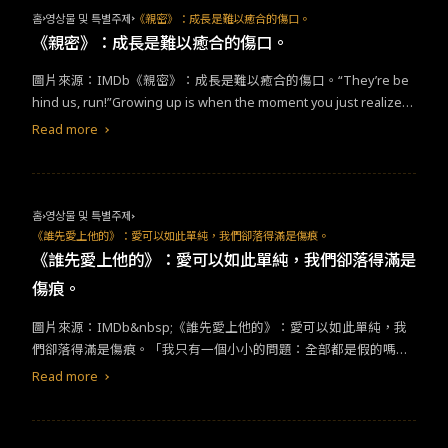
唐姆·柯布的同情，以及開放式結局留下無限遐想，觀眾顯然已經成
，但在《絕世網紅》的
劇情
中，更深度去在既有的刻板印象中，去
홈
영상물 및 특별주제
《親密》：成長是難以癒合的傷口。
為電影創作的一部分。&nbsp;回到《奧本海默》，這次除了令人為
描繪人性，雖然不敢說「徐雅莉」的人設究竟容不容於現實社會，
《親密》：成長是難以癒合的傷口。
之讚嘆的畫面、鏡頭切換的剪接手法，音樂與聲音的安排也為整部
但她可代表著，如果我們照著良知走，反敗為勝的結果會是什麼？
影片服務得淋漓盡致，重複的節拍宛如頑固節奏，每次一出線都將
圖片來源：IMDb《親密》：成長是難以癒合的傷口。“They’re be
風味賞析：韓劇的套路似乎已經成為大家習以為常的味道，雖然不
劇情
帶動情緒往前堆動了一些，每個畫面、每個演員表情的特寫，
hind us, run!”Growing up is when the moment you just realized
能說是難以下嚥，到如果沒有變出新把戲、玩出新花樣，觀眾似乎
盡是詩意，三條時間線的處理、襯托奧本海默的複雜性格，獨特的
that was the last time embracing each other, childhood had alrea
無法為被養壞的胃而買單，《絕世網紅》的每個場景都精準地圍繞
Read more
走路方式、如同宇宙般深邃的眼神，即使是一個大家在國中就認識
dy been gone. An extremely heartbreaking story told in a gentle
著網紅的生活圈去進行擴展，但就是精準到有點「順理成章」，耳
的歷史人物，你很難對這個人物不產生好奇，與同情。當電影結束
way. Lukas Dhont’s tender images and elegant narrative are givi
聞有不少朋友在第五集左右就開始棄劇。即便如此，從故事架構和
的那一刻，我已經無法分辨，到底我最後著迷的是奧本海默，還是
ng the cinema a precious blossom.凋零的花揉入土裡，我們的親
拍攝手法來看，《絕世網紅》處理得可圈可點，沒有太大的毛病，
席尼墨菲，對於這份不解，頓時有種感動，很希望電影的純粹就停
密將深植心底。「美麗、疼痛，成長是難以癒合的傷口。」2019年
一體兩面的也是如此，因為沒有話題、沒有引爆點，愛情線也不夠
홈
영상물 및 특별주제
留在這裡，但我最終還是為了片尾消失的部分工作人員感到哀悼，
看了Lukas Dhont的首部作品《芭蕾少女夢》之後，寫下了這句
虐心和撒糖，十集看下來就是沒有大毛病，但也沒有一定要追完的
《誰先愛上他的》：愛可以如此單純，我們卻落得滿是傷痕。
但終究一事歸一事，我覺得諾蘭電影的行銷已經大可不必為了電影
話。如今看了新作《親密》，竟能得出相同的感受。延續前作的青
理由。從角色的耐人尋味度而言，處理得最完整的人物，就只有女
《誰先愛上他的》：愛可以如此單純，我們卻落得滿是
宣傳而去掉工作人員名單，但一碼歸一碼，我支持諾蘭卻也挺為偉
少年成長題材和性別議題，《親密》更加幽微、收斂，力道卻出奇
主徐雅莉，其他人不管是霸道總裁，還是好的令人無法挑剔的女二
傷痕。
大做出貢獻的每一個人，他們不值得為藝術而犧牲。&nbsp;普羅米
驚人。
尹詩炫，都只能是襯托主角的綠葉，12集每一集的焦點都放在主角
修斯最終為海克力士所救，擺脫永恆的折磨，那麼我們要為犯下的
身上，沒有支線可以發展，看來久了也是會彈性疲乏。《絕世網
圖片來源：IMDb&nbsp;《誰先愛上他的》：愛可以如此單純，我
錯付出多少代價，才能獲得救贖呢？
紅》的故事企圖想將網紅的「職業奇觀」讓觀眾可以產生話題性，
們卻落得滿是傷痕。「我只有一個小小的問題：全部都是假的嗎？
像是一開始有男主脱鞋的方式但後續話題後繼無力，雖然沒有直接
沒有一點愛嗎？就，一點點都沒有嗎？」當你發現這世界唯一能理
Read more
說教這種令人尷尬的片段，但是女主的行爲每一次都像是政治正確
解你的，是和你一樣，正經歷著傷痛的敵人。那一刻，好像也感受
教科書，只要稍微越線，下一場戲女主就會自我審查往正確的路上
到了，什麼才是愛。從邱澤拿起吉他的那顆鏡頭開始，我的眼淚就
走，這是我覺得比索然無味的地方，我該相信這個世界上，真的有
停不下來了。一部電影要打動人心，不必增添任何縝密的情節或複