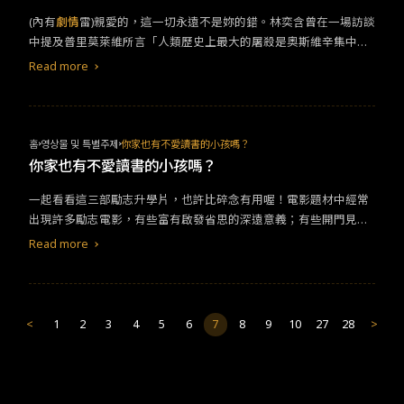
《巴比倫》緊緊相扣達米恩的創作母題，為了成功必須不惜一切代
了心疼，強豪帶著政二代女友返回昭友里的老家，母親穿著一直捨
的，我就這樣在影廳內大笑大哭，最後看到又是那麼平凡的一對母
(內有
劇情
雷)親愛的，這一切永遠不是妳的錯。​林奕含曾在一場訪談
價，然則《進擊的鼓手》、《樂來越愛你》以及《登月先鋒》都千
不得穿的衣服，吊牌還未剪掉，所有的精心準備，看在有錢人眼裡
子有說有笑，走在傾斜的道路上，一股暖流湧上心頭。走出電影
中提及普里莫萊維所言「人類歷史上最大的屠殺是奧斯維辛集中
錘百鍊迎向璀璨，《巴比倫》卻是迎接不得不面對的頹敗，整部電
都微不足道，其後更產生更多的悲劇，強豪的智力退化成7歲時的回
院，腦海中還在迴響著那首《峇里島》，多希望有一天那些單純的
營，但其實不是，人類歷史上最大規模的屠殺，是房思琪式的強
影幾乎每個角色都有本，權傾一時的大牌明星傑克康拉德(布萊德彼
憶，陳英順再度一肩扛起照顧兒子的重擔，見證兒子一直念念不忘
愛和美好，可以再單純一點。
Read more
暴」。每一個被傷害過的女孩，倘若讀過《房思琪的初戀樂園》，
特 飾演)是約翰吉爾伯特，默片時代的巨星過度有聲時代後徹底過
的句子，「吃飽飯就會想睡覺，想睡覺就沒辦法繼續讀書」，瞬間
看過卓立執導的《她和她的她》，或許會在入秋的夜晚感到無比黏
氣；來自鄉下的性感女星妮莉拉洛伊(瑪格蘿比 飾演)則是擁有悲慘
讓她痛徹心扉，多年以來的相互逼視，總算慢慢舒緩成和解。說到
膩的汗水，緩緩伏貼在自己的眼神流轉，像是流淚。其實初看《她
童年的克拉拉寶；茱菲女士(李麗君 飾演)當然毫不意外的是首位好
這，便覺得昭友里的這群夥伴實在可愛，有時以為他們要狠下心趕
和她的她》，不免一頭霧水，在於前幾集過於模糊不清的兇殺事
萊塢華裔女星黃柳霜；至於男主角曼尼托雷斯(迪亞哥卡爾瓦 飾演)
走養豬場，卻又不捨陳英順一路走來如此辛苦，他們互有小抱怨，
홈
영상물 및 특별주제
你家也有不愛讀書的小孩嗎？
件，故事初始是事業得意、性格聰慧且美麗的顧問林晨曦(許瑋甯 飾
則被認為是來自古巴的製片René Cardona，後期回到墨西哥繼續
活得真是辛苦，卻又如此真實。但是「壞媽媽」何以成為「壞媽
你家也有不愛讀書的小孩嗎？
演)，在老闆表弟杜駿儒(吳慷仁 飾演)來到公司之後，望見她的脆弱
打拼。然則，達米恩查澤雷對於好萊塢默片時代的凝視，自然不是
媽」，在南韓教育、貧富差距以及社會議題的面貌下，透過這對母
一起看看這三部勵志升學片，也許比碎念有用喔！電影題材中經常
與孤寂，狡獪、粗暴地對她上下其手，讓林晨曦的生活陷入五里迷
如《大藝術家》般的熱情洋溢，在他的鏡頭下，這段歷史更顯得深
子為核心，展現南韓從過往窮困的八九零年代，進化到現今的富庶
出現許多勵志電影，有些富有啟發省思的深遠意義；有些開門見山
霧，與男友李皓明(李程彬 飾演)的距離也越來越遠，就在這瞬間，
沉且悲傷，首一小時在連番過場的荒淫派對，裸身與爵士樂構築成
繁榮，雖已是人心不古，無權無勢的小人物，就連尊嚴都無所獲，
的道出社會底層的求學困難。這類型的電影總能帶給觀影人好的啟
一場車禍驚天動地的改變了她的生活。車禍之後，林晨曦彷彿來到
驚人奇觀，金錢、毒品、美酒與美食相伴，彷彿沒有明天一樣瘋
豬舍被燒，丈夫死亡，兒子也身受重傷。世界彷彿是這樣，達爾文
Read more
發、善的觀念，甚至是同理心。為我們帶來成長的養分，更讓人深
另一個未解的世界，回到宜蘭老家，在那裡，她並非職場女強人，
狂，觀眾即便對這個故事完全不明究裡，也能夠瞬間像是男女主角
說過的，適者生存，「壞媽媽」以為變得強大，才可以閃避掉上一
深感動不已。以下推薦一些Austin覺得深具意義的升學電影，大家
原本已經離世的父親與弟弟都還健在，卻突然得知昔日理化老師謝
一樣被拉進好萊塢，每個人都昏昏沉沉，卻又充滿活力。長達3小時
代的不幸，這是他們表達愛的方式，不懂得如何去說，怕稍微動了
有空可以去串流平台上找找喔！&nbsp;《風雨哈佛路》&nbsp;本
志忠(陳以文 飾演)被謀殺，最大嫌疑人竟是她的學姐，如今已經是
的《巴比倫》完全毫無冷場，達米恩面對他所熱愛的好萊塢，毫不
性情，略有軟弱，就無法蛻變成無堅不摧的人。但是軟弱也是很好
劇講述一位名為莉茲的女孩，從小因雙親酗酒吸毒、家境清寒，所
養護院護理長的顏聖華(賈靜雯 飾演)。來到另一個平行時空，擁有
掩飾透過傑克康拉德之口，批判將上流階層文化帶入電影的白領階
的，軟弱讓我們知道我們是誰。陳英順重新照顧兒子，才終於理解
<
1
2
3
4
5
6
7
8
9
10
27
28
>
以在學校受盡同學們的嘲笑與欺負。年僅8歲的她為了活下去於是出
弔詭、充滿懸念的神祕，看似老調重彈的懸疑凶殺案，背後卻潛藏
級，卻也憐惜的以伊莉諾聖約翰(珍史馬特 飾演)的八卦媒體記者，
自已的兒子，她得知自已身患重病，帶著兒子走一遍告別式的流
門乞討，把帶回家的食物放在冰箱，用如此卑微的方式來照顧自己
著無窮無盡的傷害。《她和她的她》的故事這才開始，她應該是
向當代媒體致謝，伊莉諾在歷史上其實鏈結的角色應為英國小說家
程，自已去拍了遺照，即便生活過得這麼辛苦，但當她穿上漂亮的
的母親。某次老師赫然發現很少到校上學的她竟然在測驗中得到滿
誰？她內心裡的她又該是什麼模樣？而身為觀眾的我們，又該是
兼媒體記者伊莉諾葛林，是整個好萊塢最願意去保護克拉拉寶的媒
套裝，臉上卻是掛著微笑。聚集著所有的不幸，沒有了愛情，沒有
分，在那之後她也不斷努力考上高中；上了高中後更是一邊打工一
誰？《她和她的她》透過林晨曦與她的兩個好友，各自看待女性在
體人之一。由盛轉衰，還是歷久彌堅？《巴比倫》讓這群陷入在繁
了工作，沒有了親情，陳英順心裡是苦的，為何總是綻放出甜笑