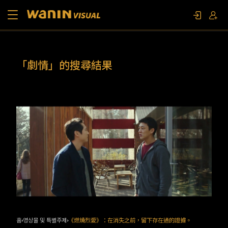
소개
「劇情」的搜尋結果
작품 목록
영상물 및 특별주제
문의하기
팬 이벤트
홈
영상물 및 특별주제
《燃燒烈愛》：在消失之前，留下存在過的證據。