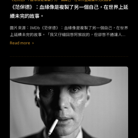
所適從，四周的一舉一動、每一個聲響，都牽動著那不安的心。而
《范保德》：血緣像是複製了另一個自己，在世界上延
虛實真假都由心而生，慾望與憤怒之火也隨之點燃。姑且不論結局
續未完的故事。
的真相，那個視死亡為解脫的眼神，和那脫去全身衣物，讓自己像
新生兒般回歸赤裸的身體，都已讓我目眩神迷。本片攝影美得不像
圖片來源：IMDb《范保德》：血緣像是複製了另一個自己，在世界
話，女主角海美在夕陽下漫舞，將自己化作老鷹的畫面簡直是經
上延續未完的故事。「我又仔細回想阿猴說的，但卻想不通讓人勇
典。飾演海美的新人演員全鍾淑表現非常亮眼，全身散發著土地
敢的，到底因為掌握了生，還是掌握了死？」生是細胞的複製，是
Read more
感，自然又神秘的模樣，是本片的一大光亮。男主角劉亞仁更是精
世界的變化，是死亡的開端。隱藏的、赤裸的故事，連結起多少生
湛，豐滿的嘴唇讓我一度想到《醉生夢死》中的李鴻其。劉亞仁每
命的過客，就留下多少味道。很久沒有在電影中，突然想閉起眼睛
個喘息和深邃的眼神，充滿生命力，隨著故事進行，情緒的層次也
感受裡頭的聲音。喜歡這部片細膩的聲音處理，尤其是范保德在天
相當細膩。生命深處的慾火、怒火埋藏著，等著被點燃。而燃燒之
井澆花的魔幻片段，當我正有想要閉上眼的念頭，導演就給了一片
後，是真的消失，抑或是另一種存在？
黑幕。聽著水的聲響，少了畫面，彷彿也一起進入了角色的情緒。
除此之外，還有許多黑畫面的片段，提醒觀者聆聽、感受。以現代
感和唯美鏡頭包裝台灣文化，把亞洲男性的陽剛與偽裝壓抑的情感
濃縮進電影中。五金行、午夜的水果行、洗衣店、旅館、安靜的街
弄、嘈雜的熱炒店，在色彩飽和的鏡頭下，都多了一分現代美感。
尤其酒店的拍攝讓我想到Nicolas Winding Refn的暴力美學，鮮豔
的美術色彩、電子樂和剪輯節奏都很有歐美電影感。對我來說，是
一場特別的觀影經驗，無法說是喜歡，某種程度，這些不同的文化
質感，也抹去了不少台灣土地的氣味。片中的對白、口白很精練，
沒有什麼廢話，好幾句都讓人深思。配上雷光夏的音樂，整體氛圍