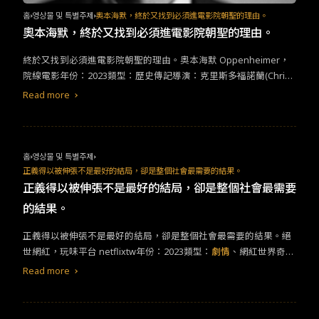
充滿了文學性。雖然不是那麼吊書袋，但台詞的文學感讓我想到最
홈
영상물 및 특별주제
奧本海默，終於又找到必須進電影院朝聖的理由。
近看的《喜歡你、愛上你、逃離你》。在美之中，蘊藏哲理。不
奧本海默，終於又找到必須進電影院朝聖的理由。
過，全片台詞在這樣迂迴的模式下進行，讓我有些疲乏。（或許這
也表現了片中想呈現的偽裝壓抑吧，「故作無情，正是保護深情的
終於又找到必須進電影院朝聖的理由。奧本海默 Oppenheimer，
方法。」）喜歡片中一些影像語言。泡溫泉的父子，卸下偽裝，父
院線電影年份：2023類型：歷史傳記導演：克里斯多福諾蘭(Christ
親再想如何編謊，也只能接受彼此赤裸的樣子。Newman和范保德
opher Nolan)演員：席尼·墨菲（Cillian Murphy）艾蜜莉·布朗（Emi
Read more
兩人在酒店的包廂裡，手碰到了他的鮮血。最後走到天井，和范保
ly Blunt）麥特·戴蒙（Matt Damon）小勞勃·道尼（Robert Downey
德有了連結。有趣的表現，為本片增加了些不同的思考。片中角色
Jr）&nbsp;&nbsp;故事大綱：《奧本海默》的故事有三條時間線同
眾多，很多卻進退場快速，讓人無法進入他們的情緒。導演說人生
時進行，過去、現在、未來，每一條線都互相影響，劇中的情節環
中本來就是有這麼多過客，相遇離開總難以捉摸。然而，飾演范保
環相扣，同時堆疊本片最令人期待的環節「三位一體核試驗」，先
홈
영상물 및 특별주제
德的黃仲崑表現得特別出色，情緒和內心感受的處理在有限的台詞
不管你對歷史或是理論物理學認識多少，但聽故事的體驗絕對令你
正義得以被伸張不是最好的結局，卻是整個社會最需要的結果。
中，很內斂地說服了我。人總是為了自己的存在徬徨，究竟我們來
耳目一新，《奧本海默》絕對是暑假必須進電影院朝聖的電影。我
正義得以被伸張不是最好的結局，卻是整個社會最需要
到這個世界，在消失後，會帶來什麼改變。血緣像是複製了另一個
不是最死忠的諾蘭粉，卻很喜歡諾蘭對觀眾必須進電影院的堅持，
的結果。
自己，在世界上延續未完的故事。那撇除血緣呢？最近很多令人難
如果說串流媒體與電影院，是一場無可避免且勢不兩立的戰爭，那
過的新聞，那些決定讓自己消失的靈魂，留下的那些美沒有跟著消
麽諾蘭必定是電影院派的大將，持續捍衛著絕佳的觀影體驗，並且
正義得以被伸張不是最好的結局，卻是整個社會最需要的結果。絕
失，那正是人活過的證據，也是一種力量吧。如同片中說的辣椒放
抱持著影像視覺是為故事服務的原則。每一次看諾蘭的電影都有很
世網紅，玩味平台 netflixtw年份：2023類型：
劇情
、網紅世界奇觀
進油鍋，撈出來之後，辣椒變了，油也變了。
震撼的觀影體驗，舉例我第一次進影院看的《全面啟動》（Incepti
賞味期：12集食材（故事大綱）：網紅徐雅莉起死復生直播，要揭
Read more
on），即使有許多的討論將矛頭指向動畫大師金敏，針對致敬與抄
開網紅名人們的遮羞布，將自己所知道的一切公開於世，她的直播
襲吵的碟碟不休，但不可否認的是，如果沒有強大的視覺建構能
談到自己如何成名？如何從谷底翻身？更涉及毒品、援交以及人命
力，相信也絕對不會令人為之驚嘆，更別說除了分鏡之外，對主角
的殞落，雖然我們對網紅的奢侈生活早已經有約定成俗的Hashtag