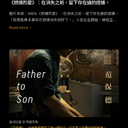
TW
EN
JP
KR
《燃燒烈愛》：在消失之前，留下存在過的證據。
圖片來源：IMDb《燃燒烈愛》：在消失之前，留下存在過的證據。
「如果能像未曾存在那樣消失就好了。」人從出生開始，被迫正視
自己的存在。飢餓感是驗證的手段，生理的飢餓、精神的飢餓，滿
Read more
足的瞬間像夕陽、像火焰，在燒出最美麗的模樣後，灰飛煙滅。無
中生有，再回到無，太極一般的循環。循環裡，徬徨地渴求，甚至
創造，無非就是想聽見最深處的低鳴，在消失之前留下存在過的證
據。太喜歡了，富含詩意的推理片。陰鬱的悲傷感，從電影中一路
鋪陳到現在，還留在我心裡不散。虛虛實實得讓人難以判斷，讓我
想到同樣是韓國電影的《哭聲》，雖然完全是不同的題材，但在虛
實中尋找答案，和對於相信的選擇，都有很耐人尋味的探討。而全
片幾乎都是以男主角的視角敘述，主觀性讓事實的真假只能靠觀眾
各自解讀。電影改編自日本作家村上春樹的短篇小說《燒掉柴
房》，看完小說後，更佩服導演李滄東挖掘其中精髓，並在地化呈
現韓國社會的不安與恐懼。將主角從31歲已婚男子轉換成剛退伍的
送貨小弟，場景也更鄉下，強化了徬徨感和階級差異的宿命感。喜
歡片中不斷重複的非洲舞蹈比喻，將人分為生理上的飢餓者和精神
上的飢渴者。人人都是精神上的飢渴者，終其一生尋找生命的寄
託、感受自身的存在。但生理上的飢餓卻顯示出階級的分化，當飢
홈
영상물 및 특별주제
餓與飢渴同時存在，該是多麼讓人無所適從的狀態。也因為如此無
《范保德》：血緣像是複製了另一個自己，在世界上延續未完的故事。