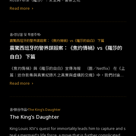
Rosa Peral（羅莎）：女主角，警探之花
Read more
홈
영상물 및 특별주제
震驚西班牙的警界謀殺案：《焦灼情禍》vs《羅莎的自白》 下篇
震驚西班牙的警界謀殺案：《焦灼情禍》vs《羅莎的
自白》 下篇
​​《焦灼情禍》與《羅莎的自白》宣傳海報 （圖／Netflix）​ ​​在​​《​​上
篇：迷你影集與真實紀錄片之真實與虛構的交織​​》中​​，我們討論了
影集​​《焦灼情禍》​​和紀錄片​​《羅莎的自白》​​這兩部西班牙影劇主角
Read more
間錯縱複雜的關係，和劇情虛構與真實的交織。這篇，要來討論該
案件眾說紛紜，撇除翻拍的劇情外，案件的真實真相是什麼？倒底
誰才是殺人兇手？誰才是被害者？​ ​​兩部影片，​​反映了人們對案件的
不同看法。有些人認為Rosa和Albert是兇手，他們應該受到法律的
홈
狼谷作品
The King’s Daughter
制裁；另一些人則認為Rosa是受害者，她應該得到同情和理解。​
The King’s Daughter
King Louis XIV's quest for immortality leads him to capture and s
teal a mermaid's life force, a move that is further complicated by