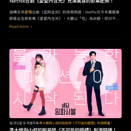
Netflix台劇《愛愛內含光》充滿驚喜的影集配樂！
接續去年
愛情
台劇《此時此刻》的收視熱度，Netflix在今年農曆春
節推出全新影集《愛愛內含光》，大膽以「性」為命題，探討不同
年齡層、不同性向的男男女女可能遭遇的生命課題，甫上線立刻衝
Read more
上台灣排行榜第一名，也順勢帶起劇中多首歌曲的討論度。 有別於
《此時此刻》找華語天后蔡依林為戲獻聲的合作模式，《愛愛內含
光》在配樂上大膽啟用新聲音，安排華研國際音樂的新人「JUD陳
泳希」演唱〈相濡以沫〉、〈知更〉等主題曲，為她年後發行的首
張迷你專輯預熱鋪路。這位畢業於台南藝術大學，自小主修古典鋼
琴，染著一頭金髮金眉的怪奇女聲，早已是華研培訓多年的祕密武
器，不僅一手包辦演唱、創作、編曲、混音、製作等十項全能，迷
離冷冽的嗓音與這部輕鬆喜劇更激盪出精彩的化學變化。 周平克
（柯震東飾）、邱曖（詹子萱飾）是《愛愛內含光》的主線CP，JU
D陳泳希多首歌曲在劇中精準襯托這兩位主角的心境轉折，其中抒
情民謠的〈知更〉是每個甜蜜時刻的必備BGM。印象最深的一場戲
是第六集兩人在河濱公園，周平克教邱曖騎重機時的愛意大噴發。
而這組CP在劇中也因初戀學長博齊（鳳小岳飾）的回國而出現挑
戰，JUD陳泳希翻玩范曉萱、李泉名曲〈我要我們在一起〉而創作
出的〈要不要在一起〉成為「初戀支線」的曖昧激素，每一場邱曖
홈
영상물 및 특별주제
準大嫂與小叔的姐弟戀《不可能的婚禮》刺激開播！
與博齊的戲都會響起這首歌。
準大嫂與小叔的姐弟戀《不可能的婚禮》刺激開播！