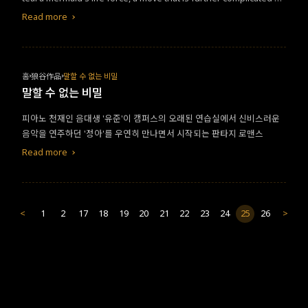
his illegitimate daughter's discovery of the creature.
Read more
홈
狼谷作品
말할 수 없는 비밀
말할 수 없는 비밀
피아노 천재인 음대생 '유준'이 캠퍼스의 오래된 연습실에서 신비스러운
음악을 연주하던 '정아'를 우연히 만나면서 시작되는 판타지 로맨스
Read more
<
1
2
17
18
19
20
21
22
23
24
25
26
>