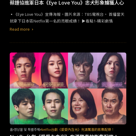
TW
EN
JP
KR
蔡鍾協進軍日本《Eye Love You》忠犬形象擄獲人心
▪︎《Eye Love You​》宣傳海報，圖片來源：​TBS​電視台。​ ​​首播當天
就拿下日本區​Netflix​第一名的亮眼成績！​ ​​▶看點​1-​精彩劇情​
Read more
홈
영상물 및 특별주제
Netflix台劇《愛愛內含光》充滿驚喜的影集配樂！