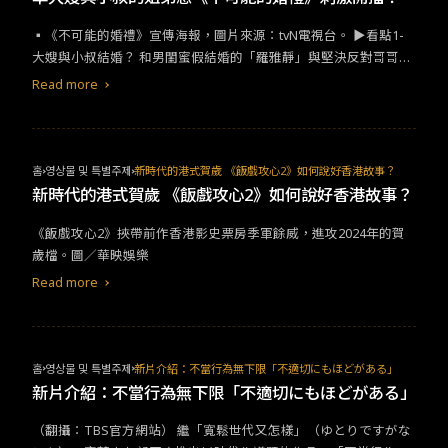
▪︎《不可能的婚禮》宣傳海報，圖片來源：tvN​電視台。​ ​​▶看點​1-​
大嫂與小叔結婚？​ ​​和男閨蜜假結婚的「羅雅靜」與堅決反對哥哥結
婚的「李智漢」，兩人的極限對決！劇中描述一心希望哥哥幸福的
Read more
「李智漢」，原本只是是要阻止哥哥結婚，最後卻變成和準大嫂發
展起了曖昧關係？​
홈
영상물 및 특별주제
新時代的港式賀歲 《飯戲攻心2》如何說好香港故事？
新時代的港式賀歲 《飯戲攻心2》如何說好香港故事？
《飯戲攻心2》挾帶前作香港影史票房季軍餘威，進攻2024年的賀
歲檔。圖／華映娛樂
Read more
홈
영상물 및 특별주제
新片介紹：不當行為無下限「不適切にもほどがある」
新片介紹：不當行為無下限「不適切にもほどがある」
​​（翻攝：​TBS​官方網站）​ ​​繼「寬鬆世代又怎樣」（ゆとりですがな