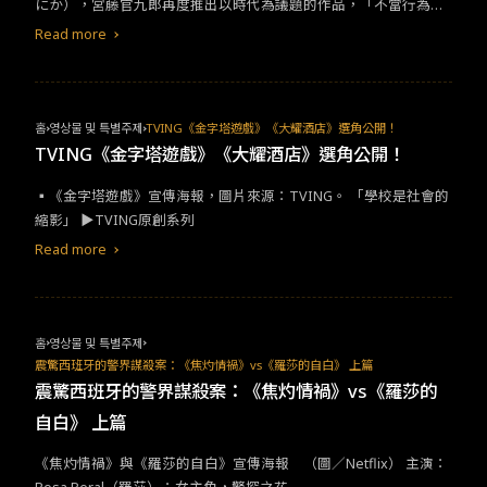
にか），宮藤官九郎再度推出以時代為議題的作品，「不當行為無
下限」（暫翻：原名為「不適切にもほどがある」）​ ​​台灣以民國紀
Read more
年，日本則根據在位天皇年號紀年，筆者在​2017-18​年來日，就正
好經歷了「平成」轉換成「令和」的歷史時刻。即使不是本地人，
當時看著官房長官頒布新年號，內心也是跟著一起激動了一陣。當
然，年號轉變不只標示了舊任天皇的下位，期間的回憶也被大家凝
홈
영상물 및 특별주제
TVING《金字塔遊戲》《大耀酒店》選角公開！
縮成一個時空膠囊，只等待我們下​cue​，便能遁入彼時彼刻。​
TVING《金字塔遊戲》《大耀酒店》選角公開！
▪︎《金字塔遊戲》宣傳海報，圖片來源：TVING​。​ ​​「學校是社會的
縮影」​ ▶TVING​原創系列​
Read more
홈
영상물 및 특별주제
震驚西班牙的警界謀殺案：《焦灼情禍》vs《羅莎的自白》 上篇
震驚西班牙的警界謀殺案：《焦灼情禍》vs《羅莎的
自白》 上篇
《焦灼情禍》與《羅莎的自白》宣傳海報 （圖／Netflix） 主演：