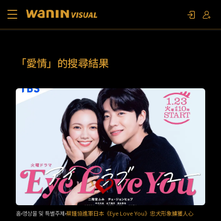
소개
「愛情」的搜尋結果
작품 목록
영상물 및 특별주제
문의하기
팬 이벤트
홈
영상물 및 특별주제
蔡鍾協進軍日本《Eye Love You》忠犬形象擄獲人心