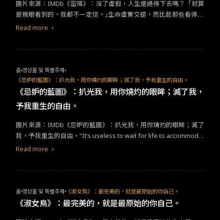
索妮亞在台上靜靜地用手語打出妻子在卡帶中留下的最終足跡。卸
圖片來源：IMDb《密陽》：沒了虛假，人生還過得下去嗎？「就算
面，來世我們會如何？又或者其實命中註定的關係沒有我們想得浪
格已經被徹底商業化，及上一集已經過度開發索爾一角，在《無限
下了陪伴人生已久的方向盤，抽離了凡尼亞舅舅的家福將紅色SAAB
是親眼看到的，我都不一定信。｣生命虛實交錯，而比起那些看得見
漫美好，真正浪漫美好的終究只是過客。&nbsp;好久沒有在電影院
之戰》和《終局之戰》後，索爾的角色曲線已有飽滿的表現，硬要
傳承給了那個唯一能夠和他一樣駕馭這台車的美沙紀，一段懲罰自
的真實，無法捉摸的言語、信仰、情感，隱藏著更多力量。去年看
哭到像這樣不能自已了，這絕對是會在我心中停留很久，並且會想
續命的《愛與雷霆》更加強調索爾的工具人程度簡直不亞於驚奇隊
Read more
我的贖罪之路結束，一次次怪罪自我的過去已死去，這個有如女兒
了李滄東導演的《燃燒烈愛》，就對片中的虛實以及相信的辯證印
要每隔一段時間都拿出來反覆咀嚼的作品。A24出品的電影總帶著
長，《愛與雷霆》的俗套給我的感覺就像是換湯不換藥的《雷神》1
一般的角色，就抹去了過去的傷痕，開啟下一段未知的前程。
象深刻。看了本片，才知道十年前，導演就探討了這些議題。表面
冷調的質感，內餡包覆的卻是溫熱的柔軟，舉凡近年的《我的鯨魚
&amp;2，塔伊佳維堤堤的印記已蕩然無存，索爾的角色魅力亦然。​
上是一部關於原諒與救贖的電影，其實是對生命的殘酷質問。導演
老爸》、《日麗》、《人造眷戀》都帶給我這樣的感覺。而《之前
-與其要拍意義不大的
愛情
故事，不如把索爾跟異攻隊的垃圾話拍成
用了很多「假」來呈現這世界的「虛」。信愛來到密陽到處宣稱自
的我們》更是將此發揮至極致，那股柔軟散發著無害的光澤，讓你
90分鐘上下的特別篇，且就目前漫威的進度看來，願意讓我期待的
홈
영상물 및 특별주제
己要買地投資、宗贊幫信愛在鋼琴教室掛上假證照。到最後崩潰的
舒服地陷入，而後全然赤裸地徜徉其中。韓裔加拿大籍導演席琳宋
也僅剩異攻隊3。克里斯汀貝爾大概真的挺缺錢的，演技水準正常發
《忌妒的藍圖》：扒光我，用你燒灼的眼眸；滅了我，予我重生的自由。
信愛，闖進教會的禱告會場，播放偷來的唱片，歌詞唱著「都是假
（Celine Song）初試啼聲就展現出成熟優雅的敘事功力，所有的
揮但角色厚度大概跟海拉一個樣。​
《忌妒的藍圖》：扒光我，用你燒灼的眼眸；滅了我，
的｣，諷刺中充滿怨恨與不滿。而這些假的事物甚至會被延續下去，
對白與留白都拿捏得幾近完美，自傳性色彩也讓故事引起高度共
予我重生的自由。
就像俊會模仿死去的爸爸躺在沙發上裝睡，之後信愛也做了相同的
鳴。原文片名Past Lives意思是前世，所以電影談的不只是童年的過
舉動。這世界太多假的事物了，但沒有這些，人生還過得下去嗎﹖
往，更是當中提到經過8000次輪迴換來今生的「因緣」。也因此，
圖片來源：IMDb《忌妒的藍圖》：扒光我，用你燒灼的眼眸；滅了
電影雖然看似絕望，卻也在各個角落放了許多愛。我想，這就是導
它充滿靈性。接下來我想針對這股靈性，記下那些畫面上「因緣」
我，予我重生的自由。“It’s useless to wait for life to accommodat
演洞悉人性之處吧。除了宗贊對信愛的追求，貫穿全片，信愛對丈
的流動，以及電影如何以地景和交通工具暗示命運與時間的力量。
e you, you must accommodate life. “A common melodrama with
Read more
夫的愛也非同小可。儘管丈夫在生前疑似出軌，信愛仍然選擇相信
&nbsp;｜交岔路口一切從童年回家路上那句在交岔路口未完成的道
an exquisite filmmaking and poetic narration. I could almost catc
他。甚至選擇和兒子來到已故丈夫的家鄉居住，展開新生活。再看
別開始，故事在此各自展開了。舉家移民多倫多的娜英以新名字No
h the scent of the sea, the perfume, the fire and the cigarettes.
到片中闡述信仰，關於上帝的愛，突然變得諷刺。本片對父權主義
ra繼續追逐夢想的人生，海聖則留在韓國過著平淡日常的生活，但
Though it’s a really long movie, every detail was worth tasting so
下的女性描寫，也非常細膩。修車廠的男性員工總是在調戲女人的
那絲遺憾卻讓他始終心繫著兒時玩伴。｜列車遺憾牽引著兩人，直
ftly. Léa Seydoux was extremely charming and you can feel the
홈
영상물 및 특별주제
《淑女鳥》：最完美的，就是最原始的你自己。
內褲或胸部，幼稚園老師的女兒被一群男同學霸凌。同時，可以看
到24年後終於相見。印象深刻在他們走進地鐵車廂後，攝影機停留
hormone from Gijs Naber. Epic!曾經以《夢鹿情謎》（On Body an
《淑女鳥》：最完美的，就是最原始的你自己。
到一群大媽聚在一起到KTV狂歡，或是一邊大肆吃東西，一邊說三
在原地，我們看著列車駛去，就像看著時間飛速流轉，但就在此
d Soul）擒獲金熊獎座的匈牙利導演伊爾蒂蔻恩伊達（Ildikó Enye
道四。也可以看到藥局老闆娘熱情的關心新搬來的信愛，帶她一起