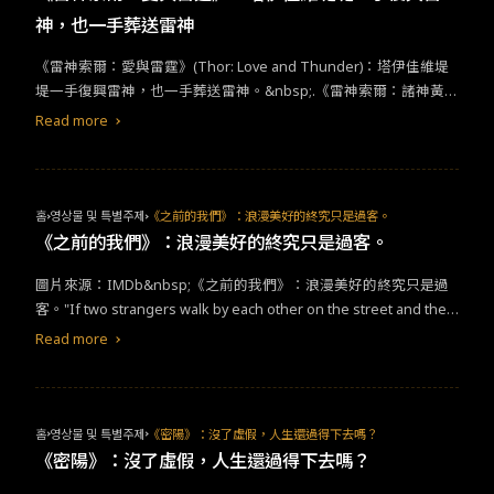
春樹和契軻夫的文學框架下，展現出在多個文本之中靈魂的掌握
神，也一手葬送雷神
度，雖是匠氣但卻不做作，宛若是鍋慢火燉煮、不過濃郁，清淡有
餘的雞湯，在適逢困境時澆灌在這條由紅色SAAB所駛出的道路上。
​​《雷神索爾：愛與雷霆》(Thor: Love and Thunder)：塔伊佳維堤
&nbsp;《在車上》其文本豐厚程度無疑是濱口竜介的一次集大成，
堤一手復興雷神，也一手葬送雷神。​&nbsp;.​《雷神索爾：諸神黃
有著無可否認那慧黠的對白，在電影中一次次和《凡尼亞舅舅》產
昏》之於索爾一角可謂有著舉足輕重的地位，一洗過往故事上的免
Read more
生互文和連結，如此戲中戲和多國演員的整體演出之下，卻依然產
洗之外，也註定替索爾增添了角色上的豐富層次，更讓塔伊佳維堤
生表面平靜但底下的情感波濤洶湧之感覺，溝通與溝通之間，打破
堤注入了鮮活的繽紛能量，索爾的英雄旅程除了就此奠定成喜劇之
了語言的隔閡，一種屬於靈魂與靈魂之間的彼此感應，不言而喻的
外，在喜劇包裝之下依然有著悲劇的角色核心。​ - ​塔伊佳維堤堤憑
連結性，是孤獨、亦是渴望，又或是帶點悲傷與罪惡。&nbsp;一支
藉《諸神黃昏》的成功後也在好萊塢大放異彩，從《曼達洛人》到
홈
영상물 및 특별주제
《之前的我們》：浪漫美好的終究只是過客。
支家福和美沙紀點起的菸，或許是來自於彼此在承載記憶和過去的
《自殺突擊隊：集結》都能見到他的身影，同時也憑藉《兔嘲男
《之前的我們》：浪漫美好的終究只是過客。
重量逐漸壓垮自己的一抹解脫，家福承受著對妻子的不理解、對那
孩》一片拿下生涯第一座小金人。《雷神索爾：愛與雷霆》在有著
前世是八目鰻那一次次闖入男孩家裡的女孩所擁有的不解，美沙紀
圖片來源：IMDb&nbsp;《之前的我們》：浪漫美好的終究只是過
前作為雷神系列洗刷罪名的成功之下，勢必得延續這股氛圍前進，
對母親所鞭策她、卻有著愛著她的人格的不諒解，在無數的夜晚
客。"If two strangers walk by each other on the street and their
但其成品卻將《諸神黃昏》的缺點無限放大，塔伊佳的個人風格也
中，一趟趟安穩的車程中，建立起的羈絆便是讓彼此生命疏通的路
clothes accidentally brush, that means there have been 8000 lay
淪為廉價的流水線產品。​-​雷神兩兄弟在《終局之戰》分道揚鑣之
Read more
程，終點則是一場雪地中的擁抱。家福和高槻，兩個在《凡尼亞舅
ers of 'in-yun' between them."&nbsp;Haven’t cried like this in a r
後，兩人得到的角色曲線可謂有著天壤之別，《洛基》成功解構了
舅》中擔任主角的演員，在小說鍾僅是配角的高槻此處彷彿家福的
eally long time. This film was too soft and tender, that I couldn’t
其多年來的「光榮使命」究竟為何，並在探索自身的旅程中尋獲了
鏡像，有著一部分對妻子的故事、彼此對音所擁有的仰慕與愛，都
help falling into the love story among the three characters. All th
愛；反觀《愛與雷霆》看似同樣在尋找索爾自身的存在危機，但故
將在舞台上扛下這個在卡帶中所留白的責任，但高槻的自尊心讓他
e sparkles and sadness were beautifully captured, even the sile
事到頭來這個角色在經歷眾多創傷之下凸顯不出其缺陷，《愛與雷
홈
영상물 및 특별주제
《密陽》：沒了虛假，人生還過得下去嗎？
在最後一次扛起凡尼亞舅舅時，繳出了嘔心瀝血的表演，卻無法留
nce was full of emotions. What a fascinating debut!&nbsp;如果
霆》與其說是續作，倒比較像Thor Reunion的特別節目，其主命題
《密陽》：沒了虛假，人生還過得下去嗎？
在正式公演，濱口竜介終究讓家福再這趟旅程中回到這個舞台、讓
為了一次擦肩而過，得經過8000層的輪迴，那麼今世再多見你一
「愛」也極其膚淺廉價。​-​但主要還是認為塔伊佳維堤堤近年來的風