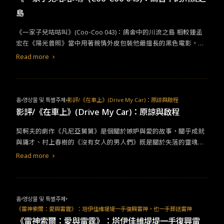
劇確實是台灣少見的創作。鬼家人所經營的，是在荒謬裡覷見幽
島
默，幽默並不等於尖刻，不是靠著弄髒角色或互嘲互罵就能成立，
因為幽默針對的不是荒謬的人，而是荒謬本身。它荒謬之處在於惡
​​《一家子兒咕咕叫》(Coo-Coo 043)：鴿舍中的川流之島 ​​相較鍾孟
趣味的找來氣質最不相容的兩人進行最不可能的冥婚（倒也不是真
宏在《陽光普照》當中用著親情外皮包裝他最擅長的黑色電影，詹
的不可能，然而民間傳說在現代社會成真本身就不寫實），同時也
京霖藉鴿舍與台灣影視作品少見的賽鴿文化築起了另一座川流之
Read more
幽觀眾一默，原來冥婚也和同婚法與時俱進。它荒謬，在於利用刻
島，《一家子兒咕咕叫》延續了導演前作的寫實基調，卻也在預算
板印象、標籤，毫不遮掩的捏塑角色，把特質極端地呈現，同時讓
與格局有著更大的發揮空間之下增添了魔幻的色彩。更具巧思的攝
觀眾與角色一同思考：我是不是只看見了自己想看到的？爆笑以
影技巧與構圖、在泰坦廳看震撼不已的賽鴿音效設計、許志遠節制
後，它還帶領觀眾近看荒謬裡的心酸與憋屈，看進同性伴侶之間的
卻十分有效的音樂處理，展現詹京霖一流的導演調度功力。​
홈
영상물 및 특별주제
影評/《在車上》(Drive My Car)：原諒與啟程
困境，以及女性在職場的壓迫，種種問題它不深究，反而作調配節
影評/《在車上》(Drive My Car)：原諒與啟程
奏的抒情之用，或許招致了「過於貪心、塞太多議題」的批評，但
我卻認為在喜劇類型中，它能做的已經很足夠了。鬼家人沒有遺棄
契軻夫的劇作《凡尼亞舅舅》是個關於嫉妒與愛的故事，關乎成就
核心：說一個有愛的故事。這個愛要能被同志認同，被傳統價值接
與庸才、村上春樹的《沒有女人的男人們》既是關於失落的靈魂，
納，它始終堅定信念，即使訴說的過程有瘀傷、有絕望，一如電影
也是關於那些渴望陪伴的寄託，僅有50頁出頭的第一篇《Drive My
Read more
歌曲〈 親愛的對象〉所唱：「我陪你一起學不會放下，但學會盼
Car》在濱口竜介的筆下延展成了如史詩一般的三小時篇幅，沿用了
望。」
村上春樹的骨架，將《凡尼亞舅舅》替短小精悍的原著伸展出了枝
葉，再從《雪哈拉沙德》和《木野》汲取了養分，鑄成一次高難度
的文學改編。&nbsp;濱口竜介從《歡樂時光》、《睡著也好醒來也
홈
영상물 및 특별주제
罷》到《偶然與想像》，其自然和魔幻早已成了濱口的金字招牌，
《雷神索爾：愛與雷霆》：塔伊佳維堤堤一手復興雷神，也一手葬送雷神
但《在車上》在我看來雖少了一點「濱口魔法」的點綴，卻在村上
《雷神索爾：愛與雷霆》：塔伊佳維堤堤一手復興雷