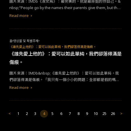
時，兩人生命再度交會了。｜紐約散步紐約的建築與綠蔭間，攝影
圖片來源：IMDb《淑女鳥》：最完美的，就是最原始的你自己。&
di），睽違四年，帶著首部英語新作《忌妒的藍圖》（The Story o
禱告。流言蜚語滿天飛的鄉村裡，其實連結緊密。這樣的社會下，
機在片中難得以大遠景望去。聳立的摩天大樓下是一對對愛侶，我
nbsp;“People go by the names their parents give them, but they
f My Wife）闖入坎城影展主競賽。近三小時的片長，十分考驗耐
反而能看見女性的力量。很喜歡信愛前往認屍的一幕，鏡頭遠拍，
們看不清楚他們是在約會還是吵架，但又再度感受到人之於世界的
don't believe in God.”&nbsp;&nbsp;再醜再厭惡的風景，都因神聖
心，可想而知評價也非常兩極。然而，我卻全然沉浸其中……這就
Read more
一群男性員警紛紛移開，讓信愛走向前。我們看不到她悲痛的神
渺小，在命運與時間洪流之下，所有當下都是驚鴻一瞥。&nbsp;｜
的與生俱來而刷上了層歸屬感。也許尋找自我是條回家的路，路上
是我心目中美好年代的氣味電影啊﹗大海、香水、爐火、菸草……
情，看到的是一位母親，就算拖著羸弱的身體，也要去見兒子最後
自由女神時光無法倒轉，就算倒轉了，海聖依舊是海聖，他會留在
丟棄反叛著那些不完美，帶著寂寞和徬徨，朝著光芒前行，才重新
甚至是每塊服裝上的絲綢布料，在鏡頭下就如同隔層薄紗般，直接
一面。結尾宗贊雙手捧著鏡子，鏡子裡映照著剪頭髮信愛，讓我聯
韓國；Nora依舊是Nora，她會出國追逐夢想。如果再將紐約的渡輪
看見那出生於平凡城市、平凡家庭，最原始純粹的自己。一部電影
又唯美地從畫面流洩而出，每一格一幀都瀰漫著迷人的氣味，細緻
想到當初家人捧著俊的遺照的模樣。一個人來到這個世界的目的是
也看作是時間的流動，行經的自由女神像就標誌著眾人的美國夢，
能打動人心，在於那些似曾相識，充滿共鳴和投射的角色。叛逆懵
到讓人想一再回味品嚐。&nbsp;▎沉潛的詩意與瘋狂的肆意電影總
홈
영상물 및 특별주제
什麼？如果身上的一切都被剝奪走了，活著的也只剩下軀體而已。
光鮮亮麗之後，船繼續開，接著海聖說：「她轉到背面了。」看著
懂的青春，誰沒有過。導演Greta Gerwig沒有什麼花俏精湛的手
共分為七個章節，也是主角Jakob人生的七堂課，保留原著小說的文
《誰先愛上他的》：愛可以如此單純，我們卻落得滿是傷痕。
太喜歡這部電影了，層次豐富的劇本、演技驚人的女主角全度妍、
自由女神的背面，彷彿隨著時間流逝，夢想的背面終會成為現實。
法，一切是那麼自然真摯。23歲的女主角Saoirse Ronan把這角色
學性。開場深海中的鯨魚伴隨詩意的獨白朗誦，而後再以乍響的樂
《誰先愛上他的》：愛可以如此單純，我們卻落得滿是
寫實的攝影鏡頭，又藏著許多象徵巧思。呼應片名，陽光照射在畫
&nbsp;｜Uber24年前沒說出口的道別，累積起的重量已經變得更
詮釋得太棒，去除愛爾蘭口音，叛逆、倔強、無助在她氣質獨特的
隊旋律在汪洋上揭開序幕。兩者動靜的對比就帶出了本片的調性，
傷痕。
面的各個角落。而一幕幕仰望的蒼天，看似出口，實則只是有去無
難以啟齒。兩人在深夜的路旁等車，隻字片語都無法表達當下的感
外表下，很迷人。Lucas Hedges在《海邊的曼徹斯特》後，又再度
輕快優雅底下潛藏的是巨大又深沉的寂寞。&nbsp;故事從一個荒謬
回的吶喊。
受，只能面對面無聲地珍惜最後彼此的身影。千頭萬緒就在Uber開
打動我，雖然戲份不多，角色卻很真實，哭戲依舊惹哭我。Timoth
的打賭開始，船長Jakob對朋友發下豪語要娶第一位走進咖啡廳的女
圖片來源：IMDb&nbsp;《誰先愛上他的》：愛可以如此單純，我
來時，被終止了。這是最後一個隱喻時間的交通工具，它帶走了一
ée Chalamet完全不同於《以你的名字呼喚我》的表演，搶眼卻沒
子。瘋狂的是，就在美麗的Lizzy走進來時，兩人果真一見鍾情。而
們卻落得滿是傷痕。「我只有一個小小的問題：全部都是假的嗎？
切話語，兩人再次回到了各自那條人生的分岔路。因緣在最後流回
太多驚喜，就是帥。飾演媽媽的Laurie Metcalf無可挑剔，碎念嘮叨
突如其來的
愛情
，正是自卑與忌妒的萌芽。新婚之夜，一場可愛的
沒有一點愛嗎？就，一點點都沒有嗎？」當你發現這世界唯一能理
Read more
到全文都尚未提到的丈夫Arthur身上，電影並沒有讓他成為邪惡的
、求好心切的苛刻中，對女兒濃烈的愛護之心又表露無疑，尤其喜
脫衣遊戲便暗示了這段不對等的關係。原先調戲妻子的手段，卻讓
解你的，是和你一樣，正經歷著傷痛的敵人。那一刻，好像也感受
美國白人，而是細膩又立體地描繪他的溫柔、他的醋意、他的不
歡兩段車戲（前段與女兒的對話和後段獨自的內心戲）形成的對
自己脫得精光，也象徵著Jakob的誠實與Lizzy的神祕，一場絕美的
到了，什麼才是愛。從邱澤拿起吉他的那顆鏡頭開始，我的眼淚就
安，這角色寫得讓人心疼。安靜的夜裡，他抱著終於能痛哭的Nor
比。青春裡，多少人在心中撒下了無數種子，長大後，又種出了什
心理對決就此展開。&nbsp;▎高招的影像與肢體語言本片最令人讚
停不下來了。一部電影要打動人心，不必增添任何縝密的情節或複
a，但那個熟悉又陌生的靈魂就是命定的伴侶嗎？
麼。也許也不那麽重要，重要的是傷痕累累後，那些信仰和持續被
嘆的正是像這樣的影像語言，比起台詞對白，裡面每個人物角色的
雜的技術，只需要真誠。故事的真誠、演員的真誠，甚至背後工作
<
1
2
3
4
5
6
7
8
9
10
25
26
>
愛與愛人的心。
肢體細節才是戲的重點，而這不就是「忌妒」的精隨嗎﹖所有的臆
者的真誠，觀眾透過銀幕，都能感受得到。這就是為什麼這部電影
測和懷疑都藏在肢體語言的字裡行間，蠢蠢欲動等待著爆發。▪忌
充滿了瑕疵，還是那麼有力量的原因。喜劇手法包裝一個令人痛心
妒的大火兩人關係觸礁後，發生了一場船上大火。這場關鍵性的大