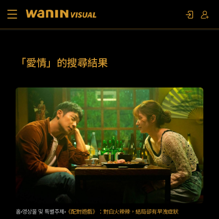
소개
「愛情」的搜尋結果
작품 목록
영상물 및 특별주제
문의하기
팬 이벤트
홈
영상물 및 특별주제
《配對遊戲》：對白火辣辣，結局卻有早洩症狀