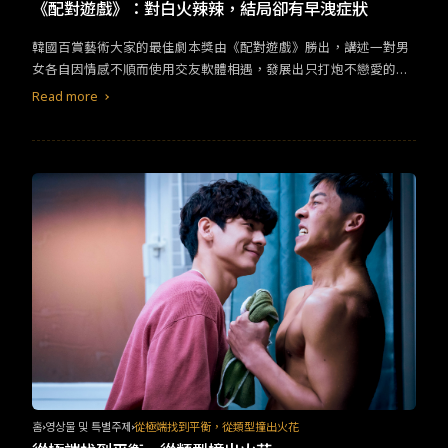
TW
EN
JP
KR
《配對遊戲》：對白火辣辣，結局卻有早洩症狀
韓國百賞藝術大家的最佳劇本獎由《配對遊戲》勝出，講述一對男
女各自因情感不順而使用交友軟體相遇，發展出只打炮不戀愛的關
係，但宇里卻將過程寫成專欄。故事從女主角子英發散了兩個主
Read more
題：１．談戀愛會讓人不幸，但純粹的性能讓她幸福２．做自己人
生的主角，而不是活成卑微的配角子英被前男友當了三年的砲友
後，對方突然告知他要結婚，子英就此玩物喪志，奉性為人生主
旨。根據劇情鋪陳，第一點在男女主角的互動上有充分的討論，兩
人性事合拍、聊天也合得來，但若是動了真情，會不會汙濁了關
係？兩人的衝突落在子英知情宇里刊出文章，本來生氣的她在最後
又不知不覺得原諒了，看得我真的好亂啊不知道女主角到底是怎
樣。整體感受就像是個前戲好、尺寸也合適的上床對象，但真正進
入狀況後一洩千里…，只想在道別後怒吼「還我交流情感的時間！
還我交付出去的真心！」第二點則是滿模糊的想踩在主線上搭順風
車，子英因前男友將她當成砲友後看淡
愛情
，她喊著要做自己的主
角，所以做起podcast訪問奶奶的人生回憶。我只看見她喊著這句
話，卻幾乎不在劇情中看到具體作為與情感呈現，只有奶奶給她的
精神喊話讓她頓悟人生這齣戲就是主角、配角、臨演輪番上陣，但
只靠這句對白講明主題，反而顯得這個主題多餘。韓國社會保守、
홈
영상물 및 특별주제
從極端找到平衡，從類型撞出火花
鍵盤酸民多，《配對遊戲》想來是對這樣的風氣提出挑戰，我想這