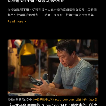
從極端找到平衡，從類型撞出火花
是它能得到百賞劇本獎的原因。提出現今男女肉體交流大於心靈的
觀點以後，然後呢？最終仍可惜的用「
愛情
最大」作結，對於都市
從極端找到平衡，從類型撞出火花台灣的喜劇電影有很長一段時間
裡孤寂的靈魂依然沒有依歸。
都臣服於豬哥亮的魅力下，諧音、屎尿屁、性等元素充斥情節與對
白，並在春節檔期大量輸出、博取眼球。近幾年，當時的台灣觀眾
Read more
老了、長大了、可選擇的平台多了，不再滿足那些低級的笑點，脫
口秀的受眾比傳統綜藝節目的觀眾還要多。年初上映的 我的婆婆怎
麼把OO搞丟了 的票房不如預期，某種程度上就是觀眾的幽默感已
經不再停留於家中的客廳就好。如果一個魔術師，只注重曇花一現
的爆點，而忽略了經營整體的娛樂性，那麼他培養出的觀眾胃口將
被養的越來越大，同時缺乏品味。《我和鬼變成家人的那件事》
（以下簡稱 鬼家人）算不算是好的魔術師呢？電影從最有爭議的標
籤作梗，恐同的直男、陰柔氣質的同志、靠外表上位的花瓶，在現
實中幾乎不可能有交集的三種類型，反而在戲劇裡彰顯最大的衝
突。因車禍冤死的毛毛，與撿到紅包的吳明翰冥婚，一人一鬼的結
合是為了破案，核心則是跨越對彼此的心結，因同性之愛而衍生的
藩籬，在父子關係、婚姻締結之下本就難解，但所有的裂縫都有
光，利用了鬼的身份之便，沒說出口的、沒親眼見得的都因遺憾而
有了滲透的可能。鬼家人的本質不脫類型劇本的公式，傳統關係設
定從男女變成直男與gay，類型上從一開始相看兩相厭的冤家（瘋
홈
영상물 및 특별주제
《一家子兒咕咕叫》(Coo-Coo 043)：鴿舍中的川流之島
狂喜劇）到最後的大團圓、大和解（通俗劇），複合式＋變型的喜
《一家子兒咕咕叫》(Coo-Coo 043)：鴿舍中的川流之