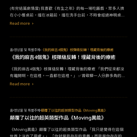
作品。可偏偏明年許多待播劇均有她的身影，其中包含與今年爆紅
快抵達。&nbsp;雖然劇中點到了許多現實問題引人共鳴，但每個領
​​​(有完結篇劇情雷)​ ​我喜歡《有生之年》的每一場吃飯戲，眾多人擠
的檀健次合作的《
愛情
有煙火》、人氣小生張晚意的《嬌藏》、備
域都淺嚐即止，並未深入探討。結果就像滿天星般，而
愛情
主線也
在小小餐桌前，擋在冰箱前，擋在洗手台前，不時會經過神明桌，
受粉絲期待的《慶餘年2》。也因此掀起一股道歉潮，粉絲向這些劇
藏在其中，並沒格外亮眼。&nbsp;而職場線也略顯一般，主管竊取
卻有一張突兀巨大的按摩椅，但說也有趣，每次一起吃飯，即便有
中自己喜愛的演員道歉，超前棄劇，等下部再加倍看回來。 楊洋也
想法邀功、陷害設計男主角一行人工作出包等情節，在影視劇中並
Read more
爭執或不快，放下碗與筷結束一回合，但還是會回來吃飯，看著對
因演技問題被評上新代油王。影視形象受到重創。未來演藝路途恐
不少見。當選擇使用這樣的橋段，就要有可能被觀眾吐槽「又來
方的臉，說一些言不由衷的話。​ ​就像爸爸高正隆(喜翔 飾演)最愛養
受劇烈影響。
了」的心理準備。&nbsp;近年的都市
愛情
劇多走甜寵劇，少有像
的鳥類，即便飛得再遠，也會回家。​
《驕陽伴我》般彼此成長，不只談戀愛，更談事業談理想談家庭的
好劇。《驕陽伴我》願意將焦點多放在不同處，使得可討論議題更
홈
영상물 및 특별주제
《我的麻吉4個鬼》核彈級反轉！埋藏背後的療癒
為多元，是個非常值得讚許的選擇；但主戲配角戲份的失衡與焦點
《我的麻吉4個鬼》核彈級反轉！埋藏背後的療癒
過多反而失焦，也成為需要擔心的風險。&nbsp;
​《我的麻吉4個鬼》核彈級反轉！埋藏背後的療癒​ ​​「我們從來都沒
有離開啊，在這裡，一直都在這裡。」​ ​​✅​​曾敬驊一人分飾多角的演
出​
Read more
홈
영상물 및 특별주제
顛覆了以往的超英類型作品《Moving異能》
顛覆了以往的超英類型作品《Moving異能》
​​《Moving異能》顛覆了以往的超英類型作品​ ​​「我只是覺得在這個
世界上沒有了用處。」​ ​​「你就是我存在的意義，而我是你存在的意