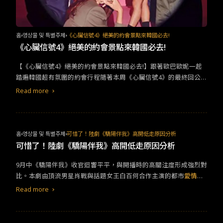
홈
영상물 및 특별주제
《心臟信號4》絕美的約會景點來韓國必去!
《心臟信號4》絕美的約會景點來韓國必去!
【《心臟信號4》絕美的約會景點來韓國必去!】跟著歐巴歐妮一起
踏遍韓國超有氛圍的約會行程隨著本周《心臟信號4》的最終回公開
成功的情侶後，大家應該最後好奇的就是劇中出現的所有約會地
Read more
點，從《心臟信號1》開始每次的情侶約會地點及餐廳都會意外成為
韓國情侶的朝聖地點，那前往韓國旅遊的大家當然不能錯過囉!&nb
sp;(出處：心臟信號4)&nbsp;首先是《心臟信號4》本次的信號小屋
就位於最近韓國最夯的”恩平韓屋村”中進行拍攝，恩平韓屋村不同
홈
영상물 및 특별주제
可惜了！陸劇《驕陽伴我》高開低走原因分析
於景福宮旁的北村，這裡是2014年新建設的韓屋村，整個韓屋村坐
可惜了！陸劇《驕陽伴我》高開低走原因分析
落於首爾市區中最高的北漢山山腳下，這裡有恩平歷史韓屋博物館
9月中《驕陽伴我》收官迴響平平，與開播時的高關注度形成強烈對
還有北漢山步道及恩平步道可以走走逛逛，在寧靜的韓屋村裡還有
比。本劇由頂流男星肖戰與話題女王白百何合作主演的都市
愛情
各式各樣韓屋咖啡廳及餐廳、美術館。 恩平韓屋村1人1杯咖啡廳1
劇。平台方十分看好此劇，愛奇藝、騰訊視頻同時上線，甚至互相
인1잔&nbsp;(出處：心臟信號4)
Read more
到彼此的宣傳微博下留言，達成史詩級兩大平台大和諧畫面。&nbs
p;《驕陽伴我》翻拍自台劇《我的男孩》，為符合中國官方標準，
進行了大幅度的改編。其中最大更動就是女主角極具爭議性的第三