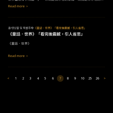
義。」​
Read more
홈
영상물 및 특별주제
《童話．世界》「看完後震撼，引人省思」
《童話．世界》「看完後震撼，引人省思」
​​《童話．世界》​
Read more
<
1
2
3
4
5
6
7
8
9
10
25
26
>