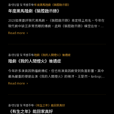
者身分，改為正宮。兩版的男主角性格差異也非常大，《驕陽伴
홈
영상물 및 특별주제
年度黑馬陸劇《裝腔啟示錄》
我》的男主角積極陽光，即使受挫也能很快速重新站起。《我的男
年度黑馬陸劇《裝腔啟示錄》
孩》的男主角則較為青澀害羞。&nbsp;也因這幾處較為大幅度的改
2023如果要評現代黑馬劇，《裝腔啟示錄》肯定榜上有名。今年在
動，兩部劇有了明顯的落差。《我的男孩》女主角在錯誤的
愛情
裡
現代劇中缺乏非常亮眼的爆劇，此時《裝腔啟示錄》橫空出世。該
掙扎成長，最後獲得收穫。但《驕陽伴我》的女主角卻是一路清醒
故事節奏輕鬆不拖沓，討論議題有趣但不說教，層層優勢疊加，使
到最後，成長曲線波動小，主線顯得平淡無奇。&nbsp;肖戰的演技
Read more
劇收官後豆瓣評分仍有8.1的高分。 《裝腔啟示錄》根據柳翠虎同名
有正常發揮，但因積極陽光、越挫越勇的設定，使得他青澀感較
連載小說改編而來，講述初級律師唐影（蔡文靜飾）與投行菁英許
淺，更像是入社會有段時日的小社畜。整體故事把姊弟戀設定拿掉
子詮相識，彼此曖昧拉扯較勁的
愛情
故事。 「裝腔」是個極具當代
也能成立，使之姊弟戀的賣點沒有好好發揮出來，只能欲蓋彌彰似
性的現象。我們在職場被甩鍋時裝沒事、在情場上對峙時裝不在
地透過主角的裝扮差異，及女主角不停稱呼男主角「小孩」加深此
홈
영상물 및 특별주제
陸劇《我的人間煙火》後遺症
乎......，裝有品味、裝可憐、什麼都能裝。好像真實的自己不會有人
一印象。&nbsp;而年初好評滿滿的《
愛情
而已》也是主打姊弟戀設
陸劇《我的人間煙火》後遺症
能接受般，人人都致力營造一個虛假但好看的人設。
定就做得較好。吳磊飾演小奶狗的出色表現令觀眾臉紅心跳，將姊
今年許多演員因熱播劇爆紅，但也有演員因劇受到負面影響。其中
弟戀中弟弟的青春活力發揮得當。&nbsp;《驕陽伴我》並不只談姊
最為嚴重的便是出演《我的人間煙火》的楊洋、王楚然。&nbsp;
弟戀，還涉及了職場、婚姻上的難處。整體而言是部有廣度有思考
《我的人間煙火》改編自玖月晞的《一座城，在等你》。劇中講述
的作品，裡面也迸發出許多令人深刻的清醒金句。&nbsp;「想死是
Read more
消防站長宋焰（楊洋飾）和急診醫生許沁（王楚然飾）分手十年再
青春期危機，怕死是老年危機，既想死又怕死就是中年危機。」一
重逢後，終於鼓起勇氣突破枷鎖，互相救贖愛戀的故事。明明應是
句話將簡冰(白百何飾)在年齡與婚姻上均進退無路的焦慮展露無疑。
正能量滿滿的雙向奔赴
愛情
劇，為何引起這麼大的反彈，令觀眾久
&nbsp;「什麼事一上來就有結果？」郝俊傑(吳幸鍵飾)在被要求放
久不能出戲，連坐演員受罪？ 王楚然的風評在劇播後直線下滑。許
棄冰球，去做點會有結果的事時，隨口而出的話也極其經典，為所
홈
영상물 및 특별주제
《有生之年》能回家真好
多觀眾非常討厭她飾演的女主角許沁，決定拒看王楚然之後的影視
有追夢的人說了句公道話。結果不會憑空問世，熱愛會幫助我們更
《有生之年》能回家真好