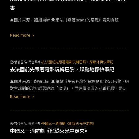
牠們過度繁殖，反而成為田間的害蟲（由《彼得兔》可見一般），
書
一點也不可愛。
▲圖片來源：翻攝自imdb網站《穿著prada的惡魔》電影劇照
Read more
홈
영상물 및 특별주제
去法國前先跟著電影玩轉巴黎，踩點地標快筆記
去法國前先跟著電影玩轉巴黎，踩點地標快筆記
▲圖片來源：翻攝自imdb網站《午夜巴黎》電影劇照 說起巴黎，絕
對會想到的形容詞莫過於「浪漫」。而這個浪漫的花都巴黎，是許
多人旅遊的夢想清單之一，也是很多電影、MV的取景地，以法國巴
Read more
黎為背景的電影中，經常帶點浪漫、懷舊的氛圍。包含大家最為熟
悉的羅浮宮、巴黎鐵塔、左岸、凱旋門、莎士比亞書店，還有經常
見到的蒙馬特山丘、比爾阿克姆橋、協和廣場等等…都是常見的地
點。而法國的美可以藉由觀賞幾部法國經典電影，跟著影片中的主
홈
영상물 및 특별주제
中國又一消防劇《他從火光中走來》
角們一起走入時尚與歷史交融的美麗花都。 ●《艾蜜莉的異想世
中國又一消防劇《他從火光中走來》
界》-雙風車咖啡館(Café des 2 Moulins)