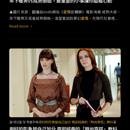
年下暖男vs成熟御姐，最重要的小事讓你甜寵心動
利信件，以恐嚇皇后就範。艾碧嘉真是安妮皇后的新寵？是的。艾
碧嘉的父親因為賭博破產而家道中落，逼得艾碧嘉淪落為宮中女
▲圖片來源：翻攝自imdb網站《
愛情
逆轉勝》電影海報 ​​成熟大叔、
傭。進宮接近皇后之後，果然成為女王新寵，因為艾碧嘉相較於莎
年下暖男又或者成熟御姊，渴望嘗試的夢幻
愛情
，在現代社會裡年
拉的強勢作風，顯得溫和優雅又可愛，很快獲得皇后青睞。此外，
齡幾乎早已不是問題，但這種浪漫戀情就算有錢也買不到！只好一
Read more
艾碧嘉也鼓勵皇后真誠面對自己的政治傾向。艾碧嘉真的對薩拉下
頭埋進電影世界裡和帥男、美女一起感受幸福的愛戀好滋味。在眾
毒嗎？並沒有。艾碧嘉並未如《真寵》所呈現，因為心生歹念而對
多
愛情
劇中，姊弟戀主題的電影、影集作品在近幾年裡特別受到歡
莎拉下毒。不過歷史的確有記載莎拉在宮中散播艾碧嘉跟女王過從
迎，年下男不再被貼上幼稚、無知的標前，取而代之的是細心、體
甚密、暗通款曲和骯髒床事。民間甚至流傳戲謔的歌謠嘲諷女王。
貼，甚至暖男的代名詞，人氣早已不輸成熟穩重的大叔戀囉！​ ​​《
愛
為此女王極為憤怒，更加不願意與莎拉和解。安妮皇后果真曾與莎
情
齡距離》​
拉和艾碧嘉同性愛戀？未知。研究安妮皇后的學者認為，機率很
低，因位安妮皇后是位正經八百的虔誠基督教徒，注重道德又有節
律。即使不夠聰明，也不至於在後宮與女人大玩蕾絲邊，讓人當作
把柄。此外，現實中安妮皇后有位先生，一位丹麥的王子。歷史上
真的有勞伯．哈利嗎？ 有。《真寵》裡膽敢公開反對莎拉的哈利
（尼可拉斯·霍特飾演）真有其人，是托利黨的國會議員，多次與控
制皇后又插手干政的惠格黨莎拉正面衝突——反對加重民間賦稅來
負擔出兵法國的沉重壓力。不過，當時的哈利並非20多歲的英雄少
年，而是40出頭的憂鬱大叔。安妮皇后真的有17隻兔子寵物？不。
十八世紀的兔子是拿來吃的。一般人看到兔子，會想到的是食物，
홈
영상물 및 특별주제
用好的形象替自己加分 兩部經典的「時尚穿搭」教科書
不是寵物，更不可能抱在懷中把玩。況且，假若兔子不拿來吃，任
用好的形象替自己加分 兩部經典的「時尚穿搭」教科