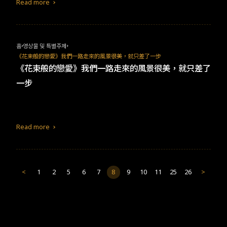
Read more
演。該劇榮獲第58屆金鐘獎多項大獎，包含戲劇節目最具潛力新人
獎、戲劇節目女主角獎、戲劇節目導演獎以及戲劇節目獎，成為本
年度最大贏家。 《村裡來了個暴走女外科》劇情描述外科醫師「小
劉」（蔡淑臻 飾）被調往南南灣村的陽光醫院，與村民們相處過程
홈
영상물 및 특별주제
的爆笑日常還有出乎意料的感情線，究竟小劉跟純情忠犬小廚師
《花束般的戀愛》我們一路走來的風景很美，就只差了一步
（朱軒洋 飾）會擦出怎樣的火花呢？ 此外，這部劇的片頭曲是一大
《花束般的戀愛》我們一路走來的風景很美，就只差了
亮點，那我懂你意思了的〈沒有人在乎你在乎的事〉，歌詞內容徹
一步
底貫徹本劇核心。
Read more
<
1
2
5
6
7
8
9
10
11
25
26
>