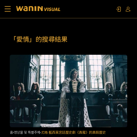
소개
「愛情」的搜尋結果
작품 목록
영상물 및 특별주제
문의하기
팬 이벤트
홈
영상물 및 특별주제
尤格·藍西莫宮廷歷史劇《真寵》的真假歷史