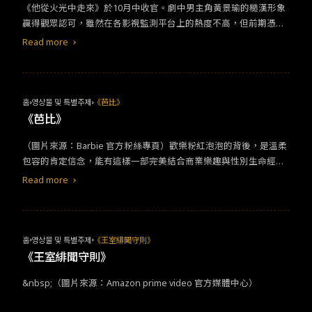
《他從火光中走來》於10月中收官。劇中男主角黃景瑜的糙漢形象
贏得觀眾認可，雖然在各影視監測平台上的熱度不高，但前期憑藉
演員演技自然，劇情發展通順等看點，在網上收穫不少好評。 7月
Read more
初一樣為消防題材的《我的人間煙火》上線，卻因劇情硬傷過多，
招致廣泛負評。而當中消防職人方面與真實情況相差甚遠，還遭到
官媒點名批評。《他從火光中走來》在這之後接替開播，也沾到一
點《我的人間煙火》劇後餘溫，兩相比較下，許多觀眾表示《他從
홈
영상물 및 특별주제
《芭比》
火光中走來》更好看。 《他從火光中走來》改編自耳東兔子的同名
《芭比》
小說。講述消防站長林陸驍（黃景瑜飾）意外被選中當消防科普向
（圖片來源：Barbie 官方粉絲專頁）歡樂粉紅泡泡的背後，是溫柔
真人秀的教官，與多年前救過的南初（張婧儀飾）重逢，從而相戀
包容的肯定信念，能有這樣一部完美結合商業樂趣與性別生命經驗
相惜的軍旅言情故事。
的電影，讓我既興奮又欣慰。 ­­­✦ 對經典玩具的真摯致敬 《芭比》精
Read more
彩重現了這個經典玩具的魅力，從滿滿的經典服裝，到等比例還原
的夢幻場景，都能一秒勾起觀眾無限的童年回憶。而致敬不只有停
留在表面，電影破題就指出自從芭比誕生，女孩們迫不及待從母職
中解脫，轉身又陷入另一種束縛裡，也就是芭比性感姣好到不切實
홈
영상물 및 특별주제
《王室緋聞守則》
際的外貌。隨著美泰兒不斷多元化芭比的形象，我們現在有豐滿芭
《王室緋聞守則》
比、醫生芭比、總統芭比了，女性又再次被芭比拯救了——還差得
&nbsp;（圖片來源：Amazon prime video 官方媒體中心）
遠呢，真實世界只是學會「藏得更好」，如此赤裸裸的轉折嘲諷，
直指活在現實的觀眾心裡，這都是真切了解過芭比的商品歷史、帶