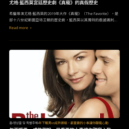
TW
EN
JP
KR
尤格·藍西莫宮廷歷史劇《真寵》的真假歷史
希臘導演尤格·藍西莫的2019年大作《真寵》（The Favorite），是
部十八世紀斯圖亞特王朝的歷史劇，藍西莫以其獨特的戲謔諷刺風
格，呈現安妮女王與其親信的權力互動。只是在英國的歷史上，是
Read more
否真有其人與其事？《真寵》是部傳記式歷史片，關於十八世紀安
妮女王時期的王室權力鬥爭，由尤格·藍西莫導演，由由艾瑪·史東、
瑞秋·懷茲、和奧莉薇雅·柯爾曼主演。女主角柯爾曼以《真寵》獲得
金球獎與BIFA最佳女主角獎與多項女主角獎。英國真的有安妮皇后
嗎？有的。在英國史上真有安妮皇后(1665-1714)，也是斯圖亞特王
朝最後一任君主。安妮皇后在後世的記載，是個不太聰明主見不清
又有點無聊的女王，她的父親就是在光榮革命被罷黜的詹姆士二
世。安妮皇后的後半輩子一直苦於痛風，最後也死於痛風。&nbsp;
安妮皇后真有十七個孩子嗎？是的。安妮皇后的懷孕生產都不順
利。她曾經受孕十七次，但不是流產就是早產，只有一個孩子順利
養到十一歲，還是不幸死亡。十七次懷孕產子是她心中的創傷，也
就是象徵在《真寵》的十七隻兔子。當然，這十七隻兔子，也是她
的真寵。真的有莎拉·邱吉爾這位女爵士嗎？有。 莎拉·邱吉爾(Sara
h Churchill)與安妮皇后從小就有交情，的確也感情相依到成人。莎
拉是惠格黨(Whig)，也是主戰派，她強勢控制安妮女王，也在遠親
홈
영상물 및 특별주제
年下暖男vs成熟御姐，最重要的小事讓你甜寵心動
艾碧嘉（艾瑪史東飾演）接近皇后時，在宮中散布流言，以公開不