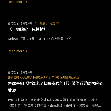
給社會的影響，也不避諱爭議之後的描繪。連過往引起爭議的幾款
Read more
娃娃，也能成為點亮氣氛用的笑點，整體可說是極少數能將 IP 價值
發揮到極限、甚至再延伸的優秀呈現。
홈
영상물 및 특별주제
《一切始於一見鍾情》
《一切始於一見鍾情》
&nbsp;（圖片來源：NETFLIX 官方媒體中心）
Read more
홈
영상물 및 특별주제
醫療喜劇《村裡來了個暴走女外科》帶你看偏鄉醫院心酸淚
醫療喜劇《村裡來了個暴走女外科》帶你看偏鄉醫院心
酸淚
台劇《村裡來了個暴走女外科》改編自劉宗瑀醫師的同名小說，
《噬罪者》導演賴孟傑執導，由蔡淑臻、朱軒洋、湯志偉、楊麗
音、風田、杜姸、蘇瀅、許乃涵、海裕芬、張再興等實力派演員主