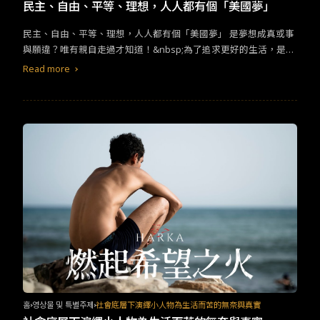
TW
EN
JP
KR
民主、自由、平等、理想，人人都有個「美國夢」
民主、自由、平等、理想，人人都有個「美國夢」 是夢想成真或事
與願違？唯有親自走過才知道！&nbsp;為了追求更好的生活，是許
多人選擇移民的初衷，推薦2部電影─《夢想之地》與《美國女孩》
Read more
分別從不同時空背景和敘事切角、以家庭關係與相處際遇為出發來
探討「美國夢」。兩支長片相通點是透過導演半自傳式的真實故事
為始，講述異國文化下的衝突與融合，值得你花些時間用心品味劇
中主角們在面對現實困難的深刻情感糾葛。&nbsp;《夢想之地》
홈
영상물 및 특별주제
社會底層下演繹小人物為生活而苦的無奈與真實