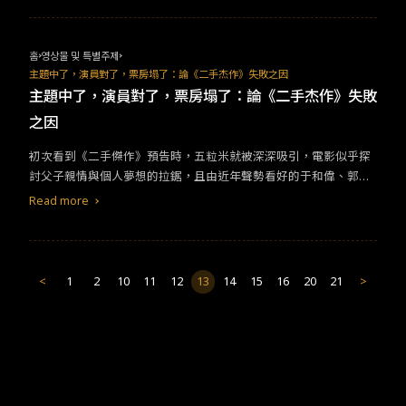
小說類型，主角踏實過活、然後獲得收穫。 現代人閱讀喜好不再只
追求刺激，取而代之的是陪伴感更強的清水文。
홈
영상물 및 특별주제
主題中了，演員對了，票房塌了：論《二手杰作》失敗之因
主題中了，演員對了，票房塌了：論《二手杰作》失敗
之因
初次看到《二手傑作》預告時，五粒米就被深深吸引，電影似乎探
討父子親情與個人夢想的拉鋸，且由近年聲勢看好的于和偉、郭麒
麟主演，以及對內娛打榜、買粉等現象全面嘲弄，以上元素甚至讓
Read more
五粒米大膽猜測，《二手傑作》將在中國破幾十億電影中榜上有
名。 然而，本片上映26天票房僅獲得1.14億，豆瓣評分甚至只有6.
6，可以說是票房、評價雙失利，究竟是什麼原因讓這部片「塌房」
了呢？跟著五粒米的分析一探究竟。 本片改編自羅賓威廉斯於2009
<
1
2
10
11
12
13
14
15
16
20
21
>
年主演的電影《冠軍老爹》。《二手傑作》講述一位陷入中年危機
的的國文老師馬寅波（于和偉 飾），為了隱藏兒子（郭麒麟 飾）因
偷拍女同學而墜樓成植物人的事實，代筆寫遺書卻意外出書走紅的
故事。