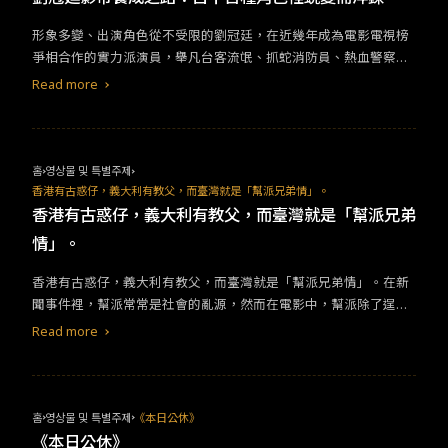
形象多變、出演角色從不受限的劉冠廷，在近幾年成為電影電視榜
爭相合作的實力派演員，舉凡台客流氓、抓蛇消防員、熱血警察、
熱血醫院志工、凶狠黑道、慢半拍的公車司機，數不完的角色與迥
Read more
異的劇情戲路將他塑造成演什麼像什麼。對喜歡觀看不同劇情風格
的影迷來說，在各式影視劇集裡都能一睹劉冠廷精湛高水準的演技
姿態！&nbsp;《瀑布》 在金馬獎獲11項提名、最終帶回4項榮耀(最
佳原著劇本、最佳原創電影音樂、最佳女主角以及最佳劇情片)，也
홈
영상물 및 특별주제
是鍾孟宏導演繼《陽光普照》後，也是第二次代表臺灣角逐奧斯卡
香港有古惑仔，義大利有教父，而臺灣就是「幫派兄弟情」。
最佳國際影片獎的作品。以2020年受新冠肺炎疫情影響下的臺灣社
香港有古惑仔，義大利有教父，而臺灣就是「幫派兄弟
會民情為故事主軸，羅品文和王靜兩人住的公寓正進行防水拉皮工
情」。
程，將家裡遮去半邊光，品文因婚姻打擊罹患思覺失調症而自主隔
離。壓抑生活成了母女關係分崩離析、衝突四起的導火線，母女倆
​​香港有古惑仔，義大利有教父，而臺灣就是「幫派兄弟情」。在新
精彩對手戲令人印象深刻。有別於《陽光普照》飾演男配角菜頭，
聞事件裡，幫派常常是社會的亂源，然而在電影中，幫派除了逞兇
劉冠廷本次是以《火神的眼淚》的消防員登場，到品文家「抓
鬥狠，還有一種浪漫卻珍貴的「義氣」存在。其實「黑幫電影」在
Read more
蛇」，而這竟是導演臨場加戲的巧思與巧合！ 《關於我和鬼變成家
電影史上有著相當具有意義的起源，18世紀工業革命後，資本主義
人的那件事》
工業國家席捲全球，社會貧富差距擴大，社會中的黑幫鬥爭常常是
不見天日的地下統治者，因此許多相關主題的電影隨之而生，或許
人們早就默許這種「非法正義」的存在，看著似曾相似的劇情，更
홈
영상물 및 특별주제
《本日公休》
容易產生共鳴，這次就來介紹極具在地特色的「兄弟電影」。​&nbs
《本日公休》