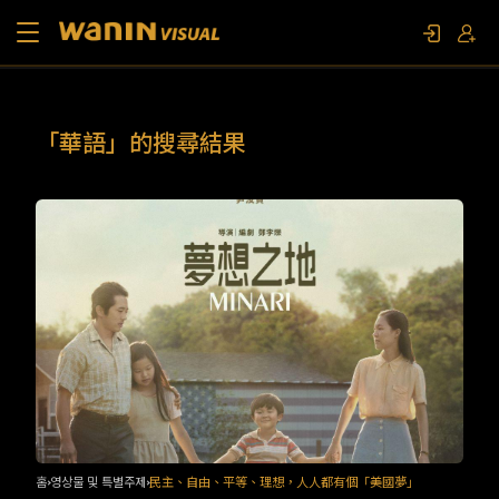
소개
「華語」的搜尋結果
작품 목록
영상물 및 특별주제
문의하기
팬 이벤트
홈
영상물 및 특별주제
民主、自由、平等、理想，人人都有個「美國夢」