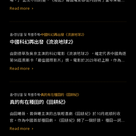
場。」 此次不同的是，《疫起》藉由電影卻從內透視了當年未被外
情設定當金絲雀女主角遇上小混混男主角，年少的叛逆在唯美的偶
人所看見的所有醫護人員之堅韌意志、與堅守本份滿懷赤誠的徘徊
像劇包裝下，宛如一雙璀璨奪目的水晶鞋，理所當然的追逐與佔
Read more
在生與死的邊緣。即便衝突之間過程偶爾道德拉扯、人性必然會有
有，但江湖幫派的背景與層出不窮的鬥毆，讓相戀不再只是兩人間
的掙扎，但以兩位男主：醫生、護士的信念的不同來作為對比，終
的單純，歷經了重複的破碎與心痛，大勢已去，分崩離析的結局只
究在導演的選擇下，讓善戰勝了私我，成功將兩人轉為襯托，益增
徒增嘆息。​&nbsp;
本片光彩。 在《疫起》裡每個角色皆能投射進大家或多或少都曾親
홈
영상물 및 특별주제
中國科幻再出發《流浪地球2》
歷的那段，導演通過戴上口罩難以喘息的聲效，讓人彷彿深入惡靈
中國科幻再出發《流浪地球2》
古堡保護傘公司那樣逼真恐懼。陣陣寒意注入脊髓當中，將所有感
由劉德華及吳京主演的科幻電影《流浪地球2》，確定代表中國角逐
官催逼到極限後，並由角色曲線的最後昇華激發出全部情感力量，
第96屆奧斯卡「最佳國際影片」獎。電影於2023年初上映，作為中
讓無數人淚流滿面。
國科幻巨作續集，《流浪地球2》扛住壓力獲得眾多好評，開出總票
Read more
房突破40億人民幣的好成績。海外更是將其媲美漫威宇宙之作，被
視為中國科幻再出發的新里程碑。 《流浪地球2》依舊是根據曾獲
銀河獎、星雲獎等科幻知名獎項的劉慈欣同名小說改編，為第一集
的前傳。主要講述人類為應對太陽急速老化膨脹，決定將地球遷移
홈
영상물 및 특별주제
真的有在種田的《田耕紀》
至半人馬座α的計劃。江湖人稱科幻版愚公移山。 作為很少在看科
真的有在種田的《田耕紀》
幻電影的偏科生本生，《流浪地球2》對我而言，科幻信息占比過
由田曦薇、曾舜曦主演的古裝輕喜劇《田耕紀》於10月底順利收
多。其次相較第一部能跟著單一主線走，續集略顯貪心。涵蓋三條
官。作為中國首部種田劇，《田耕紀》開了一個好頭。 種田一詞最
主線，每條主線為了講完整，導致片長近三小時，略有被挑戰耐心
早出現在策略遊戲中，玩家開局首重是像種田一樣，踏實播種，等
的感覺。
Read more
待漫長的成長期，然後有所收穫。種田文是在此基礎上衍生出現的