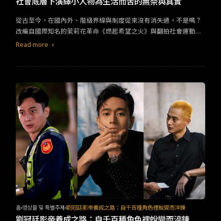
社會底層下演繹小人物為生活而苦的無奈與真實
從古至今，在國內外、階級界線與制度從來沒有消失過，不是嗎？
改編自國際知名的茉莉花革命《燃起希望之火》與翻拍社會運動與
各階層故事的國片《大佛普拉斯》將小人物悲歌的樣貌刻劃地入木
Read more
三分，現實的浪潮總將我們高高捲起，又重重摔下低谷，而我們用
盡洪荒之力卻只是在汪洋中載浮載沉的浮游。&nbsp;《燃起希望之
火》
홈
영상물 및 특별주제
劉冠廷影帝養成之路：自千百種角色裡蛻變而淬鍊
劉冠廷影帝養成之路：自千百種角色裡蛻變而淬鍊