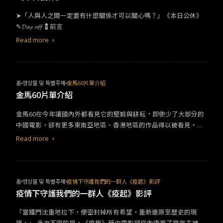
p;​​《艋舺》​ ​​「那些年，我們誤入的黑道叢林。」艋舺是台北最早開
​​➤​「人與人之間一定要有什麼關係才可以關心嗎？」《本日公休》 ​​
發的地區之一，也是孕育臺灣文化的重要搖籃。本片以角頭少年們
✎​𝓓𝓪𝔂 𝓸𝓯𝓯 💈前言
的中學時期展開序幕，明亮熱情的友誼與義氣洋溢的青春張揚，如
果停留在那些年，多美好；而現實卻是在鬥爭與利益中，兄弟情早
Read more
已染上或黑或紅的斑駁與污濁，如同瞬間切換以黑色為主調的畫
面，慘綠少年們已是涉足江湖的幫派分子，義氣也成為虛無的口
號，渾然失去了真實的立意，也讓艋舺這片土地蒙上陰影，上帝視
角的觀眾清楚認知：「沒有人是真正的贏家」。​&nbsp;​​《角頭》​ ​​影
홈
영상물 및 특별주제
金馬60片單介紹
片講述兩大黑幫勢力為了各自的理念、企圖維護自家利益，而對立
金馬60片單介紹
相鬥的故事，主要場景的「正義市場」原本充滿了人情味、養活無
金馬60在今年讓國內外都看見它的堅毅與耕耘，即使少了大部分的
數家庭，卻因一樁破裂的兄弟情誼，成為了角頭間利益糾葛的導火
中國電影，卻有更多東南亞地區、香港地區的作品得以被看見。回
線，敏感時刻人人自危，道盡黑白之間的算計、雜魚們穿梭其中的
歸藝術本質，我們得以培養寬容的胸懷去欣賞不同國家，用屬於自
取巧心態，以及人性私欲的心機城府。《角頭》系列電影以拳拳到
Read more
己的脈絡、聲音、視角去陳述屬於他們的歷史、現在與未來。
肉的寫實情節擁有大批粉絲，聚集台灣資深老牌藝人、中生代實力
派演員與新生代流量偶像共同飆戲，拍攝現場經常需要集結百名兄
弟演員在大稻埕，劍拔弩張的氣氛溢於言表。​&nbsp;​​《鬥魚》​​​2004
年的電視劇《鬥魚》被譽為「台灣版古惑仔」，改編自洛心的​​網路
홈
영상물 및 특별주제
疫情下守護我們的一群人《疫起》影評
小說​​《小雛菊》，開播立即掀起狂熱的社會輿論，新演員們與主題
疫情下守護我們的一群人《疫起》影評
曲一炮而紅，更是七、八年級生心中的經典偶像劇；電影版則在14
「當鐵門沈重地拉下，便密封掉所有希望，重新還原至歷史的現
年後於2018年翻拍上映，企圖喚起記憶中義無反顧的年少輕狂。劇