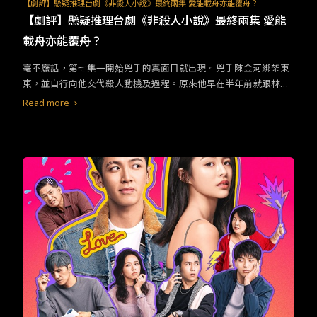
TW
EN
JP
KR
【劇評】懸疑推理台劇《非殺人小說》最終兩集 愛能載舟亦能覆舟？
【劇評】懸疑推理台劇《非殺人小說》最終兩集 愛能
載舟亦能覆舟？
毫不廢話，第七集一開始兇手的真面目就出現。兇手陳金河綁架東
東，並自行向他交代殺人動機及過程。原來他早在半年前就跟林夢
偷情，深怕被妻子桂芳發現的他，決定甩掉她。誰知道，她竟然找
Read more
上門來！陳金河備感威脅，而決定謀殺林夢。他在她的排卵針裡下
毒，並嫁禍給在場的衰鬼東東！知情的東東，眼看就要被吊死，郭
哥卻在此時發現事有蹊蹺。他與小路兩人一同趕往現場拯救他。陳
金河則因東東的證詞，而被以兇手逮捕，結果到了警局他卻又不認
罪。此外，現場也未找到關鍵證物鑰匙，而兇器毒針上的指紋甚至
不是陳家人的！正讓人摸不著頭緒時，東東突然向小路自白，其實
一切都是他所犯下的罪行！兇手真的是東東嗎？他所敘述的一切都
如此合情合理，但，如果這麼單純的話，這齣改編就淪為平庸的外
遇殺人案。這兩集的重點是要揪出兇手，但也不是。焦點更放在東
東與以路、金河與桂芳、桂芳與林夢的關係上。在陳金河的自白
中，他所說的幾乎都是正確的，唯一有誤差的就是主角不是他，而
是桂芳。桂芳才是外遇林夢的人。 與林夢久別重逢，桂芳的心起了
漣漪，甚至想要拋下家人。也正是因為這樣的念頭，才讓一切走向