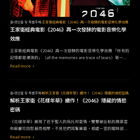
홈
영상물 및 특별주제
王家衛經典電影《2046》再一次發酵的電影音樂化學效應
王家衛經典電影《2046》再一次發酵的電影音樂化學
效應
王家衛經典電影《2046》再一次發酵的電影音樂化學效應 「所有的
記憶都是潮濕的」（all the memories are trace of tears）第一次
看2046這部電影時，螢幕上帶著絕美與些許憂傷感的文字，和富有
Read more
情緒渲染電影音樂瞬間映入我的腦袋，在觀影的同時也感受到濃厚
的文藝氣息。直到20年過去了，筆者依然記得這一部電影帶來極具
影響力的文字與視聽感受，這就是導演王家衛獨特的電影魔力，將
電影的文字意象、視覺色調以及音樂氛圍塑造成富有生命哲思的藝
홈
영상물 및 특별주제
解析王家衛《花樣年華》續作！《2046》隱藏的情慾密碼
術品。而這部曾角逐坎城影展金棕櫚獎、獲金馬獎8項大獎提名、榮
解析王家衛《花樣年華》續作！《2046》隱藏的情慾
獲香港金像獎6項大獎的經典的電影，今年1月19號已在台灣4K修復
密碼
上映。這部描寫60年代香港的經典電影，之所以蔚為經典，是因為
電影本身建構的獨特世界觀與特有的頹廢美學，已經深深影響許多
《花樣年華》展現了近乎聖人的烏托邦愛情，雙雙被出軌的周慕雲
世代的影迷與現今的電影。今天，筆者就來帶著大家回味一下《20
和蘇麗珍因慰藉而相聚，不見他們耳鬢廝磨，相處一室的曖昧卻比
46》裡面幾首經典的電影音樂，以及他是如何運用音樂來創造電影
肉體上的偷情更叫人難耐。他們倆的未竟之事，反而在《2046》中
Read more