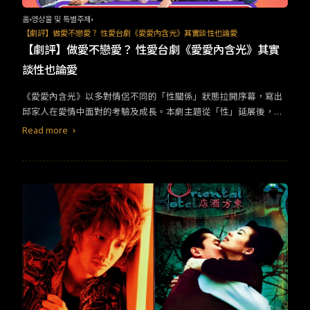
悲劇。林夢是個慾望，演員夢也是個慾望。慾望光鮮亮麗，讓我們
不知不覺飛蛾撲火，想要丟棄平凡無奇的日常奔向它。也因此，劇
홈
영상물 및 특별주제
中人丟失了許多珍貴的事物。直到最後，我才領悟導演所說「一切
【劇評】做愛不戀愛？ 性愛台劇《愛愛內含光》其實談性也論愛
關乎於愛」是什麼意思，人為愛勢必得做出取捨；然而，取誰捨
【劇評】做愛不戀愛？ 性愛台劇《愛愛內含光》其實
誰，自私或無私都是「愛」的表現。 出於愛，東東掩蓋真相、阿勝
談性也論愛
恐嚇勒索、金河代人頂罪、桂芳意圖殺人、小潔設法挽救，而林夢
選擇死亡。到頭來，沒有人真的想置誰於死地，卻造成諸多人死
《愛愛內含光》以多對情侶不同的「性關係」狀態拉開序幕，寫出
亡。「愛慾」與「死亡」或許本來就是難以拆分的雙生火焰。
邱家人在愛情中面對的考驗及成長。本劇主題從「性」延展後，深
入講述的議題包含「性愛分離」、「性冷感」、「無性生活」、
Read more
「有性無愛」；然而，在故事中不只談性也論愛。 邱曖 VS 平克 邱
曖與平克這對歡喜冤家，一開始就約法三章只「做愛」不「戀
愛」。兩人經營性愛分離的關係，乃因兩人都有著與「性」相關的
童年創傷。兒時，平克目睹母親與有婦之夫發生性行為，而邱曖則
親眼抓包父親上酒店。兩人因而不再對任何關係認真。不過，雖然
他們對待彼此的方式看似漫不經心，其實兩人卻最關心對方。或許
就是因為太過於相似，兩人經常因此刺傷對方。