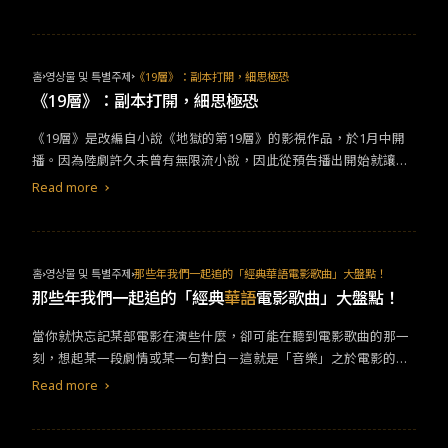
中的美學。 1. 2046 Main Theme （With Percussion） by Shigeru
全釋放了出來，一場場男歡女愛，才是更靠近人性的真實寫照。 周
Umebayashi
慕雲遲遲沒有解開的結：為什麼蘇麗珍不和他一起離開？ 解不開
的，就用筆墨書寫。1966年，從新加坡返回香港的周慕雲因緣際會
到了一間酒店，看見曾歡快過的舞女露露所住的房號「2046」，勾
홈
영상물 및 특별주제
《19層》：副本打開，細思極恐
起他曾與蘇麗珍曾經關在同樣是2046號的房間寫武俠小說的回憶。
《19層》：副本打開，細思極恐
舊情與好奇驅使下，他住進2047房，窺視每一個住進、搬離2046房
《19層》是改編自小說《地獄的第19層》的影視作品，於1月中開
的女人，以此寫進小說《2047》中，藉由小說與她們，他試圖拼湊
播。因為陸劇許久未曾有無限流小說，因此從預告播出開始就讓網
出蘇麗珍不願跟他走的原因。
友期待不已。 故事講述大一新生春雨(孫千 飾)以及室友們清幽(戴蕥
Read more
琪 飾)、南小琴(王若珊 飾)，以及同校學長高玄(魏哲鳴 飾)等，因為
VR頭盔的一次體驗，不小心被迫在每晚睡覺期間，進入一個謎樣遊
戲的故事，這個遊戲不僅栩栩如生，更不可中途退出，因為他們發
現了一個不可告人的祕密：遊戲中如果挑戰失敗，也會影響現實生
홈
영상물 및 특별주제
那些年我們一起追的「經典華語電影歌曲」大盤點！
活，甚至是在回歸現實生活時死亡或者昏迷。為了解決這個謎題，
那些年我們一起追的「經典
華語
電影歌曲」大盤點！
他們決定繼續玩這個遊戲，以便追查事件的真相。 劇情設計方面，
當你就快忘記某部電影在演些什麼，卻可能在聽到電影歌曲的那一
故事發展就像是俄羅斯娃娃，無限循環、一個接著一個，破關並不
刻，想起某一段劇情或某一句對白－這就是「音樂」之於電影的重
代表挑戰成功，而是繼續到下一關的遊戲，無限循環，這就是「無
要性：能夠留在我們心中的電影歌曲，也能幫助電影在下檔多年
限流」故事最常有的手法。而在《19層》中，最具看點的不僅只有
Read more
後，依舊被觀眾無窮回味。那些
華語
電影的經典電影歌曲，你還記
遊戲關卡，更多的是觀眾可以跟著主角團的視角一一地去破解謎
得幾首呢？ 1. 周杰倫〈不能說的·秘密〉《不能說的·秘密》
團。