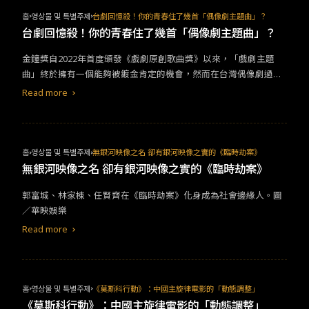
홈
영상물 및 특별주제
台劇回憶殺！你的青春住了幾首「偶像劇主題曲」？
台劇回憶殺！你的青春住了幾首「偶像劇主題曲」？
金鐘獎自2022年首度頒發《戲劇原創歌曲獎》以來，「戲劇主題
曲」終於擁有一個能夠被鍍金肯定的機會，然而在台灣偶像劇過去
輝煌的20年間，早已誕生無數傳唱神曲，因為有這些回憶殺的陪
Read more
伴，才讓那些經典的台劇能夠永遠留存在我們心中。一起來盤點你
的青春裡，是不是也住了這些歌吧！ 1. 5566〈我難過〉《MVP情
人》片尾曲
홈
영상물 및 특별주제
無銀河映像之名 卻有銀河映像之實的《臨時劫案》
無銀河映像之名 卻有銀河映像之實的《臨時劫案》
郭富城、林家棟、任賢齊在《臨時劫案》化身成為社會邊緣人。圖
／華映娛樂
Read more
홈
영상물 및 특별주제
《莫斯科行動》：中國主旋律電影的「動態調整」
《莫斯科行動》：中國主旋律電影的「動態調整」