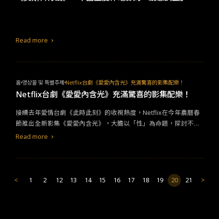
Read more
홈
영상물 및 특별주제
Netflix台劇《愛愛內含光》充滿驚喜的影集配樂！
Netflix台劇《愛愛內含光》充滿驚喜的影集配樂！
接續去年愛情台劇《此時此刻》的收視熱度，Netflix在今年農曆春
節推出全新影集《愛愛內含光》，大膽以「性」為命題，探討不同
年齡層、不同性向的男男女女可能遭遇的生命課題，甫上線立刻衝
Read more
上台灣排行榜第一名，也順勢帶起劇中多首歌曲的討論度。 有別於
《此時此刻》找
華語
天后蔡依林為戲獻聲的合作模式，《愛愛內含
光》在配樂上大膽啟用新聲音，安排華研國際音樂的新人「JUD陳
泳希」演唱〈相濡以沫〉、〈知更〉等主題曲，為她年後發行的首
<
1
2
12
13
14
15
16
17
18
19
20
21
>
張迷你專輯預熱鋪路。這位畢業於台南藝術大學，自小主修古典鋼
琴，染著一頭金髮金眉的怪奇女聲，早已是華研培訓多年的祕密武
器，不僅一手包辦演唱、創作、編曲、混音、製作等十項全能，迷