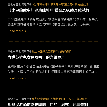
홈
영상물 및 특별주제
《小畢的故事》導演陳坤厚 獲金馬60終身成就獎
《小畢的故事》導演陳坤厚 獲金馬60終身成就獎
​​第60屆金馬獎「終身成就獎」頒發給台灣新電影代表人物、金馬獎
最佳導演與攝影雙料得主陳坤厚（取自 金馬影展執行委員會）​
Read more
홈
영상물 및 특별주제
亂世英雄兒女民國初年的光輝歲月
亂世英雄兒女民國初年的光輝歲月
▲圖片來源：翻攝自imdb網站《讓子彈飛》電影海報 所謂「亂世出
英雄」，清末民初的時代劇往往是吸睛度極高的電影因此成了許多
電影喜愛的素材之一，這時期在中國歷史上的定位除了是改朝換代
Read more
的重要關鍵，還因為強迫「開港」的結果，使新思想、「民族自
決」的觀點被激發，「革命」與「反抗」成為這個時代最美的浪慢
主義，如果你以為歷史劇就是沈悶和嚴肅，那你一定是還沒有看過
以下兩部，以清末民初為背景的電影，保證讓你欲罷不能。 《讓子
홈
영상물 및 특별주제
​​​那些沒看過電影也朗朗上口的「周式」經典臺詞​
彈飛》電影講述一群以張麻子（姜文 飾）為首的山賊團伙，在鵝城
​​​那些沒看過電影也朗朗上口的「周式」經典臺詞​