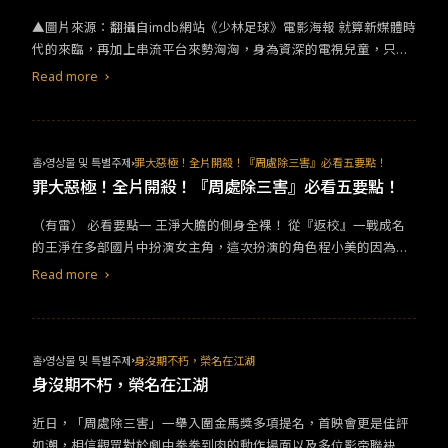
郊外，劫持了準備要赴任縣長的馬邦德（葛優 飾），害怕被劫匪撕
▲圖片來源：翻攝自imdb網站《少林足球》電影海報 ​​就算新媒體時
票的馬邦德，謊稱自己是湯師爺，並說服張麻子以馬縣長的名義到
代的來臨，再加上串流平台來勢洶洶，身為資深的電視兒童，只要
鵝城去當官，好賺取更多的財富，沒想到鵝城實被惡霸財主黃四郎
家中還有第四台的人，過年過節絕對少不了經典港片的陪伴！最廣
（周潤發 飾）控制著，不僅窮苦百姓們對黃四郎敢怒不敢言，連縣
Read more
為人知的絕對有梁朝偉、劉德華，還有人稱「星爺」的周星馳，無
長也必須對這位老奸巨猾的地主時時提防，張麻子發現如果要鬥贏
論重播幾次都還是會忍不住放下遙控器，把整部電影看完。然後，
黃四郎，只有自己藝高人膽大還不夠，人民才是強大的武器。
看見經典台詞的橋段時，是不是總在星爺還沒開口時，便不自覺的
一字不漏唸完呢？​ ​​《少林足球》​
홈
영상물 및 특별주제
罪大惡極！全片開殺！『周處除三害』必看五要點！
罪大惡極！全片開殺！『周處除三害』必看五要點！
（有雷） 必看要點一 王淨大膽的側身全裸！ 從『返校』一戰成名
的王淨在多部國片中扮演女主角，這次扮演的角色程小美的因為家
庭關係，被迫成為通緝要犯之一的香港仔的禁臠，除了有洗澡到一
Read more
半被拉開簾幕的裸戲，還有大量的美背露出，她水汪汪的大眼更是
令人充滿憐惜，王淨的角色台詞不多，卻都很精要，尤其最後一場
剃頭戲，僅一句台詞就讓整個畫面揪心無比。
홈
영상물 및 특별주제
身沒期不朽，榮名在江湖
身沒期不朽，榮名在江湖
近日，「周處除三害」一舉入圍金馬獎多項提名，首映會更是佳評
如潮，相信觀眾對於劇中拳拳到肉的動作場面以及多位影帝聯袂飆