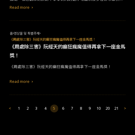
戲的爽快，都有深刻的印象，這絕對是今年最兇的暴力美學電影。
Read more
然而，離開精彩的聲光後，想談一談故事中埋藏的隱喻，以及這個
作品到底想說什麼，這也許可以解釋，走出電影院時，你心中澎拜
的情感，所為何來？《周處除三害》並不僅僅只是一部警匪動作片
而已。筆記小說與當代寓言世說新語記載，宜興有三害，猛虎、蛟
홈
영상물 및 특별주제
龍與周處，電影將其對應為三個通緝犯(香港仔、尊者、主角陳桂
《周處除三害》阮經天的癲狂瘋魔值得再拿下一座金馬獎！
林)，且如本片英文名稱，豬、蛇、鴿，象徵佛法中的三毒貪、嗔、
《周處除三害》阮經天的癲狂瘋魔值得再拿下一座金馬
癡，相互連結後，便會發現此指涉三個通緝犯各有其罪惡嗔恚無忍-
獎！
蛇影帝袁富華飾演的香港仔，手段狠戾，窮凶極惡，臂上黑蛇紋
身，令人聞風喪膽，末了卻死於主角手中，至死仍不知為何遭受主
《周處除三害》阮經天的癲狂瘋魔值得再拿下一座金馬獎！
角追殺，如同曾經無故喪命於他手下的亡魂，那些敢怒不敢言的時
候，說不出理由的時候，都是屈服於不講理的暴力的時候，周處經
Read more
過「懸自橋上投下蛟背，而刺蛟數創，流血滿溪」的惡鬥，以暴制
暴。人若不知足，貪欲浩無窮-鴿子影帝陳以文飾演的尊者，詭計多
端、巧舌生花，催眠一眾信徒上貢全部身家並聽從指揮，甚至主角
也從原本信奉的關聖帝君轉而崇拜尊者，期待成為一個新造的人。
<
1
2
3
4
5
6
7
8
9
10
20
21
>
照理說，主角的末路狂殺之旅，也許應該終止於此，這是開篇以來
主角笑得最幸福平靜的時刻，然而癡愚的樂，並非真樂，最終主角
還是戳破騙局，殲滅邪教巢穴。且患志不立，何憂名不彰-豬主角在
短時間內歷經子欲養而親不待，以及得知自己癌症末期，令其反思