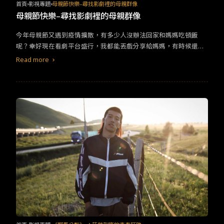
嘔，也將自身的不順遂發洩在父親身上。父女關係坐如針氈，卻在
首頁
影視專題
母親節快樂–尋找影劇裡的母親群像
查理一次次的呼喊與嘗試中，感受到那些鴻溝都被一瓢又一瓢的柔
母親節快樂–尋找影劇裡的母親群像
情所填補。即使再難堪，也還是想挖開彼此最深處，去看看那裡是
否有自己的位置。所謂的家人，最矛盾之處莫過於此吧！3.人生大
今年母親節又遇到疫情擴散，有多少人沒辦法回家和媽媽吃頓飯
事老爸關鍵字：＃刀子嘴豆腐心 ＃面惡心善 ＃小爸爸 #父女繼承父
呢？幸好現在看劇平台盛行，我都能丟戲分享給媽媽，有時候還會
親殯葬事業的莫三妹，因跋扈且不通情理慘遭眾人唾棄，在一次葬
加一句「媽這跟你很像欸，你趕快追」來偷偷褒貶她並增加聊天話
Read more
禮後被死者的孫女小文纏上，沒有血緣關係、被拋棄的兩個人，在
題🤣&nbsp;小廚團隊找出八種影劇中性格迥異的母親，一起來和媽
朝夕相處下牽起了珍貴的家人情誼。三妹總被老父親打罵嫌棄，連
媽找找這些女性角色有沒有她可愛的身影吧！&nbsp;（一）千錯萬
前女友也都看不起他。被迫照顧小文，反而使三妹的心有一處得以
錯，我的孩子不會錯對標人物：《媽的多重宇宙》秀蓮&nbsp;《媽
降落，有一絲溫柔能夠駐紮。身為人父應該要具備什麼條件？是責
的多重宇宙》秀蓮&nbsp;秀蓮是一家之主，希望能萬事如意但萬事
任感、忍受力，還是犧牲？看完人生大事，便會更明白原來爸爸這
都挺愛和她唱反調，其中尤以女兒喬伊和她衝突最多。秀蓮心裡很
個位置，要學會放手的遠比獲得的還要更多。4.教父 爸爸老爸關鍵
想和喬伊多親近，說出來的話卻都是帶刺，甚至認為女兒愛女生都
字： ＃威權 ＃黑社會 ＃硬派 #父子&nbsp;「我會給他一個他無法
是被別人帶壞的。秀蓮傳達傳統的女性只為家庭付出而忽略自己的
拒絕的條件。」這句教父經典名言，看似給予空間，實則讓人備感
形貌，從自我覺醒到對立的母女關係都有完整的梳理與和解，看完
壓力，許多活在傳統觀念的父親，也像教父一樣，自認他所奉行的
這部電影，真的很想對媽媽說：「我們有各自的人生，但我會盡力
規矩就是秩序，他的子女有的跟隨、有的遠離。教父將黑幫大家族
和你去找尋彼此的平衡。」&nbsp;話說，媽媽一看到吃髒東西或肛
的利益置于家庭之上，為大家族的存活，可以傷害社會的制度、公
塞的橋段會不會直接昏厥😂&nbsp;（二）要我開明？我還能更開
理、法律、道德，甚至犧牲傷害至親也在所不惜。這部電影貴為影
放！對標人物：《性愛自修室》Jean Milnurn&nbsp;&nbsp;《性愛
史經典，但這樣的嚴父出現在家中，你能接受嗎？5.陽光普照老爸
自修室》Jean Milnurn高中時我們有位好友的媽媽，每次家長會、
關鍵字：#一言不合就動手 ＃最熟悉的陌生人 ＃嘴硬 ＃寡言 #父子
園遊會都是金光閃閃的登場。從皮膚保養到踩著高跟鞋的細緻腳
阿文一直對外聲稱他只有一個兒子，就是那個會唸書的、善解人意
踝，都讓人想說：「她是你姐吧？」只是面對如此奪目的母親，那