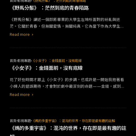
首頁
影視專題
《野馬分鬃》 ：茫然到底的青春陌路
的大兒子，他卻不願承認年紀輕輕就進監獄的阿和，也同為他的孩
位好友也有不少尋常小孩沒有的困擾就是了….（例如她媽媽出門要
《野馬分鬃》 ：茫然到底的青春陌路
子。陽光普照抓住台灣家庭的節奏，帶著否定、疏離的語調，無奈
挑2-3小時的穿搭）Jean Milburn是一個很新時代的女性，她離過
又放不下為對方擔憂的心思。這樣的進退兩難，使阿文更加不確定
婚、和不同男性維持開放關係、願意表達慾望，但她同時也是個母
《野馬分鬃》講述一個即將畢業的大學生左坤所面對的紛亂與迷
要如何與孩子相處，多說多做似乎都是錯，最終在他們的生命中，
親，一個會關心兒子能否順利破處的母親。很好奇大家是如何開口
茫。它關於青春，但無關愛情，無關純真，它為當下作為大學生的
劃下一道難以忘懷的痕。6.無價之保 頭石老爸關鍵字：＃父女 ＃硬
與媽媽聊起關於性的話題呢？還是媽媽比你還更放得開？如果你的
我們提供了一個可借鑒經驗範本，以失語的姿態講述失語的年華。
Read more
漢 #鬥嘴高利貸業者的頭石在一次收錢未成後，竟收到一個孩子作
媽媽和Jean Milburn有得比的話，歡迎留言分享😍（三）我的事業
&nbsp;&nbsp;一、「野馬分鬃」片名何意野馬分鬃原意是指稱太
為還錢的擔保品？！粗魯、脾氣大，嗓門更大的他，乾脆把孩子命
好，家庭自然好對標人物：《2521》申在京《2521》申在京 以往看
極拳的動作名稱，因其運動狀態與奔馳野馬的鬃毛左右分披相似而
名為「擔保」，時時刻刻提醒她也提醒自己，這不過是一段暫時的
過的韓劇裡，媽媽的戲份通常以家庭主婦出場，很少見到像2521裡
得名。電影裡唯一帶到此事的，是主角因無照駕駛被抓到監獄時，
關係，但怎麼懷中這個小娃兒眼淚撲撲掉，他的心就揪了呢？韓國
羅希度的媽媽申在京這麼極致的母親強人。丈夫早逝，她一人撐起
看見底下其他犯人正在使太極，最後這幫人的隊伍擺出「感恩」二
首頁
影視專題
《小女子》：金錢面前，沒有底線
電影最會逼人哭，繼《七號房的禮物》後，《無價之保》再度讓我
家庭，在電視台當個呼風喚雨的主播，但女兒不能原諒她因為工作
字。電影細膩的捕捉各種身分與舉止的矛盾，尤其是左坤的徬徨與
《小女子》：金錢面前，沒有底線
心甘情願把淚水交付出來，看著一個外表歹逗陣的硬漢，粗手粗腳
錯過爸爸的喪禮與她的童年。終於在第11集我們才看到申在京不能
失落，他偶爾充滿優越感，又在現實中不斷遭遇撞擊。野馬飛揚的
的逗弄小女孩，讓人想起小時候與爸爸的時光，難怪人家都說女兒
被家事、丈夫離開傷痛擊垮的理由。你的媽媽有沒有為了家人犧牲
花了好些時間才跟上《小女子》的步調，也或許是一開始我抱著看
鬃毛，在他身上卻是雜亂披散著。&nbsp;二、越野車，執著失落的
是爸爸上輩子的情人啊～尤其擔保骨碌碌的大眼睛，誰敢對她說一
過什麼呢？和媽媽看完這集後來個促膝長談，應該也是個不錯的母
小婦人的錯誤期待，才會對於劇中最深刻的命題——金錢，感到錯
夢電影有許多形式化的表現，將符號語言運用到極致，唱片、香
個「不」啦！六部電影中，有找到最像你家爸爸的影子嗎？無論有
親節禮物喔！（四）我會陪你哭，更會把你罵哭對標人物：《淑女
愕難耐吃不消。大概是看到第五、六集才真的調整心態。然而，為
水、小號，這些微小卻又至關重要的物品貫穿整部片。我認為當中
Read more
沒有，希望大家都能從中回想起與爸爸的回憶，或是未來的相處之
鳥》Marion McPherson《淑女鳥》Marion McPherson
了成就或說明錢之於每個角色的重量，我總覺得整體的技法太過繁
最能指涉整部作品意圖的，是左坤在開場沒幾分鐘胡亂買的一台二
道。那些在你眼中平凡而不起眼的小事，可能就是爸爸最柔軟的那
雜，以至於到後來已經彈性疲乏。先從人物談起，吳家三姐妹的人
手越野車。左坤深信這台越野車能帶他去內蒙，於是他遊說女友與
一塊呢！
設雖然稱不上討喜，卻是刻畫的極好。12集全都不偏不倚地施展她
他浪跡天涯、與好友童童開著造型突兀的車鑽過大街小巷。車子又
們各自的善與惡，由於她們不停的被壓迫、被逼著選擇，在每一次
臭又亂，時不時還會冒煙罷工，沒有駕照的左坤駕著它，宛如兩棵
首頁
影視專題
《媽的多重宇宙》：混沌的世界，存在即是最有趣的註解
的行動下便會看得更清楚她們的本質：大姐吳仁珠善良，但她的善
原子彈隨時會爆炸。車如車主，是叛逆的，也遭遇重重困難。但別
《媽的多重宇宙》：混沌的世界，存在即是最有趣的註
良介在什麼程度？為調查好友的死至死不休、在乎妹妹們的安危到
人越是瞧不起，他越要證明這台車可以。他其實也不確定自己堅持