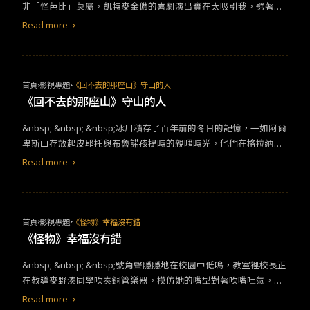
沒讓觀眾看見或預想到的陰謀、心機、動作中發射一次次的煙霧
論，一邊是又酷又灑脫的理想追求，但行動力的缺失讓他在務實的
非「怪芭比」莫屬，凱特麥金儂的喜劇演出實在太吸引我，劈著腿
納森，作為他的劊子手。雷普利與黑幫老大提供喬納森優渥的報
對她失望透頂離開現場，她都要追上去衝一句：「你少吃點，又胖
彈。但是，埋的煙霧彈越多，往前推敲《小女子》就越得計較細節
現實中如同一個未長大的小孩。在艱難的現實裡主動爭取，但在理
在自製的大宅高處接見女主角芭比，她能輕易看透典型芭比遭逢的
酬，並提出替他安排治療，條件是喬納森執行一場暗殺任務。在海
了。」秀蓮的愛跟不認同她的父親如出一徹：你不好、你不行、你
Read more
的鋪排。沒有伏筆也缺乏邏輯的爆點，對我而言就只服務了嗜血與
想主義者面前又顯得俗氣。因此，關於青春的探討也許是關於人生
存在危機，不論是她的身體焦慮（大腿橘皮）、更甚至她的死亡恐
史密斯的版本，雷普利作為主角應當有許多戲份，但導演溫德斯的
要聽我的才是對的。所以秀蓮在發現喬伊就是豬八在這一世的化身
狗血，更可惜的是留了太多東西給大魔王們娓娓道來。就像陳花英
意義的探討。無論是哪一種人生，電影最終只能展現一種狀態，而
懼，都一一點破，於是，她端出了高跟鞋與平底拖鞋（借鑑《駭客
電影版卻將視覺轉換為平凡無奇的中年男子喬納森。好幾起的犯罪
後，還是一昧的將女兒所有她解釋不來的叛逆歸因在壞身分干擾，
最後死而復生的原因，是因為當初替身計畫加上元尚雅目脱殺錯
非一種人生範本。儘管看穿社會的荒誕、故事的拙劣，卻仍然要服
任務》的經典場面），前者意味著自動忽視這道警訊，回歸自認為
策劃，看似刻意忽略了情節的描述，著重了氛圍的營造和心理刻
而非她帶給女兒的影響。「所以你到現在還是沒有接受這個宇宙的
人，而且屍體還將錯就錯的被吳仁珠撞見？推託給剛剛好，都顯得
從規則。片子裡那種彆扭、不服、邊緣人的跨不過、看不上、融不
「正常」的生活，後者則是正視她「正發生」的轉變，去到真實世
畫。他讓我想起《絕命毒師》的華特．懷特。同樣是生命到了盡
我喜歡女生這件事？」喬伊眼神驟變為豬八，冷到沒有希望，也不
首頁
影視專題
《回不去的那座山》守山的人
不負責任。人物與場景說來就來、說走就走，只要能讓終極計畫能
入，刻畫得淋灕盡致。可惜這社會不是草原，自然容不下一匹野
界找到同樣情緒低落的主人，芭比被迫選擇了冒險的後者。「怪芭
頭、同樣在庸常的日子而作繭自縛、同樣的有著家人卻無法訴說心
見絕望。豬八創造出貝果宇宙，那裏已然自成一格的超脫世俗。豬
《回不去的那座山》守山的人
被合理地道出，誰都有可能從狗熊變成英雄。故事不斷發散，最後
馬，更何況是這樣一匹心強力不隨的偽野馬。最終他只能是剃掉鬃
比」的存在跳脫了芭比樂園中所有的女性形象，她是真正被女孩們
事、同樣的渴望一場冒險降臨，好讓他們拍動雙翅。要知道，《美
八對秀蓮說：「我一直在找你，只是想要有人看看我所看過的。」
成了元尚雅童年悲劇導致的人格缺陷，對上陳花英的復仇大計。到
毛，接受馴化。
&nbsp; &nbsp; &nbsp;冰川積存了百年前的冬日的記憶，一如阿爾
玩過的玩具，臉上隨性地塗上亮色妝容、肢體被掰開的娃娃命運，
國朋友》可是比《絕命毒師》要早了30年製作。起初喬納森是不願
在阿法宇宙被博士激化導致黑化的豬八、在平凡宇宙被秀蓮一再否
最後幾集，爆炸案、精神院脫逃、跳樓自殺、鹽酸殺人等等八點擋
卑斯山存放起皮耶托與布魯諾孩提時的親暱時光，他們在格拉納山
她都親身體驗過，這些不幸轉化為她思考的原動力，使她成為了介
行兇的，殺一個素昧平生的人，即便對方罪大惡極又怎樣？然而，
定的喬伊，共享著很相似的失望：為什麼你不能愛本來的我？為什
瘋狂出現的手法已讓我疲乏，即使最後繞回三位小女子得到鉅款，
村裡嬉戲，在草叢間咬著胸口玩起捉迷藏，那是對於城市小孩的皮
於人與芭比間的存在，因此，當肯尼引進父權思想攻陷整座城市
身體檢查報告令他決定鋌而走險，從最初的惶恐不安，到後來的快
麼我的付出沒辦法讓我們都好過點？是不是…連我都不要這個自己
Read more
我也不確定《小女子》到底要探討或訴說什麼。值得一提的是，即
耶托來說生活的一種解脫，因此，當自己的父母親決定帶著布魯諾
時，她沒有被病毒感染，被多數芭比排擠訓練出的強健心智，形成
意奔馳，再到最終的絕望放任，他真的樂在其中。原來這部犯罪電
的時候，那些接踵而來的壞情緒與爛結果就打不倒我了？這就是
使劇本很瞎，人物很笨，金高銀還是精湛的捏塑角色層次，她飾演
回來都市上學，皮耶托才會強烈地反對，他認為布魯諾存在於山上
了讓她不受迫害的保護層，成了她們翻轉命運的契機，也對怪芭比
影，說的是中年男子的中年危機，他從一場場的殺戮中感受到活著
「everywhere」。秀蓮這次看見了每一個她投以熱愛的世界，到頭
的吳仁珠對家人、朋友和金錢的感情富有血肉，表演收放自如。如
的自然性格，是應當被珍視的寶藏。皮耶托的父親對山同樣抱持了
獻上片中最真誠的稱讚：「妳真美！」對我而言，她出現的每個時
的真諦。儘管手法笨拙、心態徬徨，還差點失去了妻兒的信任，可
來都會反噬。在熱狗手手宇宙的秀蓮和愛侶垂蒂有溝通障礙；在浣
果要我說出《小女子》的優點，那麼金高銀可說是第一也是唯一。
一股眷戀，才會不停帶著皮耶托跨過山稜線，遊走在地圖上等高線
刻都是完美的。&nbsp;&nbsp; &nbsp; 而「完美」的概念究竟從何
是在命運的尾聲，他想聽到自己的聲音。「我不想要你的任何東
熊飯店宇宙的秀蓮，妒忌浣熊帶給同事的好處而揭發他們、在她沒
首頁
影視專題
《怪物》幸福沒有錯
的最密集處，沒想到隨著一次皮耶托高山症發作，加上布魯諾被生
而來？芭比的本質就是一種完美化的商品產物，一如片中少女莎夏
西，我想要當你的朋友。」喬納森的美國朋友，雷普利，真摯地對
有選擇威門的宇宙裡，她跟功成名就的威門重逢，她終於能被純粹
《怪物》幸福沒有錯
父帶走的不告而別，使他失去了向山前進的動力，彼此的友誼因為
批評的言詞，芭比加深了整個社會對女性的性別刻板，成為舊時代
他說。男人之間那莫名其妙、莫名單純的情誼，竟在這你來我往的
的慾望主宰。唯有在石頭宇宙，秀蓮和豬八反而遁入近乎「空」的
&nbsp; &nbsp; &nbsp;號角聲隱隱地在校園中低鳴，教室裡校長正
分隔兩地被他封存，直到父親過世，冰封起的情感才緩緩流出，已
女性崇拜的法西斯強權，讓其他女性失去了擁有不同樣態的權利，
追逐行動中漸漸培養出來。若看過《天才雷普利》裡麥特．戴蒙飾
造詣中，他們得以無需作為、波瀾不驚、見山是山。她到哪裡，哪
在教導麥野湊同學吹奏銅管樂器，模仿她的嘴型對著吹嘴吐氣，將
是青壯年的他們也找到了上山的理由，布魯諾要完成與皮耶托父親
只能遵守那不切實際的容貌準則。而打破「完美」的條件，或許又
演的雷普利，那慧黠、機智的模樣，與此片的雷普利判若兩人，唯
裡就有毀滅，既然毀滅終將降臨，所有的努力都成了業力，秀蓮也
內心所欲傳達的情感全都釋放出來，兩人分別處在了謊言風暴的中
生前的約定，在山上蓋一棟屬於他們的屋子。&nbsp;&nbsp; &nbs
得戲仿《2001太空漫遊》當中的猩猩（片頭的女嬰們），再一次敲
一的共通點，就是那眼神中希冀他人了解的易感與脆弱吧。溫德斯
決定不要自己了。但那個最平凡的威門，還在喬伊和秀蓮身邊。聲
Read more