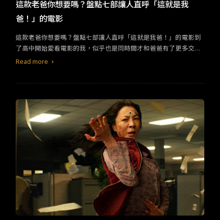
TW
EN
JP
KR
這款老爸你想要嗎？盤點七部讓人直呼「這就是我
爸！」的電影
這款老爸你想要嗎？盤點七部讓人直呼「這就是我爸！」的電影到
了高中開始愛看電影的我，似乎也是同時間才和爸爸有了更多交
流。閒暇的週末，還會選妃般地找兩人都滿意的電影來看，那些無
Read more
言的時刻，我們用對白填補。今年父親節精選6部電影，當中有威權
型父親，也有戲份不多卻存在感極強的爸爸，一起來看看有沒有你
家爸爸的身影！1.請問還有哪裡需要加強老爸關鍵字： ＃搞笑 ＃作
怪 ＃冷面笑匠 #父女九把刀的愛情喜劇新作，除了春風跨域演出引
起話題外，最驚豔的就是飾演宋芸樺的家人們，尤其是屈中恆演出
的阿芬爸！為了女兒的髮型設計師之路，全家人都獻上頭顱讓她練
習。其中頂著一顆怪異造型的阿芬爸，每一次鏡頭轉向他，就會迎
來整個影廳的爆笑，誰叫他那淡定無奈的表情與髮型實在太反差！
僅管戲份少、沈默寡言，阿芬爸卻是身體力行地愛家人，對來路不
明就示愛的泰哥懷有戒心，但也為了女兒的「性」福放下成見，護
女之心顯而易見，觀念開放卻放不開的爸爸，我就請問這款老爸還
有哪裡可以領取？！2.我的鯨魚老爸老爸關鍵字： ＃敏感 ＃知識豐
富 ＃情感豐沛 ＃哭點低 #父女與同性學生相戀而背棄妻女的查理，
在臨終前獲得與女兒相處的時間。儘管女兒對他如鯨魚的身形作