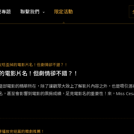
視專題
聯繫我們
限定活動
友唸歪掉的電影片名！但劇情卻不錯？！
掉的電影片名！但劇情卻不錯？！
整部電影的精華所在，除了讓觀眾大致上了解影片內容之外，也是吸引潛
名，甚至會影響到電影的票房成績，足見電影名的重要性！來，Miss Ce
的電影片名！例如《明天，我要和昨天的你約會》會被簡易為《明天我要
》，雖然主角是我們耳熟能詳的那位「豆豆先生」，但片名不是呀！！還
怎樣，簡易明瞭吧！還有唸成《怪獸與牠們的房地產》？房地產？但撇開
《明天，我要和昨天的你約會》：改編自同名小說，故事講述一段一見鍾情
對方並順利約會繼而開始交往！電影不是一般的
愛情
片，它的重點在於「
得播放完結篇的韓劇推薦！