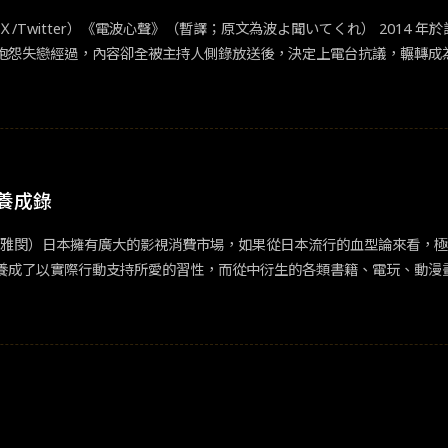
/Twitter）《電波心聲》（暫譯；原文為波よ聞いてくれ） 2014
抱怨失戀經過，內容卻全被主持人側錄放送後，決定上電台抗議，輾轉成
ジオ局）為故事舞台的題材新鮮，於 2020 年改編為動畫後，2023 
定的歷史地位，但在線上媒體透過手機等 3C 媒體全面進攻我們的平
的腳步開創新局，是日本面對新事物向來的態度，這點表現在無處不見的
各國新媒體紛紛以新媒體作為劇本情節發展主軸，或者是拿傳統媒體作為懷
023 年，《電波心聲》仍是朝日電視台選擇的當代戲劇主題，因為日本（
黑養成錄
全北海道皆可收聽。如同《電波心聲》故事主角一般，札幌市民聆聽電台
播台詞由知名廣播人領銜發聲，喜愛廣播電台的我實在無力抵抗。「每當
影/許雅閔）日本擁有廣大的影視消費市場，如果從日本流行的血型論來看
り場，日本搞笑藝人空氣階梯的廣播節目）...（略）可以隨性的發揮..
養成了以實際行動支持所愛的習性，而從中衍生的各類書籍、電玩、動漫
s）《電波心聲》尚未有在台灣上映的計畫。居住在北海道 6 年的筆者，私
部作品，不僅因為高人氣而實質的從紙本躍上影音平台，故事內容也深究
nbsp;&nbsp;《我推的孩子》（推しの子）為集英社於 2020 年開始
之下令人匪夷所思，如果瞭解日本 Idol（註：アイドル，指稱粉絲對其
故事圍繞於 Idol 世家兩代以及他們與粉絲之間的相愛相殺關係。（翻攝自 
從劇情推演，挖掘了 Youtube 和 Twitter 等自媒體如何強化網路負
公寓》（テラスハウス）木村花的遭遇高度相似，推出後引來了木村花母親的關
內容。這不是誰先誰後或是故事內容的問題」。然而她的發言意外地引起