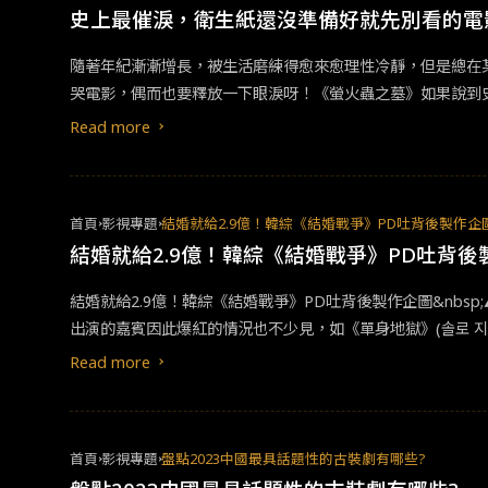
史上最催淚，衛生紙還沒準備好就先別看的電
隨著年紀漸漸增長，被生活磨練得愈來愈理性冷靜，但是總在
哭電影，偶而也要釋放一下眼淚呀！《螢火蟲之墓》如果說到
帶，但《螢火蟲之墓》絕對是每看必哭。故事的背景設定在二
Read more
初兄妹倆還由阿姨照顧，但因戰亂物資缺乏，阿姨變賣母親遺
的節子就這樣生病了。清太沒辦法只好開始出去偷竊食物。一
都死去了，悲傷的兩人就為螢火蟲和母親立了個墓碑，也彷彿象
首頁
影視專題
結婚就給2.9億！韓綜《結婚戰爭》PD吐背後製作企
離開人世。最後清太將節子的骨灰放入水果糖罐中，也餓死在
結婚就給2.9億！韓綜《結婚戰爭》PD吐背後
一種致敬和哀悼。《我就要你好好的 Me Before You》&nbs
的咖啡店資遣。急需用錢的她，只好硬著頭皮接下一份全職看
結婚就給2.9億！韓綜《結婚戰爭》PD吐背後製作企圖&nbsp
又多金，聰明又熱愛生活，卻因為這場車禍讓他一蹶不振，變
出演的嘉賓因此爆紅的情況也不少見，如《單身地獄》(솔로 지
知威廉只打算完成和父母的約定---活著六個月 。雖然克拉
年下降的韓國，近期一檔真人實境秀更掀起話題討論。
Read more
能把
愛情
保留在最完美的時刻。《七號房的禮物》韓國有許多
的男子李永九（柳承龍 飾），與女兒妍思過著相依為命的生
捲入女童姦殺案，並在警察的誘導下成為嫌疑人，旋即遭到收押
處卻永九死刑，讓原以為能夠成功洗清冤名的永九，終究還是
首頁
影視專題
盤點2023中國最具話題性的古裝劇有哪些?
熱熱，歷久彌新呀！大家還有推薦其他好哭的電影嗎？