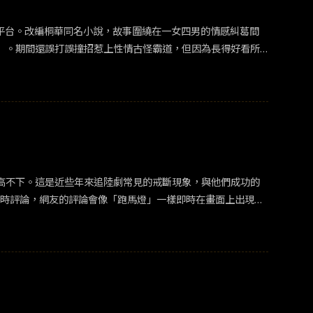
社交平台。改編桐華同名小說，故事圍繞在一女四男的情感糾葛間
）。期間還誤打誤撞招惹上性情古怪霸道，但因為長得好看所
分，為了讓表哥順利登基，結交了有威望，但鋼鐵直男到不行的
不少。《長相思》由原著作者桐華親自進行改編，還原了眾多
之而來的就是高要求，劇粉也在各方面給出諸多建議，像小夭被
劇中有些不易演繹的獨白或內心戲描寫被刪去或改動，可以理
 《長月燼明》&nbsp;8月阿里巴巴公布財報，《長月燼
之無愧的爆劇。
高不下。這是近些年來追陸劇常見的戒斷現象，與他們成功的
的孤獨感。