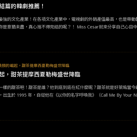
愛故事令男女主角的「命中注定」更觸動人心，他們之間經歷的一切，在
結篇的韓劇推薦！
，都是最後一次，所以她才會都在最浪漫的時刻就流淚。&nbsp;《凸搥
最強的文化產業！在各項文化產業中，電視劇的外銷產值最高，也是帶動
國所有臥底探員的身份全部曝光，唯一沒有曝光的就是他。於是他成為英
是意猶未盡，真心捨不得完結的呢？！ Miss Cesar就來分享自己心目
退休之後重出江湖，立馬投入全新任務，希望能揪出主使這起網路攻擊事
為背景，講述許多現代人的生活常在不知不覺下背負心病，卻選擇忽略充滿
，只會用老派落伍的方法進行調查，但是他仍然必須克服先進科技帶來的各
，他們都渴望利用「隱藏」來維持外在的「正常」，但只是把自己困在自
外傳的《怪獸與牠們的產地》，事實上和《哈利波特》似乎沒有太大的關係。
的浪漫，互相理解治癒彼此的生命，並完整破碎的自己。就像劇中台詞：
故事背景首度跳離英國魔法國界，來到 1926 年的紐約，也就是哈利進
。」不管是身理還是心理，遇到問題就去解決它，留下疤痕沒關係，會慢
下有 4 個學院。這裡不會魔法的人不叫麻瓜，而是稱作No-Maj 。北
！ 這部劇的最終理念是要我們「善待他人和自己」，沒有人能真正理解
美顏的崛起，甜茶提摩西夏勒梅盛世降臨
的關係相當緊張，因此需要有 MACUSA 統理魔法世界的秩序，也產生
會比現在美好一些吧？《機智牢房生活》&nbsp;在這裡，每個人的姓
起，甜茶提摩西夏勒梅盛世降臨
會讓你情不自禁的一直看下去！
等，以及如何懷抱「希望」努力生存。&nbsp;劇中以稍微荒唐幽默的
樣的甜茶吧！甜茶是誰？他到底到底在紅什麼呢？甜茶就是好萊塢當今最炙手可
人願意相信，有惡的地方，必有善的微光相映！另，劇裡還有一個小亮點
分，出生於 1995 年，自從他在《以你的名字呼喚我》（Call Me By 
同走過笑淚的獄警們。喜歡劇中裡單純又真摯的情緒，像在提醒我們人生
往流行的壯碩陽剛的英雄角色有著極大的區別，他以甜美陰柔的外型，加
這部萬中選一的好作品！看完心中會有股暖流唷！&nbsp;《山茶花開
有哪一些吧！《淑女鳥》淑女鳥是一部講述青春期叛逆的親子動盪關係。
，內容不僅有非常道地的濃厚鄰里味，還有令人鼻酸的親子關係，心裡交
主互動的火花並且成功騙走女主初夜，兩人的默契演出，也讓人開始注意到
述同志的
愛情
，也讓夏勒梅奪下奧斯卡最佳男主角一舉成名。