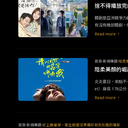
天能」，奇幻的戀
捨不得播放完
次，對女主角來說
韓劇是亞洲競爭力
恐怖攻擊，導致英
有沒有幾部韓劇，你
險旅程。他奉命在
bsp;是以醫學
沒有進入網路世代
Read more
暴、精神疾病困擾
喻為《哈利波特》
切點，在享受
愛情
少了霍格華茲學校，
那些的，也是
愛情
魔法與巫術學校，旗
負、活得更坦然吧
首頁
影視專題
陰柔
法世界和莫魔之間
關懷、理解，世界
陰柔美顏的崛
有各種各樣怪獸，
日常、人情冷暖等
炎炎夏日，來點不一
時，最重要的是讓
et）身高 178公
打氣，也支撐著陪
的目光。甜茶和以
樣。這可不能錯過
Read more
甜茶的圈粉代表作
居酒屋的各種插曲
的角色出現，與女
的代表作，全片講
首頁
影視專題
史上最催淚，衛生紙還沒準備好就先別看的電影