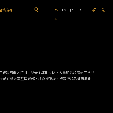
TW
EN
JP
KR
在觀眾的重大作用！隨著全球化步伐，大量的影片需要在各地
sar就來幫大家整理幾部，總會被唸錯，或是被片名被簡易化，
和你約會》，甚麼啦！太害羞了吧；《凸搥特派員3》會常被網
有，《怪獸與牠們的產地》，片名太長了，索性買票直接說，
這些被唸錯的片名，這些電影劇情還不錯耶！你看過幾部了
而展開的戀愛，在京都就讀美術大學的高壽，某日在電車上遇到愛
時間逆行」與「平行世界」的時空！簡單來說，就像「
愛情
版