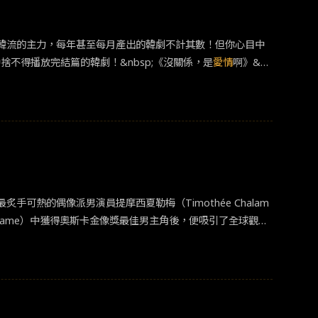
女主角－愛美的世界，她會一天一天的忘記，每個甜蜜的第一
特派員3》：豆豆先生三度化身凸槌特派員！神秘歹徒發動一起
韓流的主力，每年甚至每月產出的韓劇不計其數！但你心目中
國特務組織的最後一線希望，就此展開這場全新的搞笑動作冒
中捨不得播放完結篇的韓劇！&nbsp;《沒關係，是
愛情
啊》&n
件的駭客。這名骨董級的凸搥特派員不但能力有限，而且完全
傷痛的過去；有些人對童年創傷產生陰影，也有一些人受到家
種挑戰，成功完成任務！&nbsp;《怪獸與牠們的產地》：被
以為安全的地方而已！劇中則以病友們和男女主角的故事作為
《怪獸與牠們的產地》故事時間設定在 1926 年的美國，
「
愛情
會帶來痛苦，怨恨，悲傷，絕望，不幸。但同時能克服
去霍格華茲念書的 70 年前。在紐約的魔法學校，名為依法魔尼
慢好的。如果你願意誠實面對它、好好安撫它，或許會如釋重
美洲魔法世界的總管理是美國魔法國會，簡稱 MACUSA。美國魔
他人心中承載的的負累有多沉重，但如果我們願意釋出多一點的
了不少衝突。除了緊張的劇情線，最有趣的地方，就是男主角擁
名都是一串編號。透過各個角色間的小故事，理解那監獄高牆後的
方式敘述，看似沉重的故事也讓人忍不住大笑；然而悲憤心碎之
熱的偶像派男演員提摩西夏勒梅（Timothée Chalam
，就是穿插一則給受刑人的廣播，不只是給受刑人省思和加油
Your Name）中獲得奧斯卡金像獎最佳男主角後，便吸引了全球觀眾
就是這樣，順其自然，雖然結局有小缺憾，但人生嘛！就是這
上細膩的演出，深深擄獲粉絲們的心呀！ 那麼就讓我們來看看
時》建立在未婚媽媽冬柏帶著兒子遠離大城市，來到純樸小鎮經營
甜茶在淑女鳥一片中雖然僅是配角，但片中夏勒梅以文青渣男
織的複雜情緒。
他精湛的演出。&nbsp;《以你的名字呼喚我》算是甜茶成名