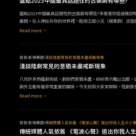
盤點2023中國最具話題性的古裝劇有哪些?
盤點2023中國最具話題性的古裝劇有哪些?來看看你追過幾部
展開。在人神妖共存的世界裡，皓翎王姬小夭（楊紫飾）流落
以沒關係的九命相柳（檀健次飾）。之後與小時候同甘共苦，
Read more
赤水豐隆（王弘毅飾），差點與之政治聯姻。劇中四位男性角
書中名場面名台詞，也是近幾年最貼合原著作品的改編影視劇。
虐殺的經典橋段沒做出預期效果，就被粉絲們高度審視批判。
首頁
影視專題
淺談陸劇常見的意猶未盡戒斷現象
解是戲劇考量上的取捨，但仍有不少書粉對此非常難以接受。第一季
淺談陸劇常見的意猶未盡戒斷現象
明》報上有名。2023上半年，中國線上視頻平台播出的所有
八月許多熱播劇完結，劇粉們意猶未盡，紛紛表示難以出戲，
劇外互動有著非常重要的關係。今天就和大家來聊聊，陸劇那些讓觀眾深陷其中的秘密。 1.彈幕文化&nbsp;彈幕是起源於日本的一種
近幾年來流行於中國，許多影視平台均開啟這項功能。讓觀眾
Read more
首頁
影視專題
傳統媒體人氣依舊 《電波心聲》道出你我人生大小
傳統媒體人氣依舊 《電波心聲》道出你我人