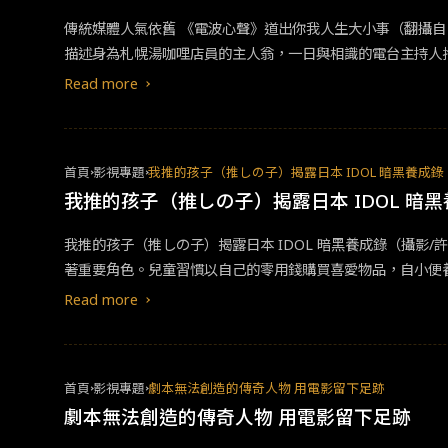
傳統媒體人氣依舊 《電波心聲》道出你我人生大小事（翻攝自Ｘ
描述身為札幌湯咖哩店員的主人翁，一日與相識的電台主持人
《電波心聲》 人物角色性格突出，以北海道藻岩山電台（藻岩山ラ
Read more
統媒體，報章雜誌和廣播電視對於我們的社會和經濟發展有其一
力編制，另闢新媒體部門求自保。然而，恪守傳統同時以自己
的挑戰亦如是，彷彿日本刻意放慢了行進的速度。不難想見，當
首頁
影視專題
我推的孩子（推しの子）揭露日本 IDOL 暗黑養成錄
戀愛字典》（舟を編む），而 10 年後新媒體如日中天的 2
我推的孩子（推しの子）揭露日本 IDOL 暗
拿故事中的藻岩山電台來說，現實中不僅是札幌的區域電台，
常生活中。網友的評論也忠實指出廣播特點：電視劇開頭的廣
我推的孩子（推しの子）揭露日本 IDOL 暗黑養成錄（攝
由』這句話時，我總會想起《空氣階梯的舞台》（空気階段の踊
著重要角色。兒童習慣以自己的零用錢購買喜愛物品，自小便
的是很少見的電視 劇。非常有趣！（翻攝自 Filmmark
響，相關傳媒也建立了深厚的跨界合作關係。這次要介紹的兩
Read more
好。
視聽眾的心。&nbsp;粉絲至上。看《我推的孩子》ＩＤＯＬ之死&
月改編為動畫上映。作品名稱《我推的孩子》（推しの子）乍看
dol，名詞），以及廣義語境下的動詞「支持」之意，即不難推測出
首頁
影視專題
劇本無法創造的傳奇人物 用電影留下足跡
上人氣浪尖，卻也同時也造成 Idol 的身心困擾。本作第 6 集便
劇本無法創造的傳奇人物 用電影留下足跡
黑暗的故事情節，與三年前 NETFLIX 真人實境秀《雙層
以及劇組遭遇的種種，擅自取用了我們先前對媒體陳述的採訪