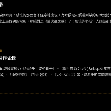
影
某個時刻，感性的那面會不經意地出現。有時候電影觸碰到某的點就開始
史上最好哭的電影，那絕對是《螢火蟲之墓》了！相信許多成年人應該都
戰末期，由於盟軍反攻日本，三不五時的空襲警報也炸的許多家庭流離失
物之後，漸漸對兩兄妹態度冷淡。兄妹倆人只好離開阿姨家，住進了防空
晚，清太帶回了一瓶發光的螢火蟲，兄妹倆以此念想父親的軍艦和逝世的
徵兄妹倆的未來......故事尾聲，清太抱回一個西瓜要跟節子分享，但
圖
路旁。還記得，小時候因為看了螢火蟲之墓後，因為妹妹最喜歡水果糖，
製作企圖
p;不是所有的
愛情
都有美好結局！英國小鎮的女孩克拉克，一個充滿希望
護的工作、照顧一名四肢癱瘓的病人。到了病人家中，才發現她負責照料
;▲ 韓國實境秀《2億9千：結婚戰爭》。（圖片來源：tvN )&nbsp;
得自暴自棄又憤世嫉俗。為了讓威廉重新展開笑顏，克拉克使出渾身解數
옥)、《換乘戀愛》（환승 연애）、《나는 SOLO》等，都看出韓國閱
克努力改變威廉想安樂死的想法，最終威廉還是選擇了死亡！也許對威廉來
真實社會事件改編的電影。雖然電影以可愛童趣的方式闡述沖淡了沉重的
活。雖然他只能用勞力賺取微薄收入，但他給予女兒的愛卻不遜於其他父
。收押期間，永九在老大幫助下，讓女兒得以偷偷潛入他們所在的 7 
必須面對與女兒永遠離別。以上三部電影雖然都是不同的主題，也有些年