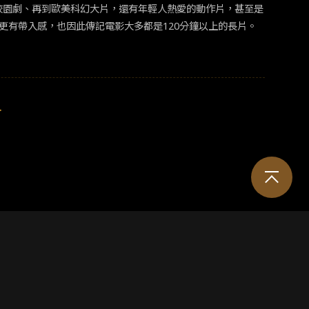
校園劇、再到歐美科幻大片，還有年輕人熱愛的動作片，甚至是
或真實世界，都造成了 Idol 現象再現，相當有意思。有興趣
定會帶入時代背景，讓觀眾更有帶入感，也因此傳記電影大多都是120分鐘以上的長片。
>
。