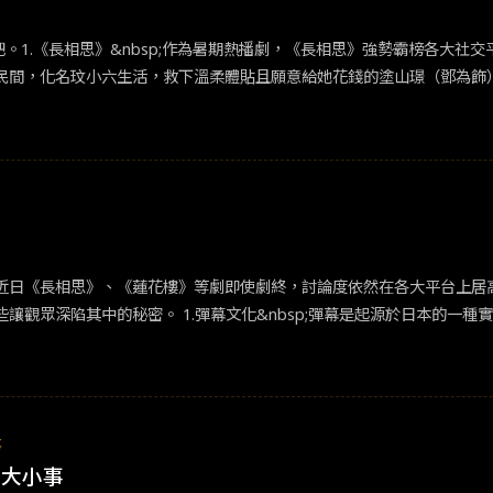
吧。1.《長相思》&nbsp;作為暑期熱播劇，《長相思》強勢霸榜各大
民間，化名玟小六生活，救下溫柔體貼且願意給她花錢的塗山璟（鄧為飾
長大後才發現有點腹黑的表哥西炎瑲玹(張晚意飾)相認。小夭找回王姬身
色性格鮮明且風格迥異，而女主角清醒獨立的人設也非常出彩，為劇添色
不少網友表示「原著黨不僅沒塌房，還被精修了。」&nbsp;高期待隨
第二則是相柳與小夭的情感波動在原著中人氣超高，但感情線相當隱晦。
在8月已經播完，第二季預計於明年播出，讓我們繼續期待。&nbsp;2.
電視劇中，優酷在中國獨家播出的《長月燼明》表現亮眼，是今年年度當
近日《長相思》、《蓮花樓》等劇即使劇終，討論度依然在各大平台上居
實時評論，網友的評論會像「跑馬燈」一樣即時在畫面上出現，
得以在追劇時，可以看到別人的評論，消滅了以往零碎時間無人一起追劇
事
生大小事