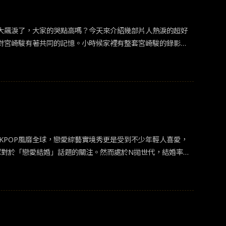
大飆淚了，大家的哭點高嗎？今天來介紹幾部片人熱淚的超好
對宮崎駿有著共同的記憶。小時候家裡有整套宮崎駿的錄影
所，而哥哥清太和妹妹節子正是在這樣的背景下成為孤兒。起
洞生活。但在防空洞那樣髒亂的環境中，加上營養不良，很快
母親，就像在戰亂中還是存在一絲絲的希望一樣。翌日螢火蟲
虛弱的結子已經分不清石頭還是糖果，說了聲「哥哥，謝謝你」就
於是到商店總是要買了一罐森永水果糖，也彷彿是對兄妹倆的
與活力的年輕女孩。她家境不好，學歷不高又無預警地被她打工
的是一名因為車禍導致全身癱瘓的年輕人威廉崔納。威廉帥氣
近年來KPOP風靡全球，戀愛綜藝實境秀更是受到不少年輕人喜愛，
，兩人都重新找到人生與心靈的歸屬。然而，克拉克卻意外得
聽眾對於「戀愛結婚」話題的關注。然而處於N拋世代，結婚率年
說，身為男人的自尊，無法照顧克拉克並給她幸福，選擇死亡才
情節，但實際上的社會悲歌依舊不斷重演。電影講述智能障礙
母。某天，永九為了購買妍思憧憬的「美少女戰士背包」，意外
號房，為眾人沉悶的監獄生活添了一分色彩。不料，法院最終判
代，但是劇情的鋪陳，加上演員們細膩的情感表達，一樣賺人