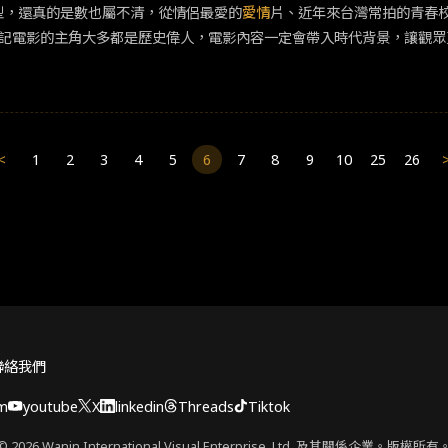
物論》 如果說電影有多少類型，還真的是數也屬不清，從情侶最愛的
愛情
片、近年來台灣常拍的青春
主題，結合了電視圈幕後秘辛以及多項文化禁忌，無論在動漫圈、線上線下媒體
片、戰爭歷史片，最後還有這次要介紹的「傳記電影」。 傳記電影的主角大多都是歷史偉人，電影內容一
<
1
2
3
4
5
6
7
8
9
10
25
26
聯絡我們
am
youtube
X
linkedin
Threads
Tiktok
© 2026 Wanin International Visual Enterprise, Ltd. 及其關係企業。版權所有