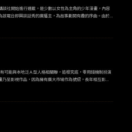
 年於講談社開始進行連載，是少數以女性為主角的少年漫畫，內容
為該電台即興談話秀的廣播主，為故事劃開有趣的序曲。由於
年朝日電視台進一步翻拍為電視劇，已於 6 月首映播畢。作為傳
日生活後，國外和台灣傳媒面臨嚴峻的挑戰，傳媒龍頭接力縮減人
傳真機，以及公司行號立檔時蔚為大宗的紙本上，面對新媒體
舊主題，日本仍能在 2013 年推出以紙媒為題材的《宅男的
或日本觀眾）沒有或不想放棄對於他們來說充滿魅力的傳統媒體。
廣播，讓主持人的聲音敘說本地故事，親密地融合在自己的日
聽到『廣播常伴隨著麻煩，岔題是特色，發揮空間比電視更自
，極有可能與本地泛Ａ型人格相關聯，追根究底，零用錢機制扮演
.真的很有趣。」看完最後一集，讓我想要打開廣播電台收聽，真
畫乃至影視作品，因為擁有廣大市場作為號招，長年相互影
心希望台灣傳統電視台能引進這部片，讓台灣觀眾再次思考廣播的美
電視和廣播特性，以粉絲和作品角色及媒體的糾纏牽連，勾住
連載的漫畫作品，累計發行量於今年突破 1,200 萬冊，並於 4
抱有戀
愛情
感的藝人）次文化用語「推し」（註：粉絲支持的 I
X/Twitter）粉絲文化透過傳媒的無遠弗屆，將 Idol 推
面攻擊的力道，進一步將 Idol 推上自絕之路。由於《我推的孩子》
切，指稱：「（略）...劇情描述的戀愛實境節目形式和問題，
了《我推的孩子》部分粉絲的擁護，以非理性的文字進行攻