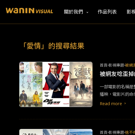
關於我們
作品列表
影
「愛情」的搜尋結果
首頁
影視專題
被網
被網友唸歪
一部電影的名稱是
播映，電影片的命
但唸出來會被笑慘
Read more
友唸為《豆豆先生
來張《怪獸們》，
呢？&nbsp;
美，鼓起勇氣認識
首頁
影視專題
捨不