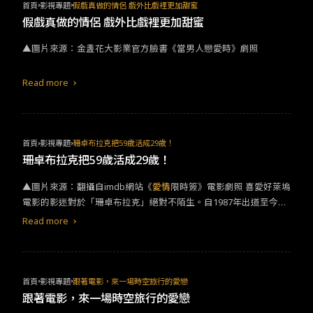
小熱愛唱歌、跳舞的她，選擇戴上面具開啟直播，完成小時候的夢
首頁
影視專題
假戲真做的情侶 戲外比戲裡更加甜蜜
想。更令女主角痛心的還有自己的母親，母親從小便非常嫌棄她的
假戲真做的情侶 戲外比戲裡更加甜蜜
容貌，甚至表示：「妳這種長相，還想要做歌手？作夢去吧！」為
▲圖片來源：金盞花大影業官方臉書《當男人戀愛時》劇照
此，深深的打擊了女主角的自尊心，讓她對自己的容貌相當自卑。
也因此，當貌美知道自己懷孕的時候說：「我會告訴寶寶他長得很
好看，我媽媽從來沒有告訴我，我很好看，一次都沒有。就算寶寶
Read more
很醜，我也會跟他說他很好看。」相信這句話深深打動著許多觀
眾，而同樣為人母的筆者也深深感觸著。畢竟，孩子在學齡階段，
父母幾乎可以說是他的全世界，這樣不留餘地的攻擊，的確足以影
響孩子的一生。《醜女大翻身》最後，回到多年前紅及一時的《醜
首頁
影視專題
珊卓布拉克把59歲活成29歲！
女大翻身》，可說是完整陳述韓國整形風氣題材的經典電影。身高1
珊卓布拉克把59歲活成29歲！
69cm，體重95kg的女主角韓娜，是個嚮往
愛情
的普通女子，她擁
▲圖片來源：翻攝自imdb網站《
愛情
限時簽》電影劇照 喜愛好萊塢
有動人優雅的歌喉，可是卻因為外表只能是歌手亞美的代唱。故電
電影的影迷對於「珊卓布拉克」絕對不陌生。自1987年出道至今已
影中描述了韓娜因整形成為美女，進而一躍成名的過程。為了
愛情
35年，現年59歲的她，無論是臉蛋還是身材顏值依舊很迷人，精緻
，進而追求外貌至上的她，不惜打斷骨頭，花費時間與金錢。雖然
Read more
的五官幾乎沒有什麼改變，甚至更多了一點成熟性感的韻味。無論
這算是一部輕鬆喜劇片，但電影中卻真實上演著現實世界中的殘酷
是肌膚狀態，還是婀娜多姿的身材，在電影中、紅毯上總是令人驚
的一面。
呼不科學！珊卓布拉克不僅是知名好萊塢演員，更同時是編劇和製
片人。成名於1990年代，代表作包括《捍衛戰警》和《二見鍾
首頁
影視專題
跟著電影，來一場時空旅行的愛戀
情》，確立好萊塢一線女星的地位。2010年憑在電影《攻其不備》
跟著電影，來一場時空旅行的愛戀
中的演出，奪下第82屆奧斯卡最佳女主角獎。 《
愛情
限時簽》