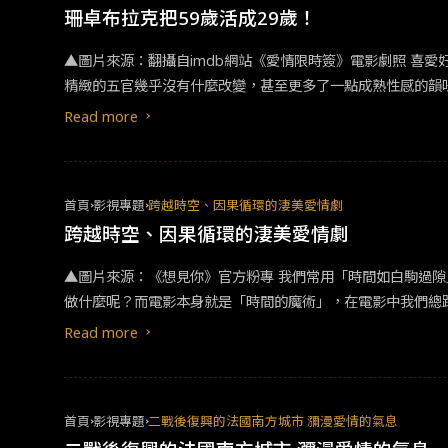
逐漸被觀眾認可。
珊卓布拉克把59歲活成29歲！
喜，評價開始大幅
▲圖片來源：翻攝自imdb網站《愛情限時簽》電影劇照 喜愛好萊塢電影的影迷對於「珊卓布拉克」絕對不陌生。自1987年出道至今已35年，現年59歲的她，無論是臉蛋還是身材顏值依舊很迷人，
較。也證明了中二
精緻的五官幾乎沒有什麼改變，甚至更多了一點成熟性感的韻
雄題材成功的作品
劇和製片人。成名於1990年代，代表作包括《捍衛戰警》和《二
視角結合中國傳統
Read more
簽》
將是系列作。第二
歸，劇粉對此小道
首頁
影視專題
跨越時空、因果循環的淒美愛情劇
跨越時空、因果循環的淒美愛情劇
▲圖片來源：《想見你》官方粉專 我們常用「時間如白駒過隙」來形容時間一去不復返，因為在記憶中的人事物總是格外的美好，「時間旅行」成為了一種最浪漫的幻想，如果可以回到過去，你會
做什麼呢？而電影本身就是「時間的魔術」，在電影中我們總跟著角色一起展開了時間的冒險。 令筆者印象深刻的是，《步步驚
於中國大陸首播，是一部以穿越為題材的古裝宮廷劇，改編自
Read more
年間，靈魂進入到一位名為「馬爾泰·若曦」的八旗女子身上。
奪嫡的故事，最後抱著遺憾回到現代。而時光飛逝，今年竟已
沒有朕的允許你不許死，你不許死！」，以及最讓四爺心碎的
首頁
影視專題
二戰後復興的法國南方城市 瀰漫愛情的氣息