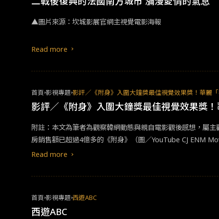
二戰後復興的法國南方城市 瀰漫愛情的氣息
▲圖片來源：坎城影展官網主視覺電影海報
Read more
首頁
影視專題
影評／《附身》入圍大鐘獎最佳視覺效果獎！華麗「
影評／《附身》入圍大鐘獎最佳視覺效果獎！
附註：本文為筆者為觀察韓網動態與親自電影觀後感想，屬主觀立
房銷售額已超過4億多的《附身》（圖／YouTube CJ EN
名。），請來韓網譽為「票房靈藥」的韓國四大公共財之一「
Read more
是日韓片，也是熱愛NETFLIX知名的西洋影集系列《怪奇物
（謎：咳咳，再講下去就要離題了）&nbsp;▲韓國電影振興委
首頁
影視專題
西遊ABC
日的累積觀看人數為1,912,836人，累積銷售票房為18,6
西遊ABC