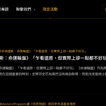
視專題
聯繫我們
限定活動
第安納瓊斯：命運輪盤》「乍看還原，但實際上卻一點都不好玩」
斯：命運輪盤》「乍看還原，但實際上卻一點都不好
主角的哈里遜福特的最後一次冒險，毫無疑問光是這點就能
而在這個重要的時刻，史蒂芬史匹柏竟然沒有親自執導，而是找來詹姆士
真的是個不錯的選擇，畢竟《羅根》也是一部這樣類型的收官作，而就結
層層打擊，在深知屬於自己的時代已經過去的同時，又很想奮力在這個時
品，但此時問題就來了，《命運輪盤》真的需要拍得像《羅根》嗎？不否
影最大的問題，《命運輪盤》努力想去做的，幾乎都不是《印第安納瓊斯
MasterofPuppets讓《怪奇物語》第四季充滿重金傳奇