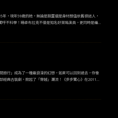
遛鳥名場面也被拍出，誠意滿滿的拍攝成品令不少粉絲感到驚
少網友甚至拿其與台劇經典的《終極系列》、《萌學園》做比
之外，更是得到中國官媒點名認可，是非常難得以中式超級英
驚呼不科學！珊卓布拉克不僅是知名好萊塢演員，更同時是編
異人之下》是他跳脫西方製作超級英雄的慣用視角，改用東方
出，奪下第82屆奧斯卡最佳女主角獎。 《愛情限時
人之下》熱播收官後，導演許宏宇在採訪中透露《異人之下》
員們的檔期不一定能配合拍攝，或許無法做到原班人馬全數回
望。畢竟異人世界裡，他們都是互相成就的靈魂人物啊！
市白領的女主角張曉在車禍後，意外穿越到18世紀清朝康熙
袁弘 飾演）和十四阿哥（林更新 飾演）等人之間，參與了九王
地離開，不管妳在哪裡，我都會去找妳。」、「馬爾泰若曦，