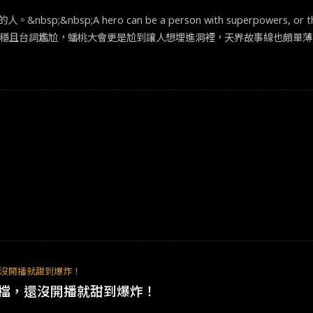
A hero can be a person with superpowers, or they can 
節奏經常不穩且台詞尷尬，蟠桃大會更是尬到讓人想埋進洞裡，天界故事線也頗單薄
充分引人進入人物的體驗而心生諸多感觸。台灣演員劉敬的表現也令人著
鬥的臨場感，還有巧合之下的群眾反應，完成優秀的節奏搭配與娛樂效果。
的歧視或刻板印象。尤其，那種細小幽微的歧視與忽略，最令人難以提出
人從只能壓抑忍讓互相怨懟，到能鼓起勇氣捍衛彼此，如此的成長弧線著
，為自己的家人或族群挺身而出，就是不需要超能力也能成就的英雄行為
沒開播就甜到爆炸！
檔，還沒開播就甜到爆炸！