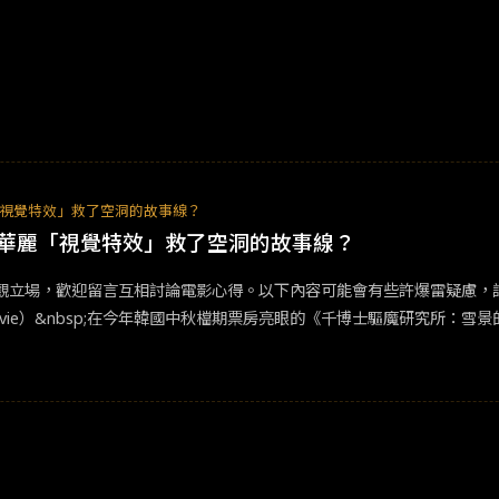
視覺特效」救了空洞的故事線？
華麗「視覺特效」救了空洞的故事線？
場，歡迎留言互相討論電影心得。以下內容可能會有些許爆雷疑慮，請謹慎
M Movie）&nbsp;在今年韓國中秋檔期票房亮眼的《千博士驅魔研究
姜棟元」擔任男主角，有鑑於姜棟元之前
奇幻
類型片的賣座與好評，如《
票房成績就十分亮眼，然而應該不少觀眾像筆者一樣，「期待越大，看完之後
語》、《星期三》、《闇》等的
奇幻
片愛好者，動畫類就更不用說《咒術迴
員會票房系統，《附身》統計數據。（圖／ kobis）&nbsp;根據韓國
06,576,297韓圜（約台幣4億多），成績相當漂亮。然而要將一部共有2