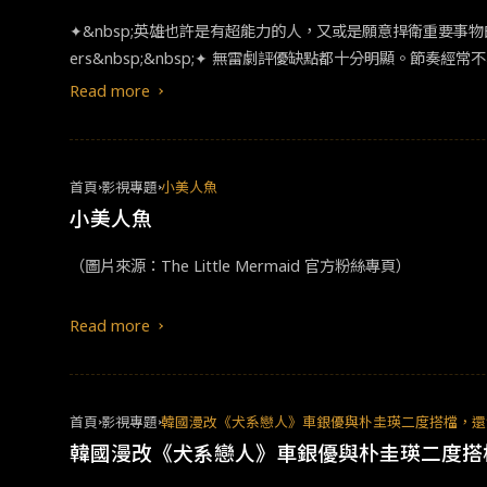
✦&nbsp;英雄也許是有超能力的人，又或是願意捍衛重要事物的人。&nbsp;&nbsp;
ers&nbsp;&nbsp;✦ 無雷劇評優缺點都十分明顯。
的觀音畫龍點睛，以及王進一家的角色塑造與成長極具深度，
Read more
的青少年心態。最後勢必發生的大戰場景表現很不錯，除了戰
須面對的諸多困境，承受著來自周遭近乎無時無刻、有意無意
天界的事件恰巧提供讓他們改變成長的契機，溫柔善良的一家
首頁
影視專題
小美人魚
演員傑米的存在，就像是持續為這樣的過程扮演了精闢的旁白
小美人魚
（圖片來源：The Little Mermaid 官方粉絲專頁）
Read more
首頁
影視專題
韓國漫改《犬系戀人》車銀優與朴圭瑛二度搭檔，還
韓國漫改《犬系戀人》車銀優與朴圭瑛二度搭