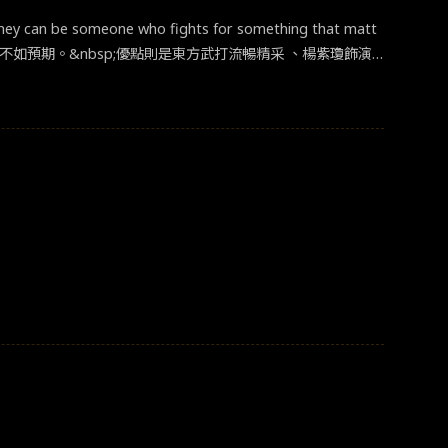
be someone who fights for something that matt
不如預期。&nbsp;優點則是東方武打流暢精采 、楊紫瓊飾演
迷，自然演繹出單純可愛極度討喜的性格，以及有時衝動莽撞
✦有雷心得✦ 從困境中破繭而出王進一家的生活呈現移民必
反駁抗議，只能逼自己硬生生往心裡塞，逐步累積成窒息感。
實令人憐惜又欣慰。而看似為獨立支線，實則貫穿全劇的喜劇
。