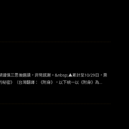
三思後選讀，非常感謝。&nbsp;▲累計至10/29日，票
所：雪景的秘密》（台灣翻譯：《附身》，以下統一以《附身》為
田禹治》、《黑司祭們》等，讓電影《附身》未上映前的預售
的落失感也相對增加」的感觸。 &nbsp; 筆者本身並沒有看過漫畫原作，但本身就是一個
奇幻
類型的無敵愛好者，不僅
戰》、《鬼滅之刃》、《地獄樂》一定是要在片單之內的吧？
電影振興委員會的票房統計系統顯示，《附身》全韓累計至10/29
8集的漫畫原作，精縮成一部只有1小時38分鐘的電影，故事線與人物
之間的關係，要交待清楚是非常考究製作團隊能力的一件情。以下統整了幾項廢柴妹從韓網上觀察的影評內容，以及自己的一些想法。 可以無腦體驗的輕鬆故事，華麗特效感受到破億預算的成本