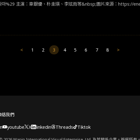
​​圖片來源：​https://namu.wiki/w/오늘도%20사랑스럽개%28드라마%29 ​​主演：車銀優、朴圭瑛、李玹雨等​&nbsp;
<
1
2
3
4
5
6
7
8
>
聯絡我們
am
youtube
X
linkedin
Threads
Tiktok
© 2026 Wanin International Visual Enterprise, Ltd. 及其關係企業。版權所有