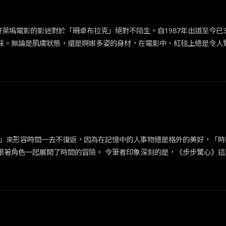
高還原度也是原著黨最終買單的主因之一。包括粉絲覺得最難實現的月下
翻轉。《異人之下》題材也與近期韓國熱劇《Moving 異能》類似，不
熱血的劇種不管什麼年代都有存在的必要。《異人之下》在得到觀眾認可
味。無論是肌膚狀態，還是婀娜多姿的身材，在電影中、紅毯上總是令人
。導演許宏宇也曾提及，中國超級英雄的影視題材在市場上還很缺乏，《
見鍾情》，確立好萊塢一線女星的地位。2010年憑在電影《攻其不備》中的演
文化元素去製作的作品，從成果來看也是一次非常成功的文化輸出。《異
部預計於10月底開拍，但截至10月底，官方官宣日期遲遲未定。網傳演
消息感到失落，希望劇組能排除萬難，滿足劇粉想看到原班人馬回歸的願
心》這部經典古裝劇，掀起了「穿越」潮流！《步步驚心》在2011年
知名女作家桐華的同名小說。全劇由劉詩詩、吳奇隆領銜主演。講述身為都
並周旋在四阿哥（吳奇隆 飾演）、八阿哥（鄭嘉穎 飾演）、十三阿哥（
是《步步驚心》播出十週年！當年最虐心的台詞莫過於「如果妳身不由己
一句話：「若曦心中沒有皇帝，只有拿去我魂魄的四爺一人。」