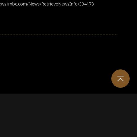
​圖片來源：​https://enews.imbc.com/News/RetrieveNewsInfo/394173
。