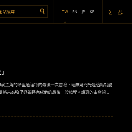
TW
EN
JP
KR
玩」
曼格來為哈里遜福特完成他的最後一段旅程。說真的由詹姆士
果來看，《命運輪盤》真的很像《羅根》，他毫不掩飾展現主
代留下點什麼，《命運輪盤》可以說是整個系列最努力去挖掘
認「瓊斯」值得一個好好的謝幕，但是否需要這種類型的謝
》本身先前的特色。