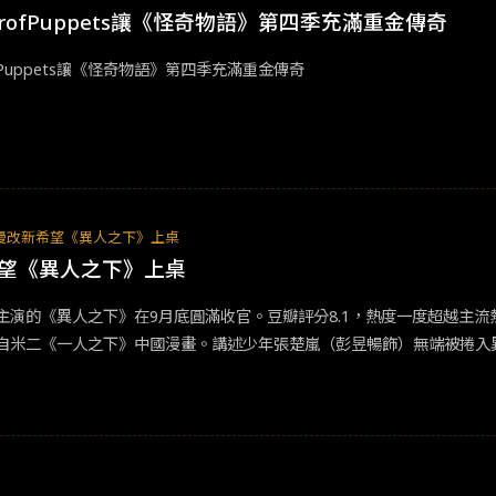
erofPuppets讓《怪奇物語》第四季充滿重金傳奇
of Puppets讓《怪奇物語》第四季充滿重金傳奇
漫改新希望《異人之下》上桌
望《異人之下》上桌
主演的《異人之下》在9月底圓滿收官。豆瓣評分8.1，熱度一度超越主流熱
自米二《一人之下》中國漫畫。講述少年張楚嵐（彭昱暢飾）無端被捲入異
決蓄勢待發。原著漫畫點擊量超過250億，為中國動漫總榜第一，在豆瓣
個漫改九個毀」雖是一句玩笑話，但也道盡中國漫改的困苦現狀。次元壁
視劇上卻要面對可能會讓觀眾犯尷尬癌的考驗。《異人之下》在開播初期
次是主演與原著角色的適配度疑慮，男主角已經盡量找到漫改專業戶彭昱
《快把我哥帶走》，在面對漫改題材相對駕輕就熟。仍被觀眾嫌棄不貼角