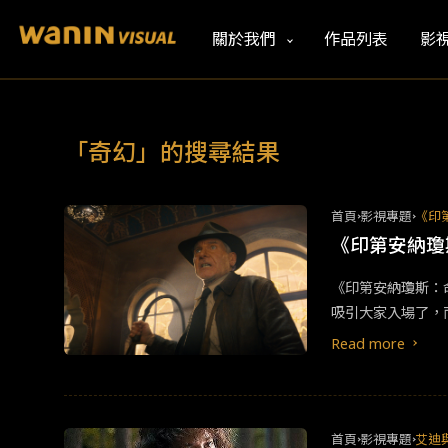
關於我們
作品列表
影
「奇幻」的搜尋結果
首頁
影視專題
《印
《印第安納瓊
《印第安納瓊斯：命運輪盤》 「乍看還原，但實際上卻一點都不好玩」 《命運輪盤》作為飾演
吸引大家入場了，
曼格來執導，或許
Read more
角如何遭到現實的
「瓊斯」內心的作
幕，這就是這部電
首頁
影視專題
艾迪與