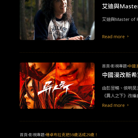
艾迪與Mast
艾迪與Master 
Read more
首頁
影視專題
中國
中國漫改新希
由彭昱暢、侯明昊
《異人之下》改編
謎團，一場正邪對
Read more
受觀眾期待。「十
花俏的梗，放到影
龐大或為主因。其
年！》、青春漫改
首頁
影視專題
珊卓布拉克把59歲活成29歲！