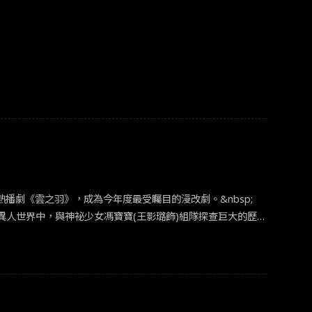
播劇《雲之羽》，成為今年度最受矚目的漫改劇。&nbsp;
人世界中，與神祕少女馮寶寶(王影璐飾)組隊探查巨大的歷史
評分超過9分，擁有非常龐大的原著粉絲，因此在開播初期就備
常常成為觀眾接受不良的最大主因。很多漫畫、動畫上能玩轉
也被群嘲許久，異人世界觀的建立與各派系糾葛解釋資訊量的
暢來出演，彭昱暢曾出演過中國真人版網球王子《奮鬥吧，少
色。但隨著世界觀搭建完成，劇情也漸入佳境，彭昱暢等主演