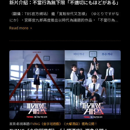
TW
EN
JP
KR
新片介紹：不當行為無下限「不適切にもほどがある」
​​（翻攝：​TBS​官方網站）​ ​​繼「寬鬆世代又怎樣」（ゆとりですがな
にか），宮藤官九郎再度推出以時代為議題的作品，「不當行為無
下限」（暫翻：原名為「不適切にもほどがある」）​ ​​台灣以民國紀
Read more
年，日本則根據在位天皇年號紀年，筆者在​2017-18​年來日，就正
好經歷了「平成」轉換成「令和」的歷史時刻。即使不是本地人，
當時看著官房長官頒布新年號，內心也是跟著一起激動了一陣。當
然，年號轉變不只標示了舊任天皇的下位，期間的回憶也被大家凝
縮成一個時空膠囊，只等待我們下​cue​，便能遁入彼時彼刻。​
首頁
影視專題
TVING《金字塔遊戲》《大耀酒店》選角公開！