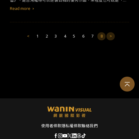
密》，是台灣難得可以逆襲日韓的優秀作品，某程度也可說是「台
做前後挪動，讓角色的行為動機更加合理化。像是：原作中最經典
灣感性」（대만감성）的始祖之一。多虧我們杰倫哥，至今仍能在
的鬥琴大賽，韓版則是讓女主角先在琴房找尋亞瑟賓得的琴譜，因
Read more
電影主要取景地的淡水，看見許多年輕的韓國女孩子來朝聖。 光是
而成了男主角參賽的動機，而鬥琴大賽的贏家便能夠獲得這份琴
這點就要給大大的一個讚了。也正因《不能說的．秘密》的影響
譜，他想藉此當作定情物送給女主角。有意思的是，原版鬥琴大賽
力，近來日本與韓國都分別推出了改編電影。日版的《不能說的秘
中找來了很有周杰倫風格的主持人進行串場，而韓版中則安排讓兩
密》年初在台灣上映，而韓版則即將在白色情人節接力登場，台灣
人進行最純粹的鋼琴決鬥，同時也讓男主角更有重回鋼琴前的動
<
1
2
3
4
5
6
7
8
>
片名改成向原作者致敬之餘，亦巧妙地吻合劇情的《給我一首琴的
力。 劇本將原作中主角是高中生的設定改成了大學生，這是相當符
時間》。 首先不管是日版還是韓版，故事背景都將原版的高中改為
合當代的改編。因此選角上更傾向捕捉大學生的氣質。飾演男主角
大學，這或許是考量到選角的自由度；再加上原版畢竟是將近20年
金宥俊的都敬秀，他已在《搖擺男孩》成功抓住我的眼球，這次則
前的作品（但片中故事發生時間為1999年），所以日、韓版也將故
扮演因傷歸國的音樂系大學生，因此與元真兒飾演的柳貞雅在琴房
事時間改為現代，連帶女主角所處時代也跟著往後挪，形成原版
相遇。兩人的感情線鋪排上，原作強調校園生活中的曖昧氛圍，而
「現代」變成改編版「過去」這樣有趣的現象。
韓版則強調那「一見鐘情」的戀愛感，也更能夠呼應「回到過去」
儀式中的關鍵要素，也就是第一眼見到的人才能夠看到她。特別讚
賞元真兒的演出，別於原版桂綸鎂中帶了點調皮、愛捉弄主角的特
質，元真兒版本的女主角則有著清新脫俗的可愛氣息。此外，原版
中黃秋生飾演的父親較為嚴肅，偶有跳舞彈琴的活潑時刻，到了韓
版則由裴晟佑特別客串演出主角的教授父親勝浩，這個角色則是幽
默開明許多帶來了不少的笑料，還要兒子撒個嬌來看看，而侑俊的
父母雖然離婚，但父親仍愛著前妻，可惜當時「我錯過時機了。」
使用者條款
隱私權條款
聯絡我們
父親的「懊悔」也成了推動男主角去追愛的引子。