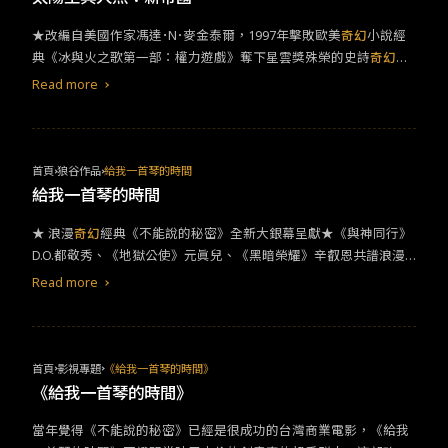
★改編自美國作家馮達･N･麥金泰爾，1997年擊敗歐美
奇幻
小說經
典《冰與火之歌第一部：權力遊戲》奪下星雲獎殊榮的史詩
奇幻
小
說《太陽王與海妖》 ★《臥虎藏龍》李安御用編劇詹姆士夏姆斯X
Read more
《鋼鐵英雄》製片團隊X《星際異攻隊》特效團隊，傾力創造磅礡絢
爛的
奇幻
史詩鉅作 ★網傳熱議奇片台灣首度揭密上映！《007》皮
爾斯布洛斯南帥扮路易十四領銜主演，更有范冰冰首次挑戰美人魚
一角，加上奧斯卡影后茱莉安德魯斯擔綱旁白穿針引線領出此一
奇
首頁
狼谷作品
給我一首琴的時間
幻
篇章
給我一首琴的時間
★ 浪漫
奇幻
經典《不能說的秘密》全新大銀幕呈獻★《與神同行》
D.O.都敬秀、《地獄公使》元眞兒、《黑暗榮耀》辛叡恩共譜浪漫
戀曲★ 原版主題曲加上全新歌曲打造更深入沉浸式體驗★ 透過旋
Read more
律，邂逅跨越時空的愛戀★ 回憶的畫面，是你我的初戀那件小事★
命運的籤讓我們相遇 在愛情完全消失之前 改變錯過的時間 宥俊(都
敬秀飾)是一位在國外留學的優秀鋼琴家，他為了治療手腕回到家
鄉，成為韓國一所音樂學院的交換學生。有一天，宥俊在校園的舊
首頁
影視專題
《給我一首琴的時間》
練琴室偶遇了正在演奏神秘曲目的貞雅(元眞兒飾)。隨著他們相處的
《給我一首琴的時間》
時間越來越長，愛情逐漸萌芽。然而，貞雅卻一直保持距離，用她
當年覺得《不能說的秘密》已經是很成功的台灣商業電影，《給我
神秘的行為讓宥俊感到困惑。當貞雅某天突然消失後，宥俊開始尋