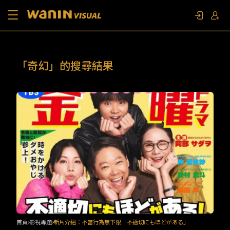
關於我們
「奇幻」的搜尋結果
作品列表
影視專題
聯繫我們
限定活動
首頁
影視專題
新片介紹：不當行為無下限「不適切にもほどがある」