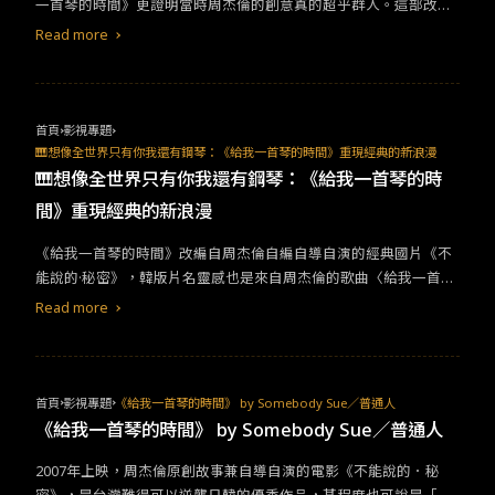
一首琴的時間》更證明當時周杰倫的創意真的超乎群人。這部改編
找她的下落，並發現了她的隱藏秘密…
電影不只是照本宣科，大致上的架構並未不同，但無倫是情節的細
Read more
節上或是人物設定的更動上，還是有原創性的巧思。 《給我一首琴
的時間》最關鍵的更動，是男主角宥俊的個性變的更含蓄、更敏
感，也使得整部電影有著更多層次的情緒轉折，宥俊被添加了因為
壓力而罹患重病，變的懼怕鋼琴的設定，使得男主角更有成長的變
首頁
影視專題
化，他隨著與女主角貞雅的相遇而逐漸重新喜歡上鋼琴。另外，
🎹想像全世界只有你我還有鋼琴：《給我一首琴的時間》重現經典的新浪漫
《給我一首琴的時間》還藉由蕭邦的故事，來加強愛情的意象，蕭
🎹想像全世界只有你我還有鋼琴：《給我一首琴的時
邦因為愛妻而有了許多創作的動力，顯現卓越的創作者需要的不只
間》重現經典的新浪漫
是天賦，而是在日常也必須存在著熱愛的人，情感更是創作重要的
推力，象徵了宥俊與貞雅兩個人之間的情感影響。 近幾年台灣一直
《給我一首琴的時間》改編自周杰倫自編自導自演的經典國片《不
在找尋什麼是成功的商業電影，當時周杰倫自編自導的《不能說的
能說的·秘密》，韓版片名靈感也是來自周杰倫的歌曲〈給我一首歌
秘密》我覺得已經是很明顯的答案，之後再看《你的名字》還有新
的時間〉。《不能說的·秘密》片中小雨和葉湘倫穿越了相差二十年
Read more
海誠其他講述時空隔閡的電影，都更會讚嘆《不能說的秘密》的巧
的時空，今年上映的《給我一首琴的時間》則與原版相隔近二十年
思，而韓國翻拍的《給我一首琴的時間》，更證明這部電影的題材
後登上大銀幕，彷彿是為了紀念片中這對戀人可歌可泣的戀曲。無
經過時間的沉澱灌溉，還是能長出屬於這個時代的感動，或許這也
論是原版或是韓版，電影同樣都以鋼琴詩人蕭邦與作家喬治桑的愛
是為什麼《星際效應》時隔十年後重新上映，還是能擄獲許多人的
情故事為基礎，在課堂上談到他們共度十年的愛情生活，而兩部作
首頁
影視專題
《給我一首琴的時間》 by Somebody Sue／普通人
心。後來的《那些年我們一起追的女孩》也創造壯觀的現象，同樣
品同樣給予了同等的浪漫結局，不過相較於原版較為陰暗（有霸凌
《給我一首琴的時間》 by Somebody Sue／普通人
也被許多國家多次翻拍，周杰倫與九把刀剛好在我人生形成一個很
情結）的過程，《給我一首琴的時間》顯得更加明亮幸福一些。
重要的記憶，或許我們台灣電影產業，就是需要更多像周杰倫與九
2007年上映，周杰倫原創故事兼自導自演的電影《不能說的．秘
《給我一首琴的時間》保留了原作的精髓，大方向不變僅在劇情上
把刀這種能拍出億萬票房的商業導演。