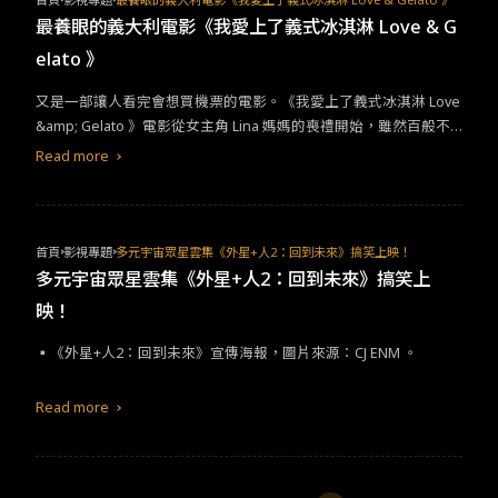
片場出現語言和肢體暴力的行為而飽受批評，所以這部電影被視為
最養眼的義大利電影《我愛上了義式冰淇淋 Love & G
他在風雨過後，試圖扭轉形象的最新力作。許多影評家認為，在電
elato 》
影中某些安靜悲傷的時刻，他表現出令人感動的真誠，感人而不俗
氣；在幽默的時刻，他能讓觀眾開懷大笑的同時又跟著思考：​「​如
​​又是一部讓人看完會想買機票的電影。《我愛上了義式冰淇淋​ Love
果我是他，我該怎麼辦? 」這是他的個人風格，也是他忠實影迷最
&amp; Gelato ​》電影從女主角​ Lina ​媽媽的喪禮開始，雖然百般不
欣賞他的特質之一。
情願`​​，​​但​ Lina ​為了完成媽媽的遺願，在上大學前的暑假獨自一人
Read more
從美國來到了義大利羅馬，開始了一趟療癒身心的義大利之旅​​。​​在
這裡​ Lina ​想找到親生父親，透過乾媽手中的日記​​本，她​​重新認識了
媽媽​​；​Lina ​也在義大利​​愛上了美味的義式冰淇淋​​、​​遇見了最渣的渣
男​​，一部充滿浪漫和冒險​​的旅程正式展開。​ ​​最有趣的是這部以義大
首頁
影視專題
多元宇宙眾星雲集《外星+人2：回到未來》搞笑上映！
利為名、​​以及​​主要拍攝地的電影，改編自美國暢銷書​ Love &amp; G
多元宇宙眾星雲集《外星+人2：回到未來》搞笑上
elato​，是曾在佛羅倫斯讀高中的美國作家​ Jenna Evans Welch​的處
映！
女作​​。​​我想也是因為​​這個原因，​​整部電影風格​​給人一種​​「美式異國
浪漫」​​的感覺​​，主角們的三角關係、女主角和父親、女主角和閨
▪︎《外星+​人​2​：回到未來》宣傳海報，圖片來源：​CJ ENM ​。​
蜜，每一個故事線都帶出義式的慵懶感，最後的開放式結局和沒有
公開的第五種​ Gelato ​配方，或許答案​​就​​是「人生」，在面對離別、
Read more
痛、迷失後，一趟旅程​​能​​重新認識自己，由觀眾們​​自己​​決定那個口
味是什麼。​ ​​將《我愛上了義式冰淇淋​ Love &amp; Gelato ​》喻為最
養眼的義大利電影之一一點也不為過，全片帶觀眾領略了義大利羅
馬和佛羅倫斯的美，各式各樣的義大利美食，壯觀宏偉的羅馬競技