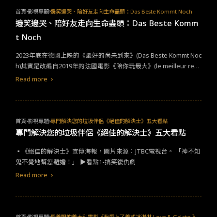
劇
類影片男主角！而本片女配角達芬采蘭杜夫（Da'Vine Joy Ra
首頁
影視專題
邊笑邊哭、陪好友走向生命盡頭：Das Beste Kommt Noch
ndolph）也不遑多讓，奪下最佳音樂或
喜劇
類影片女配角獎。她在
邊笑邊哭、陪好友走向生命盡頭：Das Beste Komm
片中飾演痛失兒子的母親，舉手投足間展露出她的悲痛與堅強，看
t Noch
了不禁心碎。 看點2：《縮小人生》導演新作
2023年底在德國上映的​《​最好的尚未到來》(Das Beste Kommt Noc
h)其實是改編自2019年的法國電影​《​陪你玩最大》(le meilleur rest
e à venir)。這種生命盡頭類型的作品很多，總是和變老或走向死亡
Read more
有關。這類型的電影通常都有同一個企圖：​「​想帶著觀眾用挑釁的
笑容，跳舞迎向死亡」，而這一部也不例外。 享樂主義者菲利克斯
(Felix)，是個剛破產的酗酒狂。他最好的朋友亞瑟(Arthur)，則是個
不敢開車、和太太分居的大學教授。某日，亞瑟把健保卡借給菲利
首頁
影視專題
專門解決您的垃圾伴侶《絕佳的解決士》五大看點
克斯後，無意中發現菲利克斯身患絕症，只剩下幾個月的生命；但
專門解決您的垃圾伴侶《絕佳的解決士》五大看點
因為某種誤會，菲利克斯卻以為患有癌症的人是亞瑟。這兩人同時
▪︎《絕佳的解決士》宣傳海報，圖片來源：JTBC​電視台。​ ​​「神不知
暗中決定，要好好利用剩下的時間，陪伴自己的好友走完人生的最
鬼不覺地幫您離婚！」​ ​​▶看點​1-​搞笑復仇劇​
後一程。表面上這是個關於死亡的故事，但整個過程幾乎都是用逗
趣的對話和演技來呈現，所以又被視為悲
喜劇
。 德國知名演員提爾·
Read more
史威格(Til Schweiger)在這部電影中飾演主角菲利克斯(Felix)，這幾
乎是他擅長的形象之一。自從​《​沒有耳朵的兔子》(Keinohrhase
n)、​《​紅酒燉香雞》(Kokowääh)和​《​腦中甜蜜蜜》(Honig im Kopf)
後，台灣的觀眾對他應該不陌生。但近年來，他因為傳出飲酒後在
首頁
影視專題
最養眼的義大利電影《我愛上了義式冰淇淋 Love & Gelato 》