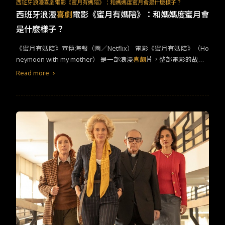
TW
EN
JP
KR
西班牙浪漫喜劇電影《蜜月有媽陪》：和媽媽度蜜月會是什麼樣子？
西班牙浪漫
喜劇
電影《蜜月有媽陪》：和媽媽度蜜月會
是什麼樣子？
​​《蜜月有媽陪》宣傳海報（圖／Netflix）​ ​​電影《蜜月有媽陪》（Ho
neymoon with my mother） 是一部浪漫
喜劇
片，整部電影的故事
核心主要探討兒子與母親在一場意外的旅途中的關係變化。電影一
Read more
開始，男主角Luis在自己的婚禮中被橫刀奪愛，新娘突然跟其他男
人落跑，已經付清的豪華海島蜜月旅行被旅行社拒絕退款，Luis卻
又找不到人一起去，於是老媽Carmen想出巧妙的解決方式：傷心
的Luis趁蜜月旅行的好好散心；新娘的位置則由老媽替補，共同參
加夢寐以求的豪華海島之旅！​&nbsp;​本來關係不是很融洽的Luis與
Carmen在這趟旅程中假扮老少配的新婚夫妻，一起參加飯店精心
設計的活動、母子在酒吧的真心話大冒險、購買大麻而被逮入獄、
老媽與完美男子的曖昧關係以及Luis與火辣導遊的邂逅。這趟旅途
中，兒子看到了許多以前未曾了解的媽媽的一面，他開始思考，即
使自己已經長大，卻根本不了解奉獻一生給家庭的老媽在想什麼和
需要甚麼？從旅途一開始關係極差的兩人，到旅途中越來越多的衝
突，隨著兩人經歷許多事後，旅途最後兩人拉近關係，最後相擁而
泣，感情反轉。《蜜月有媽陪》母子開心出遊（圖／Netflix截圖）​​​