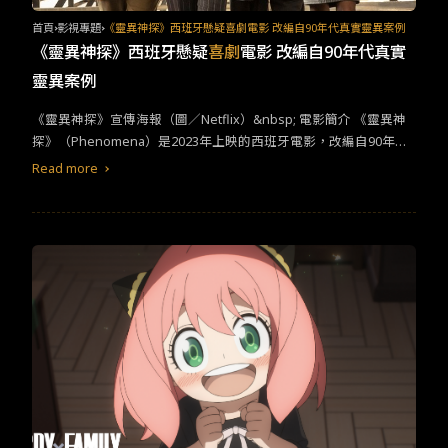
接近結尾的時候，Luis和老媽的深刻對話很令人感動。Luis說，
「她總是支持我，但我卻視為理所當然。我從來沒把她當作女人，
首頁
影視專題
《靈異神探》西班牙懸疑喜劇電影 改編自90年代真實靈異案例
因為她是我媽媽。她到底快不快樂，我不知道也從不過問。甚至直
《靈異神探》西班牙懸疑
喜劇
電影 改編自90年代真實
到前幾天，我才知道她的喜好，但她依然挺我。她不是我太太，卻
靈異案例
是我最重要的女人」這一段話讓我這個身處於異鄉的遊子，崩潰落
淚。除了在異鄉經歷很多事情而更能體會母親的偉大，也反思自己
《靈異神探》宣傳海報（圖／Netflix）&nbsp; 電影簡介 《靈異神
要好好把握未來跟母親相處的每個機會，了解與陪伴她們。​ ​​這段話
探》（Phenomena）是2023年上映的西班牙電影，改編自90年代
道出為人子女常見的狀況，也講出母親總是犧牲奉獻一生，無論被
超自然現象調查組織Grupo Hepta曾經調查過的西班牙歷史上最重
Read more
孩子怎麼樣對待，無條件為子女好。所有的母親看到這段，應該也
要的「惡作劇」真實靈異案件。電影在Netflix上映後沒多久，就登
會默然拭淚，因為她們的辛苦奉獻終於有天能被子女理解了。劇中
上該平台在西班牙觀看次數最多的電影之一。電影劇情講述1999
媽媽曾對Luis說他每段感情都被甩是因為他需要的只是媽媽，一個
年，三位女性中年靈異調查員在組織領袖神父Pilón失蹤後，調查一
願意忍氣吞聲的媽媽，他見一個愛一個是因為他不敢一個人過活；
家叫做「El Baúl del Monje」的小古董店裡發生的靈異事件，在追
當他跟火辣導遊告白時，導遊也說：「你說的話很感人，但是你應
查真相的過程中，她們除了要面對各種令人毛骨悚然的超自然現
該對另一個人說，你媽媽。」這幾段，點出了西班牙的媽寶現象，
象，還要克服各自的恐懼和心魔。
比起其他歐美國家，西班牙的媽媽總是將孩子的照顧得太好，讓孩
子養成依賴的個性，也難以獨立。​&nbsp;​​《蜜月有媽陪》兒子對母
親真心告白感人片段（圖／Netflix截圖）​