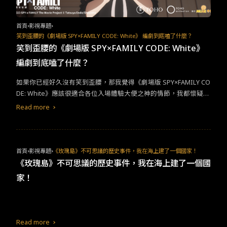
首頁
影視專題
笑到歪腰的《劇場版 SPY×FAMILY CODE: White》 編劇到底嗑了什麼？
笑到歪腰的《劇場版 SPY×FAMILY CODE: White》
編劇到底嗑了什麼？
如果你已經好久沒有笑到歪腰，那我覺得《劇場版 SPY×FAMILY CO
DE: White》應該很適合各位入場體驗大便之神的情節，我都懷疑編
劇到底嗑了什麼，也該給我來一點！ 對於沒有從漫畫與電視劇入門
Read more
的觀眾來說，《劇場版 SPY×FAMILY CODE: White》有一點《不可
能的任務》+《櫻桃小丸子》+《JOJO的奇妙冒險》。這樣比喻可能
不太適切，但你去哪裡找來一個另類多元成家的組合居然是：父親
黃昏是個間諜，假扮太太的約兒則是個超強殺手？被領養的小女兒
首頁
影視專題
《玫瑰島》不可思議的歷史事件，我在海上建了一個國家！
安妮亞會讀心術？然後飼養的大狗狗居然〝預測未來〞？&nbsp;光
《玫瑰島》不可思議的歷史事件，我在海上建了一個國
是這樣的角色設定就趣味盎然，難怪作品推出就大獲好評。這次電
家！
影版你直接當成全新作品來看待也沒有任何問題，片中有幾大看點
實在是又荒謬又刺激！ 一：安妮亞因為誤食某重要東西，導致對手
想對她開腸剖肚，這片當然不會有這麼殘酷情節。壞蛋直接要求她
快點去上廁所，解放出來之後尋找這個重要情報物件。我覺得編導
Read more