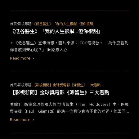
根本對這段情節有著異常執著，因為居然還拍出大便之神這麼離譜
的設定，用言語無法形容我到底看到了什麼？
首頁
影視專題
《低谷醫生》「我的人生很鹹...但你很甜」
《低谷醫生》「我的人生很鹹...但你很甜」
▪​︎​​《低谷醫生》​​宣傳海報，圖片來源：​JTBC​電視台。​ ​​「為什麼看到
你會感到安心呢？」​ ​​▶療癒人心​
Read more
首頁
影視專題
【影視新聞】金球獎電影《滯留生》三大看點
【影視新聞】金球獎電影《滯留生》三大看點
看點1：斬獲金球獎兩大獎 於滯留生（The Holdovers）中，保羅
賈麥提（Paul Giamatti）飾演一位看似食古不化的老師。他因同
事惡整而被迫在聖誕假期留校，看顧無法返鄉度假的男同學們。在
Read more
這一段期間，他與愛惹麻煩的學生安格斯深入了解彼此的生命傷
痕，師生之情令人動容。他憑藉本片打敗《旺卡》的「甜茶」提摩
西夏勒梅及《AIR》麥特戴蒙，於第81屆獲得金球獎最佳音樂或
喜