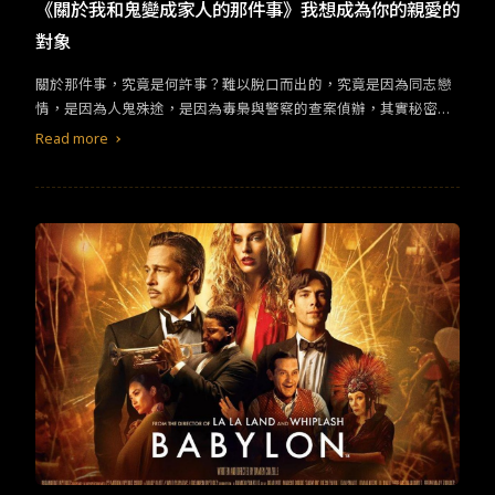
TW
EN
JP
KR
《關於我和鬼變成家人的那件事》我想成為你的親愛的
對象
關於那件事，究竟是何許事？難以脫口而出的，究竟是因為同志戀
情，是因為人鬼殊途，是因為毒梟與警察的查案偵辦，其實秘密本
來就是說不出口，多一句或少一句，人生都會不一樣。李安說「斷
Read more
背山」不只是地名，更可延伸為曾有一晌貪歡之處，瘋狂愛過，自
由愛過，但終究會離開，無論如何追隨都回不去，但比「斷背山」
更迢遠的莫過於陰陽兩界。《關於我和鬼變成家人的那件事》這樣
一個看似漫長不著邊際的片名，其實證明了所謂的語焉不詳，全因
秘密哽在心頭，直男警探吳明翰(許光漢 飾演)大抵算是沒有祕密之
人，這樣一個耿直、魯莽之人，與世界原本有隔，竟在這部電影裡
成為陰陽兩界的交界點。跨越界線的習俗，便是紅包與冥婚，程偉
豪拍過《紅衣小女孩》系列的民間習俗，而後跨界到《目擊者》、
《緝魂》的心機算盡，然則這部電影卻意圖走回電影創作者的初
衷，怎樣是一部好看的電影，是單純的電影，於是《關於我和鬼變
成家人的那件事》的情感最為真誠部分，就落在吳明翰(許光漢 飾
演)與毛邦羽(林柏宏 飾演)，他們從一開始的互不對盤，到後來的形
影不離，兩個世界截然不同的人，卻真正懂得對方的心，只因為他
們都被這個世界隔離。吳明翰性格粗魯且陽剛，即便不承認但內心