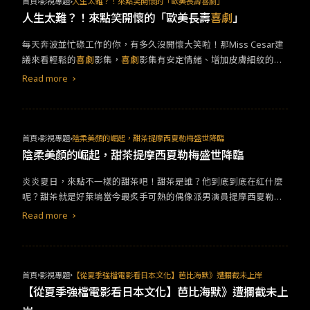
首頁
影視專題
人生太難？！來點笑開懷的「歐美長壽喜劇」
該和解的已經和解，面泛油光白髮叢生的中年父親，看似永遠都不
如《大藝術家》般的熱情洋溢，在他的鏡頭下，這段歷史更顯得深
人生太難？！來點笑開懷的「歐美長壽
喜劇
」
諒解自己兒子，沒想到只是怕兒子受傷，其實喜歡男人或女人都沒
沉且悲傷，首一小時在連番過場的荒淫派對，裸身與爵士樂構築成
有關係，擁有愛人的力量，就已經讓人驕傲，毛爸不是對著兒子懺
驚人奇觀，金錢、毒品、美酒與美食相伴，彷彿沒有明天一樣瘋
每天奔波並忙碌工作的你，有多久沒開懷大笑啦！那Miss Cesar建
悔，而是真誠讓兒子看見自己的內心，我們到頭來都是一樣的人，
狂，觀眾即便對這個故事完全不明究裡，也能夠瞬間像是男女主角
議來看輕鬆的
喜劇
影集，
喜劇
影集有安定情緒、增加皮膚細紋的功
小心翼翼面對每段感情，就為了等待總有一天，可以將秘密全然傾
一樣被拉進好萊塢，每個人都昏昏沉沉，卻又充滿活力。長達3小時
能？！為何推薦沒有設限的歐美劇呢？因為他們的幽默幾乎是以日
Read more
訴，這一切的前提，往往不脫三個字，那就是我愛你。《關於我和
的《巴比倫》完全毫無冷場，達米恩面對他所熱愛的好萊塢，毫不
常生活為出發，適合各個年齡層的笑料，從適合闔家觀賞到兒童不
鬼變成家人的那件事》真是一部無比浪漫的電影，浪漫到裡面任何
掩飾透過傑克康拉德之口，批判將上流階層文化帶入電影的白領階
宜的笑點類型，即使是平凡的瑣碎小事，也能藉由詼諧、開放的言
一個人可以從世間萬千的「不可能」當中，透過無盡笑語，交付出
級，卻也憐惜的以伊莉諾聖約翰(珍史馬特 飾演)的八卦媒體記者，
語揮灑出來！選了幾部不能錯過的長壽
喜劇
，希望大家笑開懷，不
一個「可能」，無論是親情、友情與愛情，都需要披荊斬棘的勇
向當代媒體致謝，伊莉諾在歷史上其實鏈結的角色應為英國小說家
憂鬱！&nbsp;《六人行》說到
喜劇
影集，絕對不能忘記這一部！無
首頁
影視專題
陰柔美顏的崛起，甜茶提摩西夏勒梅盛世降臨
氣，不分青紅皂白，就為了撕去所有既定的標籤，不是同志、鬼
兼媒體記者伊莉諾葛林，是整個好萊塢最願意去保護克拉拉寶的媒
論時隔多久都不退燒的
喜劇
。劇情圍繞著一眾好友在紐約曼哈頓的
陰柔美顏的崛起，甜茶提摩西夏勒梅盛世降臨
魂、臭直男、警察、毒販或是敵人，什麼都不是。在親愛的對象面
體人之一。由盛轉衰，還是歷久彌堅？《巴比倫》讓這群陷入在繁
生活，從他們的日常對話及生活模式，帶出友情的難得與珍貴！這
前，唯一的身分，就是一個愛你的人。
華世代的人們，開始面對一連串困境，無法掌控自身的酒癮、毒癮
炎炎夏日，來點不一樣的甜茶吧！甜茶是誰？他到底到底在紅什麼
可是歐美
喜劇
裡最經典、最多人推薦的必看清單！即使已經上映這
以及賭癮，明確體會到這個時代已不需要自已，他們感到恐懼且徬
呢？甜茶就是好萊塢當今最炙手可熱的偶像派男演員提摩西夏勒梅
麼多年了，還是依舊是大家心中的不二人選。《荒唐分局》這個故
徨，即便他們曾帶給這個世界最華麗的樣貌，如今卻也只能盡付東
（Timothée Chalamet）身高 178公分，出生於 1995 年，自從他在
事背景設定在紐約市警察局位於布魯克林區所虛構的 99 分局，講述
Read more
流。故事更巧妙地透過陶比麥奎爾飾演的賭場老大，帶領觀眾一步
《以你的名字呼喚我》（Call Me By Your Name）中獲得奧斯卡金
著分局裡的警探和剛新上任的總警司兩人所發生的爆笑事件，結合
步走下有如但丁所述的「地獄」，更汙穢不堪的，更恐怖的，讓全
像獎最佳男主角後，便吸引了全球觀眾的目光。甜茶和以往流行的
了警察辦案及辦公室劇情的
喜劇
。飾演傑克普拉塔的安迪山伯格在
片所有角色的宿命已然浮現，全然的頹敗。達米恩查澤雷曾說他初
壯碩陽剛的英雄角色有著極大的區別，他以甜美陰柔的外型，加上
劇中非常無厘頭，卻又是局裡辦案率最高的一位警探，讓總警司對
期寫劇本時，刻意將克拉拉寶、黃柳霜等人用真名撰寫，就是為了
細膩的演出，深深擄獲粉絲們的心呀！ 那麼就讓我們來看看甜茶的
他頭痛又無可奈何。劇中還能用非常輕鬆搞笑的方式帶入種族、性
首頁
影視專題
【從夏季強檔電影看日本文化】芭比海默》遭攔截未上岸
在心底想像，這些人到底是經歷過什麼樣的故事？想起故事一開
圈粉代表作有哪一些吧！《淑女鳥》淑女鳥是一部講述青春期叛逆
別等議題，想看兩人俏皮的樣子嗎？那就趕快看這部吧！《破產姐
【從夏季強檔電影看日本文化】芭比海默》遭攔截未上
始，曼尼在派對上看著散發明星光芒的妮莉，向她誠懇告白「我想
的親子動盪關係。甜茶在淑女鳥一片中雖然僅是配角，但片中夏勒
妹》劇情講述出身貧窮的麥克斯與原是富二代卻一夕之間一無所有