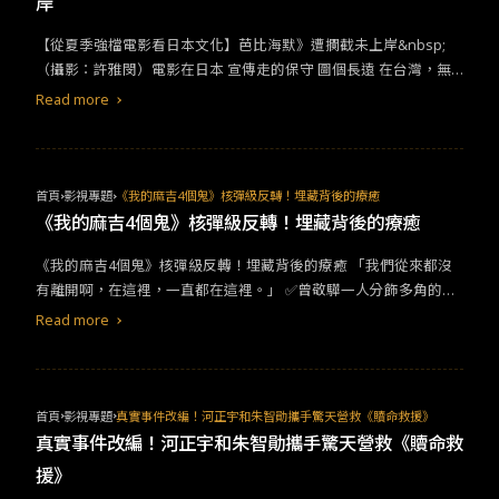
岸
我愛上妳了」。愛上一個人，也愛上了電影。而這其實就是整部電
梅以文青渣男的角色出現，與女主互動的火花並且成功騙走女主初
的卡洛琳相遇，兩人為了維持生計而在餐廳擔任服務員及想創業的
影的主題。美好的終究要離去，彼時瘋狂跑遍大街小巷搭上救護
夜，兩人的默契演出，也讓人開始注意到他精湛的演出。&nbsp;
一籮筐趣事！不同成長背景和價值觀，讓兩人經常擦出爆笑火花！
【從夏季強檔電影看日本文化】芭比海默》遭攔截未上岸&nbsp;
車，也只為了一台攝影機，但不知為何，明明是沉迷於性愛菸酒的
《以你的名字呼喚我》算是甜茶成名的代表作，全片講述同志的愛
這部我個人真的很喜歡，因為非常好笑！每次看到麥克斯一臉厭
（攝影：許雅閔）電影在日本 宣傳走的保守 圖個長遠 在台灣，無
人們，卻都同一時間能夠動容，為了夕陽下的那一個吻。安靜、純
情，也讓夏勒梅奪下奧斯卡最佳男主角一舉成名。
世、又必須苦中作樂的面對客人，真的太像身處職場中的自己了，
論是本土電影或是海外電影，只要有票房保證和大卡司排檔，宣傳
Read more
真，像我們第一次看電影時，愛上電影的感覺。《巴比倫》完全不
而那些對話跟表情，真的像是自己職場中的內心畫面，只是無法表
檔期和上映時間只能快，好萊塢電影尤甚，有時候甚至比美國本土
像《樂來越愛你》，主角群在犧牲愛情後獲得了另一個人生，這次
現。從沒吃過苦的卡洛琳常常被麥克斯氣到語無倫次，但又不得不
還搶先一天上映。這種電影經營哲學來到日本只能踢鐵板，要是遇
我們卻看到一群原本閃閃發亮的人們，被整個時代覆滅以至於消
認同她。背景不同，導致了價值觀背道而馳的兩人，在每一次的相
上敏感話題，還可能在無形之中得罪觀眾，讓聲勢和票房敬陪末
亡。我想《樂來越愛你》若是一封給電影的情書，那麼《巴比倫》
處和對話中，都能帶來滿滿的笑料！
座。諾蘭出新片了？日本觀眾不知情七月底，芭比和奧本海默的宣
首頁
影視專題
《我的麻吉4個鬼》核彈級反轉！埋藏背後的療癒
就是一封給電影的遺書，不捨又傷心，但我們每一個人都像是人魚
傳聲量推展到最高，「芭比海默」（#Barbenheimerr）在網路上
《我的麻吉4個鬼》核彈級反轉！埋藏背後的療癒
公主幻化的泡沫，見證過最繁盛美景，最終鏡頭回到曼尼落淚的臉
成為討論焦點，但在日本國內彷彿平行世界，諾蘭新片的上檔時
龐，看著大銀幕默默想起很多年前的瘋狂與溫柔，只是再怎麼懷
​《我的麻吉4個鬼》核彈級反轉！埋藏背後的療癒​ ​​「我們從來都沒
間，直到筆者撰文註記的今天（8月6日），好萊塢進口片商東宝東
念，都再也回不來了。一如曾在美索不達米亞平原上，昂然而立的
有離開啊，在這裡，一直都在這裡。」​ ​​✅​​曾敬驊一人分飾多角的演
和仍未決定，而恰好今天正是広島原爆の日（廣島核爆紀念日）。
強盛帝國「巴比倫」，如今再回首也僅餘荒煙蔓草。
出​
也許部分讀者還不明白這其中關聯，作為唯一曾經歷過核彈轟炸的
Read more
國家，日本片商對於諾蘭新片《奧本海默》(Oppenheimer) 刻畫這
位與片名同名的核彈之父的傳記電影，只能審慎面對，避免不必要
的行動重掀歷史創傷。就在幾天前，芭比片商美國華納也終於關注
到網路現象「芭比海默」可能對日本票房帶來的反噬效應，將推特
首頁
影視專題
真實事件改編！河正宇和朱智勛攜手驚天營救《贖命救援》
（Twitter）官方帳號改為 Barbie @NoBarbenheimerr，鄭重澄清
真實事件改編！河正宇和朱智勛攜手驚天營救《贖命救
相關內容與官方宣傳活動無關。在海外影廳觀賞的日本觀眾，也為
援》
此擔憂國內上映時間。（翻攝自 X/Twitter）看起來日本諾蘭粉絲有