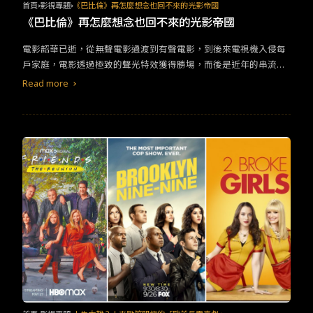
仍存有些許刻板印象，他的老派與輕佻像極了老男孩。毛邦羽接觸
首頁
影視專題
《巴比倫》再怎麼想念也回不來的光影帝國
電子音樂、藝文、小動物與社會活動，然則他過於善良，父親不接
《巴比倫》再怎麼想念也回不來的光影帝國
受，男友也欺瞞他，最後更悲傷結束一生。原本可能一輩子不會有
交集的兩個人，卻成了冥婚伴侶。看起來是最荒謬的結合，但事實
電影韶華已逝，從無聲電影過渡到有聲電影，到後來電視機入侵每
上，這卻是最真誠的和解。這幾年全世界歷經疫情侵擾，人與人的
戶家庭，電影透過極致的聲光特效獲得勝場，而後是近年的串流平
距離變得更遠，我們早就被迫以種族、文化與性向區隔，卻又得因
台革命。對於愛電影之人，如何哀婉又華麗的敘述好萊塢黃金時
Read more
為一場惡疾與彼此拉得更遠，從這裡來看，《關於我和鬼變成家人
代？導演達米恩查澤雷6年前拍《樂來越愛你》打造爵士樂與歌舞電
的那件事》就成為了新世代創作者對於憤怒與原諒的解釋。 吳明翰
影的繁榮盛景，如今《巴比倫》則以獵奇八卦雜誌《好萊塢巴比
在職場上屢屢碰壁，滿嘴髒話，又與主管不合，就連心儀對象也無
倫》為題，講述好萊塢草創初期，即便荒淫低俗，不過達米恩卻能
法討好；毛邦羽誤以為自已不值得被愛，更被父親不諒解不接受。
在其中挖掘出藝術價值，下里巴人也能是陽春白雪，只要你認真看
兩個邊緣人因為偵辦案件而成為搭檔，作為一部警匪動作
喜劇
，電
待。&nbsp;&nbsp;為了獲取名與利，你願意犧牲什麼？&nbsp;
影巧妙運用靈異、同志等元素開闢新局，隨著劇情一再推進，這個
《巴比倫》緊緊相扣達米恩的創作母題，為了成功必須不惜一切代
看似荒誕不羈的合作關係，竟真正反射出我們社會環境的不公。整
價，然則《進擊的鼓手》、《樂來越愛你》以及《登月先鋒》都千
個社會充滿對於同志、階級以及花瓶的歧視，一方面卻又尊崇有毒
錘百鍊迎向璀璨，《巴比倫》卻是迎接不得不面對的頹敗，整部電
的沙文主義；整個社會教導著我們去愛，卻在更多的時間點教導我
影幾乎每個角色都有本，權傾一時的大牌明星傑克康拉德(布萊德彼
們去恨，與自已不一樣的人，畢竟同樣生而為人，為何要以刻板印
特 飾演)是約翰吉爾伯特，默片時代的巨星過度有聲時代後徹底過
象阻隔？即便議題略顯嚴肅，《關於我和鬼變成家人的那件事》的
氣；來自鄉下的性感女星妮莉拉洛伊(瑪格蘿比 飾演)則是擁有悲慘
節奏倒是很輕鬆寫意，像足了90年代的港片神采，是場華麗的吃到
童年的克拉拉寶；茱菲女士(李麗君 飾演)當然毫不意外的是首位好
飽盛宴，開頭的飛車特效略顯粗糙沒有關係，劇本連貫偶有瑕疵沒
萊塢華裔女星黃柳霜；至於男主角曼尼托雷斯(迪亞哥卡爾瓦 飾演)
有關係，那比較好萊塢百餘年以來擅長的事，這一部電影已經緊貼
則被認為是來自古巴的製片René Cardona，後期回到墨西哥繼續
我們的現今生活，這樣就夠了。故事來到最後，該離開的都離開，
打拼。然則，達米恩查澤雷對於好萊塢默片時代的凝視，自然不是