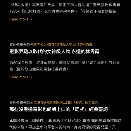
得等了。
​​《贖命救援》真實事件改編！河正宇和朱智勛攜手驚天營救​ ​​改編自
1986年黎巴嫩韓國外交官真實綁架事件。「在這裡不需要煩惱該不
該相信誰，別相信任何人就好了。」​
Read more
首頁
影視專題
電影界難以取代的女神級人物 永遠的林青霞
電影界難以取代的女神級人物 永遠的林青霞
​​第60屆金馬獎「終身成就獎」頒發給影壇巨星也是金馬影后的林青
霞（​​圖片​​取自金馬影展執行委員會）​
Read more
首頁
影視專題
​​​那些沒看過電影也朗朗上口的「周式」經典臺詞​
​​​那些沒看過電影也朗朗上口的「周式」經典臺詞​
▲圖片來源：翻攝自imdb網站《少林足球》電影海報 ​​就算新媒體時
代的來臨，再加上串流平台來勢洶洶，身為資深的電視兒童，只要