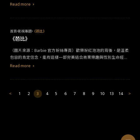
家中還有第四台的人，過年過節絕對少不了經典港片的陪伴！最廣
Read more
為人知的絕對有梁朝偉、劉德華，還有人稱「星爺」的周星馳，無
論重播幾次都還是會忍不住放下遙控器，把整部電影看完。然後，
看見經典台詞的橋段時，是不是總在星爺還沒開口時，便不自覺的
一字不漏唸完呢？​ ​​《少林足球》​
首頁
影視專題
《芭比》
《芭比》
（圖片來源：Barbie 官方粉絲專頁）歡樂粉紅泡泡的背後，是溫柔
包容的肯定信念，能有這樣一部完美結合商業樂趣與性別生命經驗
的電影，讓我既興奮又欣慰。 ­­­✦ 對經典玩具的真摯致敬 《芭比》精
Read more
彩重現了這個經典玩具的魅力，從滿滿的經典服裝，到等比例還原
的夢幻場景，都能一秒勾起觀眾無限的童年回憶。而致敬不只有停
留在表面，電影破題就指出自從芭比誕生，女孩們迫不及待從母職
中解脫，轉身又陷入另一種束縛裡，也就是芭比性感姣好到不切實
<
1
2
3
4
5
6
7
8
9
10
13
14
>
際的外貌。隨著美泰兒不斷多元化芭比的形象，我們現在有豐滿芭
比、醫生芭比、總統芭比了，女性又再次被芭比拯救了——還差得
遠呢，真實世界只是學會「藏得更好」，如此赤裸裸的轉折嘲諷，
直指活在現實的觀眾心裡，這都是真切了解過芭比的商品歷史、帶
給社會的影響，也不避諱爭議之後的描繪。連過往引起爭議的幾款
娃娃，也能成為點亮氣氛用的笑點，整體可說是極少數能將 IP 價值
發揮到極限、甚至再延伸的優秀呈現。