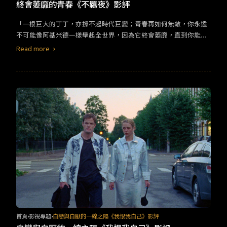
TW
EN
JP
KR
終會萎靡的青春《不羈夜》影評
「一根巨大的丁丁，亦撐不起時代巨變；青春再如何無敵，你永遠
不可能像阿基米德一樣舉起全世界，因為它終會萎靡，直到你能打
開褲襠，正視這一切。」 PTA打響名號之作，以歌舞昇平的群戲招
Read more
牌霓虹閃爍炫麗，描繪出70-80年代美國先盛後衰的社會圖景與眾生
百態，精心打造出一齣面面俱道的時代劇。他擅長樹狀敘事亦源於
此發芽，以主角「大砲王」迪哥為中心，讓多位人物跟隨其於敘事
線上遊走，高超的網狀手法更可揭示人與人之間千絲萬縷，開場一
個長鏡頭流暢地搖移於數位角色之間、致敬馬丁史柯西斯外，同時
也拉線牽引著冥冥之中有註定的那種聯繫、同時看盡個人命運的興
衰。 表面上看，PTA的內容充斥色情符碼，卻非為要迎合觀眾視聽
奇觀。在《不羈夜》中，色情元素其實都只是表意的作用，包含捨
棄常見正反打鏡頭拍攝對話（卻刻意在電影裡的色情片中使用）。
選擇將二人同時置於鏡頭中，剝除對話者（間）視點的主觀性，構
成一種平等的對稱，以及AV片的攝影過程，工作人員被慾望勾引卻
仍是得堅守崗位，以工作的形式固定在特定的位置中，皆是通過反
諷表達對於這個產業的批判、也是對男性霸權、女性淪為消費產品
的思索。消解掉色情本身意謂，在「所指」中起到的即是隱喻與象
徵，傳達身為創作者自己的價值判斷。
首頁
影視專題
自戀與自厭的一線之隔《我恨我自己》影評