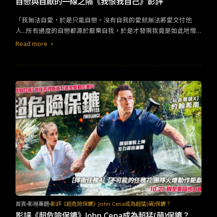
自戀與自厭的一線之隔《我恨我自己》影評
「我無法自愛，於是只能自戀。沒有自我的愛就無法將愛交付他
人...所有過度的自戀都源於厭棄自我，於是才發現我竟是如此地憎
恨我自己…。」 本片藏在生理摧殘外衣之下的心理驚悚事件的背
Read more
後，其實就是當下某些年輕男女心中渴望得到關愛、希望站在聚光
燈下被所有人知曉的正常情感釋放。 若影片將它給放大——在女主
角極端的認知中，任何挫折或機會都會立即導致偉大的幻盼生成，
她總能把自己看作受害者或英雄，而其他人皆是崇拜她的公眾。她
有朋友，但更像任性在對待的臣民，她和他的自戀男友是一對完美
伴侶，彼此相愛相殺求關注，被鎖在一個無休止的循環，皆對自己
的重要性有著超乎尋常的渴望，且願意不惜一切代價確保每個人都
能只望向自己。
首頁
影視專題
影評《超危險保鑣》John Cena成為超猛(萌)保鑣？
影評《超危險保鑣》John Cena成為超猛(萌)保鑣？