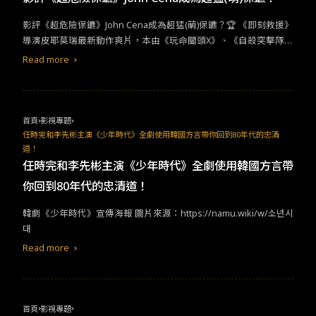
​​影評《超危險保鑣》John Cena成為超猛(萌)保鑣？​🏆​ 《即刻救援》
導演皮耶莫瑞最新動作爽片，本由《玩命關頭X》、《自殺突擊隊：
集結》約翰希南、《GLOW：華麗女子摔角聯盟》金球獎提名愛莉
Read more
森布里主演，即刻重裝上陣，全力殺出重圍。「#觸碰蜜蜂的人，
終究要舔手指。」​ ​​超危險保鑣【劇情重點】​
首頁
影視專題
任時完和李先彬主演《少年時代》全劇使用韓國方言帶你回到80年代的忠清
道！
任時完和李先彬主演《少年時代》全劇使用韓國方言帶
你回到80年代的忠清道！
​​韓劇《少年時代》宣傳海報​ ​​圖片來源：​https://namu.wiki/w/소년시
대
Read more
首頁
影視專題