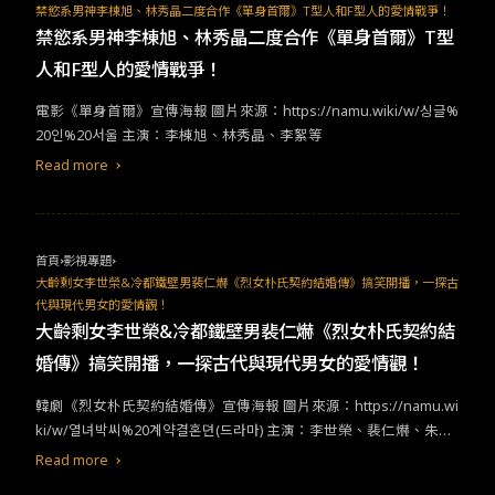
禁慾系男神李棟旭、林秀晶二度合作《單身首爾》T型人和F型人的愛情戰爭！
禁慾系男神李棟旭、林秀晶二度合作《單身首爾》T型
人和F型人的愛情戰爭！
​​電影《單身首爾》宣傳海報​ ​​圖片來源：​https://namu.wiki/w/싱글%
20인%20서울 ​​主演：李棟旭、林秀晶、李絮等​
Read more
首頁
影視專題
大齡剩女李世榮&冷都鐵壁男裴仁爀《烈女朴氏契約結婚傳》搞笑開播，一探古
代與現代男女的愛情觀！
大齡剩女李世榮&冷都鐵壁男裴仁爀《烈女朴氏契約結
婚傳》搞笑開播，一探古代與現代男女的愛情觀！
​​韓劇《烈女朴氏契約結婚傳》宣傳海報​ ​​圖片來源：​https://namu.wi
ki/w/열녀박씨%20계약결혼뎐(드라마) ​​主演：李世榮、裴仁爀、朱玄
英、柳善皓、趙福來等​
Read more