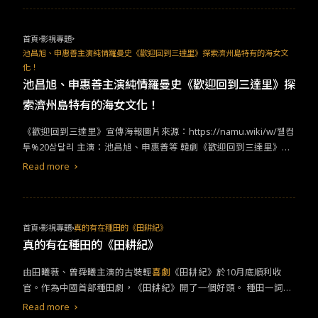
首頁
影視專題
池昌旭、申惠善主演純情羅曼史《歡迎回到三達里》探索濟州島特有的海女文
化！
池昌旭、申惠善主演純情羅曼史《歡迎回到三達里》探
索濟州島特有的海女文化！
《歡迎回到三達里》宣傳海報​​​圖片來源：​https://namu.wiki/w/웰컴
투%20삼달리 ​​主演：池昌旭、申惠善等​ ​​韓劇《歡迎回到三達里》的
導演過去拍攝過不少給人帶來溫暖的療癒愛情劇，《任意依戀》、
Read more
《你也是人類嗎》、《山茶花開時》、《氣象廳的人們：社內戀愛
殘酷史篇》等，皆是車榮勳導演執導的作品​​；​​本劇的編劇也是《​Go
Back​夫婦》、《​Hi Bye, Mama!​》的執筆作家​​。​​製作團隊在訪談中表
示，希望這部劇能給每天辛苦生活的人們短暫充電及喘息的時間，
首頁
影視專題
真的有在種田的《田耕紀》
也表示為了完美呈現濟州島令人心靈平靜的美景花了不少心思取
真的有在種田的《田耕紀》
景，希望觀眾們能多多期待《歡迎回到三達里》。​
由田曦薇、曾舜曦主演的古裝輕
喜劇
《田耕紀》於10月底順利收
官。作為中國首部種田劇，《田耕紀》開了一個好頭。 種田一詞最
早出現在策略遊戲中，玩家開局首重是像種田一樣，踏實播種，等
Read more