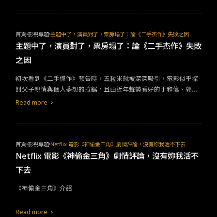
待漫長的成長期，然後有所收穫。種田文是在此基礎上衍生出現的
小說類型，主角踏實過活、然後獲得收穫。 現代人閱讀喜好不再只
追求刺激，取而代之的是陪伴感更強的清水文。
首頁
影視專題
主題中了，演員對了，票房塌了：論《二手杰作》失敗之因
主題中了，演員對了，票房塌了：論《二手杰作》失敗
之因
初次看到《二手傑作》預告時，五粒米就被深深吸引，電影似乎探
討父子親情與個人夢想的拉鋸，且由近年聲勢看好的于和偉、郭麒
麟主演，以及對內娛打榜、買粉等現象全面嘲弄，以上元素甚至讓
Read more
五粒米大膽猜測，《二手傑作》將在中國破幾十億電影中榜上有
名。 然而，本片上映26天票房僅獲得1.14億，豆瓣評分甚至只有6.
6，可以說是票房、評價雙失利，究竟是什麼原因讓這部片「塌房」
了呢？跟著五粒米的分析一探究竟。 本片改編自羅賓威廉斯於2009
首頁
影視專題
Netflix 電影《神偷金三角》劇情評論，沒有妳我活不下去
年主演的電影《冠軍老爹》。《二手傑作》講述一位陷入中年危機
Netflix 電影《神偷金三角》劇情評論，沒有妳我活不
的的國文老師馬寅波（于和偉 飾），為了隱藏兒子（郭麒麟 飾）因
下去
偷拍女同學而墜樓成植物人的事實，代筆寫遺書卻意外出書走紅的
故事。
​​《神偷金三角》介紹​
Read more