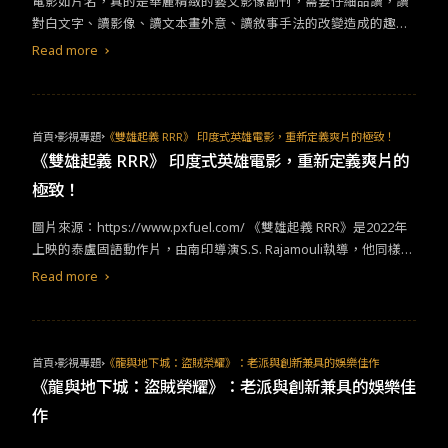
​​電影如片名，真的是華麗精緻的藝文影像副刊，需要仔細品讀，讀
來一抹色彩，但當人生開始上癮，一次失控竟然造成人生更大的悲
對白文字、讀影像、讀文本畫外意、讀敘事手法的改變造成的趣
劇。 ​
味。《法蘭西特派週報》描述期刊創辦人過世，而編輯部準備發布
Read more
最終刊的內容+訃聞，進而描繪「創作」的意義與價值，並回應這個
世代對於創作的疑問：「創作需要風格嗎？創作可以不管創作者的
品性與背景嗎？創作必須感性與理性兼具嗎？任何人都需要創作
嗎？創作會有結束的一天嗎？」。電影本身帶點黑色幽默，卻不是
首頁
影視專題
《雙雄起義 RRR》 印度式英雄電影，重新定義爽片的極致！
強烈的諷刺，而是可愛的嘲弄。​ ​​巧妙融合​​魏斯安德森​​風格，打造藝
《雙雄起義 RRR》 印度式英雄電影，重新定義爽片的
文影像副刊​ ​​魏斯安德森​​以自己擅用的置中、繽紛的鏡頭語言，打造
極致！
三大段關於創作（畫畫、文字、煮菜）、關於地域小人物的故事
（二段小故事則為開頭與收尾），他標誌性的作品風格，宛如優美
圖片來源：https://www.pxfuel.com/ 《雙雄起義 RRR》是2022年
的排版，讓人品讀起來極為舒適，而影像節奏猶如翻書一般怡然自
上映的泰盧固語動作片，由南印導演S.S. Rajamouli執導，他同樣也
得且快速，毫無喘息空間，一晃神可能就會跟不上​​魏斯安德森​​翻閱
是拍出印度最賣座電影《巴霍巴利王》的人。講到南印動作片～自
Read more
的速度。​
然就是瘋狂、浮誇但又無比精彩的代名詞啦！這部RRR看完之後你
才會知道甚麼叫做真正的「爽片」，不僅看得很爽，還娛樂效果十
足。不論是喜歡特效、動作、
喜劇
、英雄片的觀眾都會愛上這部經
典的印度虛構電影 《RRR》！ 首先我最初看到電影片名，在還不知
首頁
影視專題
《龍與地下城：盜賊榮耀》：老派與創新兼具的娛樂佳作
道他演什麼的情況下，第一個想到的就是「rrrrrr!!!」～這個我們習
《龍與地下城：盜賊榮耀》：老派與創新兼具的娛樂佳
慣用來表示喊叫的狀聲詞。一看介紹才發現還真是這意思！完整片
作
名其實是「Raudraṁ Raṇaṁ Rudhiraṁ」 在泰盧固語中意為「崛
起、怒吼、反抗」，導演突發奇想取其音譯直接命名為《RRR》，