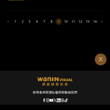
onso）​ ​​《吻到未來》是2023年Netflix原創愛情
喜劇
片，電影導演
父說「我的妻子就活得像個皇后般」，而​Delia​溫柔地提醒他「沒
為曾榮獲西班牙戈雅獎（Premios Goya）最佳新導演獎的愛勞達・
錯，但她是自殺的」，雖語帶反諷但也能知道大概發生了什麼。​ ​​在
魯伊茲・德阿蘇阿（Alauda Ruiz de Azúa）。劇情講述哈維爾在年
採訪中，身兼導演和女主角的 ​Cortellesi ​說到：「當我還小時，我
輕時發現，自己可以透過接吻預知與對方的未來。哈維爾與露西亞
記得我的祖母和曾祖母曾告訴我和我們住在一個院子裡的女人，他
<
1
2
5
6
7
8
9
10
11
12
13
14
>
的吻，預見彼此瘋狂地愛上對方並組成美滿家庭。但現實生活中，
的遭遇就像是​ Delia ​長期受到家庭暴力，施暴的對象是丈夫和親
露西亞卻是哈維爾最好朋友的女友，三人的關係在這個吻後大翻
戚。我很震驚，如此不尋常的事情竟被看作是日常，受害女性在講
轉。同時，哈維爾與亞莉安娜也悄悄譜出曖昧情愫。最後，哈維爾
述這些故事時總是語帶幽默，但這就是我們羅馬人的特點，當我們
發現亞莉安娜並沒有回到澳洲，於是哈維爾決定與她一起勇敢面對
在討論最悲慘的事情時依然面帶微笑。」​Cortellesi​也說到：「雖然
未知的愛情。​&nbsp;經看過2021年電影《愛在瘋人院》（Crazy Ab
這是一部當代電影，但背景是 ​1946 ​年​ 5 ​月的二戰時期，代表著女
out You）的觀眾，應該有發現《愛在瘋人院》的男女主角就是《吻
性和重男輕女的問題根深蒂固，一直到今天都還存在​​。​​」​
到未來》的哈維爾和亞莉安娜。不同於《愛在瘋人院》裡愛的瘋
狂，兩人在《吻到未來》裡感情平淡，卻願意與對方一起面對未
知。《吻到未來》裡的角色刻畫鮮明，哈維爾善解人意、露西亞從
裡到外散發西班牙女人迷人又自信的魅力、亞莉安娜鬼靈精怪且勇
敢、足科醫生羅貝托專業又樂助人、知名作家蘇索勒絲脾氣差。電
影最後幾個讓人會心一笑、熱淚盈眶的橋段是，哈維爾悄悄送給亞
莉安娜回澳洲的機票，但亞莉安娜卻為喜歡的人留下；蘇索勒絲・
使用者條款
隱私權條款
聯絡我們
杜蘭在慶功宴說哈維爾獨具慧眼，在她身上看見了連自己都好久不
見的作家才華。謝謝他忍受她的脾氣，也感謝他看到她的潛能；羅
貝托與露西亞用哈維爾的名義贊助羅貝托成立的基金會，三人盡釋
© 2026 Wanin International Visual Enterprise, Ltd. 及其關係企業。版權所有。