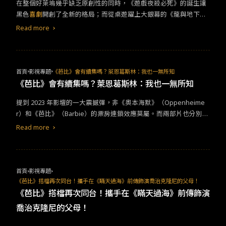
在整個好萊塢幾乎缺乏原創性的同時，《遊戲夜殺必死》的誕生讓
非常具有創意且與劇意相符，令人印象深刻。
黑色
喜劇
開創了全新的格局；而從桌遊躍上大銀幕的《龍與地下
城：盜賊榮耀》完美的把持住了一個「遊戲電影」該有的本質：遊
Read more
玩感。不僅僅是遊玩感，它翻玩好萊塢的套路一次又一次的只會增
添觀眾對他的興趣，成為一次成功的嘗試。 作為一個從未接觸過
《龍與地下城》的觀眾而言，它十分有效的透過人物本身去帶出整
個的世界觀架構、角色的性格缺陷以及一個「地圖」般的電影框
首頁
影視專題
《芭比》會有續集嗎？萊恩葛斯林：我也一無所知
架，驚人的調度和頗為驚喜的攝影機運動都為電影本身增添了有別
《芭比》會有續集嗎？萊恩葛斯林：我也一無所知
於銅臭味十足的好萊塢商業電影的清新氣息。 同時，作為一部遊戲
​​提到 2023 年影壇的一大震撼彈，非《奧本海默》（Oppenheime
改編電影，《龍與地下城：盜賊榮耀》很聰明地知道哪些角色該被
r）和《芭比》（Barbie）的票房連鎖效應莫屬。而兩部片也分別在
深入刻劃、哪些角色該被惡趣味化，劇本也藉由這種方式一層層玩
年度票房的前三名中包辦了兩個位置，《芭比》更是成功突破了十
轉老套的好萊塢幽默公式，並巧妙的契合三拍的
喜劇
節奏。野心不
Read more
億美元的票房大關。然而，作為一部如此成功的 IP 改編電影，《芭
大的故事架構亦是本片出色之處，如何在惡趣味和講好一個故事之
比》有續集的可能性嗎？​ ​​根據外媒報導指出，在《芭比》中飾演肯
間平衡，《龍與地下城：盜賊榮耀》都做到了。
尼迪萊恩葛斯林（Ryan Gosling）在倫敦 BFI Soundbank 的 QA 環
節中分享了他對《芭比2》未來可能性的看法。他在訪談中表示，到
首頁
影視專題
目前為止「我們真的一無所知」。然而，他提出了一個建議，如果
《芭比》搭檔再次同台！攜手在《瞞天過海》前傳飾演喬治克隆尼的父母！
他在可能製作的續集中繼續演出，他可以展現肯尼這個角色的其他
《芭比》搭檔再次同台！攜手在《瞞天過海》前傳飾演
面向，並說道：​ ​​「噢，我對續集一無所知。但（如果有續集）能不
喬治克隆尼的父母！
能是一個身材豐滿的肯尼？我能演一個豐滿的肯尼，比如叫做三明
治肯尼之類的？我下次能演那個肯尼嗎？」​