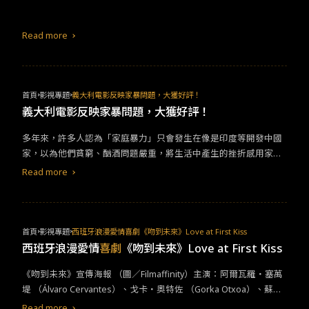
Read more
首頁
影視專題
義大利電影反映家暴問題，大獲好評！
義大利電影反映家暴問題，大獲好評！
​​多年來，許多人認為「家庭暴力」只會發生在像是印度等開發中國
家​​，以為他們貧窮、酗酒問題嚴重，將生活中產生的挫折感用家庭
暴力來宣洩。但，​​近期義大利上映了一部家暴題材的電影《​Ther
Read more
e’s Still Tomorrow​》（義大利文：​C'è ancora domani)​，引發義大
利人的熱烈討論，證明像是在已開發國家的義大利家暴問題也不容
小覷。​&nbsp;​​《​There's Still Tomorrow​》在義大利一上映彷彿風
暴般襲捲義大利全國，受到義大利人的喜愛和討論，票房絲毫不輸
首頁
影視專題
西班牙浪漫愛情喜劇《吻到未來》Love at First Kiss
給《​Barbie​芭比》。網友更給予「這是一部所有人都該看的電影」
西班牙浪漫愛情
喜劇
《吻到未來》Love at First Kiss
的高評價​​。​ ​​電影用一個響亮的耳光做為開場，​Delia​（​Paola Cortell
《吻到未來》宣傳海報 （圖／Filmaffinity）​​​主演：阿爾瓦羅・塞萬
esi ​飾）熟睡在丈夫​ Ivano ​（​Valerio Mastandrea ​飾）身旁，一醒
堤 （Álvaro Cervantes）、戈卡・奧特佐 （Gorka Otxoa）、蘇珊
來就遭到丈夫的一巴掌，巴掌不輕，但 ​Delia ​的反應卻一點也不驚
娜・阿貝特瓦 （Susana Abaitua）、西爾維亞・阿隆索 （Silvia Al
訝，彷彿這就是​​她​​的日常生活。這部黑白電影中，開場 ​Delia ​的岳
Read more