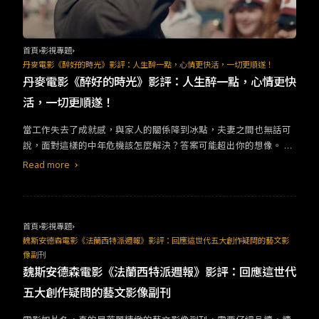
首頁
影視專題
丹麥電影《醉好的時光》影評：人生醉一點，心情更快活，一切更順遂！
丹麥電影《醉好的時光》影評：人生醉一點，心情更快
活，一切更順遂！
​​當工作失去了成就感，與家人的關係降到冰點，夫妻之間也無話可
說，面對這樣的中年危機該怎麼解決？答案可能超出你的想像。​ ​​在
喝酒如喝水的「丹麥」，有非常強大的喝酒文化，甚至還發展出環
Read more
湖的「喝酒比賽」，然而酒作為一種容易成癮的物質，總是被社會
當作某種危險的東西，例如失戀、失婚要買酒解憂愁、工作不順來
去乾一杯，而最被貶低的大概就是喝醉後發酒瘋，小至吵架、大至
動粗、酒駕。於是用酒渡過中年危機，乍聽之下似乎很不科學，但
首頁
影視專題
電影《醉好的時光》卻告訴我們：「人生醉一點，一切更順遂！」 ​ ​​
魏斯安德森電影《法蘭西特派週報》影評：回應這世代五大創作疑問的藝文影
像副刊
電影描述四位常混在一起的中年老師，如何解決各自在工作上、感
魏斯安德森電影《法蘭西特派週報》影評：回應這世代
情上、家庭上的中年危機，其中又以主角（拔叔Mads）最嚴重，學
生投訴他教課太無趣、妻子嫌棄他與以前不同，孩子更是不想跟他
五大創作疑問的藝文影像副刊
說話，生活已無生機，保守無聊的他，在老師朋友的建議下，開始
喝酒讓自己放鬆，而那「0.05%」的酒精濃度，確實為他的生活帶