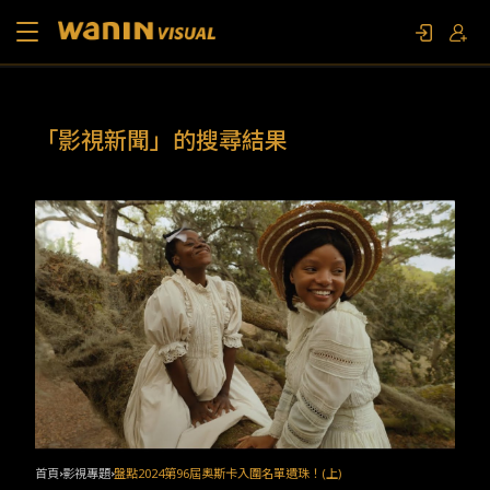
關於我們
「影視新聞」的搜尋結果
作品列表
影視專題
聯繫我們
限定活動
首頁
影視專題
盤點2024第96屆奧斯卡入圍名單遺珠！(上)