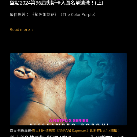
TW
EN
JP
KR
盤點2024第96屆奧斯卡入圍名單遺珠！(上)
最佳影片： 《紫色姐妹花》（The Color Purple）
Read more
首頁
影視專題
義大利色情影集《我是A咖 Supersex》即將在Netflix開播！