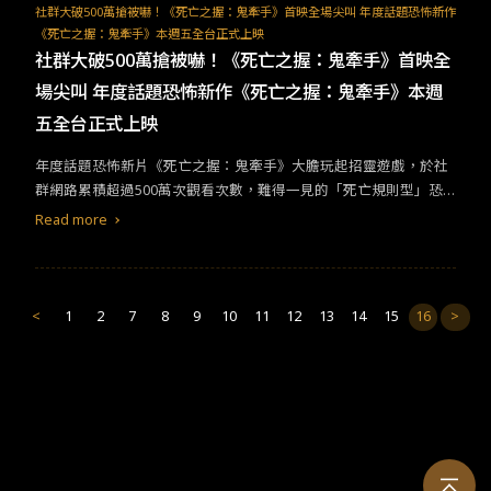
社群大破500萬搶被嚇！《死亡之握：鬼牽手》首映全場尖叫 年度話題恐怖新作
《死亡之握：鬼牽手》本週五全台正式上映
社群大破500萬搶被嚇！《死亡之握：鬼牽手》首映全
場尖叫 年度話題恐怖新作《死亡之握：鬼牽手》本週
五全台正式上映
年度話題恐怖新片《死亡之握：鬼牽手》大膽玩起招靈遊戲，於社
群網路累積超過500萬次觀看次數，難得一見的「死亡規則型」恐
怖片，掀起網友熱烈討論，備受各界矚目，今晚舉辦首映會眾星雲
Read more
集，網銀國際影視總經理暨總監製陳宜旻與導演王晧率領嚴正嵐、
涂善存、睦媄、歐陽倫、美麗本⼈、林⼦熙出席，現場熱鬧非凡。
陳宜旻表示，距離電影殺青到上映日期正好一年，希望觀眾多多支
持這部勇於開創台灣恐怖片類型的電影。 導演王晧表示，這部片融
<
1
2
7
8
9
10
11
12
13
14
15
16
>
合了很多元素，不走傳統鬼片風格，有點像是複合式恐怖片，而恐
怖片最重視配樂與音效，第一次為恐怖片操刀配樂的音樂總監李英
宏說道：「過程中我和導演不斷來回討論，要讓電影又酷又吵又
炫，請大家到影廳感受一下！」但拍攝過程不免發生神秘事件，導
演王晧透露，電影有出現鴿子，而拍片期間編劇竟曾在家中發現來
路不明的鴿子屍體，留下斑斑血跡和大量羽毛，眾人聽了倒吸一口
氣，直喊太恐怖！ 嚴正嵐三度演出恐怖片，飾演高中老師恩妤，嚴