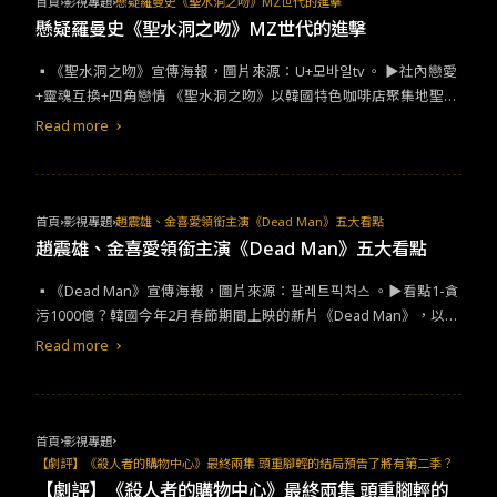
首頁
影視專題
懸疑羅曼史《聖水洞之吻》MZ世代的進擊
懸疑羅曼史《聖水洞之吻》MZ世代的進擊
▪︎《聖水洞之吻》宣傳海報，圖片來源：U+모바일tv 。 ▶社內戀愛
+靈魂互換+四角戀情 《聖水洞之吻》以韓國特色咖啡店聚集地聖水
洞為背景，講述位在聖水洞的品牌行銷公司中發生的各種奇幻趣
Read more
事。聖水洞不只有許多古色古香的文藝小店及手作教室，週末也會
有各種攤販市集開張，加上附近有公園步道可以利用，是逛街、約
會及散步的好去處。
首頁
影視專題
趙震雄、金喜愛領銜主演《Dead Man》五大看點
趙震雄、金喜愛領銜主演《Dead Man》五大看點
▪︎《Dead Man》宣傳海報，圖片來源：팔레트픽처스 。▶看點1-貪
污1000億？韓國今年2月春節期間上映的新片《Dead Man》，以新
鮮的內容設定和刺激又無法預測的劇情走向引發不少話題，才上映
Read more
一週就吸引了20萬人次觀影，韓國網友們也紛紛在評論區留下觀後
感：「第一次看電影沒注意時間就結束了！」、「相信趙震雄準沒
錯」、「電影太有趣了，結尾大家都在鼓掌呢！」，對於劇情和演
員們的好評不斷上升，也讓人們提高了對本片的期待感。「把名字
首頁
影視專題
跟人生都賣掉吧！」《Dead Man》片中講述一位背負著貪污1000
【劇評】《殺人者的購物中心》最終兩集 頭重腳輕的結局預告了將有第二季？
億韓幣的罪名死去的男人，誓死找回自己被賣掉的名字和失去的人
【劇評】《殺人者的購物中心》最終兩集 頭重腳輕的