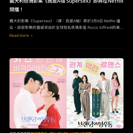
義大利色情影集《我是A咖 Supersex》即將在Netflix
開播！
義大利影集《Supersex》（譯：我是A咖）將於3月6日 Netflix 播
出，該部影集的靈感來自於全球知名色情影星 Rocco Siffredi的真
實人生，根據統計，他所拍攝的色情電視電影總數超過1500部。
Read more
《Supersex》影集出自於義大利知名編劇Francesca Manieri之
手，他的作品包括：《We Are Who We Are》、《L’Immensit
à》，眾所皆知，他是一位激進的女權主義者，在宣傳期間，《Sup
ersex》被形容為一部精深的影集，全劇描述了義大利影星Rocco Si
ffredi的童年生活和從第三視角觀看他的家庭，著重在「他與愛之間
的關係」，並闡述 Rocco Siffredi 如何從一個出生於Ortona（義大
利中部小鎮）的平凡男子成為現在全球最知名最頂尖的A片影星、
導演。 《Supersex》的導演為Matteo Rovere（作品《Romulu
s》)、 Francesco Carrozzini (作品《The Hanging Sun》) 和 Franc
esca Mazzoleni (作品《Punta Sacra》）。