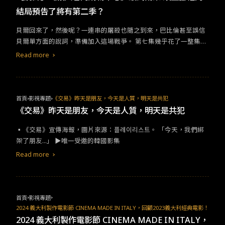
生，片中充滿著緊張感和不可預測的反轉內容，加上趙震雄和金喜
結局預告了將有第二季？
愛等實力派演員們的合作，讓《Dead Man》成為今年必看電影之
一！《Dead Man》電影預告篇：▪︎《Dead Man》電影發佈會/河
貝爾回來了，然後呢？一連串的屠殺也隨之到來，巴比倫甚至誤信
准元導演，圖片來源：한국경제 뉴스 。▶看點2-河導演製作本片艱
貝爾單方面的說詞，準備加入這場戰爭。 第七集幾乎花了一整集的
辛過程河准元導演曾與奉俊昊導演合作恐怖劇情片《駭人怪物》，
篇幅重述智安父母被殺的內容。或許是寫到貝爾復活的橋段不得不
Read more
河准元導演也是河明中導演的二兒子，本片則是河導演第一部個人
順下去的情節，但即便把貝爾大屠殺的細節全數抽掉，依然不影響
執導的電影作品。犯罪劇情片《Dead Man》除了負責執導之外，
觀影。事實上，這是編劇把觀眾想得太簡單的結果，觀眾腦補的能
劇情編寫的部分也是河導演一手包辦，取材過程長達五年，為了在
力強又豐富，反而是編劇把細解寫出來之後扼殺了許多可能，且使
片中呈現最真實的劇情故事，五年之間採訪了許多與政治工作相關
劇情完全停擺，猶如夢回第一集。 其實這就是回溯的一大缺點，我
首頁
影視專題
《交易》昨天是朋友，今天是人質，明天是共犯
的人物，除了劇情故事，河導演也很注重片中呈現的畫面感，即使
個人認為回溯的目的是「補充資訊」，而不是提供「已知資訊」。
《交易》昨天是朋友，今天是人質，明天是共犯
只有幾秒的畫面也都需要經過長時間的構思，只為了給觀眾們帶來
假使要賣弄懸疑感讓觀眾好奇的話，可從不同視角處理劇情，相信
最好的觀影體驗，敬業的態度令人欽佩。「就算我救不了自己，我
▪︎《交易》宣傳海報，圖片來源：플레이리스트。 ​​「今天，我們綁
看到的世界一定不同，或是亦可只留故事的碎片，後續再一次公開
也要把你們全殺了」▪︎《Dead Man》電影劇照/演員趙震雄，圖片
架了朋友​...​」​ ​​▶唯一受邀的韓國影集​
全貌，兩者都是常見的方法。
來源：팔레트픽처스 。▶看點3-李萬財（趙震雄 飾）失去名字也失
Read more
去了原本擁有的人生，變成「死人」的李萬財，誓死奪回屬於自己
的一切。演員趙震雄在《Dead Man》中用細膩的演技呈現一夜之
間名字、家人、人生都被奪走的李萬財，實力派演員趙震雄在片中
強烈的情感變化及豐富的演技呈現也是本片的一大看點。▪︎《Dead
首頁
影視專題
Man》電影劇照/演員金喜愛，圖片來源：팔레트픽처스 。 ▶看點4-
2024 義大利製作電影節 CINEMA MADE IN ITALY，回顧2023義大利經典電影！
沈女士（金喜愛 飾） 演員金喜愛在片中飾演沈女士，從事的行業是
2024 義大利製作電影節 CINEMA MADE IN ITALY，