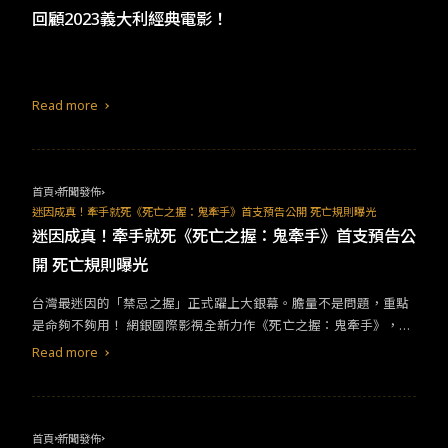
在政治界擔任顧問，沈女士不只經歷豐富，實力更是數一數二，她
回顧2023義大利經典電影！
會選擇包庇政治界的大人物嗎？還是會選擇幫助一無所有的李萬財
呢？在實力派演員金喜愛的詮釋下，沈女士的氣場和魅力更上一層
樓。
Read more
首頁
新聞發佈
迷因成真！牽手就死《死亡之握：鬼牽手》首支預告公開 死亡規則曝光
迷因成真！牽手就死《死亡之握：鬼牽手》首支預告公
開 死亡規則曝光
台灣最迷因的「禁忌之握」正式躍上⼤銀幕。膽量不是問題，重點
是命夠不夠⽤！ 網銀國際影視全新⼒作《死亡之握：⿁牽⼿》，顛
覆台灣恐怖電影節奏，開創⾸⾒ 「死亡規則型」恐怖爽片。集結嚴
Read more
正嵐、涂善存、睦媄、初孟軒、歐陽倫、美麗本
首頁
新聞發佈