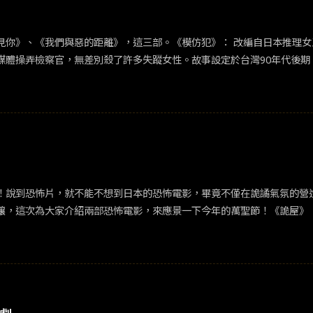
模仿犯》： 改編自日本推理女王宮部美幸同名暢銷小說，當時賣出破百萬本的佳績，也被翻
媒體操弄檢察官，無差別殺了許多失蹤女性。故事設定於台灣90年代後期
這個犯罪的惡就會像疾病一樣的蔓延，最終要用什麼樣的方式可以讓這個惡停止
！說到恐怖片，就不能不想到日本的恐怖電影，畢竟不僅在詭譎氣氛的營
電影，來應景一下今年的萬聖節！《詭屋》： 改編獲得日本長篇小說新人獎之作！小說獲得第13屆小
二、角田光代等人都對這部作品表示驚為天人，表示神田以不像新人的絕
戰恐怖懸疑題材，主角搬入新居後卻發生一連串恐怖事件，並不斷向外擴
庭溫暖的「魔法之家」，但是自從搬到新家後，賢二的身邊接二連三出現
續離奇死亡，而男主角不願面對的童年記憶也被掀開…這一連串詭異現象