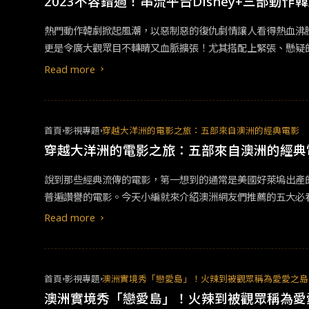
2023不容錯過！串流平台Disney+三部動作
熱門動作韓劇掀起風潮，以惡制惡的復仇劇情讓人看得熱血沸
更是令廣大觀眾目不轉睛又血脈擴張！尤其搭配上緊張、懸疑的氣氛，一幕幕
VING異能》，卡司一字排開令劇迷尖叫連連！ 故事線從能飄浮空中的高中學生「金奉皙」開始，遇到轉學生「張喜秀」之後發現隱藏在學校裡的秘密，甚至家裡的父母也「怪怪的」，而故事另一條
Read more
主線，則是與「異能者」有關的連續謀殺案，似乎有人正在逐
機呢？大咖雲集！全球爆紅的《MOVING異能》，被譽為20
首頁
影視專題
穿越大洋洲的電影之旅：五部來自澳洲的經典電影
穿越大洋洲的電影之旅：五部來自澳洲的經典
說到那些經典流傳的電影，第一想到的通常是美國好萊塢出產
普遍讚譽的電影。今天小編就來介紹澳洲網友們推薦的五大必看經典電影（
Dundee》是一部不朽的經典，由彼得·法曼執導，保羅·霍
Read more
與鄧迪相遇因而開始了一段充滿幽默、危險和浪漫的刺激之旅
化融為一體，使其成為了深受喜愛的經典。並且向世界展示了澳洲的文化及生活
Rock》是一個發生在20世紀的失蹤事件。一群貴族女子學
首頁
影視專題
澳洲實境秀「戀愛島」！火辣到被觀眾稱為愛愛之島
譎且哀淒的意外事件，隱喻二十世紀初即將脫離​​殖民統治的澳洲所面臨的蛻變推薦指數4/5網友評論： “是一部令人
澳洲實境秀「戀愛島」！火辣到被觀眾稱為愛
以忘懷。”