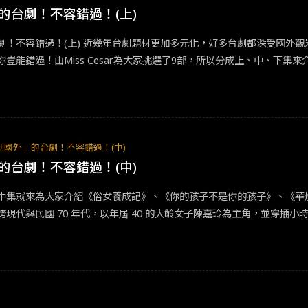
obis）&nbsp;根據韓國電影振興委員會的票房統計系統顯示，《附身》全韓
的台劇！不容錯過！(上)
576,297韓圜（約台幣4億多），成績相當漂亮。然而要將一部共有28集
劇！不容錯過！(上) 近幾年台劇題材更加多元化，好多台劇都深受國外
是非常考究製作團隊能力的一件情。以下統整了幾項廢柴妹從韓網上觀察的影評內容，
你豈能錯過！由Miss Cesar為大家挑選了9部，所以分成上、中、下
到破億預算的成本
自日本漫畫《花樣男子》的校園愛情偶像劇，台版部分由徐熙媛（大S）、男子團體F
劃分台灣電視史上重要分水嶺，往後電視劇發展皆紛紛打造偶像題材的戲
灣也掀起熱潮！然而無論中、日、韓、台、泰，每個版本都會掀起一陣風
的程度，你沒看過就太說不過去了吧！
到國外」的台劇！不容錯過！(中)
的台劇！不容錯過！(中)
集就來為大家介紹《俗女養成記》、《你的孩子不是你的孩子》、《華燈初上》，這三
跨現代與民國 70 年代，以年屆 40 的大齡女子陳嘉玲為主角，並穿插
的好口碑，由原班人馬製作演出的《俗女養成記 2》在收視與口碑的表現也
演韓劇《黑道律師文森佐》、泰國超夯 BL 劇《只因我們天生一對》同
劇！也是一部台灣之光的好劇！ 《你的孩子不是你的孩子》：