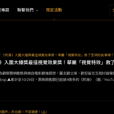
視專題
聯繫我們
限定活動
／《附身》入圍大鐘獎最佳視覺效果獎！華麗「視覺特效」救了空洞的故事線
》入圍大鐘獎最佳視覺效果獎！華麗「視覺特效」救
為觀察韓網動態與親自電影觀後感想，屬主觀立場，歡迎留言互相討論電
sp;▲累計至10/29日，票房銷售額已超過4億多的《附身》（圖／YouTube
所：雪景的秘密》（台灣翻譯：《附身》，以下統一以《附身》為名。）
有鑑於姜棟元之前奇幻類型片的賣座與好評，如《田禹治》、《黑司祭們
期待越大，看完之後的落失感也相對增加」的感觸。 &nbsp; 筆者本身並沒有看過漫畫原作，但本身就是一個奇幻類型
僅是日韓片，也是熱愛NETFLIX知名的西洋影集系列《怪奇物語》、《
刃》、《地獄樂》一定是要在片單之內的吧？（謎：咳咳，再講下去就要離
到國外」的台劇！不容錯過！(上)