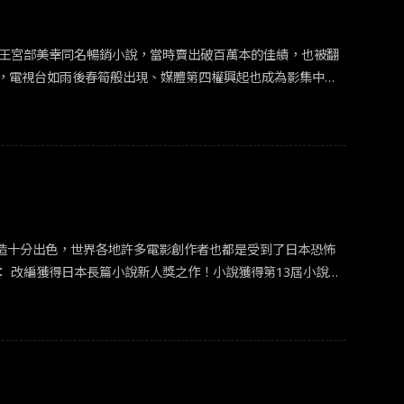
，電視台如雨後春筍般出現、媒體第四權興起也成為影集中的
，是人性的善嗎？還是心裡最後的那把尺？要如何衡量是善是惡？
造十分出色，世界各地許多電影創作者也都是受到了日本恐怖
說現
佳文筆，寫出壓倒性的戰慄恐懼文學，獲得全數評審一致認
散，原應該是溫暖甜蜜的家，卻變成充滿不安恐怖的屋子，故
各種恐怖事件。寄件人不明的恐嚇信、女兒昏倒在地下室、太
的真相都指向令人難以置信的結局！