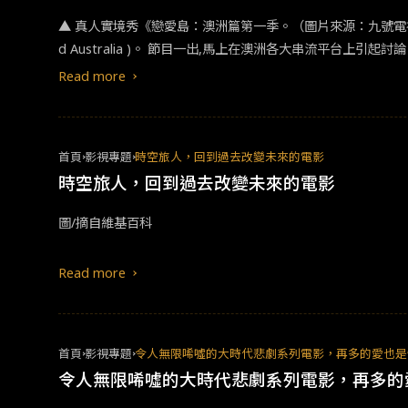
▲ 真人實境秀《戀愛島：澳洲篇第一季。（圖片來源：九號電視台 )N
d Australia )。 節目一出,馬上在澳洲各大串流平
少嘉賓還是會按耐不住生理的慾望,讓觀眾每一集都看得心癢癢，也讓節
Read more
愛 每季節目都會選出單身的5男5女來參加,這些嘉賓們被稱為“島民” ，他們會住進小島裡的豪華別墅，開始為期數週的相處，節目組會安排許多挑戰及活動來增進島民之間的感情，島民們必須在規定
時間內了解彼此，找到真愛並在過程中贏得觀眾芳心，失敗者
首頁
影視專題
時空旅人，回到過去改變未來的電影
時空旅人，回到過去改變未來的電影
圖/摘自維基百科
Read more
首頁
影視專題
令人無限唏噓的大時代悲劇系列電影，再多的愛也是
令人無限唏噓的大時代悲劇系列電影，再多的