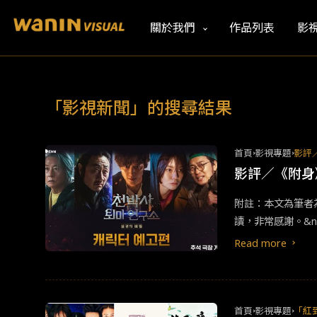
關於我們
作品列表
影
「影視新聞」的搜尋結果
首頁
影視專題
影評
影評／《附身
附註：本文為筆者
讀，非常感謝。&nb
《千博士驅魔研究
Read more
元」擔任男主角，
然而應該不少觀眾像筆者一樣，「
的無敵愛好者，不
迴戰》、《鬼滅之
首頁
影視專題
「紅