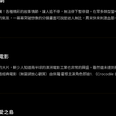
韓劇
騰！各種精彩的故事情節，讓人追不停，無法停下暫停鍵。在眾多類型當
突破想像的分鏡畫面可說是迷人無比，周末快來刺激血脈一下吧！《MOVING異能》
步「消滅」異能者及他們的孩子，究竟幕後主使者是誰？異能者擁有什麼
23年度現象級韓劇作品，你千萬不能錯過！
電影
的大片，鮮少人知道南半球的澳洲電影工業也非常的興盛。雖然還未達到
無雷請放心觀賞）由保羅·霍根主演角色鄧迪1. 《Crocodile Dunde
根、琳達·科斯羅斯基主演的劇情片. 該片講述了一位美國女記者因為偶然
。網友推薦指數5/5直至今日這部電影仍佔據澳洲票房紀錄第一。保羅霍
樣貌2. 《Picnic at Hanging Rock》（懸崖上的野餐）1975劇
校的師生，在懸崖上野餐時神秘失蹤。多日後在林子裡找到一位昏迷的學生
陶醉的美麗和神秘電影。結尾留下了許多的值得探討的問題，而不是答案，使人難
愛之島