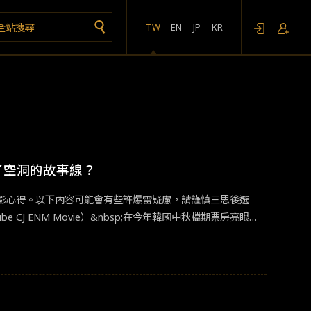
TW
EN
JP
KR
？
了空洞的故事線？
影心得。以下內容可能會有些許爆雷疑慮，請謹慎三思後選
 CJ ENM Movie）&nbsp;在今年韓國中秋檔期票房亮眼的
，請來韓網譽為「票房靈藥」的韓國四大公共財之一「姜棟
》等，讓電影《附身》未上映前的預售票房成績就十分亮眼，
星期三》、《闇》等的奇幻片愛好者，動畫類就更不用說《咒術
題了）&nbsp;▲韓國電影振興委員會票房系統，《附身》統