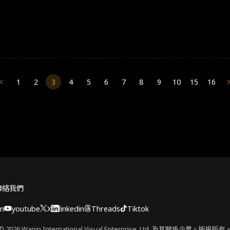
<
1
2
3
4
5
6
7
8
9
10
15
16
聯絡我們
am
youtube
X
linkedin
Threads
Tiktok
© 2026 Wanin International Visual Enterprise, Ltd. 及其關係企業。版權所有