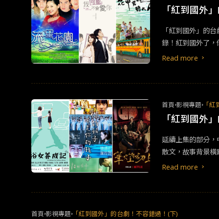
計數據。（圖／ k
「紅到國外」
房為18,606,
「紅到國外」的台
的關係，要交待清楚
錄！紅到國外了，
事，華麗特效感受
會愛你》、《花甲男孩轉大人》這三部。 《流星花園》：是一部改編
Read more
4主演，該劇成為
劇中主角F4在台
本，光這熱門翻拍
首頁
影視專題
「紅
「紅到國外」
延續上集的部分，中
散文，故事背景橫
長史！延續第一季
Read more
賞」，與宋仲基主
首頁
影視專題
「紅到國外」的台劇！不容錯過！(下)