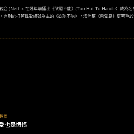
etflix 在幾年前播出《欲罷不能》(Too Hot To Handle）成為
台上引起討論，有別於打著性愛旗號為主的《欲罷不能》，澳洲篇《戀愛島》更
目從第一季到第四季收視率都穩坐澳洲前10名。▲ 澳洲戀愛島島民住宿。（圖片來源
則會面臨被趕出小島的危機。
惆悵
愛也是惆悵