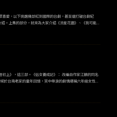
累計至10/29日的累積觀看人數為1,912,836人，累積銷售票
的漫畫原作，精縮成一部只有1小時38分鐘的電影，故事線與人物之間
觀眾喜愛，以下挑選幾部紅到國際的台劇，甚至還打破台劇紀
以及自己的一些想法。 可以無腦體驗的輕鬆故
集來介紹。上集的部分，就來為大家介紹《流星花園》、《我可能不
劇，因此媒體以「偶像劇鼻祖」形容該劇在電視史上的定位，而
潮，並且也將劇中演員聲勢推到最高點！此劇可翻拍成五個版
部。《俗女養成記》： 改編自作家江鵝的同名
小時候於台南老家的童年回憶，笑中帶淚的劇情堪稱六年級女性成
同樣不俗，更獲得 2021 東京國際戲劇節「海外作品特別
時並列，成為繼《花甲男孩轉大人》後，第二部拿下此殊榮的台