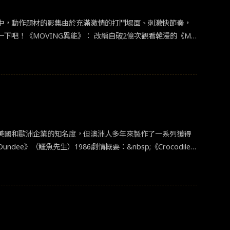
中，動作題材的影集由於充滿激情的打鬥場面、刺激快節奏，
： 改編自破2億次觀看韓漫的《MO
樣的過去、為何會被追殺？父母為了保護孩子又該如何化解危
美國和歐洲企業的知名度，但澳洲人多年來製作了一系列獲得
e》（鱷魚先生）1986劇情概要：&nbsp;《Crocodile
聽聞冒險家鄧迪自鱷魚口中逃生的奇聞，為了採訪他而來到澳大利亞
根飾演的標誌性角色米克鄧迪。他的幽默、冒險和迷人的澳洲文
情梗概：&nbsp;由彼得威爾執導的《Picnic at Hanging
。但她醒來後，什麼都不記得。懸案至此開始。這部電影藉由詭