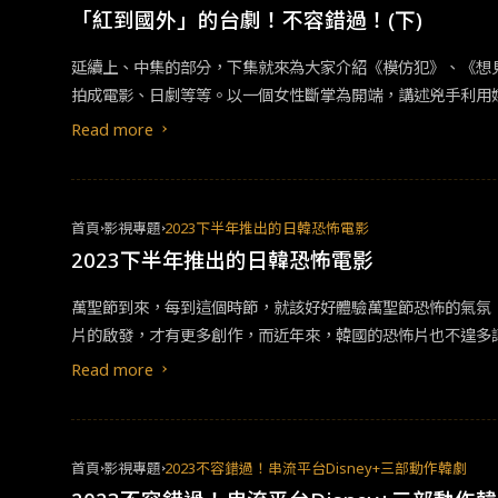
「紅到國外」的台劇！不容錯過！(下)
延續上、中集的部分，下集就來為大家介紹《模仿犯》、《想見你》、《我們與惡的距離》，這三部。《
拍成電影、日劇等等。以一個女性斷掌為開端，講述兇手利用
重要背景。 《模仿犯》中的犯罪比疾病更像疾病，
Read more
首頁
影視專題
2023下半年推出的日韓恐怖電影
2023下半年推出的日韓恐怖電影
萬聖節到來，每到這個時節，就該好好體驗萬聖節恐怖的氣氛
片的啟發，才有更多創作，而近年來，韓國的恐怖片也不遑多讓，這次為大家介紹兩部恐怖
代長篇新人獎，當時獲得日本歷代恐怖大師石田衣良、伊藤潤
Read more
可，一舉拿下新人獎，如今轉至大銀幕豈能錯過！導演首度挑
事充滿了被窺視的恐怖感受。 劇情描述在冬季極度寒冷的日本長野縣，男主角與妻子和女兒小幸同住在小公寓中，每到冬天女兒便冷到生病，他看上了一間獨棟的新屋，屋子的地下室設有供應暖氣
的系統，能讓整棟屋子快速溫暖起來，可說是他心目中象徵家
首頁
影視專題
2023不容錯過！串流平台Disney+三部動作韓劇
太堅持家中有神秘的視線總是在看著自己、周圍認識的人更連