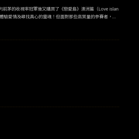
名列前茅的收視率冠軍後又購買了《戀愛島》澳洲篇（Love islan
著重於體驗愛情及尋找真心的靈魂！但面對那些高質量的參賽者，不
：九號電視台 ) 在夢幻小島上體驗終極戀