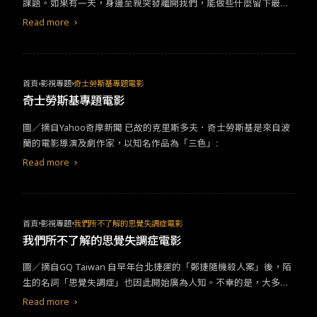
課題。如果有一天，身邊至親突發離開我們，能做些什麼留下最好
好的回憶？或者是知道自己生命即將進入倒數，你有想過在有限時
Read more
光做些什麼事讓人生不留遺憾呢？
首頁
影視專題
奇士勞斯基專題電影
奇士勞斯基專題電影
圖／摘自Yahoo奇摩新聞 已故的克里斯多夫．奇士勞斯基是來自波
蘭的電影導演及劇作家，以知名作品為「三色」:
Read more
首頁
影視專題
我們所不了解的思覺失調症電影
我們所不了解的思覺失調症電影
圖／摘自GQ Taiwan 自早年台北捷運的「鄭捷隨機殺人案」後，陌
生的名詞「思覺失調症」也因此開始廣為人知。不幸的是，大多數
人不了解這種精神疾病，使他們遭汙名；而許多犯罪者則常以此疾
Read more
病為由，想擺脫刑責。但是，這種病症其實是讓大多數人產生幻聽