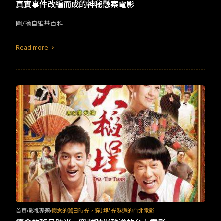
TW
EN
JP
KR
真實事件改編而成的神秘懸案電影
圖/摘自維基百科
Read more
首頁
影視專題
懷念的舊日時光，穿越時光隧道的台北電影