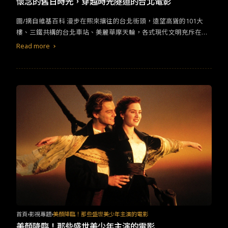
懷念的舊日時光，穿越時光隧道的台北電影
圖/摘自維基百科 漫步在熙來攘往的台北街頭，遠望高聳的101大
樓、三鐵共構的台北車站、美麗華摩天輪，各式現代文明充斥在我
們身邊；但一個不經意地轉身，與101遙遙相望的四四南村、屹立
Read more
不搖的北門、優美寧靜的圓山大飯店也在身旁。舊台北的痕跡隨處
可見，讓我們跟著電影一起回味當年的美好時光吧！
首頁
影視專題
美顏降臨！那些盛世美少年主演的電影
美顏降臨！那些盛世美少年主演的電影