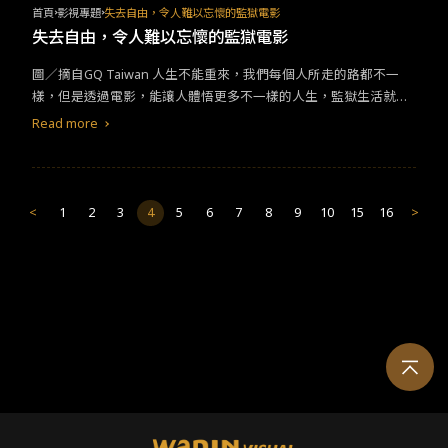
首頁
影視專題
失去自由，令人難以忘懷的監獄電影
失去自由，令人難以忘懷的監獄電影
圖／摘自GQ Taiwan 人生不能重來，我們每個人所走的路都不一
樣，但是透過電影，能讓人體悟更多不一樣的人生，監獄生活就是
其中一種。在普羅大眾印象中，監獄是懲罰犯人的場所，令人生
Read more
畏。然而，即便監獄看似陰森恐怖且數十年如一日，卻也引人好
奇。
<
1
2
3
4
5
6
7
8
9
10
15
16
>