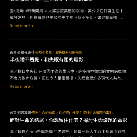
圖/摘自中時新聞網 人人都喜歡美麗的事物，美少女在日常生活中
或許常見，但擁有盛世美顏的美少年可就不多見。如果有著盛世美
顏加上絕佳演技，真的可以成為票房保證。
Read more
首頁
影視專題
半夜睡不著覺，和失眠有關的電影
半夜睡不著覺，和失眠有關的電影
圖／摘自中央社 在現代忙碌的生活中，許多精神類型的文明病雖然
不會有致命危機，但也令人相當困擾。失眠也是許多現代人共有的
病症之一，每當夜晚來臨，讓人輾轉難眠，其實真的很痛苦呢！
Read more
首頁
影視專題
面對生命的結尾，你想留住什麼？探討生命議題的電影
面對生命的結尾，你想留住什麼？探討生命議題的電影
圖／摘自Yahoo奇摩新聞 生老病死，是每一個人生命中都會面對的