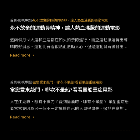
幻覺，或是因為無法有效的組織邏輯想法，無法正常的與他人交
流，並非每一個患者都會成為隨機殺人的犯罪者。
首頁
影視專題
永不放棄的運動員精神，讓人熱血沸騰的運動電影
永不放棄的運動員精神，讓人熱血沸騰的運動電影
這兩個月世大運和亞運都在如火如荼的進行，而亞運也接連傳出奪
牌的好消息。運動比賽看似熱血激勵人心，但是運動員背後付出的
努力往往不為人知，如果有幸參加全國甚至世界賽事獲獎，才有可
Read more
能被重視。 《KANO》
首頁
影視專題
當戀愛來敲門，哪次不暈船?看看暈船重症電影
當戀愛來敲門，哪次不暈船?看看暈船重症電影
人在江湖飄，哪有不挨刀？愛到情濃時，哪有不暈船？ 暈船重症患
者常常會因為另一個不一定屬於自己的人患得患失。過於在意對方
感受，即便知道對方對自己沒有感情或只是玩玩，也還是一股腦栽
Read more
進去，假想兩人的美好未來。來看看幾部暈船電影，確認自己是不
是重症患者吧！