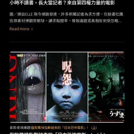
TW
EN
JP
KR
小時不讀書，長大當記者？來自第四權力量的電影
圖／摘自ELLE 現今網路發達，許多新聞記者為求方便，在臉書社團
找尋素材博觀眾眼球。講求點閱率，導致議題或真相反倒受忽略，
甚至連文章錯字也未作修正，「新聞」變「腥聞」。於是，大家開
Read more
始打趣調侃「小時不讀書，長大當記者」。身為第四權，媒體須堅
守新聞道德、揭發真相，才能捍衛公眾知的權利，以下介紹幾部真
正發揮新聞人價值的電影。
首頁
影視專題
盤點驚悚指數破表的「日本恐怖電影」! (上)