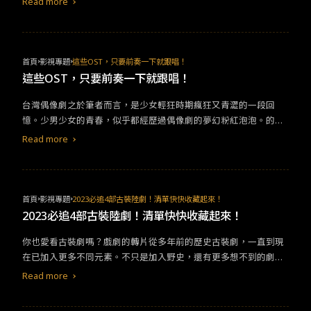
Read more
也有92%的好評。&nbsp;(出處：CGV平台)&nbsp;電影中的二手交
易網站與韓國現實生活的紅蘿蔔(당근)二手交易軟體相似，每當一筆
交易完成，可以留下交易後的感想，和電影中申惠善所做的事一樣
一樣，也因此有許多觀眾紛紛留下很有共鳴的留言。&nbsp;(出
首頁
影視專題
這些OST，只要前奏一下就跟唱！
處：CGV平台)&nbsp;&nbsp;「現實也有可能發生的事情讓人覺得
這些OST，只要前奏一下就跟唱！
更有共感。」&nbsp;&nbsp;(出處：CGV平台)&nbsp;&nbsp;「紅
台灣偶像劇之於筆者而言，是少女輕狂時期瘋狂又青澀的一段回
蘿蔔二手交易網的危險性真的充分有可能在現實社會出現，這樣的
憶。少男少女的青春，似乎都經歷過偶像劇的夢幻粉紅泡泡。的
題材真的非常有趣且女主角的演技相當的好，但最後結尾稍些失去
確，浪漫與不切實際是偶像劇最身負重任的任務，這時主題曲當然
張力有點可惜。」&nbsp;(出處：CGV平台)&nbsp;&nbsp;「身為使
Read more
也扮演著至關重要的角色。不僅音樂下的時機點要夠精準，歌詞更
用紅蘿蔔二手交易網的人讓人覺得可怕及起雞皮疙瘩，實在是太可
必須貼切該角色的心境。除了劇的本身紅之外，偶像劇主題曲也是
怕的世界了。」&nbsp;&nbsp;此部電影為何這麼讓韓國民眾入
重要功臣之一。這些功臣不只帶動偶像劇熱度及收視率，往往也成
戲，還有個原因是這部電影改編自2020年1月韓國電視台SBS《我想
為KTV點播神曲，瘋狂傳唱程度絕對是「下前奏，立刻可以
知道真相》新聞中所討論過的真實事件《二手交易那個傢伙》，由
首頁
影視專題
2023必追4部古裝陸劇！清單快快收藏起來！
唱！」。近幾年，無論是台灣、韓國、日本還是大陸都有不少爆款
於此事件犯罪行為極為周密，被害者如有抵抗，則會一直遭受折
2023必追4部古裝陸劇！清單快快收藏起來！
的電視劇，跟著筆者一起回顧，這些傳唱大街小巷的偶像劇歌曲
磨，甚至使被害者患上精神疾病，報導當時尚未將此犯人待捕到
你也愛看古裝劇嗎？戲劇的轉片從多年前的歷史古裝劇，一直到現
吧。2009台劇「最療癒」 《敗犬女王》－沒有如果 2009台劇《敗
案，因此媒體也稱此事件的犯罪者為”那傢伙”，此導演也由此事件
在已加入更多不同元素。不只是加入野史，還有更多想不到的劇
犬女王》主題曲〈沒有如果〉由嚴爵作詞，Soulja作曲，最後由情
為啟發拍攝了這部《目標》的怖驚悚片電影。&nbsp;&nbsp;2300
情。每個角色的服裝、扮相，經常美上天、帥到掉渣，讓人多看兩
歌女王梁靜茹量演唱詮釋，曲取自日本《青山黛瑪-留在我身邊》改
萬人每天生活在二手交易市場中!你今天也與別人交易了嗎?&nbsp;
Read more
眼。尤其是今年，古裝陸劇更是傾巢而出，量多到每個月看5部，可
編。歌曲表達愛一個人沒有理由，並且抱持著想愛就愛的戀愛態
&nbsp;而韓國現實生活中紅蘿蔔二手交易APP就如電影中一樣算是
能都看不完喔！2023年半年絕對是眾劇雲集的時間，從《去有風的
度。而《敗犬女王》是一部都會愛情職場劇，劇中描述一段姐弟戀
非常的盛行，在韓國除了紅蘿蔔以外還有閃電(번개장터)、二手國家