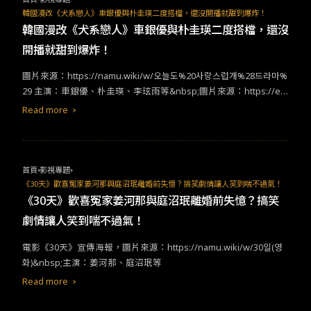
率，並於 ​2006 ​年配合遙控器機制，邀請觀眾一起答題同樂。​
行，以及單打獨鬥的美式英雄形象從來不是鼓勵的社會風氣，也都
韓國漫改《犬系戀人》車銀優與朴圭瑛二度搭檔，還沒開播就甜到爆炸！
是表徵之一。​
韓國漫改《犬系戀人》車銀優與朴圭瑛二度搭檔，還沒
開播就甜到爆炸！
​​圖片來源：​https://namu.wiki/w/오늘도%20사랑스럽개%28드라마%
29 ​​主演：車銀優、朴圭瑛、李玹雨等​&nbsp;​圖片來源：​https://en
ews.imbc.com/News/RetrieveNewsInfo/394173
Read more
首頁
影視專題
《30天》歡喜冤家姜河那與庭沼珉離婚前失憶？搞笑劇情讓人笑到喘不過氣！
《30天》歡喜冤家姜河那與庭沼珉離婚前失憶？搞笑
劇情讓人笑到喘不過氣！
電影《​30​天》宣傳海報，圖片來源：​https://namu.wiki/w/30​일​(​영
화​)&nbsp;​​主演：姜河那、庭沼珉等​
Read more