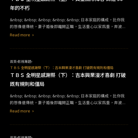
年的不朽
​​​​&nbsp; &nbsp; &nbsp; &nbsp; &nbsp; 日本家庭的構成，比你我
的想像還傳統，妻子婚後即離開正職，生活重心以家爲重，奔波在
外的丈夫成為經濟來源的大黒柱（だいこくばしら，建物的主幹，
Read more
引申為「一種家格，家族之資格，維繫從日本古代到近代的身分制
度和整個社會基礎秩序的評價體系」）。見微知著，從個人家庭、
向外推至政府社會，如此分工合作關係和觀念之牢固，​​體​​現在個人
形象和分內角色之牢不可破，單打獨鬥的美式英雄形象從來不是​​社
首頁
影視專題
會所​​鼓勵的風氣。​ ​​生活在北海道六年，潛移默化之下，筆者不自覺
ＴＢＳ 全明星感謝祭（下）​：吉本興業漫才喜劇 打破既有規則和僵局
內化​/​接納了前述種種規則。上週造訪友人家庭，共同收看日本特有
ＴＢＳ 全明星感謝祭（下）​：吉本興業漫才喜劇 打破
的電視劇種，直播競賽綜藝秀，文化比較不請自來，有了意識上的
既有規則和僵局
開眼和領悟空間。​​​ＴＢＳ 全明星感謝祭：黃金團隊陣容 締造 ​30​ 年
的不朽​​​(翻攝：TBS 官方網站)​&nbsp;&nbsp; &nbsp; &nbsp; &nbs
&nbsp; &nbsp; &nbsp; &nbsp; &nbsp; ​​日本家庭的構成，比你我
p; &nbsp; 傳統電視的現場直播以體育賽事、新聞報導、真人實境
的想像還傳統，妻子婚後即離開正職，生活重心以家爲重，奔波在
秀及頒獎典禮為主，旨在傳達即時資訊，在短時間內凝聚所有視聽
外的丈夫成為經濟來源的大黒柱（だいこくばしら，建物的主幹，
Read more
眾當下情緒，因此常於各類廣告商進駐的重點時段播映。​TBS​全明
引申為「一種家格，家族之資格，維繫從日本古代到近代的身分制
星感謝祭於 ​1991 ​年開播，同樣搶下電視台週末黃金時段播映，以
度和整個社會基礎秩序的評價體系」）。見微知著，從個人家庭、
流行演藝人員為主要來賓，進行益智和趣味競賽，​​於​​宣傳​​藝人​​最新
向外推至政府社會，如此分工合作關係和觀念之牢固，不僅表現在
作品的同時，共同爭奪最後獎項。甫推出之際，便拿下破十的收視
個人形象和分內角色之牢不可破，委託服務之於手工實作的不盛
首頁
影視專題