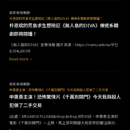
首頁
影視專題
朴恩斌的荒島求生歷險記《無人島的DIVA》療癒系韓劇即將開播！
朴恩斌的荒島求生歷險記《無人島的DIVA》療癒系韓
劇即將開播！
​​《無人島的​DIVA​》宣傳海報​ ​​圖片來源：​https://namu.wiki/w/​무인
도의​%20​디바​
Read more
首頁
影視專題
申惠善主演！恐怖驚悚片《千萬別開門》今天我與殺人犯做了二手交易
申惠善主演！恐怖驚悚片《千萬別開門》今天我與殺人
犯做了二手交易
(出處：MEGABOX PLUSM)&nbsp;&nbsp;8月30日，申惠善主演的
電影《千萬別開門》一上映，馬上受到韓國大批民眾的關注與討
論。在韓國大型電影院CGV平台調查，期待值甚至高達98%，觀後