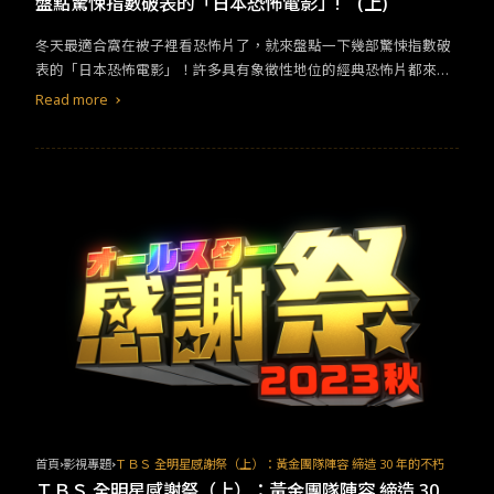
盤點驚悚指數破表的「日本恐怖電影」! (上)
冬天最適合窩在被子裡看恐怖片了，就來盤點一下幾部驚悚指數破
表的「日本恐怖電影」！許多具有象徵性地位的經典恐怖片都來自
於日本，光這點就很值得觀看了吧！ 《七夜怪談》： 日本作家鈴木
Read more
光司經典恐怖小說《七夜怪談》，以「看過的人一定會在期限內死
亡」的「詛咒影帶」為主題，推出電影版後，在日本國內外都受到
廣大迴響，從電視機中爬出來的「貞子」，過大的衝擊畫面讓「貞
子」紅遍全世界。這部號稱恐怖片的元老級電影！原作結合現代社
會的錄影帶、相機、電視及聲納探測儀，塑造出「鬼是可以被現代
科學辨認出的真實存在」以及「恐怖事情可能就在你身邊」的真實
感！一旦觀看錄影帶，就會接到一通電話，告訴你只剩下倒數一周
的生命，眼看著生命在倒數，身體出現越來越多女鬼留下的痕跡，
唯一可以避免死亡的方法是將錄影帶拷貝給尚未看過的其他人看，
將詛咒移轉他人，該如何打破這個詛咒，在女鬼手中搶奪生命呢？
首頁
影視專題
ＴＢＳ 全明星感謝祭（上）​：黃金團隊陣容 締造 30 年的不朽
ＴＢＳ 全明星感謝祭（上）​：黃金團隊陣容 締造 30