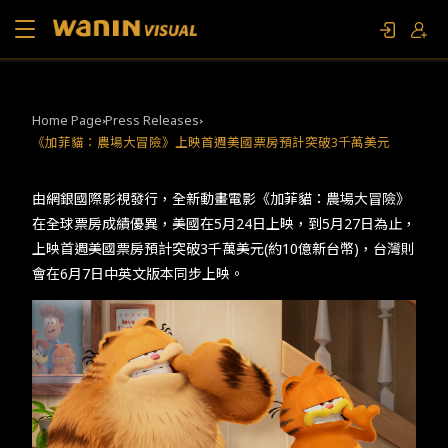
About Us
Home Page
Press Releases
《加菲貓：農場大冒險》上映首週美國票房預計突破3千萬美元
Works
由網銀國際影視發行，全新動畫電影《加菲貓：農場大冒險》
Movie and TV Specials
在全球票房成績優異，美國在5月24日上映，到5月27日為止，
上映首週美國票房預計突破3千萬美元(約10億新台幣)，台灣則
Contact Us
會在6月7日中英文版本同步上映。
FAN EVENT