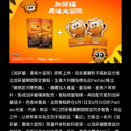
《加菲貓：農場大冒險》即將上映，知名餐廳和手搖飲店也推
出加菲貓期間限定餐點。生義大利麵指標名店Pastaio推出
「豬頰起司雙色麵」，麵體加入雞蛋、番茄糊、墨魚汁等原
料，製成加菲貓橘黑配色，餐點相當吸睛，再搭配可愛的加菲
貓插卡，色香味兼具。此款餐點將在6月1日至6月30日於Past
aio光復、內湖、新店、林口四家餐廳期間限定同步販售。除此
之外，以新鮮果茶為主的手搖飲店「龜記」也推出一系列《加
菲貓：農場大冒險》限量杯身和飲料提袋，以加菲貓圖案設計