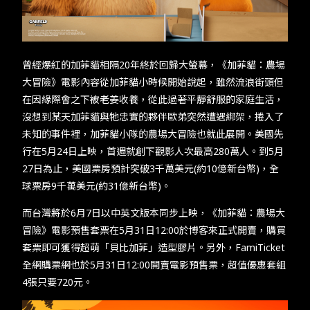
TW
EN
JP
KR
曾經爆紅的加菲貓相隔20年終於回歸大螢幕，《加菲貓：農場
大冒險》電影內容從加菲貓小時候開始說起，雖然流浪街頭但
在因緣際會之下被老姜收養，從此過著平靜舒服的家庭生活，
沒想到某天加菲貓與牠忠實的夥伴歐弟突然遭遇綁架，捲入了
未知的事件裡，加菲貓小隊的農場大冒險也就此展開。美國先
行在5月24日上映，首週就創下觀影人次最高280萬人。到5月
27日為止，美國票房預計突破3千萬美元(約10億新台幣)，全
球票房9千萬美元(約31億新台幣)。
而台灣將於6月7日以中英文版本同步上映，《加菲貓：農場大
冒險》電影預售套票在5月31日12:00於博客來正式開賣，購買
套票即可獲得超萌「貝比加菲」造型膠片。另外，FamiTicket
全網購票網也於5月31日12:00開賣電影預售票，超值優惠套組
4張只要720元。