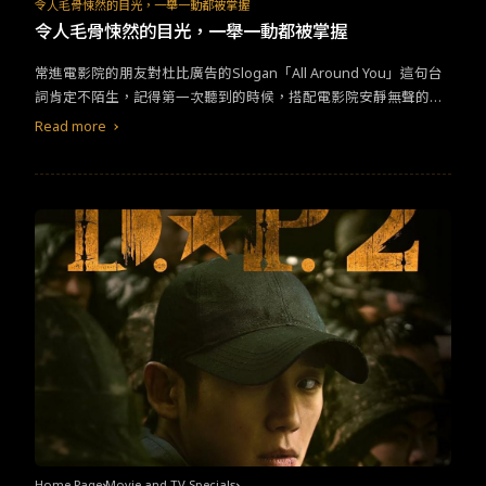
TW
EN
JP
KR
令人毛骨悚然的目光，一舉一動都被掌握
令人毛骨悚然的目光，一舉一動都被掌握
常進電影院的朋友對杜比廣告的Slogan「All Around You」這句台
詞肯定不陌生，記得第一次聽到的時候，搭配電影院安靜無聲的陰
暗環境，有一股毛骨悚然的感覺，現代隨著科技進步，走到哪都有
Read more
無數的攝影鏡頭，手機也能精準掌握你的個性，更別說監聽你的對
話，為你推播各式各樣的廣告。也許我們就像動物園裡的猴子，一
直被監視著。&nbsp;《楚門的世界》&nbsp; 這部1998的電
影，是金·凱瑞的第一部科幻作品。這部電影記錄男主角楚門的生
活，電影開始不久就能發現，他的世界實際是由實境秀節目建構出
來、並播送給全球數十萬的觀眾的「現實生活」。直到有一天，楚
門逐漸開始對他身處的世界有所懷疑，甚至曾經想試著離開生活了
多年的地方走走看看，但卻總因為種種理由而不能成行。某日，他
忽然發覺自己似乎一直在被人跟蹤，不管他走到哪裡，做了什麼事
情，總是無時無刻有目光隨行，這種感覺愈來愈強烈，一股毛骨悚
然的節奏油然而生，讓他更加確信自己要不惜一切代價，堅決逃離
這個他生活了30多年的地方，去尋找他的初戀女友。但他卻發現自
己怎樣也逃不出去。&nbsp;&nbsp; 電影的後勁很強，在欣賞
完電影後讓人反思。若是自己其實跟楚門一樣置身實境秀，在這個
世界裡重複不斷的過著生活並直播給全世界看，會不會起雞皮疙瘩
Home Page
Movie and TV Specials