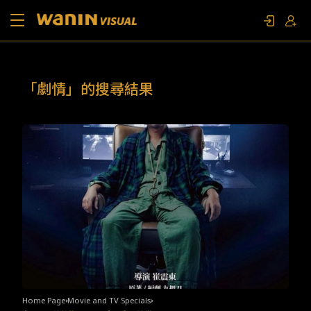
About Us
「劇情」的搜尋結果
Works
Movie and TV Specials
Contact Us
FAN EVENT
Home Page
Movie and TV Specials