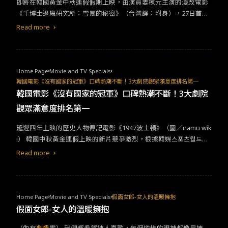
即將在韓國黃金中秋連假假期上映，由演員姜棟元主演的漫改電影
種種，擅自取用了我們先前對媒體陳述的採訪內容。這不是誰先誰
《千博士退魔研究所：雪景的秘密》（台灣譯：附身），27日首映
後或是故事內容的問題」。然而她的發言意外地引起了《我推的孩
日前一周，根據韓國電影振興委員會票房系統，於9月20日票房統
Read more
子》部分粉絲的擁護，以非理性的文字進行攻擊，短時間成為熱門
計資料，預售票房獲得韓國排名冠軍。韓國中秋檔期上映的奇幻驅
網路話題。《我推的孩子》以 Idol 為主題，結合了電視圈幕後秘辛
魔片《千博士》，上映前一周預售票房獲韓國全國第一。（圖／CJ
以及多項文化禁忌，無論在動漫圈、線上線下媒體或真實世界，都
ENM MOVIE） &nbsp;《千博士退魔研究所：雪景的秘密》（台灣
造成了 Idol 現象再現，相當有意思。有興趣的朋友，可以於台灣的
譯：附身）
劇情
講述一位自稱「千博士」（姜棟元 飾）的驅魔師，
Home Page
Movie and TV Specials
Netflix 平台搜尋觀賞。
不相信鬼魂卻擁有跟鬼一樣洞察力的「神棍」，藉著高超話術與詐
韓國電影《沒有國家的冠軍》口碑熱潮不斷！3大劇院觀眾滿意度排名第一
騙夥伴仁培（李東輝 飾）的巧妙合作，騙過許多民眾在市場走跳。
韓國電影《沒有國家的冠軍》口碑熱潮不斷！3大劇院
有天接獲到擁有陰陽眼的委託人幼京（李絮 飾），帶來前所未有的
觀眾滿意度排名第一
「高額新委託」，以往只做半套的假驅魔人，這次得來真的了！&n
bsp;高人氣漫改作品《千博士》於該平台上擁有好評。（組圖/nav
延遲四年上映的歷史人物傳記電影《1947波士頓》（圖／namu wik
er webtoon/nave series）&nbsp;高評價原創IP + 大片經歷製作團
i） 韓國中秋黃金連假上映的新片競爭激烈，根據韓媒스포츠월드報
隊 導演處女作受矚目電影《千博士》（台灣譯：附身），是由曾參
導，緊追在中秋票房冠軍《千博士》（台灣譯：《附身》），電影
Read more
與製作過韓國大片《寄生上流》、《魔鬼對決》、《分手的決心》
《1947波士頓》（台灣譯：《沒有國家的冠軍》）首映後口碑好評
助理導演崗位的金成植，首次擔任導演崗位的處女作。根據namu
不斷上升，後續觀影人數也漸漸增加，票房成績值得期待。 人物傳
wiki資料顯示，該片製作費高達113億韓圜，改編自Naver webtoon
記電影《1947波士頓》改編自真實故事。本片講述1936年柏林奧
高人氣網路漫畫作品《憑依》，該作於網站上也有9.3顆心的好評成
運，韓國馬拉松金牌選手孫基禎（河正宇 飾），因當時的政治背
Home Page
Movie and TV Specials
假面女郎-女人的溫暖擁抱
績。&nbsp;《田禹治》、《黑司祭們》的成功，讓姜棟元新作備受
景，無法以「韓國國旗」上場，後續遭政治打壓後，遇見新星徐潤
假面女郎-女人的溫暖擁抱
關注。（圖／CJ ENM MOVIE）&nbsp;姜棟元奇幻大作都大賣！為
福（任時完 飾），與運動界後輩一同實現「為國家奔馳」的感人故
擺脫既定印象下足功夫