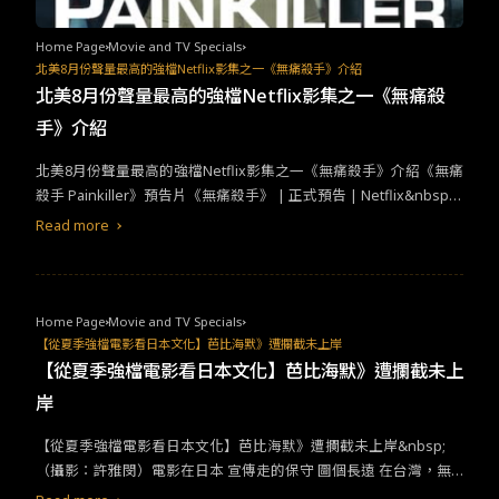
為此才吸引了廣大的收視群。&nbsp;&nbsp;但也因此在《D.P逃兵
追緝令2》上映後，韓國真實軍中事件也又再次慢慢浮出水面成為國
Home Page
Movie and TV Specials
民的討論話題，甚至民主黨代表李在明提及“已故蔡秀根下士事
北美8月份聲量最高的強檔Netflix影集之一《無痛殺手》介紹
件”，並指出“2023年大韓民國軍隊的現實狀況比連續劇中更為現實
北美8月份聲量最高的強檔Netflix影集之一《無痛殺
且慘淡，甚至表明劇中一等兵曹錫峰曾說的一句台詞「仍然沒有改
手》介紹
變，什麼都沒有」的埋怨，如今一直縈繞在自己的腦海裡。從此可
推測經歷多年過後的大韓民國軍隊內部依然還是有不少需要改善的
北美8月份聲量最高的強檔Netflix影集之一《無痛殺手》介紹《無痛
部分。
殺手 Painkiller》預告片《無痛殺手》 | 正式預告 | Netflix&nbsp;
北美8月份聲量最高的強檔Netflix影集之一《無痛殺手》，是一部只
Read more
有集的迷你影集，取材 Barry Meier(拜瑞‧米爾)的《止痛藥 Pain Kil
ler》一書、紐約客 The New Yorker雜誌《建立痛苦帝國的家族 Th
e Family That Built An Empire of Pain》文章，並改編自真人實事
的，醫藥犯罪
劇情
影集。《無痛殺手》深入北美的鴉片類藥物危機
Home Page
Movie and TV Specials
的起源，揭發用於緩解疼痛的「 疼始康定 OxyContin」類鴉片止痛
【從夏季強檔電影看日本文化】芭比海默》遭攔截未上岸
藥的故事始末，其Opioid（俗稱鴉片）雖然具有止痛的效果，卻成
【從夏季強檔電影看日本文化】芭比海默》遭攔截未上
癮性十足。好萊塢巨星集演員 馬修·柏德瑞克（Matthew Broderic
岸
k）跳脫以往的正派形象，在影集裡主演反派的藥廠巨頭，伴隨著權
力和金錢的引誘，將成癮藥品裹上糖衣，以合法的方式深入醫療體
【從夏季強檔電影看日本文化】芭比海默》遭攔截未上岸&nbsp;
系，吸食病人、弱勢對於體系的信任，讓無法承受痛苦的病人，藉
（攝影：許雅閔）電影在日本 宣傳走的保守 圖個長遠 在台灣，無
著一個個止痛藥的緩解，飽囊家族及藥廠的富人口袋。《無痛殺
論是本土電影或是海外電影，只要有票房保證和大卡司排檔，宣傳