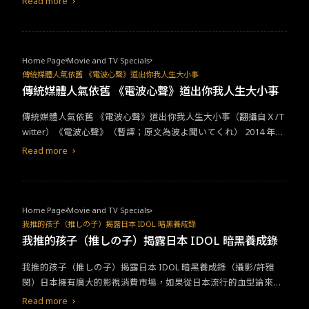
Read more
手》影集海報「人類的追求是在痛苦與愉快之間循環，只要掌握了
檔期和上映時間只能快，好萊塢電影尤甚，有時候甚至比美國本土
痛苦，我們就永遠不用擔心錢。」影集《無痛殺手》透過罪犯、被
還搶先一天上映。這種電影經營哲學來到日本只能踢鐵板，要是遇
害人，以及事實的調查者們的不同觀點，探索自「疼始康定 OxyCo
上敏感話題，還可能在無形之中得罪觀眾，讓聲勢和票房敬陪末
ntin」成癮性醫療藥物被發明後，如何隨著痛苦和愉快的之間的循
座。諾蘭出新片了？日本觀眾不知情七月底，芭比和奧本海默的宣
Home Page
Movie and TV Specials
環，侵蝕著各個醫療環節，和相關人士的人生。在脫離《無痛殺
傳聲量推展到最高，「芭比海默」（#Barbenheimerr）在網路上
傳統媒體人氣依舊 《電波心聲》道出你我人生大小事
手》的痛苦與愉快的成癮循環後，另一部值得期待的Disney+科幻
成為討論焦點，但在日本國內彷彿平行世界，諾蘭新片的上檔時
傳統媒體人氣依舊 《電波心聲》道出你我人生大小事
影集《亞蘇卡Ahsoka》衍生自《星際大戰》系列，將於8月23日推
間，直到筆者撰文註記的今天（8月6日），好萊塢進口片商東宝東
出，由盧卡斯影業Lucasfilm 製作，突破性地以三位女英雄交織的故
傳統媒體人氣依舊 《電波心聲》道出你我人生大小事（翻攝自Ｘ/T
和仍未決定，而恰好今天正是広島原爆の日（廣島核爆紀念日）。
事，打造《亞蘇卡》影集的核心及靈魂。星際迷們，準備好要被絕
witter）《電波心聲》（暫譯；原文為波よ聞いてくれ） 2014 年於
也許部分讀者還不明白這其中關聯，作為唯一曾經歷過核彈轟炸的
地女武士征服了嗎？《亞蘇卡Ahsoka》預告片星際大戰原創影集
講談社開始進行連載，是少數以女性為主角的少年漫畫，內容描述
國家，日本片商對於諾蘭新片《奧本海默》(Oppenheimer) 刻畫這
Read more
《亞蘇卡》首波預告，2023年 8月 Disney+即將上線
身為札幌湯咖哩店員的主人翁，一日與相識的電台主持人抱怨失戀
位與片名同名的核彈之父的傳記電影，只能審慎面對，避免不必要
經過，內容卻全被主持人側錄放送後，決定上電台抗議，輾轉成為
的行動重掀歷史創傷。就在幾天前，芭比片商美國華納也終於關注
該電台即興談話秀的廣播主，為故事劃開有趣的序曲。由於《電波
到網路現象「芭比海默」可能對日本票房帶來的反噬效應，將推特
心聲》 人物角色性格突出，以北海道藻岩山電台（藻岩山ラジオ
（Twitter）官方帳號改為 Barbie @NoBarbenheimerr，鄭重澄清
Home Page
Movie and TV Specials
局）為故事舞台的題材新鮮，於 2020 年改編為動畫後，2023 年朝
我推的孩子（推しの子）揭露日本 IDOL 暗黑養成錄
相關內容與官方宣傳活動無關。在海外影廳觀賞的日本觀眾，也為
日電視台進一步翻拍為電視劇，已於 6 月首映播畢。作為傳統媒
我推的孩子（推しの子）揭露日本 IDOL 暗黑養成錄
此擔憂國內上映時間。（翻攝自 X/Twitter）看起來日本諾蘭粉絲有
體，報章雜誌和廣播電視對於我們的社會和經濟發展有其一定的歷
得等了。
我推的孩子（推しの子）揭露日本 IDOL 暗黑養成錄（攝影/許雅
史地位，但在線上媒體透過手機等 3C 媒體全面進攻我們的平日生
閔）日本擁有廣大的影視消費市場，如果從日本流行的血型論來
活後，國外和台灣傳媒面臨嚴峻的挑戰，傳媒龍頭接力縮減人力編
看，極有可能與本地泛Ａ型人格相關聯，追根究底，零用錢機制扮
制，另闢新媒體部門求自保。然而，恪守傳統同時以自己的腳步開
Read more