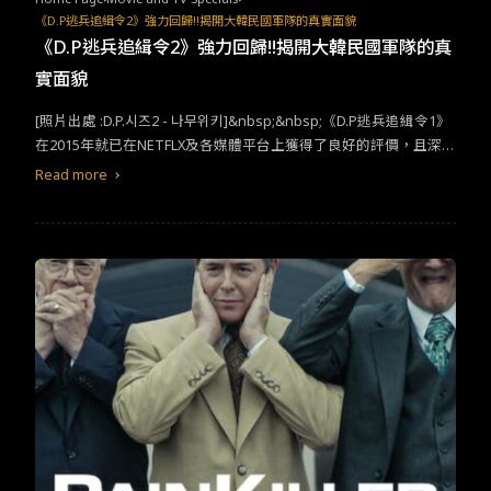
呢？&nbsp;《樓下的房客》&nbsp; 一部藉由窺視來呈現人性
《D.P逃兵追緝令2》強力回歸!!揭開大韓民國軍隊的真實面貌
的影片，改編自台灣小說家九把刀的同名小說，故事發生在一棟老
《D.P逃兵追緝令2》強力回歸!!揭開大韓民國軍隊的真
式公寓內，房東貼出了招租啟示，以極其便宜的價格將公寓里的6間
實面貌
房租出去，整天嬉皮笑臉的體育老師老張、貪玩好色懶惰的廢柴大
學生伯彥、帶著正在念四年級的女兒的單親爸爸王先生、擁有天使
[照片出處 :D.P.시즈2 - 나무위키]&nbsp;&nbsp;《D.P逃兵追緝令1》
外貌魔鬼身材的陳小姐、同性戀情人令狐和郭力、神秘美女穎如，
在2015年就已在NETFLX及各媒體平台上獲得了良好的評價，且深受
很快，6間房迎來了它們的住客，然而天底下哪有白吃的午餐？被低
觀眾歡迎，所以《D.P逃兵追緝令2》預告篇剛公開就受到廣大觀眾
Read more
價吸引而來的租客們想要在這裡生活，自然的還要付出金錢之外的
期盼，在7月28號《D.P逃兵追緝令2》也在NETFLX正式上映，上映
東西。等待著這些人的，除了嶄新的生活外， 還有房東給他們安排
不到2天馬上榮登排行榜第一位。&nbsp;[照片出處 :NEWS1]&nbsp;
的針孔攝影機。六個房間、八個房客與一個房東，揭露出不為人知
&nbsp;一部軍隊的6集短篇連續劇到底如何吸引眾多觀眾的目光呢?
的祕密以及難以克制的慾望。&nbsp;《後窗》&nbsp; 改編自
正是因為韓國是一個追求快速的一個國家，這樣子的文化使得韓國
短篇小說It Had to Be Murder，在1945年由希區考克所執導，目前
的各方面成長都想當得快速，追求快速之下變成民眾開始不喜愛長
為止已經有著許多不同版本的電影與電視翻拍與重製。
劇情
描述一
篇影劇，所以大家熟知的韓劇幾乎都是16、14集的集數，但隨時間
名受了傷不得不長時間在家的男主角，因為被關悶了，順手拿起身
過去10幾集的影片也已成為不短的集數，所以近幾年開始有了6、8
旁的望遠鏡，原本只是想滿足好奇心窺視周遭發生的一切，想不到
集的影劇。而《D.P逃兵追緝令》系列也是屬於短篇影劇，因為
劇情
的是透過望遠鏡，他目擊了一場凶殺案，自己也牽扯其中。影片的
緊湊讓觀眾全心投入，且毫無拖片部分，讓什麼都講求快速文化的
場景利用窗戶此元素，簡單化分為窗內和窗外的世界和鏡頭，用最
韓國觀眾更是可以一口呵氣看完整部戲劇，也因此更受觀眾的喜
簡單的方式，描述最複雜的故事。
愛。 其次是因為劇中揭開的這些韓國軍隊內部的荒唐和腐敗的默許
文化，正是坐在電視前收看的各位韓國人，在當兵時期曾經經歷過
或是聽過，身處過在這個腐敗的群體中，才更能深刻體會，也是因