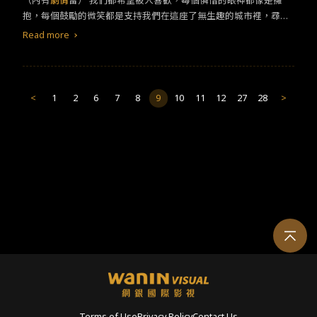
（內有
劇情
雷）​ ​我們都希望被人喜歡，每個憐惜的眼神都像是擁
事。&nbsp;當時的政治打壓，韓國選手孫基禎（河正宇 飾），無法
抱，每個鼓勵的微笑都是支持我們在這座了無生趣的城市裡，尋求
圓「為國家而跑」的夢想。（圖／롯데엔터테인먼트）
自身希冀的美好願景，能被一個人深深崇拜，彷彿就有了最稀微的
Read more
驕傲。​ ​因沒看過原作漫畫，原本以為韓劇《假面女郎》會是歡樂、
勵志的女性成長史，沒想到背後卻毫不留情展現網路直播文化、整
形以及男性沙文霸權的醜陋面，劇中出現的每一個男性幾乎全都置
身事外，他們粗暴、直接，也都迅速淪為犧牲的祭品，全劇不到一
<
1
2
6
7
8
9
10
11
12
27
28
>
半就成為女人與女人爭奪復仇的血淚史，她們有些人能投射彼此心
境惺惺相惜，有時卻想要置對方於死地，不留一絲空間。​
Terms of Use
Privacy Policy
Contact Us