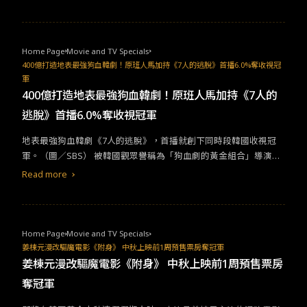
演著重要角色。兒童習慣以自己的零用錢購買喜愛物品，自小便養
創新局，是日本面對新事物向來的態度，這點表現在無處不見的傳
成了以實際行動支持所愛的習性，而從中衍生的各類書籍、電玩、
真機，以及公司行號立檔時蔚為大宗的紙本上，面對新媒體的挑戰
動漫畫乃至影視作品，因為擁有廣大市場作為號招，長年相互影
亦如是，彷彿日本刻意放慢了行進的速度。不難想見，當各國新媒
響，相關傳媒也建立了深厚的跨界合作關係。這次要介紹的兩部作
體紛紛以新媒體作為劇本情節發展主軸，或者是拿傳統媒體作為懷
Home Page
Movie and TV Specials
品，不僅因為高人氣而實質的從紙本躍上影音平台，故事內容也深
400億打造地表最強狗血韓劇！原班人馬加持《7人的逃脫》首播6.0%奪收視冠
舊主題，日本仍能在 2013 年推出以紙媒為題材的《宅男的戀愛字
軍
究電視和廣播特性，以粉絲和作品角色及媒體的糾纏牽連，勾住視
典》（舟を編む），而 10 年後新媒體如日中天的 2023 年，《電波
400億打造地表最強狗血韓劇！原班人馬加持《7人的
聽眾的心。&nbsp;粉絲至上。看《我推的孩子》ＩＤＯＬ之死&nb
心聲》仍是朝日電視台選擇的當代戲劇主題，因為日本（或日本觀
sp;&nbsp;《我推的孩子》（推しの子）為集英社於 2020 年開始連
眾）沒有或不想放棄對於他們來說充滿魅力的傳統媒體。拿故事中
逃脫》首播6.0%奪收視冠軍
載的漫畫作品，累計發行量於今年突破 1,200 萬冊，並於 4 月改編
的藻岩山電台來說，現實中不僅是札幌的區域電台，全北海道皆可
為動畫上映。作品名稱《我推的孩子》（推しの子）乍看之下令人
收聽。如同《電波心聲》故事主角一般，札幌市民聆聽電台廣播，
地表最強狗血韓劇《7人的逃脫》，首播就創下同時段韓國收視冠
匪夷所思，如果瞭解日本 Idol（註：アイドル，指稱粉絲對其抱有
讓主持人的聲音敘說本地故事，親密地融合在自己的日常生活中。
軍。（圖／SBS） 被韓國觀眾譽稱為「狗血劇的黃金組合」導演朱
戀愛情感的藝人）次文化用語「推し」（註：粉絲支持的 Idol，名
網友的評論也忠實指出廣播特點：電視劇開頭的廣播台詞由知名廣
東民、編劇金順玉，繼《Penhouse上流戰爭》後，最新力作《7人
Read more
詞），以及廣義語境下的動詞「支持」之意，即不難推測出故事圍
播人領銜發聲，喜愛廣播電台的我實在無力抵抗。「每當聽到『廣
的逃脫》不僅斥資400多億韓元打造，也能看見原班人馬演員陣
繞於 Idol 世家兩代以及他們與粉絲之間的相愛相殺關係。（翻攝自
播常伴隨著麻煩，岔題是特色，發揮空間比電視更自由』這句話
容：嚴基俊、申恩慶、尹鐘焄再度合作，其他演員陣容：黃正音、
X/Twitter）粉絲文化透過傳媒的無遠弗屆，將 Idol 推上人氣浪尖，
時，我總會想起《空氣階梯的舞台》（空気階段の踊り場，日本搞
李準、李侑菲、趙允熙、趙在允和李德華等演員，也是影視圈歷代
卻也同時也造成 Idol 的身心困擾。本作第 6 集便從
劇情
推演，挖掘
笑藝人空氣階梯的廣播節目）...（略）可以隨性的發揮...真的很有
級的陣容組合，播出前演員陣容就受到大注目！ 根據韓媒報導，作
Home Page
Movie and TV Specials
了 Youtube 和 Twitter 等自媒體如何強化網路負面攻擊的力道，進
趣。」看完最後一集，讓我想要打開廣播電台收聽，真的是很少見
者金順玉作家的作品特色就是「麻辣味的故事主軸」與快節奏的展
姜棟元漫改驅魔電影《附身》 中秋上映前1周預售票房奪冠軍
一步將 Idol 推上自絕之路。由於《我推的孩子》黑暗的故事情節，
的電視 劇。非常有趣！（翻攝自 Filmmarks）《電波心聲》尚未有
開。而《7人的逃脫》15日首播第一集，各種毀三觀的故事內容就
姜棟元漫改驅魔電影《附身》 中秋上映前1周預售票房
與三年前 NETFLIX 真人實境秀《雙層公寓》（テラスハウス）木村
在台灣上映的計畫。居住在北海道 6 年的筆者，私心希望台灣傳統
讓觀眾紛紛直喊：「順玉女王回來了！」，而收視率6.0%也創下同
奪冠軍
花的遭遇高度相似，推出後引來了木村花母親的關切，指稱：
電視台能引進這部片，讓台灣觀眾再次思考廣播的美好。
時段韓國收視冠軍。&nbsp;黃正音產後首次復出銀幕新作，就挑戰
「（略）...
劇情
描述的戀愛實境節目形式和問題，以及劇組遭遇的
反派角色。（圖／SBS）