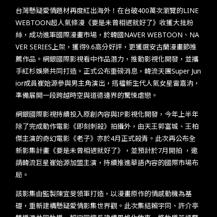
TW
EN
JP
KR
台灣懸疑愛情題材再度紅出海外！在台破400萬次瀏覽的LINE
WEBTOON超人氣條漫《要是未曾相遇就好了》收獲大批粉
絲，成功進軍國際漫畫市場，於韓國NAVER WEBTOON、NA
VER SERIES上架，獲得9.6高分好評，更獲選安古蘭漫畫節推
薦作品。網銀國際影視看中作品潛力，推動影視化開發，並攜
手紅杉娛樂共同打造。正式公布重磅消息，韓流天團Super Jun
ior成員崔始源參與男主角演出，搭檔新生代人氣女星雷嘉汭，
準備展開一段跨越時空與道德邊界的驚悚虐戀。
網銀國際影視持續投入原創內容與IP影視化開發，今年上半年
除了完成動作電影《即刻刺殺》拍攝外，由天王郭富城、王柏
傑主演的奇幻電影《老子》亦於4月正式殺青。此次再公布全
新影集計畫《要是未曾相遇就好了》，並預計於7月開拍 ，邀
請韓流巨星崔始源加盟主演，持續推進華語內容的國際市場布
局。
該影集由監製陳宜旻領軍打造，以漫畫原作的情感動機為基
礎，重新建構懸疑愛情影集世界觀。此次集結賴宇同、許介亭