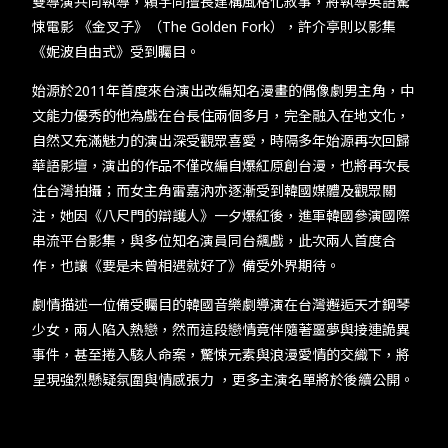
雙導演共同執導，賴宇同擅長建構風格化敘事，將執導英語驚
悚電影 《金叉子》（The Golden Fork），許介亭則以影集
《妮波自由式》受到矚目。
始源於2011年首度來台演出改編知名漫畫的偶像劇男主角，中
文能力優秀的他為戲在台長住兩個多月，完全融入在地文化，
自然又充滿魅力的演出深受觀眾喜愛，時隔多年始源再次回歸
華語影壇，演出的作品不僅改編自爆紅原創台漫，也將再次長
住台灣拍攝；而女主角雷嘉汭亦逐漸受到韓國媒體及觀眾關
注，她因《八尺門的辯護人》一夕爆紅後，進軍韓國參演國際
串流平台影集，與多位知名演員同台飆戲，此次兩人首度合
作，也讓《要是未曾相遇就好了》備受外界期待。
劇情描述一位備受矚目的韓國音樂劇導演在台灣邂逅天才鋼琴
少女，兩人陷入熱戀，然而這段戀情竟伴隨著噩夢與接連詭異
事件，甚至捲入駭人命案，驚悚元素與浪漫愛情的交織下，將
呈現強烈懸疑氛圍與情感張力 ，更多主演名單將於後續公開。