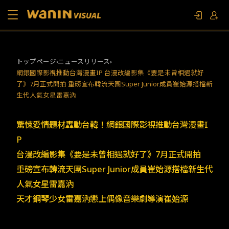
当社について
トップページ
ニュースリリース
網銀國際影視推動台灣漫畫IP 台漫改編影集《要是未曾相遇就好
作品リスト
了》7月正式開拍 重磅宣布韓流天團Super Junior成員崔始源搭檔新
生代人氣女星雷嘉汭
コラム
驚悚愛情題材轟動台韓！網銀國際影視推動台灣漫畫I
お問い合わせ
P
台漫改編影集《要是未曾相遇就好了》7月正式開拍
ファンイベント
重磅宣布韓流天團Super Junior成員崔始源搭檔新生代
人氣女星雷嘉汭
天才鋼琴少女雷嘉汭戀上偶像音樂劇導演崔始源