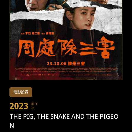
TW
EN
JP
KR
電影投資
2023
OCT
06
THE PIG, THE SNAKE AND THE PIGEO
N