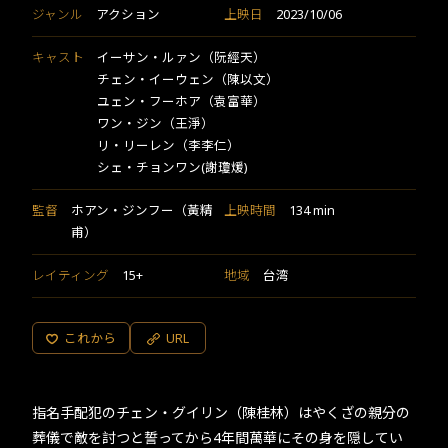
ジャンル
アクション
上映日
2023/10/06
キャスト
イーサン・ルァン（阮經天）
チェン・イーウェン（陳以文）
ユェン・フーホア（袁富華）
ワン・ジン（王淨）
リ・リーレン（李李仁）
シェ・チョンワン(謝瓊煖)
監督
ホアン・ジンフー（黃精
上映時間
134 min
甫）
レイティング
15+
地域
台湾
これから
URL
指名手配犯のチェン・グイリン（陳桂林）はやくざの親分の
葬儀で敵を討つと誓ってから4年間萬華にその身を隠してい