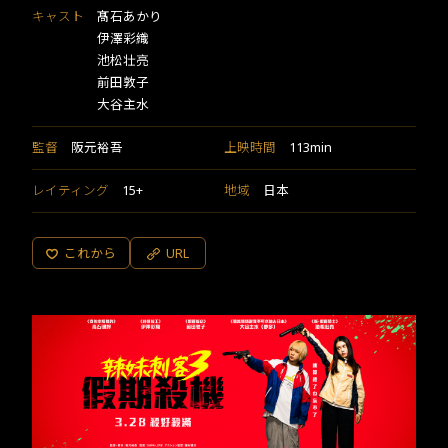
キャスト
髙石あかり
伊澤彩織
池松壮亮
前田敦子
大谷主水
監督
阪元裕吾
上映時間
113min
レイティング
15+
地域
日本
これから
URL