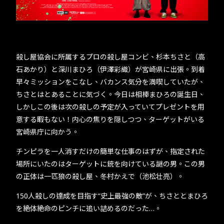
殺し屋協会に所属するプロの殺し屋コンビ、杉本ちさと（高
石あかり）と深川まひろ（伊澤彩織）が宮崎県に出張。到着
早々ミッションをこなし、バカンス気分を満喫していたが、
ちさとはとあることに気づく。今日は相棒まひろの誕生日、
しかしこの後は次の殺しの予定が入っていてプレゼントを用
意する暇もない！内心の焦りを隠しつつ、ターゲットがいる
宮崎県庁に向かう。
チンピラを一人消すだけの簡単な仕事のはずが、指定された
場所にいたのはターゲットに銃を向けている謎の男。この男
の正体は一匹狼の殺し屋、冬村かえで（池松壮亮）。
150人殺しの達成を目指す“史上最強の敵”が、ちさととまひろ
を絶体絶命のピンチに追い詰めるのだった…。