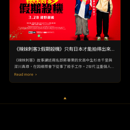
《辣妹刺客3:假期殺機》只有日本才能拍得出來的
動作類型
《辣妹刺客》故事講述兩名即將畢業的女高中生杉本千里與
深川真尋，在因緣際會下從事了殺手工作。Z世代注重個人感
受以及相對沒有事業野心的性格特質，與殺手這個敏感身份
Read more
碰撞出奇妙的火花。