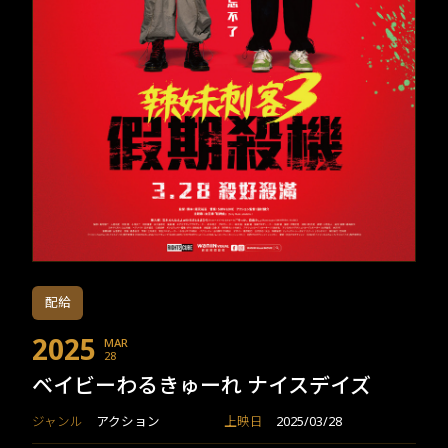
TW
EN
JP
KR
配給
2025
MAR
28
ベイビーわるきゅーれ ナイスデイズ
ジャンル
アクション
上映日
2025/03/28