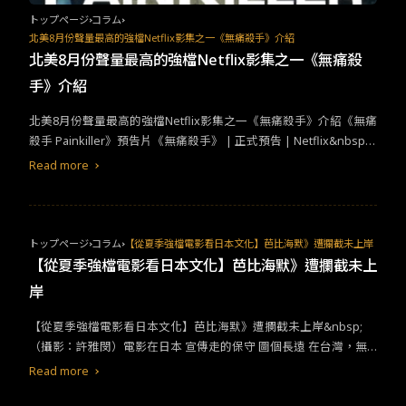
追緝令2》上映後，韓國真實軍中事件也又再次慢慢浮出水面成為國
トップページ
コラム
民的討論話題，甚至民主黨代表李在明提及“已故蔡秀根下士事
北美8月份聲量最高的強檔Netflix影集之一《無痛殺手》介紹
件”，並指出“2023年大韓民國軍隊的現實狀況比連續劇中更為現實
北美8月份聲量最高的強檔Netflix影集之一《無痛殺
且慘淡，甚至表明劇中一等兵曹錫峰曾說的一句台詞「仍然沒有改
手》介紹
變，什麼都沒有」的埋怨，如今一直縈繞在自己的腦海裡。從此可
推測經歷多年過後的大韓民國軍隊內部依然還是有不少需要改善的
北美8月份聲量最高的強檔Netflix影集之一《無痛殺手》介紹《無痛
部分。
殺手 Painkiller》預告片《無痛殺手》 | 正式預告 | Netflix&nbsp;
北美8月份聲量最高的強檔Netflix影集之一《無痛殺手》，是一部只
Read more
有集的迷你影集，取材 Barry Meier(拜瑞‧米爾)的《止痛藥 Pain Kil
ler》一書、紐約客 The New Yorker雜誌《建立痛苦帝國的家族 Th
e Family That Built An Empire of Pain》文章，並改編自真人實事
的，醫藥犯罪
劇情
影集。《無痛殺手》深入北美的鴉片類藥物危機
トップページ
コラム
【從夏季強檔電影看日本文化】芭比海默》遭攔截未上岸
的起源，揭發用於緩解疼痛的「 疼始康定 OxyContin」類鴉片止痛
【從夏季強檔電影看日本文化】芭比海默》遭攔截未上
藥的故事始末，其Opioid（俗稱鴉片）雖然具有止痛的效果，卻成
岸
癮性十足。好萊塢巨星集演員 馬修·柏德瑞克（Matthew Broderic
k）跳脫以往的正派形象，在影集裡主演反派的藥廠巨頭，伴隨著權
【從夏季強檔電影看日本文化】芭比海默》遭攔截未上岸&nbsp;
力和金錢的引誘，將成癮藥品裹上糖衣，以合法的方式深入醫療體
（攝影：許雅閔）電影在日本 宣傳走的保守 圖個長遠 在台灣，無
系，吸食病人、弱勢對於體系的信任，讓無法承受痛苦的病人，藉
論是本土電影或是海外電影，只要有票房保證和大卡司排檔，宣傳
Read more
著一個個止痛藥的緩解，飽囊家族及藥廠的富人口袋。《無痛殺
檔期和上映時間只能快，好萊塢電影尤甚，有時候甚至比美國本土
手》影集海報「人類的追求是在痛苦與愉快之間循環，只要掌握了