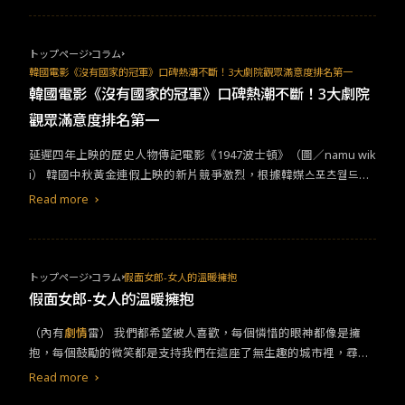
網路話題。《我推的孩子》以 Idol 為主題，結合了電視圈幕後秘辛
魔片《千博士》，上映前一周預售票房獲韓國全國第一。（圖／CJ
以及多項文化禁忌，無論在動漫圈、線上線下媒體或真實世界，都
ENM MOVIE） &nbsp;《千博士退魔研究所：雪景的秘密》（台灣
造成了 Idol 現象再現，相當有意思。有興趣的朋友，可以於台灣的
譯：附身）
劇情
講述一位自稱「千博士」（姜棟元 飾）的驅魔師，
トップページ
コラム
Netflix 平台搜尋觀賞。
不相信鬼魂卻擁有跟鬼一樣洞察力的「神棍」，藉著高超話術與詐
韓國電影《沒有國家的冠軍》口碑熱潮不斷！3大劇院觀眾滿意度排名第一
騙夥伴仁培（李東輝 飾）的巧妙合作，騙過許多民眾在市場走跳。
韓國電影《沒有國家的冠軍》口碑熱潮不斷！3大劇院
有天接獲到擁有陰陽眼的委託人幼京（李絮 飾），帶來前所未有的
觀眾滿意度排名第一
「高額新委託」，以往只做半套的假驅魔人，這次得來真的了！&n
bsp;高人氣漫改作品《千博士》於該平台上擁有好評。（組圖/nav
延遲四年上映的歷史人物傳記電影《1947波士頓》（圖／namu wik
er webtoon/nave series）&nbsp;高評價原創IP + 大片經歷製作團
i） 韓國中秋黃金連假上映的新片競爭激烈，根據韓媒스포츠월드報
隊 導演處女作受矚目電影《千博士》（台灣譯：附身），是由曾參
導，緊追在中秋票房冠軍《千博士》（台灣譯：《附身》），電影
Read more
與製作過韓國大片《寄生上流》、《魔鬼對決》、《分手的決心》
《1947波士頓》（台灣譯：《沒有國家的冠軍》）首映後口碑好評
助理導演崗位的金成植，首次擔任導演崗位的處女作。根據namu
不斷上升，後續觀影人數也漸漸增加，票房成績值得期待。 人物傳
wiki資料顯示，該片製作費高達113億韓圜，改編自Naver webtoon
記電影《1947波士頓》改編自真實故事。本片講述1936年柏林奧
高人氣網路漫畫作品《憑依》，該作於網站上也有9.3顆心的好評成
運，韓國馬拉松金牌選手孫基禎（河正宇 飾），因當時的政治背
トップページ
コラム
假面女郎-女人的溫暖擁抱
績。&nbsp;《田禹治》、《黑司祭們》的成功，讓姜棟元新作備受
景，無法以「韓國國旗」上場，後續遭政治打壓後，遇見新星徐潤
假面女郎-女人的溫暖擁抱
關注。（圖／CJ ENM MOVIE）&nbsp;姜棟元奇幻大作都大賣！為
福（任時完 飾），與運動界後輩一同實現「為國家奔馳」的感人故
擺脫既定印象下足功夫
（內有
劇情
雷）​ ​我們都希望被人喜歡，每個憐惜的眼神都像是擁
事。&nbsp;當時的政治打壓，韓國選手孫基禎（河正宇 飾），無法
抱，每個鼓勵的微笑都是支持我們在這座了無生趣的城市裡，尋求
圓「為國家而跑」的夢想。（圖／롯데엔터테인먼트）
自身希冀的美好願景，能被一個人深深崇拜，彷彿就有了最稀微的
Read more
驕傲。​ ​因沒看過原作漫畫，原本以為韓劇《假面女郎》會是歡樂、