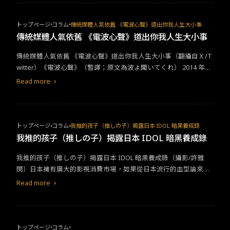
還搶先一天上映。這種電影經營哲學來到日本只能踢鐵板，要是遇
痛苦，我們就永遠不用擔心錢。」影集《無痛殺手》透過罪犯、被
上敏感話題，還可能在無形之中得罪觀眾，讓聲勢和票房敬陪末
害人，以及事實的調查者們的不同觀點，探索自「疼始康定 OxyCo
座。諾蘭出新片了？日本觀眾不知情七月底，芭比和奧本海默的宣
トップページ
コラム
傳統媒體人氣依舊 《電波心聲》道出你我人生大小事
ntin」成癮性醫療藥物被發明後，如何隨著痛苦和愉快的之間的循
傳聲量推展到最高，「芭比海默」（#Barbenheimerr）在網路上
傳統媒體人氣依舊 《電波心聲》道出你我人生大小事
環，侵蝕著各個醫療環節，和相關人士的人生。在脫離《無痛殺
成為討論焦點，但在日本國內彷彿平行世界，諾蘭新片的上檔時
手》的痛苦與愉快的成癮循環後，另一部值得期待的Disney+科幻
傳統媒體人氣依舊 《電波心聲》道出你我人生大小事（翻攝自Ｘ/T
間，直到筆者撰文註記的今天（8月6日），好萊塢進口片商東宝東
影集《亞蘇卡Ahsoka》衍生自《星際大戰》系列，將於8月23日推
witter）《電波心聲》（暫譯；原文為波よ聞いてくれ） 2014 年於
和仍未決定，而恰好今天正是広島原爆の日（廣島核爆紀念日）。
出，由盧卡斯影業Lucasfilm 製作，突破性地以三位女英雄交織的故
講談社開始進行連載，是少數以女性為主角的少年漫畫，內容描述
也許部分讀者還不明白這其中關聯，作為唯一曾經歷過核彈轟炸的
Read more
事，打造《亞蘇卡》影集的核心及靈魂。星際迷們，準備好要被絕
身為札幌湯咖哩店員的主人翁，一日與相識的電台主持人抱怨失戀
國家，日本片商對於諾蘭新片《奧本海默》(Oppenheimer) 刻畫這
地女武士征服了嗎？《亞蘇卡Ahsoka》預告片星際大戰原創影集
經過，內容卻全被主持人側錄放送後，決定上電台抗議，輾轉成為
位與片名同名的核彈之父的傳記電影，只能審慎面對，避免不必要
《亞蘇卡》首波預告，2023年 8月 Disney+即將上線
該電台即興談話秀的廣播主，為故事劃開有趣的序曲。由於《電波
的行動重掀歷史創傷。就在幾天前，芭比片商美國華納也終於關注
心聲》 人物角色性格突出，以北海道藻岩山電台（藻岩山ラジオ
到網路現象「芭比海默」可能對日本票房帶來的反噬效應，將推特
トップページ
コラム
我推的孩子（推しの子）揭露日本 IDOL 暗黑養成錄
局）為故事舞台的題材新鮮，於 2020 年改編為動畫後，2023 年朝
（Twitter）官方帳號改為 Barbie @NoBarbenheimerr，鄭重澄清
我推的孩子（推しの子）揭露日本 IDOL 暗黑養成錄
日電視台進一步翻拍為電視劇，已於 6 月首映播畢。作為傳統媒
相關內容與官方宣傳活動無關。在海外影廳觀賞的日本觀眾，也為
我推的孩子（推しの子）揭露日本 IDOL 暗黑養成錄（攝影/許雅
體，報章雜誌和廣播電視對於我們的社會和經濟發展有其一定的歷
此擔憂國內上映時間。（翻攝自 X/Twitter）看起來日本諾蘭粉絲有
閔）日本擁有廣大的影視消費市場，如果從日本流行的血型論來
史地位，但在線上媒體透過手機等 3C 媒體全面進攻我們的平日生
得等了。
看，極有可能與本地泛Ａ型人格相關聯，追根究底，零用錢機制扮
活後，國外和台灣傳媒面臨嚴峻的挑戰，傳媒龍頭接力縮減人力編
Read more
演著重要角色。兒童習慣以自己的零用錢購買喜愛物品，自小便養
制，另闢新媒體部門求自保。然而，恪守傳統同時以自己的腳步開
成了以實際行動支持所愛的習性，而從中衍生的各類書籍、電玩、
創新局，是日本面對新事物向來的態度，這點表現在無處不見的傳
動漫畫乃至影視作品，因為擁有廣大市場作為號招，長年相互影
真機，以及公司行號立檔時蔚為大宗的紙本上，面對新媒體的挑戰
響，相關傳媒也建立了深厚的跨界合作關係。這次要介紹的兩部作
亦如是，彷彿日本刻意放慢了行進的速度。不難想見，當各國新媒
トップページ
コラム