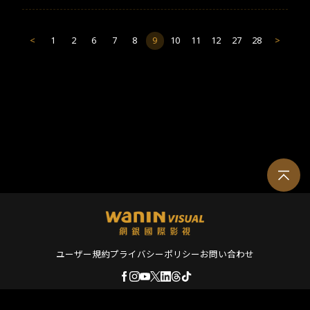
勵志的女性成長史，沒想到背後卻毫不留情展現網路直播文化、整
形以及男性沙文霸權的醜陋面，劇中出現的每一個男性幾乎全都置
身事外，他們粗暴、直接，也都迅速淪為犧牲的祭品，全劇不到一
<
1
2
6
7
8
9
10
11
12
27
28
>
半就成為女人與女人爭奪復仇的血淚史，她們有些人能投射彼此心
境惺惺相惜，有時卻想要置對方於死地，不留一絲空間。​
ユーザー規約
プライバシーポリシー
お問い合わせ
© 2026 Wanin International Visual Enterprise, Ltd. and its affiliates. All rights r