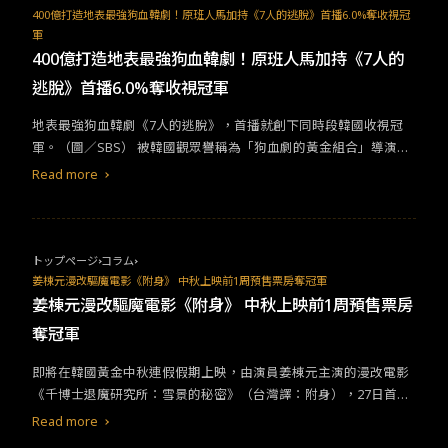
品，不僅因為高人氣而實質的從紙本躍上影音平台，故事內容也深
體紛紛以新媒體作為劇本情節發展主軸，或者是拿傳統媒體作為懷
400億打造地表最強狗血韓劇！原班人馬加持《7人的逃脫》首播6.0%奪收視冠
軍
究電視和廣播特性，以粉絲和作品角色及媒體的糾纏牽連，勾住視
舊主題，日本仍能在 2013 年推出以紙媒為題材的《宅男的戀愛字
400億打造地表最強狗血韓劇！原班人馬加持《7人的
聽眾的心。&nbsp;粉絲至上。看《我推的孩子》ＩＤＯＬ之死&nb
典》（舟を編む），而 10 年後新媒體如日中天的 2023 年，《電波
sp;&nbsp;《我推的孩子》（推しの子）為集英社於 2020 年開始連
心聲》仍是朝日電視台選擇的當代戲劇主題，因為日本（或日本觀
逃脫》首播6.0%奪收視冠軍
載的漫畫作品，累計發行量於今年突破 1,200 萬冊，並於 4 月改編
眾）沒有或不想放棄對於他們來說充滿魅力的傳統媒體。拿故事中
為動畫上映。作品名稱《我推的孩子》（推しの子）乍看之下令人
的藻岩山電台來說，現實中不僅是札幌的區域電台，全北海道皆可
地表最強狗血韓劇《7人的逃脫》，首播就創下同時段韓國收視冠
匪夷所思，如果瞭解日本 Idol（註：アイドル，指稱粉絲對其抱有
收聽。如同《電波心聲》故事主角一般，札幌市民聆聽電台廣播，
軍。（圖／SBS） 被韓國觀眾譽稱為「狗血劇的黃金組合」導演朱
戀愛情感的藝人）次文化用語「推し」（註：粉絲支持的 Idol，名
讓主持人的聲音敘說本地故事，親密地融合在自己的日常生活中。
東民、編劇金順玉，繼《Penhouse上流戰爭》後，最新力作《7人
Read more
詞），以及廣義語境下的動詞「支持」之意，即不難推測出故事圍
網友的評論也忠實指出廣播特點：電視劇開頭的廣播台詞由知名廣
的逃脫》不僅斥資400多億韓元打造，也能看見原班人馬演員陣
繞於 Idol 世家兩代以及他們與粉絲之間的相愛相殺關係。（翻攝自
播人領銜發聲，喜愛廣播電台的我實在無力抵抗。「每當聽到『廣
容：嚴基俊、申恩慶、尹鐘焄再度合作，其他演員陣容：黃正音、
X/Twitter）粉絲文化透過傳媒的無遠弗屆，將 Idol 推上人氣浪尖，
播常伴隨著麻煩，岔題是特色，發揮空間比電視更自由』這句話
李準、李侑菲、趙允熙、趙在允和李德華等演員，也是影視圈歷代
卻也同時也造成 Idol 的身心困擾。本作第 6 集便從
劇情
推演，挖掘
時，我總會想起《空氣階梯的舞台》（空気階段の踊り場，日本搞
級的陣容組合，播出前演員陣容就受到大注目！ 根據韓媒報導，作
トップページ
コラム
了 Youtube 和 Twitter 等自媒體如何強化網路負面攻擊的力道，進
笑藝人空氣階梯的廣播節目）...（略）可以隨性的發揮...真的很有
者金順玉作家的作品特色就是「麻辣味的故事主軸」與快節奏的展
姜棟元漫改驅魔電影《附身》 中秋上映前1周預售票房奪冠軍
一步將 Idol 推上自絕之路。由於《我推的孩子》黑暗的故事情節，
趣。」看完最後一集，讓我想要打開廣播電台收聽，真的是很少見
開。而《7人的逃脫》15日首播第一集，各種毀三觀的故事內容就
姜棟元漫改驅魔電影《附身》 中秋上映前1周預售票房
與三年前 NETFLIX 真人實境秀《雙層公寓》（テラスハウス）木村
的電視 劇。非常有趣！（翻攝自 Filmmarks）《電波心聲》尚未有
讓觀眾紛紛直喊：「順玉女王回來了！」，而收視率6.0%也創下同
奪冠軍
花的遭遇高度相似，推出後引來了木村花母親的關切，指稱：
在台灣上映的計畫。居住在北海道 6 年的筆者，私心希望台灣傳統
時段韓國收視冠軍。&nbsp;黃正音產後首次復出銀幕新作，就挑戰
「（略）...
劇情
描述的戀愛實境節目形式和問題，以及劇組遭遇的
電視台能引進這部片，讓台灣觀眾再次思考廣播的美好。
反派角色。（圖／SBS）
即將在韓國黃金中秋連假假期上映，由演員姜棟元主演的漫改電影
種種，擅自取用了我們先前對媒體陳述的採訪內容。這不是誰先誰
《千博士退魔研究所：雪景的秘密》（台灣譯：附身），27日首映
後或是故事內容的問題」。然而她的發言意外地引起了《我推的孩
日前一周，根據韓國電影振興委員會票房系統，於9月20日票房統
Read more
子》部分粉絲的擁護，以非理性的文字進行攻擊，短時間成為熱門
計資料，預售票房獲得韓國排名冠軍。韓國中秋檔期上映的奇幻驅