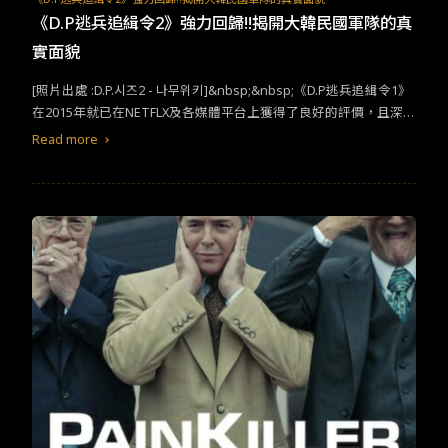
的影片，改編自台灣小說家九把刀的同名小說，故事發生在一棟老
《D.P逃兵追緝令2》強力回歸!!揭開大韓民國軍隊的真
式公寓內，房東貼出了招租啟示，以極其便宜的價格將公寓里的6間
實面貌
房租出去，整天嬉皮笑臉的體育老師老張、貪玩好色懶惰的廢柴大
學生伯彥、帶著正在念四年級的女兒的單親爸爸王先生、擁有天使
[照片出處 :D.P.시즈2 - 나무위키]&nbsp;&nbsp;《D.P逃兵追緝令1》
外貌魔鬼身材的陳小姐、同性戀情人令狐和郭力、神秘美女穎如，
在2015年就已在NETFLX及各媒體平台上獲得了良好的評價，且深受
很快，6間房迎來了它們的住客，然而天底下哪有白吃的午餐？被低
觀眾歡迎，所以《D.P逃兵追緝令2》預告篇剛公開就受到廣大觀眾
Read more
價吸引而來的租客們想要在這裡生活，自然的還要付出金錢之外的
期盼，在7月28號《D.P逃兵追緝令2》也在NETFLX正式上映，上映
東西。等待著這些人的，除了嶄新的生活外， 還有房東給他們安排
不到2天馬上榮登排行榜第一位。&nbsp;[照片出處 :NEWS1]&nbsp;
的針孔攝影機。六個房間、八個房客與一個房東，揭露出不為人知
&nbsp;一部軍隊的6集短篇連續劇到底如何吸引眾多觀眾的目光呢?
的祕密以及難以克制的慾望。&nbsp;《後窗》&nbsp; 改編自
正是因為韓國是一個追求快速的一個國家，這樣子的文化使得韓國
短篇小說It Had to Be Murder，在1945年由希區考克所執導，目前
的各方面成長都想當得快速，追求快速之下變成民眾開始不喜愛長
為止已經有著許多不同版本的電影與電視翻拍與重製。
劇情
描述一
篇影劇，所以大家熟知的韓劇幾乎都是16、14集的集數，但隨時間
名受了傷不得不長時間在家的男主角，因為被關悶了，順手拿起身
過去10幾集的影片也已成為不短的集數，所以近幾年開始有了6、8
旁的望遠鏡，原本只是想滿足好奇心窺視周遭發生的一切，想不到
集的影劇。而《D.P逃兵追緝令》系列也是屬於短篇影劇，因為
劇情
的是透過望遠鏡，他目擊了一場凶殺案，自己也牽扯其中。影片的
緊湊讓觀眾全心投入，且毫無拖片部分，讓什麼都講求快速文化的
場景利用窗戶此元素，簡單化分為窗內和窗外的世界和鏡頭，用最
韓國觀眾更是可以一口呵氣看完整部戲劇，也因此更受觀眾的喜
簡單的方式，描述最複雜的故事。
愛。 其次是因為劇中揭開的這些韓國軍隊內部的荒唐和腐敗的默許
文化，正是坐在電視前收看的各位韓國人，在當兵時期曾經經歷過
或是聽過，身處過在這個腐敗的群體中，才更能深刻體會，也是因
為此才吸引了廣大的收視群。&nbsp;&nbsp;但也因此在《D.P逃兵