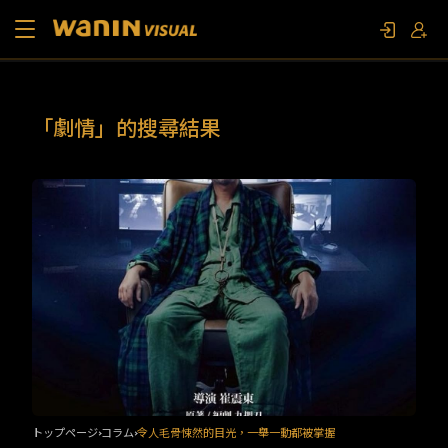
当社について
「劇情」的搜尋結果
作品リスト
コラム
お問い合わせ
ファンイベント
トップページ
コラム
令人毛骨悚然的目光，一舉一動都被掌握