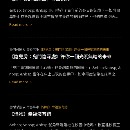
卻未止於此，它不僅替傳記類型片開出了截然不同的風格，既客觀
只能遵守那不切實際的容貌準則。而打破「完美」的條件，或許又
的陳述事實，也主觀地呈現主角的掙扎焦慮，兩條黑白與彩色的故
得戲仿《2001太空漫遊》當中的猩猩（片頭的女嬰們），再一次敲
&nbsp; &nbsp; &nbsp;冰川積存了百年前的冬日的記憶，一如阿爾
事線圍繞著同一顆原子（奧本海默）來回擺盪碰撞，激發出高亢沸
碎芭比娃娃，才能探究該角色的創作核心。因此，當我們在美泰爾
卑斯山存放起皮耶托與布魯諾孩提時的親暱時光，他們在格拉納山
騰的情緒波瀾，也增加了晃動欲昏迷的恐慌。我由衷地佩服導演諾
公司的神秘空間見到了「芭比」的創作者靈魂，也就是創辦人「露
村裡嬉戲，在草叢間咬著胸口玩起捉迷藏，那是對於城市小孩的皮
Read more
蘭，這位「苦難精算師」，他將真正屬於人類的「苦難」投向觀眾
絲韓德勒」，她坦言最初創造芭比的靈感來自於她的女兒，有意思
耶托來說生活的一種解脫，因此，當自己的父母親決定帶著布魯諾
眼底，讓沙漠上亮起的白光烙印在角色與觀眾的視野裡，若每個人
的是，片中同樣設計了一對試圖修補情感裂痕的母女葛洛莉與莎
回來都市上學，皮耶托才會強烈地反對，他認為布魯諾存在於山上
都能見到那幅景象，人類距離毀滅倒數的日子，或許就能更遠一些
夏，隨著她們進入芭比樂園，女兒重新認識了母親不為她所知的另
的自然性格，是應當被珍視的寶藏。皮耶托的父親對山同樣抱持了
了。🎶延伸聽歌： 草東沒有派對 《苦難精算師 》
一面，莎夏接納了母親的負面情緒，那些怪異、黑暗又瘋狂的點子
一股眷戀，才會不停帶著皮耶托跨過山稜線，遊走在地圖上等高線
홈
영상물 및 특별주제
《陰兒房：鬼門陰深處》許你一個光明無暗的未來
（與芭比樂園中的人物全都相反），她們站在同一陣線進而達到和
的最密集處，沒想到隨著一次皮耶托高山症發作，加上布魯諾被生
《陰兒房：鬼門陰深處》許你一個光明無暗的未來
解，印證了創作出芭比的核心價值，讓彼此（母女）有了共通的語
父帶走的不告而別，使他失去了向山前進的動力，彼此的友誼因為
言，增加了能夠敞開心房對話的可能性。&nbsp; &nbsp; &nbsp;那
「死亡會讓回憶湧上心頭，也會創造新的回憶。」&nbsp;&nbsp; &
分隔兩地被他封存，直到父親過世，冰封起的情感才緩緩流出，已
麼「我憑什麼戳破她的幻想？」這句台詞精準道出身為觀眾的心
nbsp; &nbsp;當年在床上出現的血手印，如今再度沾染在床單之
是青壯年的他們也找到了上山的理由，布魯諾要完成與皮耶托父親
聲，她生活在與「真實世界」全然相反的世界裡，一個被女性主義
上。《陰兒房第2章：陰魂守舍》後卡爾將蘭伯特父子的記憶封印，
生前的約定，在山上蓋一棟屬於他們的屋子。&nbsp;&nbsp; &nbs
Read more
包裹的粉色理想國，對比現實世界「敷衍也能過關」的父權，兩者
把所有關於「靈魂投射」與「紅色大門陰深處」的記憶全都封塵起
p; &nbsp;《回不去的那座山》借用了佛教典故「須彌山及其周遭的
之間的差異造就了極具諷刺的荒謬感，身為活在烏托邦的居民，誰
來，卻造就了這對父子十年來的疏離，對父親喬許而言，彷彿是酒
八山八海」，作為貫穿整部作品的重要意象，布魯諾與皮耶托的關
會想選芭比樂園之外的平底鞋？「眼淚」卻成了破除芭比幻想的關
後斷片的狀態，人生也變得紊亂不堪，進而成了和妻子離婚的主
係，猶如久居山頂的隱士與遊走各山的旅人，「誰學到的東西比較
鍵，那一幕成為了筆者最愛的片段，芭比坐在街頭的公園中思索，
因，對於兒子達頓來說，這段被刪去了整整一年的童年，出於父母
多？」布魯諾充滿哲學思考的提問，即使答案早已呼之欲出，是遊
홈
영상물 및 특별주제
《怪物》幸福沒有錯
仔細觀察周遭環境的人們，他們談天、爭執、衝突或是相愛，吸收
聯合撒下他生病的謊，使他仍糾結著的同時，便進入了青春期的叛
歷了世界各地山川還出書的皮耶托，而布魯諾則困在了幫家族在山
《怪物》幸福沒有錯
人類豐沛多變的情感，她的眼淚也跟著奪眶而出，學習到對生活的
逆，也延伸到他對父親的厭惡態度之上。&nbsp; &nbsp; &nbsp;解
上畜牧的日子裡，他始終走不出自己留戀的山，更無法供養妻子與
感知是如此珍貴，「這感覺隱隱作痛，但很棒！」或許會懷念曾經
&nbsp; &nbsp; &nbsp;號角聲隱隱地在校園中低鳴，教室裡校長正
開父子的心結成了本片最重要的主題，兒子在大學繪畫課上，被師
孩子，不願下山的他最終被大雪覆蓋而亡，卻也呼應了皮耶托聽來