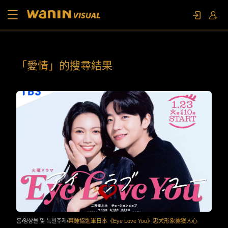
소개
「愛情」的搜尋結果
작품 목록
영상물 및 특별주제
문의하기
팬 이벤트
홈
영상물 및 특별주제
蔡鍾協進軍日本《Eye Love You》忠犬形象擄獲人心