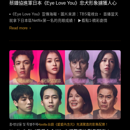
TW
EN
JP
KR
蔡鍾協進軍日本《Eye Love You》忠犬形象擄獲人心
▪︎《Eye Love You​》宣傳海報，圖片來源：​TBS​電視台。​ ​​首播當天
就拿下日本區​Netflix​第一名的亮眼成績！​ ​​▶看點​1-​精彩劇情​
Read more
홈
영상물 및 특별주제
Netflix台劇《愛愛內含光》充滿驚喜的影集配樂！