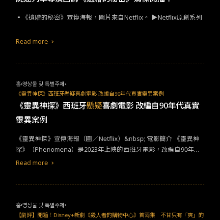
▪︎《遺贈的秘密》宣傳海報，圖片來自Netflix​。​ ▶Netflix​原創系列​
Read more
홈
영상물 및 특별주제
《靈異神探》西班牙懸疑喜劇電影 改編自90年代真實靈異案例
《靈異神探》西班牙
懸疑
喜劇電影 改編自90年代真實
靈異案例
《靈異神探》宣傳海報（圖／Netflix）&nbsp; 電影簡介 《靈異神
探》（Phenomena）是2023年上映的西班牙電影，改編自90年代
超自然現象調查組織Grupo Hepta曾經調查過的西班牙歷史上最重
Read more
要的「惡作劇」真實靈異案件。電影在Netflix上映後沒多久，就登
上該平台在西班牙觀看次數最多的電影之一。電影劇情講述1999
年，三位女性中年靈異調查員在組織領袖神父Pilón失蹤後，調查一
家叫做「El Baúl del Monje」的小古董店裡發生的靈異事件，在追
홈
영상물 및 특별주제
查真相的過程中，她們除了要面對各種令人毛骨悚然的超自然現
【劇評】開箱！Disney+新劇《殺人者的購物中心》首兩集 不甘只有「爽」的