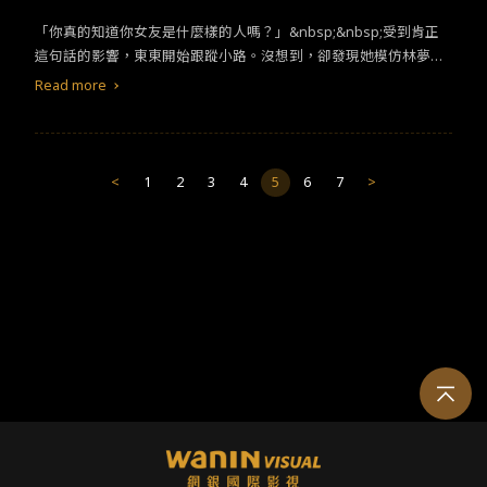
匆將妮妮的屍體載到山上埋葬的情景，那樣的心境一如當下演出的
件，只要滿足這個條件智安就能離開家。智安因此找了進灣手下把
角色張先生。他深知就算他沒有傷害妮妮，也已經成了兇手。他不
「你真的知道你女友是什麼樣的人嗎？」&nbsp;&nbsp;受到肯正
信為她進行一連串的特訓，並在一次遭小混混圍攻時展現成果。透
斷將內心的恐懼投射在角色上，但任誰也沒有想到餵養角色的是如
這句話的影響，東東開始跟蹤小路。沒想到，卻發現她模仿林夢穿
過這段回憶又再一次強調，因為進灣的堅持，智安絕不會輕易死在
此黑暗的殺人案件。透過劇中劇，得以用張先生的角色表現出東東
著一身紅裙，跑去跟別人約會。她之所以這麼做，竟然是為了要報
Read more
殺手槍下。
的內在，很有設計感。圖取自CATCHPLAY+接著，劇情帶領觀眾看
復東東！圖取自CATCHPLAY+小路早已經知道東東與林夢之間的
見了社區住戶們的另外一面。首先，我們看到競選民意代表的洪德
事，她與林夢不僅曾為此爭執，甚至也在東東手機裡看到兩人親密
安一家與林夢的牽連。他的太太王如茵，表面光鮮亮麗，但她的內
的合照。在兩人的那場對話裡，林夢被小路賞巴掌時說了「你該打
心飽受折磨，有虐兒跡象。此事被林夢發現，她見義勇為地幫助了
的人不是我」，這句台詞讓我印象深刻。確實，該被打的人是東
<
1
2
3
4
5
6
7
>
洪小弟。而後，東東透過出版社老闆邱敬賢，得知林夢性感照被流
東，而我們卻一直將仇視的目光投射在林夢身上，忽略了她可能自
到色情網站。一路追查後，才發現散佈照片的人竟是方艾梅的兒子
始至終都沒有「勾引」的念頭。這句話對應到現實生活中也很適
肯正！當時，林夢為了幫助他不被霸凌，曾經扮演他的「假女
用，凡有「通姦」事件傳出，通常都是女性被推到風口浪尖，男性
友」。 兩段情節翻轉林夢的形象；不過，說是翻轉，倒不如說我們
道個歉後便能安然無恙，社會對女性的道德要求高得令人髮指！圖
太輕信「眼睛所見」、「腦袋所想」。因為自己固有的思維，反而
取自CATCHPLAY+不過，劇情發展至此，我仍然不禁為東東感到惋
忽略人的其他面向。同時，此段也回應了東東排演的劇情，林夢對
惜。他雖然在道德上有瑕疵，但從來沒有殺人。為了掩蓋偷吃這件
身邊人的困境從不袖手旁觀。雖然這兩集看似排除了某些人的嫌
事，他已經一步錯、步步錯到成了棄屍妮妮的兇手了......結果，小路
疑，但也增加了某些人的嫌疑。
只是不說破而已，東東根本是白忙一場又損失慘重，人生可說悲慘
到了極點。作為觀眾，看著他繼續往悲劇走去，只能說是宿命啊。
回頭談談小路，倘若不是東東找小路攤牌，她也不曾想把這件攤出
來講。且不論她是否相信東東，讓事情慢慢過去就是她對這份感情
的溫柔重視。小路是多麼深愛東東啊！即便兩人分手後，她回到兩
人的家見到郭哥仍不忘為他澄清。看著東東喝醉的神情，小路回想