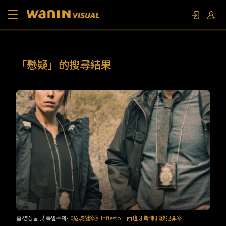
소개
「懸疑」的搜尋結果
작품 목록
영상물 및 특별주제
문의하기
팬 이벤트
홈
영상물 및 특별주제
《危城謎案》Infiesto 西班牙驚悚邪教犯罪案