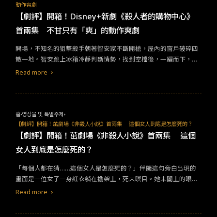
動作爽劇
象，還要克服各自的恐懼和心魔。
【劇評】開箱！Disney+新劇《殺人者的購物中心》
首兩集 不甘只有「爽」的動作爽劇
開場，不知名的狙擊殺手朝著智安家不斷開槍，屋內的窗戶破碎四
散一地。智安跳上冰箱冷靜判斷情勢，找到空檔後，一躍而下，成
功躲避子彈。她臥倒在地找尋掉落的槍枝，卻意外發現另一把藏於
Read more
沙發底部的狙擊槍。智安舉起槍對準窗外的狙擊手，朝他扣下板
機！ 《殺人者的購物中心》以刺激的開戰場面拉開序幕，從中我們
看見智安遭受追殺，並發現家中藏有不為人知的秘密。同時，從這
場戲也可以看出智安謹記著叔叔進灣的教導，處變不驚地觀測逃生
홈
영상물 및 특별주제
及反攻路線。智安被迫邊解謎，邊設法存活，可以預測這就是此劇
【劇評】開箱！茁劇場《非殺人小說》首兩集 這個女人到底是怎麼死的？
的兩條主敘事線。&nbsp;圖片來自DISNEY+第一集，故事從智安獲
【劇評】開箱！茁劇場《非殺人小說》首兩集 這個
知進灣過世的消息開始講起。她從認領屍體開始便不斷察覺異狀，
女人到底是怎麼死的？
包含進灣死因、「協助殺人」刺青、古老貝殼手機、遺產187億元
以及販賣槍枝的暗網，諸多跡象都指出進灣生前暗地裡行非法勾
「每個人都在猜……這個女人是怎麼死的？」伴隨這句旁白出現的
當。然而，重重謎團仍未解，智安卻先有生命危險。暗網上有人揚
畫面是一位女子一身紅衣躺在擔架上，死未瞑目。她未闔上的眼，
言殺了她，更有人早一步來到她家門前。陌生女子侵門踏戶，緊緊
朝著站在一旁的平安社區的住戶們望去，而平安社區住戶們無一不
Read more
貼在門上蠢蠢欲動，緊張的氛圍瞬間被拉滿！但是，第二集開始劇
害怕。這似乎傳遞著一則訊息：住戶各個都是兇手！ 由此場景推
情推展稍微停滯，並未直接交代殺手為何而來，而是回頭講述智安
測，這起殺人案件的兇手已非故事重點，主題更側重於公寓住戶之