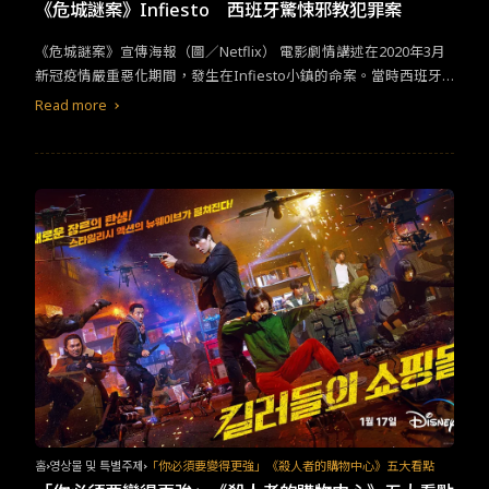
TW
EN
JP
KR
《危城謎案》Infiesto 西班牙驚悚邪教犯罪案
《危城謎案》宣傳海報（圖／Netflix） 電影劇情講述在2020年3月
新冠疫情嚴重惡化期間，發生在Infiesto小鎮的命案。當時西班牙
進入為期15天的封城，兩名警探在封城第一天，發現失蹤數個月的
Read more
少女莎亞突然出現在街頭，並推測少女已被綑綁囚禁數個月。隨著
封城的戒備狀態，警方人力短缺，只能靠副隊長Samuel與小隊長C
astro兩個人的力量調查案件。隨著更多的線索出現，警方在循線追
蹤的同時，陸續發現更多青少年失蹤的案件，以及不同被害人身上
烙印著與某案發地點相同的神祕符號，於是警方很快意識到這似乎
是與邪教活人獻祭有關的連續殺人事件。 幾名嫌犯透露幕後黑手是
一名叫做「先知」的人，在警探追蹤先知的同時，卻讓自己身陷危
機。後來，副隊長Samuel疑似發現先知的真實身份，並與副隊長R
amos一起前往Infiesto小鎮準備緝凶，殊不知Ramos就是「先
知」，接著Samuel被Ramos就地槍斃了。最後，Castro與警方趕
到小鎮的採礦地，就在Ramos準備在春天開始前進行最後一場活人
獻祭的同時，被Castro就地正法。
홈
영상물 및 특별주제
「你必須要變得更強」《殺人者的購物中心》五大看點