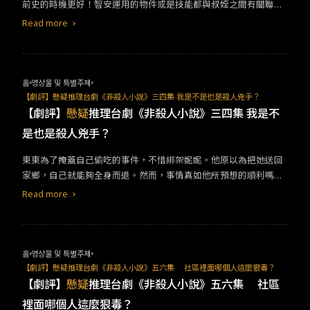
的所有人，都因不同家庭問題而深陷痛苦之中，不斷地在自責或是
前史的時機更好！智安運用的物件或是技能都與叔姪之間有關聯，
責怪他人之間徘徊。例如，尹瑞荷走不出父親拋家棄子的陰影；金
例如，第三集中補充智安前一集亮出的武器——「彈弓」的來源。
Read more
英浩是不倫愛戀產物而受母親控制；崔成俊埋頭工作導致家庭破
第三集每一段回顧都除了讓我們見證進灣對智安的種種影響，更多
碎；尹明熙與兄長亂倫一生不幸。
是展現兩人深厚的感情，相信後續應可以見到更多補足情感的橋
段。 第三集後段，「協助殺人」的殺手們終於抵達智安家，將她家
團團包圍。沒想到，當初第一個找上門來的中文老師敏慧並不是殺
홈
영상물 및 특별주제
手同夥，而是智安的救兵。她在智安及正民被攻擊到無處遁逃的時
【劇評】懸疑推理台劇《非殺人小說》三四集 我是不是也是殺人兇手？
候，及時現身！她的出現，讓我們對於智安的處境稍微放了心；不
【劇評】
懸疑
推理台劇《非殺人小說》三四集 我是不
過，這同時也讓人更好奇這些殺手們「殺」與「不殺」智安的原
是也是殺人兇手？
因。 雖然第三集的打鬥場面十分精彩，但情節多數只是第一集序場
的擴寫，劇情實際是毫無進展。幸好，第三集末智安與正民為了躲
東東為了掩蓋自己偷吃的事件，不惜綁架妮妮。他原以為把她送回
避追殺，成功進入進灣的秘密基地「購物中心」，距離進灣埋藏的
家鄉，自己就能夠全身而退。然而，事情真如他所預想的順利嗎？
秘密又更進一步。不過，正民見到「購物中心」時，他的神情時時
圖取自CATCHPLAY+妮妮發現了他的計謀，因此拒絕了偷渡返家的
Read more
透露著詭異，不只讚嘆這個空間的存在，更撫摸裡頭擺放的大型主
計畫。當兩人產生衝突的時候，妮妮發生意外，失血過多；即便東
機，讓人不禁懷疑他是否尋找此處已久，可能為敵方的間諜。&nbs
東急忙將她送醫，卻早已來不及。妮妮死了。最害怕的這一刻，東
p;第四集一開始，我們親眼見證敏慧有多強，她一人便成功殺掉一
東接到了他的生父葉導打來的電話，他通知他錄取男主角，並向他
整群的殺手；而進入「購物中心」的兩人則遇到長年藏匿的謎樣大
懺悔自己不曾好好對待他。當美夢成真的那一刻終於到來，但東東
홈
영상물 및 특별주제
叔。大叔攻擊智安，而她輕易撂倒他，此時智安回想起自己學習防
已經不再如前，他的人生已駛向黑暗。劉冠廷在這場的表演精湛，
【劇評】懸疑推理台劇《非殺人小說》五六集 社區裡面哪個人這麼狠毒？
身術的過程。當時進灣因過度保護智安，導致她無法交到朋友。智
他的悲喜交雜，充分表現出「這一刻來得太晚」的心情。圖取自CA
【劇評】
懸疑
推理台劇《非殺人小說》五六集 社區
安控訴進灣讓她無法如正常人一般過生活，向進灣提出要自己獨
TCHPLAY+「我是不是也是殺人兇手？」東東排演時，想起自己匆
裡面哪個人這麼狠毒？
立。為了讓智安有能力抵禦殺手攻擊，進灣提出「打中他」的條