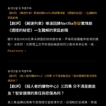
為何與進灣相依為命的背景。中間花了許多篇幅演出智安被追殺的
間的愛恨糾葛。這或許就是《非殺人小說》的「非」字所指涉。不
情節，雖可看到進灣全力拯救姪女，卻仍難以感受他們之間的深厚
過，「非」字饒富趣味，讓人不禁深入思考劇情的發展，猜測本劇
홈
영상물 및 특별주제
情感。不過，少數幾場戲確實表現出進灣沉默內斂的愛。後半段，
除了鑿開人性秘密外，是否也意味林夢之死可能非謀殺或是蓄意殺
【劇評】《屍速列車》導演回歸Netflix懸疑驚悚劇 《遺贈的秘密》一生難解的
故事拉回現在，以四個代碼交代叔姪二人與殺手之間的關係，也讓
家庭創傷
人，或是暗示著人之死乃是集體刻意忽略、無視或是縱容犯罪行為
人對於謎底更加期待。觀眾再度回到被殺手圍繞的緊繃之中，也見
【劇評】《屍速列車》導演回歸Netflix
懸疑
驚悚劇
的結果。 犯罪
懸疑
劇《非殺人小說》改編自李桐豪同名小說，原先
證智安首度正面對決殺手的英姿。&nbsp;圖片來自DISNEY+
的故事聚焦於一對張姓中年夫婦身上。但是，由柯貞年導演接手之
《遺贈的秘密》一生難解的家庭創傷
後將主角改成年輕情侶張澤東與邱苡路，並細寫更多關於公寓住戶
的故事，讓每位住戶都有更鮮明的形象。
圖片來自IMDB在素未謀面的叔叔過世後，尹瑞荷接獲繼承祖墳的通
知。沒想到，在葬禮上忽然有個自稱是她同父異母弟弟出現，揚言
奪取祖墳繼承權。弟弟金英浩的行為反常，令她不禁感到不祥。伴
Read more
隨著這股不祥而來的是，她的丈夫當晚被槍殺死亡，而她也陷入這
一場連續謀殺案之中...... 《遺贈的秘密》由《屍速列車》導演延尚
昊編劇，副導演閔洪南執導。這兩人合作將這部片的氣氛營造得超
好！故事中，只要有人遭遇不測，就會出現符咒、神像及神壇，甚
홈
영상물 및 특별주제
至回溯尹瑞荷的記憶時，她父親如惡魔附體般瘋狂，讓人不禁懷疑
【劇評】《殺人者的購物中心》三四集 分不清是敵是友？智安選擇的責任與悲
傷為何？
這一切案件都是某邪教操控導致。在
懸疑
與詭譎兩種氛圍的加乘
【劇評】《殺人者的購物中心》三四集 分不清是敵是
下，讓《遺贈的秘密》更加驚悚、恐怖、引人入勝！&nbsp;圖片來
自IMDB 這部片乍看是
懸疑
推理劇，實際上全劇都圍繞「家庭」與
友？智安選擇的責任與悲傷為何？
「創傷」。祖墳隱喻家庭，繼承祖墳，猶如我們繼承父母的血緣。
家庭中的創傷、血液裡的缺陷，都將隨著血脈一再延續。一如劇中
第三集延續前兩集今昔兩線交錯敘事形式，但相較於前兩集，穿插