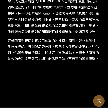
擊，成功進軍韓國的LINE WEBTOON台灣驚悚漫畫《要是未
曾相遇就好了》即將被改編成8集影集，並力邀韓國影星來台
拍攝。另一部恐怖電影《宿》，也邀請曾執導《見鬼》等知名
恐怖片大師彭發導演親自來台，共同打造一部充滿靈異驚悚元
素的電影，相信將帶給觀眾充滿禁忌和極限恐懼的感官享受。
後續還有更多即將啟動拍攝的作品陸續曝光，敬請熱烈期待！
網銀國際影視從影視項目的海內外投資、開發、製作與發行，
到KOL經紀、行銷與品牌包裝，展現多方發展的企圖心，強化
對文化娛樂產業的深耕，以共好共榮為基礎，持續支持優質的
創作內容和多元發展，期許能為觀眾帶來更豐富的娛樂體驗。