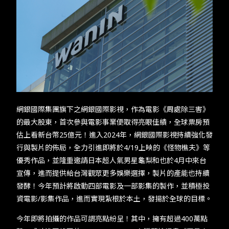
TW
EN
JP
KR
網銀國際集團旗下之網銀國際影視，作為電影《周處除三害》
的最大股東，首次參與電影事業便取得亮眼佳績，全球票房預
估上看新台幣25億元！進入2024年，網銀國際影視持續強化發
行與製片的佈局，全力引進即將於4/19上映的《怪物樵夫》等
優秀作品，並隆重邀請日本超人氣男星龜梨和也於4月中來台
宣傳，進而提供給台灣觀眾更多娛樂選擇，製片的產能也持續
發酵！今年預計將啟動四部電影及一部影集的製作，並積極投
資電影/影集作品，進而實現紮根於本土，發揚於全球的目標。
今年即將拍攝的作品可謂亮點紛呈！其中，擁有超過400萬點