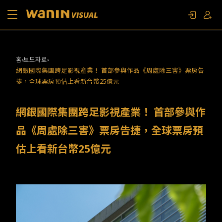
소개
홈
보도자료
網銀國際集團跨足影視產業！ 首部參與作品《周處除三害》票房告
작품 목록
捷，全球票房預估上看新台幣25億元
영상물 및 특별주제
網銀國際集團跨足影視產業！ 首部參與作
品《周處除三害》票房告捷，全球票房預
문의하기
估上看新台幣25億元
팬 이벤트