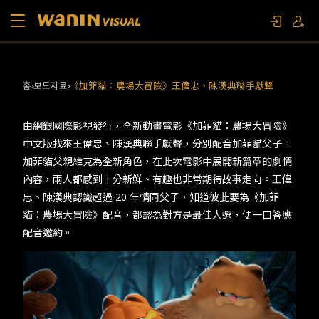
소개
홈
보도자료
《加菲貓：農場大冒險》王偉忠、陳漢典聯手獻聲
작품 목록
由網銀國際影視發行，全新動畫電影《加菲貓：農場大冒險》
中文版找來王偉忠、陳漢典聯手獻聲，分別配音加菲貓父子。
영상물 및 특별주제
加菲貓父親維克為全新角色，在此次電影中展開新篇章的劇情
內容，兩人都感到十分新鮮、有趣也非常期待故事走向。王偉
문의하기
忠、陳漢典認識超過 20 年情同父子，知道彼此要為《加菲
貓：農場大冒險》配音，都認為對方是最佳人選，便一口答應
配音邀約。
팬 이벤트