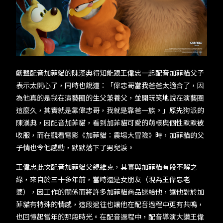
TW
EN
JP
KR
獻聲配音加菲貓的陳漢典得知能跟王偉忠一起配音加菲貓父子
表示太開心了，同時也說道：「偉忠哥當我爸爸太適合了，因
為他真的是我在演藝圈的生父兼養父，並開玩笑地說在演藝圈
這麼久，其實就是靠偉忠哥，我就是靠爸一族。」原先狗派的
陳漢典，因配音加菲貓，看到加菲貓可愛的萌樣與個性默默被
收服，而在觀看電影《加菲貓：農場大冒險》時，加菲貓的父
子情也令他感動，默默落下了男兒淚。
王偉忠此次配音加菲貓父親維克，其實與加菲貓有段不解之
緣，來自於三十多年前，當時還是女朋友（現為王偉忠老
婆），因工作的關係而將許多加菲貓商品送給他，讓他對於加
菲貓有特殊的情感，這段過往也讓他在配音過程中更有共鳴，
也回憶起當年的那段時光。在配音過程中，配音導演大讚王偉