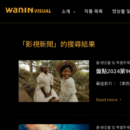
소개
작품 목록
영상물 
「影視新聞」的搜尋結果
홈
영상물 및 특별주
盤點2024第
最佳影片： 《紫色姐妹
Read more
홈
영상물 및 특별주