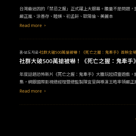
台灣最迷因的「禁忌之握」正式躍上⼤銀幕。膽量不是問題，
嚴正嵐、涂善存、睦媄、初孟軒、歐陽倫、美麗本
Read more
홈
보도자료
社群大破500萬搶被嚇！《死亡之握：鬼牽手》首映全
社群大破500萬搶被嚇！《死亡之握：鬼牽
年度話題恐怖新片《死亡之握：鬼牽手》大膽玩起招靈遊戲，
集，網銀國際影視總經理暨總監製陳宜旻與導演王晧率領嚴正
支持這部勇於開創台灣恐怖片類型的電影。 導演王晧表示，
Read more
李英宏說道：「過程中我和導演不斷來回討論，要讓電影又酷
現來路不明的鴿子屍體，留下斑斑血跡和大量羽毛，眾人聽了
生、大學生到現在變成老師了！這次是生涯裡相對成熟的狀態
惡，我的角色的惡就是太溫柔了，溫柔懦弱到讓人生氣。」因