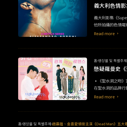
義大利色情影集《
義大利影集《Supe
他所拍攝的色情電視電影
e》、《L’Imm
Read more
iffredi的童年
凡男子成為現在全球最知
Hanging Sun》) 
홈
영상물 및 특별주
懸疑羅曼史《
▪︎《聖水洞之吻》
在聖水洞的品牌行
道可以利用，是逛
Read more
홈
영상물 및 특별주제
趙震雄、金喜愛領銜主演《Dead Man》五大