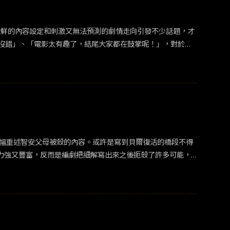
》，以新鮮的內容設定和刺激又無法預測的劇情走向引發不少話題，才
沒錯」、「電影太有趣了，結尾大家都在鼓掌呢！」，對於劇
1000億韓幣的罪名死去的男人，誓死找回自己被賣掉的名字和
！《Dead Man》電影預告篇：▪︎《Dead Man》電影
人怪物》，河准元導演也是河明中導演的二兒子，本片則是河導演
年，為了在片中呈現最真實的劇情故事，五年之間採訪了許多與
觀眾們帶來最好的觀影體驗，敬業的態度令人欽佩。「就算我
 飾）失去名字也失去了原本擁有的人生，變成「死人」的李萬財，
演員趙震雄在片中強烈的情感變化及豐富的演技呈現也是本片的
篇幅重述智安父母被殺的內容。或許是寫到貝爾復活的橋段不得
中飾演沈女士，從事的行業是在政治界擔任顧問，沈女士不只經歷豐
力強又豐富，反而是編劇把細解寫出來之後扼殺了許多可能，
士的氣場和魅力更上一層樓。
」。假使要賣弄懸疑感讓觀眾好奇的話，可從不同視角處理劇