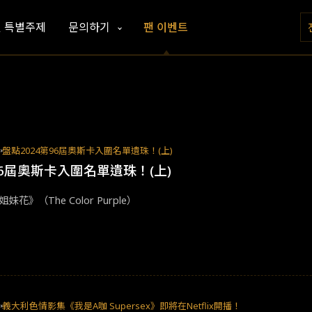
및 특별주제
문의하기
팬 이벤트
제
盤點2024第96屆奧斯卡入圍名單遺珠！(上)
96屆奧斯卡入圍名單遺珠！(上)
花》（The Color Purple）
제
義大利色情影集《我是A咖 Supersex》即將在Netflix開播！