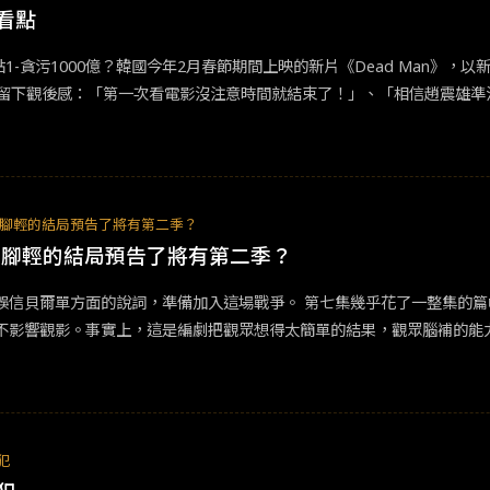
看點
看點1-貪污1000億？韓國今年2月春節期間上映的新片《Dead Man
區留下觀後感：「第一次看電影沒注意時間就結束了！」、「相信趙震雄準
「把名字跟人生都賣掉吧！」《Dead Man》片中講述一位背負著貪污
和金喜愛等實力派演員們的合作，讓《Dead Man》成為今年必看電影之一
-河導演製作本片艱辛過程河准元導演曾與奉俊昊導演合作恐怖劇情片《駭
除了負責執導之外，劇情編寫的部分也是河導演一手包辦，取材過程長達五
重腳輕的結局預告了將有第二季？
現的畫面感，即使只有幾秒的畫面也都需要經過長時間的構思，只為了給
重腳輕的結局預告了將有第二季？
影劇照/演員趙震雄，圖片來源：팔레트픽처스 。▶看點3-李萬財（趙震雄
中用細膩的演技呈現一夜之間名字、家人、人生都被奪走的李萬財，實力派
誤信貝爾單方面的說詞，準備加入這場戰爭。 第七集幾乎花了一整集的
來源：팔레트픽처스 。 ▶看點4-沈女士（金喜愛 飾） 演員金喜愛在片
不影響觀影。事實上，這是編劇把觀眾想得太簡單的結果，觀眾腦補的能
是會選擇幫助一無所有的李萬財呢？在實力派演員金喜愛的詮釋下，沈女
大缺點，我個人認為回溯的目的是「補充資訊」，而不是提供「已知資訊
續再一次公開全貌，兩者都是常見的方法。
犯