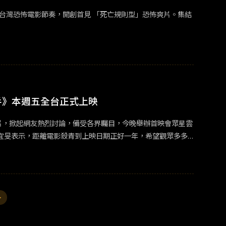
台灣恐怖電影節奏，開創⾸⾒ 「死亡規則型」恐怖爽片。集結
手》本週五全台正式上映
片，掀起網友熱烈討論，備受各界矚目，今晚舉辦首映會眾星雲
宜旻表示，距離電影殺青到上映日期正好一年，希望觀眾多多
恐怖片最重視配樂與音效，第一次為恐怖片操刀配樂的音樂總監
演王晧透露，電影有出現鴿子，而拍片期間編劇竟曾在家中發
，嚴正嵐驚呼：「我發現我第一部恐怖片從之前到現在，從高中
度挑戰恐怖片的涂善存則形容：「這部電影會看到每個人的
>
為難的心情。