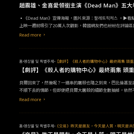
趙震雄、金喜愛領銜主演《Dead Man》五大
▪︎《Dead Man》宣傳海報，圖片來源：팔레트픽처스 。▶
上映一週就吸引了20萬人次觀影，韓國網友們也紛紛在評論
情和演員們的好評不斷上升，也讓人們提高了對本片的期待感。
Read more
失去的人生，片中充滿著緊張感和不可預測的反轉內容，加上趙震雄
發佈會/河准元導演，圖片來源：한국경제 뉴스 。▶看點2
第一部個人執導的電影作品。犯罪劇情片《Dead Man》
홈
영상물 및 특별주제
【劇評】《殺人者的購物中心》最終兩集 頭
政治工作相關的人物，除了劇情故事，河導演也很注重片中呈
【劇評】《殺人者的購物中心》最終兩集 頭
救不了自己，我也要把你們全殺了」▪︎《Dead Man》電
誓死奪回屬於自己的一切。演員趙震雄在《Dead Man》
貝爾回來了，然後呢？一連串的屠殺也隨之到來，巴比倫甚至
一大看點。▪︎《Dead Man》電影劇照/演員金喜愛，圖片
不順下去的情節，但即便把貝爾大屠殺的細節全數抽掉，依然
富，實力更是數一數二，她會選擇包庇政治界的大人物嗎？還
且使劇情完全停擺，猶如夢回第一集。 其實這就是回溯的一
Read more
情，相信看到的世界一定不同，或是亦可只留故事的碎片，後
홈
영상물 및 특별주제
《交易》昨天是朋友，今天是人質，明天是共