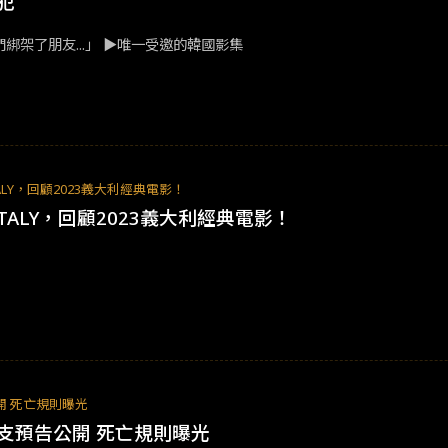
犯
▪︎《交易》宣傳海報，圖片來源：플레이리스트。 ​​「今天，我們綁架了朋友​...​」​ ​​▶唯一受邀的韓國影集​
 ITALY，回顧2023義大利經典電影！
N ITALY，回顧2023義大利經典電影！
 死亡規則曝光
支預告公開 死亡規則曝光