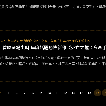
重點是命夠不夠⽤！ 網銀國際影視全新⼒作《死亡之握：⿁牽⼿》，顛覆
場尖叫 年度話題恐怖新作《死亡之握：鬼牽手》本週五全台正式上映
手》首映全場尖叫 年度話題恐怖新作《死亡之握：鬼牽
於社群網路累積超過500萬次觀看次數，難得一見的「死亡規則型」恐怖
嵐、涂善存、睦媄、歐陽倫、美麗本⼈、林⼦熙出席，現場熱鬧非凡。陳
這部片融合了很多元素，不走傳統鬼片風格，有點像是複合式恐怖片，而
又吵又炫，請大家到影廳感受一下！」但拍攝過程不免發生神秘事件，導
倒吸一口氣，直喊太恐怖！ 嚴正嵐三度演出恐怖片，飾演高中老師恩妤
。」片中角色從求學時期到職場都被排擠，心疼她總是要展現正能量。首
<
1
2
7
8
9
10
11
12
13
14
15
16
為有初孟軒和美麗本人，讓他很快能掌握那種在嚴正嵐和其他人之間左右