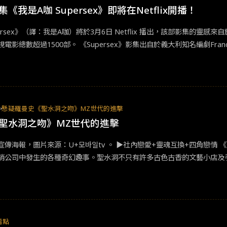
我是A咖 Supersex》即將在Netflix開播！
rsex》（譯：我是A咖）將於3月6日 Netflix 播出，該部影集的靈感來自於
總數超過1500部。 《Supersex》影集出自於義大利知名編劇Francesca
ensità》，眾所皆知，他是一位激進的女權主義者，在宣傳期間，《Super
生活和從第三視角觀看他的家庭，著重在「他與愛之間的關係」，並闡述 Rocco 
名最頂尖的A片影星、導演。 《Supersex》的導演為Matteo Rovere（作品《
和 Francesca Mazzoleni (作品《Punta Sacra》）。
제
懸疑羅曼史《聖水洞之吻》MZ世代的進擊
聖水洞之吻》MZ世代的進擊
宣傳海報，圖片來源：U+모바일tv 。 ▶社內戀愛+靈魂互換+四角戀
銷公司中發生的各種奇幻趣事。聖水洞不只有許多古色古香的文藝小店及
街、約會及散步的好去處。
看點