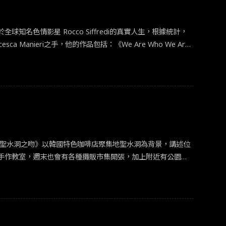
全球知名色情影星 Rocco Siffredi的真實人生，根據統計，
 Manieri之手，他的作品包括：《We Are Who We Ar
sex》被形容為一部精深的影集，全劇描述了義大利影星Rocco S
Siffredi 如何從一個出生於Ortona（義大利中部小鎮）的平
Romulus》)、 Francesco Carrozzini (作品《The
情 《聖水洞之吻》以韓國特色咖啡店聚集地聖水洞為背景，講述位
手作教室，週末也會有各種攤販市集開張，加上附近有公園步