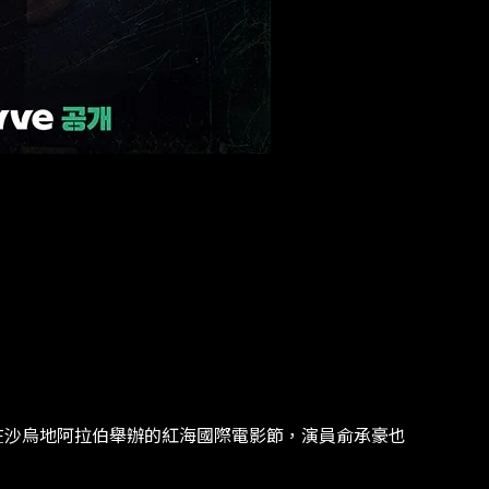
年末在沙烏地阿拉伯舉辦的紅海國際電影節，演員俞承豪也