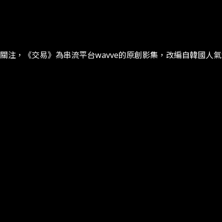
就備受關注，《交易》為串流平台​wavve​的原創影集，改編自