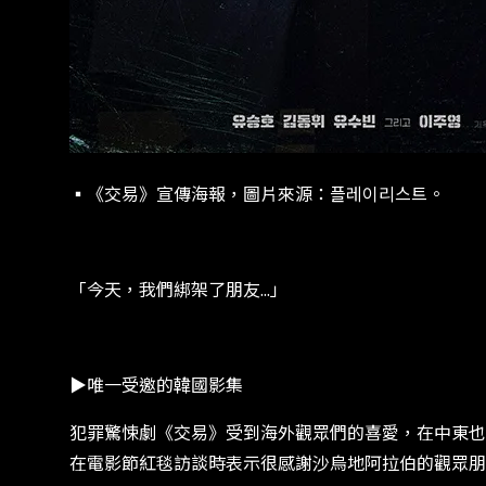
▪︎《交易》宣傳海報，圖片來源：플레이리스트。
​​「今天，我們綁架了朋友​...​」​
​​▶唯一受邀的韓國影集​
​​犯罪驚悚劇《交易》受到海外觀眾們的喜愛，在中東
在電影節紅毯訪談時表示很感謝沙烏地阿拉伯的觀眾朋