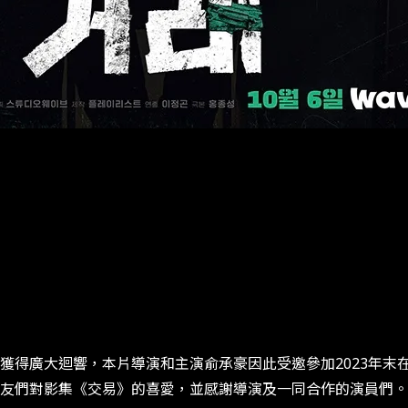
也獲得廣大迴響，本片導演和主演俞承豪因此受邀參加​2023​
友們對影集《交易》的喜愛，並感謝導演及一同合作的演員們。​