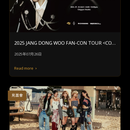
2025 JANG DONG WOO FAN-CON TOUR <CON
NECTION>IN TAIPEI
2025年07月26日
Read more
見面會