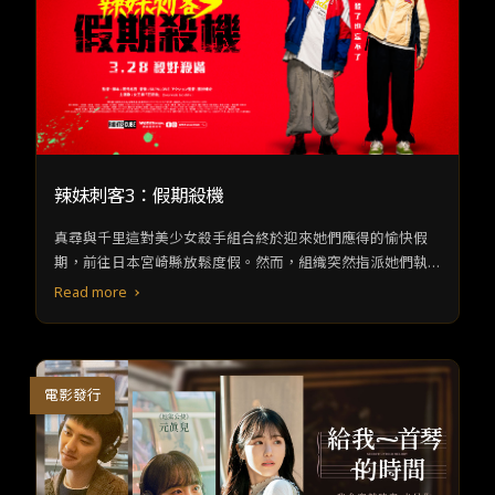
辣妹刺客3：假期殺機
真尋與千里這對美少女殺手組合終於迎來她們應得的愉快假
期，前往日本宮崎縣放鬆度假。然而，組織突然指派她們執
行一個看似簡單的任務——抓住貪污犯，本以為可以輕鬆搞
Read more
定，卻突然殺出程咬金，另外一名作風兇殘、不按牌理出牌
的自由殺手冬村楓（《新·假面騎士》池松壯亮 飾）也接下這
個任務，展開難分難解的激烈競爭。現在，她們被迫與組織
派來的兩名“成年”監督合作，真尋與千里的友誼與殺手技巧面
電影發行
臨意想不到的考驗，假期正式結束，她們即將邁向二十歲成
人之路——伴隨著一場腥風血雨的殺戮！