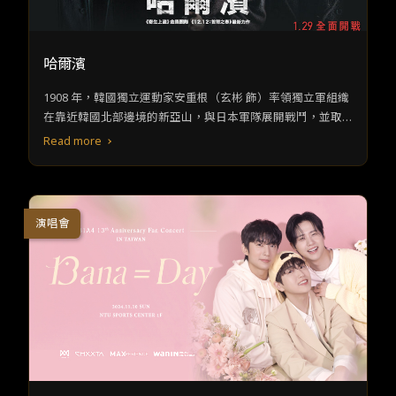
哈爾濱
1908 年，韓國獨立運動家安重根（玄彬 飾）率領獨立軍組織
在靠近韓國北部邊境的新亞山，與日本軍隊展開戰鬥，並取
得了重大勝利。身為韓國獨立軍中將的安重根，釋放日本戰
Read more
俘。然而此舉卻引發部分人對他的猜疑，導致獨立軍內部出
現分裂。
演唱會