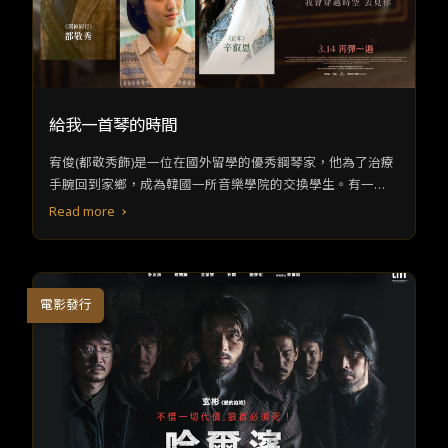
給我一首琴的時間
宥俊(都敬秀飾)是一位在國外留學的優秀鋼琴家，他為了治療
手腕回到家鄉，成為韓國一所音樂學院的交換學生。有一
天，宥俊在校園的舊練琴室偶遇了正在演奏神秘曲目的貞雅
Read more
(元眞兒飾)。
電影發行