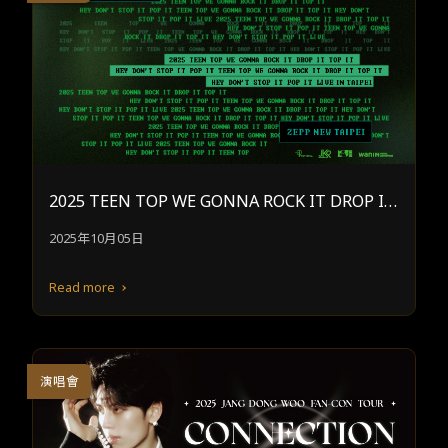
2025 TEEN TOP WE GONNA ROCK IT DROP IT
TOP IT HEY DON’T STOP IT POP IT² LIVE IN T
2025年10月05日
AIPEI
Read more
演唱會