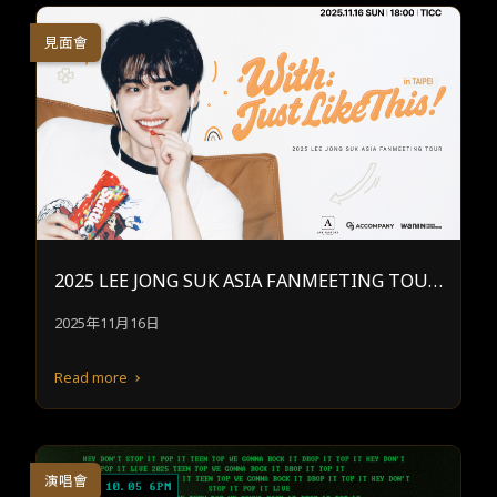
見面會
2025 LEE JONG SUK ASIA FANMEETING TOUR
[With : Just Like This] in Taipei
2025年11月16日
Read more
演唱會