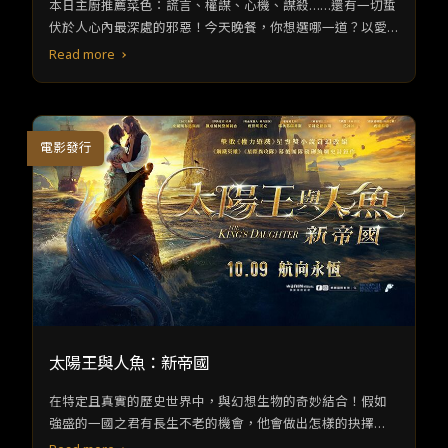
本日主廚推薦菜色：謊言、權謀、心機、謀殺……還有一切蜇
伏於人心內最深處的邪惡！今天晚餐，你想選哪一道？以愛
為名的自私，是否就能獲得寬恕？
Read more
電影發行
太陽王與人魚：新帝國
在特定且真實的歷史世界中，與幻想生物的奇妙結合！假如
強盛的一國之君有長生不老的機會，他會做出怎樣的抉擇
呢？