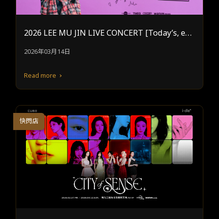
2026 LEE MU JIN LIVE CONCERT [Today’s, eM
Ution] in TAIPEI
2026年03月14日
Read more
快閃店