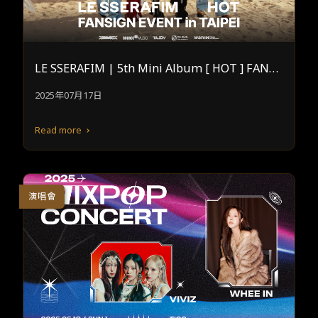
LE SSERAFIM | 5th Mini Album [ HOT ] FANSI
GN EVENT in TAIPEI
2025年07月17日
Read more
演唱會