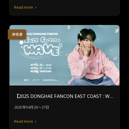
Read more
演唱會
【2025 DONGHAE FANCON EAST COAST : WAV
E】
2025年04月26～27日
Read more