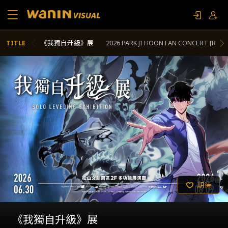
自升級》展
2026 PARK JI HOON FAN CONCERT [RE:FLECT] IN TAIPEI
iK
關於我們
作品列表
影視專題
聯繫我們
限定活動
期待
期待
期待
期待
期待
2026 PARK JI HOON FAN CONCERT [RE:F