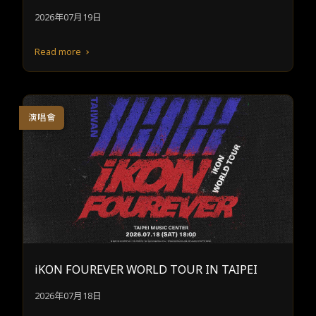
R <UNCHANGED> IN TAIPEI
2026年07月19日
Read more
演唱會
iKON FOUREVER WORLD TOUR IN TAIPEI
2026年07月18日