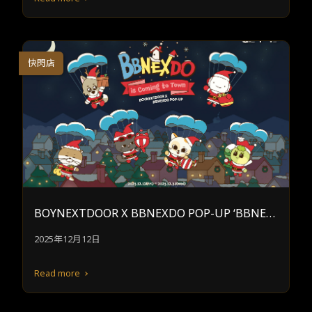
快閃店
BOYNEXTDOOR X BBNEXDO POP-UP ‘BBNEX
DO is Coming to Town’ in TAIPEI
2025年12月12日
Read more