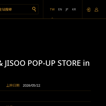
TW
EN
JP
KR
& JISOO POP-UP STORE in
上映日期
2026/05/22