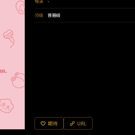
導演
-
分級
普遍級
期待
URL