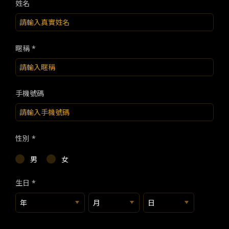
TW
EN
JP
KR
姓名
暱稱 *
手機號碼
性別 *
男
女
生日 *