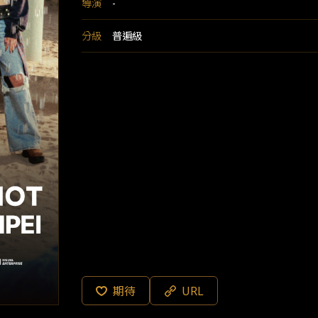
導演
-
分級
普遍級
期待
URL