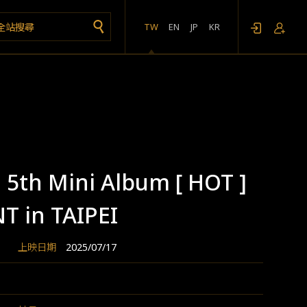
TW
EN
JP
KR
 5th Mini Album [ HOT ]
T in TAIPEI
上映日期
2025/07/17