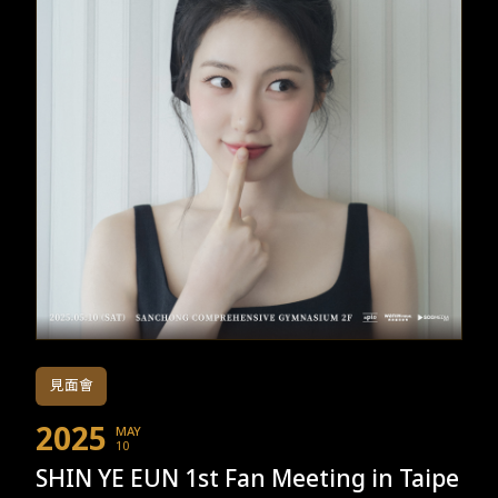
TW
EN
JP
KR
見面會
2025
MAY
10
SHIN YE EUN 1st Fan Meeting in Taipe