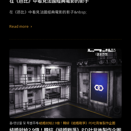
在《芭比》中看見法國經典電影的影子
ken”，這個海報的口號就這樣掀起了熱烈的討論和轉發，在一波困
惑又好笑的議論中，也有人認為是特地想吸引年輕觀眾而做出的策
在《芭比》中看見法國經典電影的影子&nbsp;
略。無論是俏皮的宣傳手段還是具挑戰性的內容，都證明了《芭
比》是一部為更成熟的觀眾而製作並打破常規的電影，為經典的故
Read more
事帶來了新的角度。雖然我們無法靠一部作品來解決平權問題，但
很明顯的，在全世界都引起了一陣新的對話。
홈
영상물 및 특별주제
結婚就給2.9億！韓綜《結婚戰爭》PD吐背後製作企圖
結婚就給2.9億！韓綜《結婚戰爭》PD吐背後製作企圖