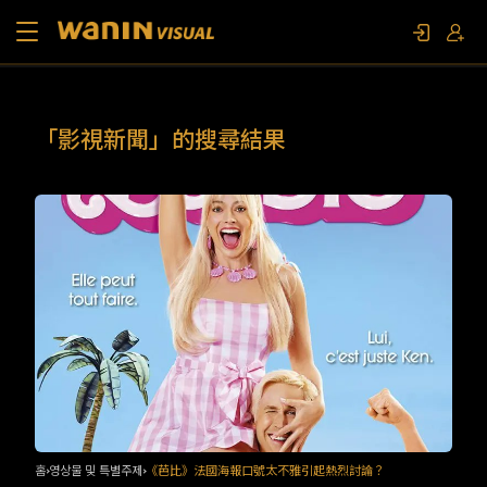
소개
「影視新聞」的搜尋結果
작품 목록
영상물 및 특별주제
문의하기
팬 이벤트
홈
영상물 및 특별주제
《芭比》法國海報口號太不雅引起熱烈討論？