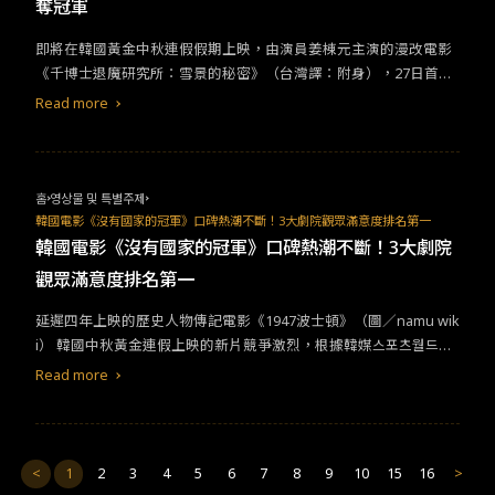
奪冠軍
即將在韓國黃金中秋連假假期上映，由演員姜棟元主演的漫改電影
《千博士退魔研究所：雪景的秘密》（台灣譯：附身），27日首映
日前一周，根據韓國電影振興委員會票房系統，於9月20日票房統
Read more
計資料，預售票房獲得韓國排名冠軍。韓國中秋檔期上映的奇幻驅
魔片《千博士》，上映前一周預售票房獲韓國全國第一。（圖／CJ
ENM MOVIE） &nbsp;《千博士退魔研究所：雪景的秘密》（台灣
譯：附身）劇情講述一位自稱「千博士」（姜棟元 飾）的驅魔師，
홈
영상물 및 특별주제
不相信鬼魂卻擁有跟鬼一樣洞察力的「神棍」，藉著高超話術與詐
韓國電影《沒有國家的冠軍》口碑熱潮不斷！3大劇院觀眾滿意度排名第一
騙夥伴仁培（李東輝 飾）的巧妙合作，騙過許多民眾在市場走跳。
韓國電影《沒有國家的冠軍》口碑熱潮不斷！3大劇院
有天接獲到擁有陰陽眼的委託人幼京（李絮 飾），帶來前所未有的
觀眾滿意度排名第一
「高額新委託」，以往只做半套的假驅魔人，這次得來真的了！&n
bsp;高人氣漫改作品《千博士》於該平台上擁有好評。（組圖/nav
延遲四年上映的歷史人物傳記電影《1947波士頓》（圖／namu wik
er webtoon/nave series）&nbsp;高評價原創IP + 大片經歷製作團
i） 韓國中秋黃金連假上映的新片競爭激烈，根據韓媒스포츠월드報
隊 導演處女作受矚目電影《千博士》（台灣譯：附身），是由曾參
導，緊追在中秋票房冠軍《千博士》（台灣譯：《附身》），電影
Read more
與製作過韓國大片《寄生上流》、《魔鬼對決》、《分手的決心》
《1947波士頓》（台灣譯：《沒有國家的冠軍》）首映後口碑好評
助理導演崗位的金成植，首次擔任導演崗位的處女作。根據namu
不斷上升，後續觀影人數也漸漸增加，票房成績值得期待。 人物傳
wiki資料顯示，該片製作費高達113億韓圜，改編自Naver webtoon
記電影《1947波士頓》改編自真實故事。本片講述1936年柏林奧
高人氣網路漫畫作品《憑依》，該作於網站上也有9.3顆心的好評成
運，韓國馬拉松金牌選手孫基禎（河正宇 飾），因當時的政治背
<
1
2
3
4
5
6
7
8
9
10
15
16
>
績。&nbsp;《田禹治》、《黑司祭們》的成功，讓姜棟元新作備受
景，無法以「韓國國旗」上場，後續遭政治打壓後，遇見新星徐潤