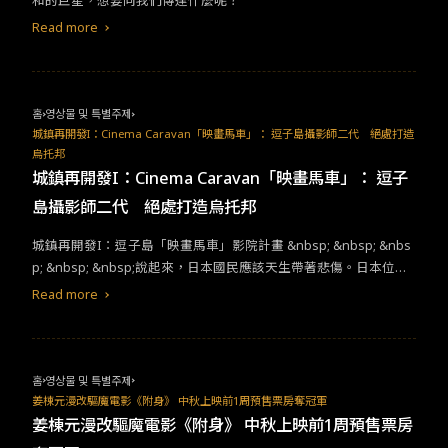
和的巨星，想要向我們傳達什麼呢？​
Read more
홈
영상물 및 특별주제
城鎮再開發I：Cinema Caravan「映畫馬車」： 逗子島攝影師二代 絕處打造
烏托邦
城鎮再開發I：Cinema Caravan「映畫馬車」： 逗子
島攝影師二代 絕處打造烏托邦
城鎮再開發I：逗子島「映畫馬車」影院計畫 &nbsp; &nbsp; &nbs
p; &nbsp; &nbsp;說起來，日本國民應該天生帶著悲傷。日本位居
歐亞大陸板塊交界，古來天災人禍不曾間斷；進入現代社會後，隨
Read more
著經濟發展，高齡化、少子化議題加乘，文明向前邁進的步伐又多
了一些阻礙。然而即使難關重重，大和文化也從來不濫情，至少從
文化骨幹的侍（さむらい，輔佐將軍的武士）精神上便能窺知一
二，總是帶著傲氣，將問題癥結從裡到外看得犀利透徹，有組織又
홈
영상물 및 특별주제
嚴謹的一同解決。
姜棟元漫改驅魔電影《附身》 中秋上映前1周預售票房奪冠軍
姜棟元漫改驅魔電影《附身》 中秋上映前1周預售票房