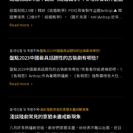
結婚就給2.9億！韓綜《結婚戰爭》PD吐背後製作企圖&nbsp;▲ 韓
國實境秀《2億9千：結婚戰爭》。（圖片來源：tvN )&nbsp;近年來
KPOP風靡全球，戀愛綜藝實境秀更是受到不少年輕人喜愛，出演的
Read more
嘉賓因此爆紅的情況也不少見，如《單身地獄》(솔로 지옥)、《換乘
戀愛》（환승 연애）、《나는 SOLO》等，都看出韓國閱聽眾對於
「戀愛結婚」話題的關注。然而處於N拋世代，結婚率年年下降的
韓國，近期一檔真人實境秀更掀起話題討論。
홈
영상물 및 특별주제
盤點2023中國最具話題性的古裝劇有哪些?
盤點2023中國最具話題性的古裝劇有哪些?
盤點2023中國最具話題性的古裝劇有哪些?來看看你追過幾部吧。1.
《長相思》&nbsp;作為暑期熱播劇，《長相思》強勢霸榜各大社交
平台。改編桐華同名小說，故事圍繞在一女四男的情感糾葛間展
Read more
開。在人神妖共存的世界裡，皓翎王姬小夭（楊紫飾）流落民間，
化名玟小六生活，救下溫柔體貼且願意給她花錢的塗山璟（鄧為
飾）。期間還誤打誤撞招惹上性情古怪霸道，但因為長得好看所以
沒關係的九命相柳（檀健次飾）。之後與小時候同甘共苦，長大後
홈
영상물 및 특별주제
淺談陸劇常見的意猶未盡戒斷現象
才發現有點腹黑的表哥西炎瑲玹(張晚意飾)相認。小夭找回王姬身
淺談陸劇常見的意猶未盡戒斷現象
分，為了讓表哥順利登基，結交了有威望，但鋼鐵直男到不行的赤
八月許多熱播劇完結，劇粉們意猶未盡，紛紛表示難以出戲，近日
水豐隆（王弘毅飾），差點與之政治聯姻。劇中四位男性角色性格