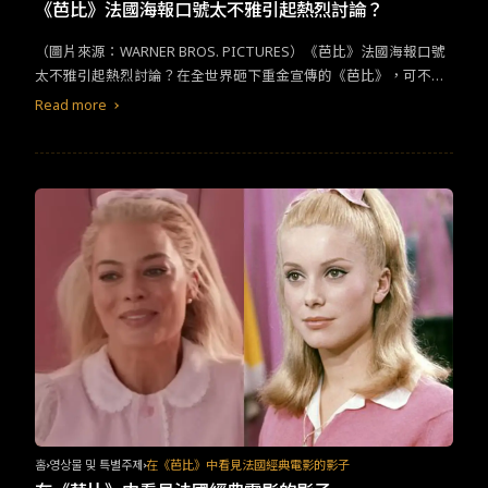
TW
EN
JP
KR
《芭比》法國海報口號太不雅引起熱烈討論？
（圖片來源：WARNER BROS. PICTURES）《芭比》法國海報口號
太不雅引起熱烈討論？在全世界砸下重金宣傳的《芭比》，可不只
是一部看似普通的家庭親子片，原本已預期這部眾所矚目的作品會
Read more
引起不少討論，然而在法國，除了內容本身造成許多議論之外，大
膽的廣告宣傳更添加了不少的話題，更意外地因為年齡限制和海報
口號而產生關注。&nbsp;&nbsp;在美國，對於其電影內容有些微
性暗示，因而限制13歲以下須有家長陪同才可進場觀看，英國對於
12歲以下兒童也採取相似規定；相比法國，則對這類內容較有系統
教育化以及透明化，將其分類為適合任何年齡，但它的內容真的適
合小朋友嗎？&nbsp;儘管電影背景設定在充滿粉紅色的芭比世界，
但內容卻在探討平權和身為女性的兩難，在一連串諷刺對話和跳脫
大眾電影節奏的情節下，許多家長表示，小孩還無法理解其中想表
達的寓意而感到無聊，並對於這部片的成熟主題被包裝成適合兒童
觀看的宣傳手法有點質疑，有些認為這只是一個巨型的廣告，想再
次宣傳有點過時的塑膠娃娃。另個討論的焦點，是在看似從美版海
報翻譯過來的口號：“Elle peut tout faire. Lui, c’est juste Ken.”原本
是要凸顯出芭比有無限潛能，而肯尼只是一個普通的存在，但熟悉
法語俚語的人就會發現它意外的雙關語，在法語中，’ken’也有發生
홈
영상물 및 특별주제
在《芭比》中看見法國經典電影的影子
性關係的意思，所以翻譯反而變成“她能做任何事，而他只知道如何