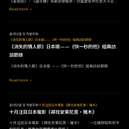
《長相思》、《蓮花樓》等劇即使劇終，討論度依然在各大平台上
鮮明且風格迥異，而女主角清醒獨立的人設也非常出彩，為劇添色
居高不下。這是近些年來追陸劇常見的戒斷現象，與他們成功的劇
不少。《長相思》由原著作者桐華親自進行改編，還原了眾多書中
Read more
外互動有著非常重要的關係。今天就和大家來聊聊，陸劇那些讓觀
名場面名台詞，也是近幾年最貼合原著作品的改編影視劇。不少網
眾深陷其中的秘密。 1.彈幕文化&nbsp;彈幕是起源於日本的一種實
友表示「原著黨不僅沒塌房，還被精修了。」&nbsp;高期待隨之而
時評論，網友的評論會像「跑馬燈」一樣即時在畫面上出現，近幾
來的就是高要求，劇粉也在各方面給出諸多建議，像小夭被虐殺的
年來流行於中國，許多影視平台均開啟這項功能。讓觀眾得以在追
經典橋段沒做出預期效果，就被粉絲們高度審視批判。第二則是相
홈
영상물 및 특별주제
劇時，可以看到別人的評論，消滅了以往零碎時間無人一起追劇的
柳與小夭的情感波動在原著中人氣超高，但感情線相當隱晦。劇中
《消失的情人節》日本版——《快一秒的他》經典訪談節錄
孤獨感。
有些不易演繹的獨白或內心戲描寫被刪去或改動，可以理解是戲劇
《消失的情人節》日本版——《快一秒的他》經典訪
考量上的取捨，但仍有不少書粉對此非常難以接受。第一季在8月已
談節錄
經播完，第二季預計於明年播出，讓我們繼續期待。&nbsp;2. 《長
月燼明》&nbsp;8月阿里巴巴公布財報，《長月燼明》報上有名。2
​​​​《消失的情人節》日本版​ ——​《快一秒的他》經典訪談節錄​
023上半年，中國線上視頻平台播出的所有電視劇中，優酷在中國
獨家播出的《長月燼明》表現亮眼，是今年年度當之無愧的爆劇。
Read more
홈
영상물 및 특별주제
十月注目日本電影《尋找安東尼奧・豬木》
十月注目日本電影《尋找安東尼奧・豬木》
​​​​十月注目日本電影​ ​​《尋找安東尼奧・豬木》​ ​​ 一位橫跨昭和到令