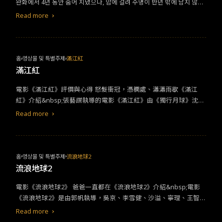
一頭的小女孩給溫柔接住了。🎶延伸聽歌： 青峰 《是我的海》
완화에서 4년 동안 숨어 지냈으나, 암에 걸려 수명이 반년 밖에 남지 않았
了任何性向都會有所共感的「感情經驗」，呈現毛毛（想結婚成
們烹調的餐食才能養活了整個家；男性角色則踏在「出走」的道路
다는 말을 듣고 죽기 전에 자수하기로 결심했지만, 경찰서 담장에 붙어 있
家）與家豪（只想待在一段關係中）價值觀的差異，展現這份差
上，父子倆放下誤會準備一同共進晚餐。將整個家中的角色與山邊
Read more
는 게시판에서 자신이 뜻밖에도 지명수배자 3위에 불과하다는 사실을 보
異，進而體現這份感情的課題無關乎性向，畢竟「人世間的婚姻，
的父子框進了同一個畫面中，我想，這就是導演回應男孩的答案了
게 됩니다. 그는 앞 순위 지명수배자 두 명의 행방을 찾아내 하나씩 이 두
只是一張紙而已」。至於本片最重要的主題則是「標籤」。片中設
吧！非常喜歡劇本中描繪這對姐弟的心境變化，且弟弟陽這條支線
강적을 제거한 후 드디어 자신이 「동시대의 삼악」이 되었다고 생각했
置了多種「刻板」的角色，被警局當成廣告女郎的林子晴、拼命吃
尤其迷人。姐姐琪以為結了婚就能擺脫原生家庭，沒想到離婚後她
지만, 영원히 간파하지 못한 탐욕과 노여움, 어리석음이야말로 인생에서
炸雞的同志同事小胖，就連毛爸的角色也故意讓觀眾理解成是拒絕
又再度回到這個家。當她被諾門拋棄（放鴿子）時，竟沒有被孤獨
홈
영상물 및 특별주제
滿江紅
반드시 직면해야 할 죄와 벌이었음을 깨닫지 못했습니다.
接受兒子出櫃的保守父親。全片著墨最多的則是明翰這位「鋼鐵直
感籠罩，她理解自己無需依附男人（情人），靠自己的雙腳也能登
滿江紅
男」，從「恐同打同志」到能夠理解「同志（毛毛）」的轉變，確
上頂峰，見到日出美景。弟弟陽開發了一款說話談心的VR遊戲，目
電影《滿江紅》評價與心得 怒髮衝冠，憑欄處、瀟瀟雨歇《滿江
實能讓大眾更容易帶入他的角色裡。矛盾的是，本片同時也在深化
的其實是要用來練習交談，而非單純撫慰寂寞的現代人。他透過這
紅》介紹&nbsp;張藝謀執導的電影《滿江紅》由《獨行月球》沈
大眾對男同志的刻板印象，尤其像是「撿肥皂」的老梗，片中也大
款遊戲模擬與對象溝通的情境，進而讓自己有勇氣面對父親。然
騰、《送你一朵小紅花》易烊千璽、張譯、《古董局中局》雷佳
量致敬了Jolin的歌曲，意味著將Jolin視為大眾「認定」同志族群的I
而，當這對父子隔著車窗相見時卻無人願意開口，兩人都是這個家
Read more
音、岳雲鵬和王佳怡領銜主演。《滿江紅》講述南宋紹興年間，宰
con（偶像），忽略了同志族群的多樣性，擁有去追隨不同偶像的
的「失語者」。沒想到陽卻在遊戲老手情哥身上有所啟發，聽著情
相秦檜率領軍隊前往與金國進行會談，但會談前夜，金國使者卻在
權利。儘管本片在「去標籤化」的過程中同樣帶著「刻板」，卻能
哥說起自己孫子沈迷於電玩遊戲，因而與家人反目的過去。情哥家
宰相駐地死亡，所攜密信也不翼而飛。一個小兵和親兵營副統領偶
讓大眾對這類議題有更高的能見度與接受度，我想我也該撕去既有
庭的最後結局，是他的孫子早已跳樓天人永隔，讓仍有機會與父親
然捲入這場巨大的陰謀中，他們被宰相秦檜命令尋找兇手和真相。
的標籤來接受它。「上輩子你養我，這輩子換我養你。」實在有夠
交談的他有意返家。透過陽的角色放下憤怒的執念，也透過琪琪找
홈
영상물 및 특별주제
流浪地球2
&nbsp;《滿江紅》評價與心得&nbsp;整體而言，過於現代的台詞
浪漫，真心一點、深情一點的眼神，或許真能讓他們激發出帶電的
到自我肯定的價值，讓本是黑白的家庭悲劇因而重新染上了色彩，
流浪地球2
是失望且令人出戲的，故事設定也不夠嚴謹刺激。不只沈騰的角色
火花，想不到我仍被演員們入戲的演出所渲染，尤其在毛爸向明翰
隨著吹進家門的清風搖曳鈴聲有所領悟。於我而言，這群演員如此
電影《流浪地球2》 爸爸一直都在《流浪地球2》介紹&nbsp;電影
過於喜感，岳雲鵬角色設定也是憨傻，失去軍中肅殺之氣，即使殺
坦白過往的那場戲中，兩人（毛毛與明翰）道別前的眼神，已道盡
賣力的爭吵戲有時像在看八點檔，但是當我回想自己家庭的生活經
《流浪地球2》是由郭帆執導，吳京、李雪健、沙溢、寧理、王智、
人不手軟也沒用。最主要的原因應是製片方將此片定調為喜劇，才
一切複雜的情緒。至於本片是否拿出了導演應有的水準，混亂的剪
驗，確信這些角色真有可能出現在現實裡。因此，他們的演出實實
朱顏曼滋領銜主演、劉德華特別演出的科幻災難電影 。該片以提出
造就如此尷尬的內容。&nbsp;在搞笑的氛圍下，劇情有很多漏洞也
輯與時不時像在追劇的敘事節奏，加上尚待加強的視覺特效動畫，
在在成立。尤其是袁澧林演出的小姪女悅，自然不做作的治癒氣息
Read more
計劃將建造 1 萬座行星發動機的時代為故事背景，講述“太陽危機”
很合理？尤其是張大等人的目的。張大殺死金國使臣拿到密信，想
觀影過程確實讓我數度皺眉，但仔細想想，當今國片導演中能將如
令我最為喜愛。她解開家人都不願坦白的心結，使得故作堅強的家