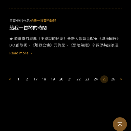
《鋼鐵英雄》製片團隊X《星際異攻隊》特效團隊，傾力創造磅礡絢
爛的奇幻史詩鉅作 ★網傳熱議奇片台灣首度揭密上映！《007》皮
爾斯布洛斯南帥扮路易十四領銜主演，更有范冰冰首次挑戰美人魚
一角，加上奧斯卡影后茱莉安德魯斯擔綱旁白穿針引線領出此一奇
首頁
狼谷作品
給我一首琴的時間
幻篇章
給我一首琴的時間
★ 浪漫奇幻經典《不能說的秘密》全新大銀幕呈獻★《與神同行》
D.O.都敬秀、《地獄公使》元眞兒、《黑暗榮耀》辛叡恩共譜浪漫
戀曲★ 原版主題曲加上全新歌曲打造更深入沉浸式體驗★ 透過旋
Read more
律，邂逅跨越時空的愛戀★ 回憶的畫面，是你我的初戀那件小事★
命運的籤讓我們相遇 在
愛情
完全消失之前 改變錯過的時間 宥俊(都
敬秀飾)是一位在國外留學的優秀鋼琴家，他為了治療手腕回到家
鄉，成為韓國一所音樂學院的交換學生。有一天，宥俊在校園的舊
<
1
2
17
18
19
20
21
22
23
24
25
26
>
練琴室偶遇了正在演奏神秘曲目的貞雅(元眞兒飾)。隨著他們相處的
時間越來越長，
愛情
逐漸萌芽。然而，貞雅卻一直保持距離，用她
神秘的行為讓宥俊感到困惑。當貞雅某天突然消失後，宥俊開始尋
找她的下落，並發現了她的隱藏秘密…