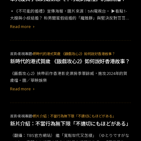
▪︎《不可能的婚禮》宣傳海報，圖片來源：tvN​電視台。​ ​​▶看點​1-​
大嫂與小叔結婚？​ ​​和男閨蜜假結婚的「羅雅靜」與堅決反對哥哥結
婚的「李智漢」，兩人的極限對決！劇中描述一心希望哥哥幸福的
Read more
「李智漢」，原本只是是要阻止哥哥結婚，最後卻變成和準大嫂發
展起了曖昧關係？​
首頁
影視專題
新時代的港式賀歲 《飯戲攻心2》如何說好香港故事？
新時代的港式賀歲 《飯戲攻心2》如何說好香港故事？
《飯戲攻心2》挾帶前作香港影史票房季軍餘威，進攻2024年的賀
歲檔。圖／華映娛樂
Read more
首頁
影視專題
新片介紹：不當行為無下限「不適切にもほどがある」
新片介紹：不當行為無下限「不適切にもほどがある」
​​（翻攝：​TBS​官方網站）​ ​​繼「寬鬆世代又怎樣」（ゆとりですがな