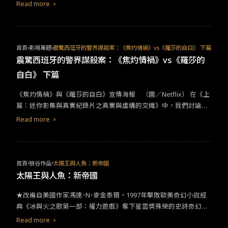
Read more
首頁
影視專題
震驚西班牙的警界謀殺案：《焦灼情禍》vs《羅莎的自白》 下篇
震驚西班牙的警界謀殺案：《焦灼情禍》vs《羅莎的
自白》 下篇
​​《焦灼情禍》與《羅莎的自白》宣傳海報 （圖／Netflix）​ ​​在​​《​​上
篇：迷你影集與真實紀錄片之真實與虛構的交織​​》中​​，我們討論了
影集​​《焦灼情禍》​​和紀錄片​​《羅莎的自白》​​這兩部西班牙影劇主角
Read more
間錯縱複雜的關係，和劇情虛構與真實的交織。這篇，要來討論該
案件眾說紛紜，撇除翻拍的劇情外，案件的真實真相是什麼？倒底
誰才是殺人兇手？誰才是被害者？​ ​​兩部影片，​​反映了人們對案件的
不同看法。有些人認為Rosa和Albert是兇手，他們應該受到法律的
首頁
狼谷作品
太陽王與人魚：新帝國
制裁；另一些人則認為Rosa是受害者，她應該得到同情和理解。​
太陽王與人魚：新帝國
★改編自美國作家馮達･N･麥金泰爾，1997年擊敗歐美奇幻小說經
典《冰與火之歌第一部：權力遊戲》奪下星雲獎殊榮的史詩奇幻小
說《太陽王與海妖》 ★《臥虎藏龍》李安御用編劇詹姆士夏姆斯X
Read more