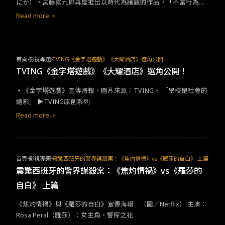
にか），宮藤官九郎再度推出以時代為議題的作品，「不當行為無
下限」（暫翻：原名為「不適切にもほどがある」）​ ​​台灣以民國紀
Read more
年，日本則根據在位天皇年號紀年，筆者在​2017-18​年來日，就正
好經歷了「平成」轉換成「令和」的歷史時刻。即使不是本地人，
當時看著官房長官頒布新年號，內心也是跟著一起激動了一陣。當
然，年號轉變不只標示了舊任天皇的下位，期間的回憶也被大家凝
首頁
影視專題
TVING《金字塔遊戲》《大耀酒店》選角公開！
縮成一個時空膠囊，只等待我們下​cue​，便能遁入彼時彼刻。​
TVING《金字塔遊戲》《大耀酒店》選角公開！
▪︎《金字塔遊戲》宣傳海報，圖片來源：TVING​。​ ​​「學校是社會的
縮影」​ ▶TVING​原創系列​
Read more
首頁
影視專題
震驚西班牙的警界謀殺案：《焦灼情禍》vs《羅莎的自白》 上篇
震驚西班牙的警界謀殺案：《焦灼情禍》vs《羅莎的
自白》 上篇
《焦灼情禍》與《羅莎的自白》宣傳海報 （圖／Netflix） 主演：
Rosa Peral（羅莎）：女主角，警探之花