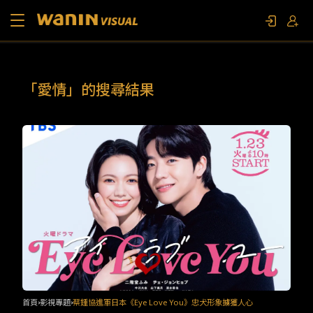
關於我們
「愛情」的搜尋結果
作品列表
影視專題
聯繫我們
限定活動
首頁
影視專題
蔡鍾協進軍日本《Eye Love You》忠犬形象擄獲人心