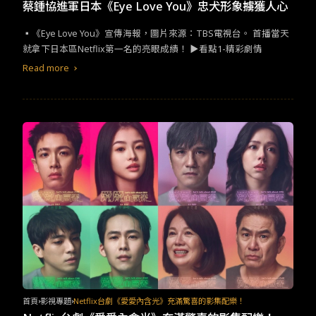
TW
EN
JP
KR
蔡鍾協進軍日本《Eye Love You》忠犬形象擄獲人心
▪︎《Eye Love You​》宣傳海報，圖片來源：​TBS​電視台。​ ​​首播當天
就拿下日本區​Netflix​第一名的亮眼成績！​ ​​▶看點​1-​精彩劇情​
Read more
首頁
影視專題
Netflix台劇《愛愛內含光》充滿驚喜的影集配樂！