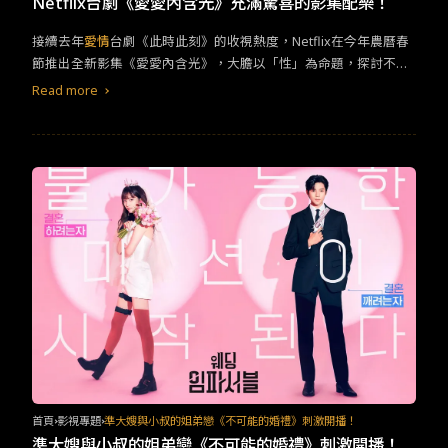
Netflix台劇《愛愛內含光》充滿驚喜的影集配樂！
接續去年
愛情
台劇《此時此刻》的收視熱度，Netflix在今年農曆春
節推出全新影集《愛愛內含光》，大膽以「性」為命題，探討不同
年齡層、不同性向的男男女女可能遭遇的生命課題，甫上線立刻衝
Read more
上台灣排行榜第一名，也順勢帶起劇中多首歌曲的討論度。 有別於
《此時此刻》找華語天后蔡依林為戲獻聲的合作模式，《愛愛內含
光》在配樂上大膽啟用新聲音，安排華研國際音樂的新人「JUD陳
泳希」演唱〈相濡以沫〉、〈知更〉等主題曲，為她年後發行的首
張迷你專輯預熱鋪路。這位畢業於台南藝術大學，自小主修古典鋼
琴，染著一頭金髮金眉的怪奇女聲，早已是華研培訓多年的祕密武
器，不僅一手包辦演唱、創作、編曲、混音、製作等十項全能，迷
離冷冽的嗓音與這部輕鬆喜劇更激盪出精彩的化學變化。 周平克
（柯震東飾）、邱曖（詹子萱飾）是《愛愛內含光》的主線CP，JU
D陳泳希多首歌曲在劇中精準襯托這兩位主角的心境轉折，其中抒
情民謠的〈知更〉是每個甜蜜時刻的必備BGM。印象最深的一場戲
是第六集兩人在河濱公園，周平克教邱曖騎重機時的愛意大噴發。
而這組CP在劇中也因初戀學長博齊（鳳小岳飾）的回國而出現挑
戰，JUD陳泳希翻玩范曉萱、李泉名曲〈我要我們在一起〉而創作
出的〈要不要在一起〉成為「初戀支線」的曖昧激素，每一場邱曖
首頁
影視專題
準大嫂與小叔的姐弟戀《不可能的婚禮》刺激開播！
與博齊的戲都會響起這首歌。
準大嫂與小叔的姐弟戀《不可能的婚禮》刺激開播！