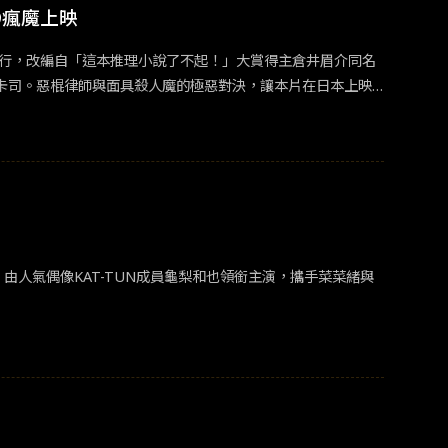
、
電影
珍藏膠捲卡乙份及6入
電影
劇照明信片乙組。《怪物樵
9瘋魔上映
莉蝶兒主演，此片獲得柏林影展最佳導演獎。故事發生在一列往維
國際影視官方網站公告為準，數量有限要買要快！
最後決定一起在維也納渡過一天。此片沒有甚麼情節，取而代
視發行，改編自「這本推理小說了不起！」大賞得主倉井眉介同名
化！
卡司。惡棍律師與面具殺人魔的極惡對決，讓本片在日本上映
也飾演的惡棍律師，其實是個為達目不惜殺人的精神病患，有天
性剖析等多重元素，劇情層層翻轉不斷遞進。本片更於2023
功律師，私下卻是不擇手段冷血殺人的精神病患者，文質彬彬的外表
小岩井宏悦大讚「這角色需要細膩大膽的演技，能在普通人和
人氣偶像KAT-TUN成員龜梨和也領銜主演，攜手菜菜緒與