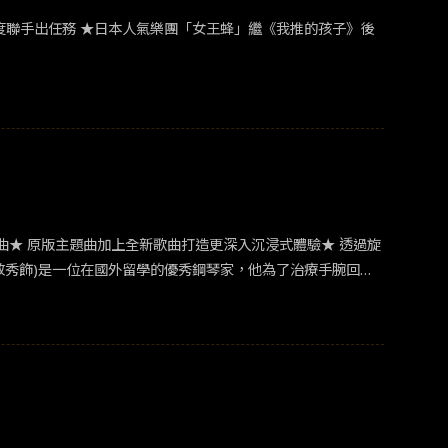
度聯手出任務 ★日本人氣樂團「女王蜂」繼《我推的孩子》後
曲★ 原版主題曲加上全新歌曲打造更深入沉浸式體驗★ 透過旋
都敬秀飾)是一位在國外留學的優秀鋼琴家，他為了治療手腕回到
的時間越來越長，愛情逐漸萌芽。然而，貞雅卻一直保持距離，