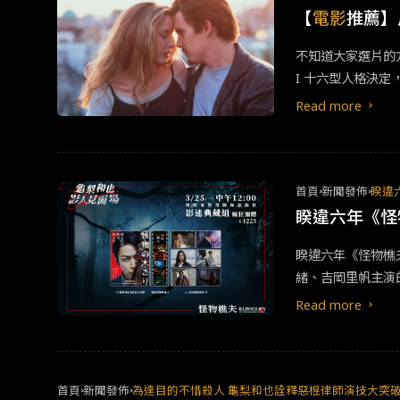
（2016） 《
【
電影
推薦】
後的陰謀，拯救分
不知道大家選片的
象、種族歧視等社
I 十六型人格決
《小太陽的願望》
上他們十分渴望與
佳原著劇本及男配
Read more
《滯留生》由《繼
始終充滿理想，不
角、最佳女配角、
演。這不僅顛覆美國
聖誕假期留校，看
事講述安迪多了一
聖誕節。此片已於
首頁
新聞發佈
睽違六
險之旅也由此展開
111722. 幸
睽違六年《怪物
NFJ，他的熱情
本、最佳影片。故
約翰艾維森執導，
睽違六年《怪物樵夫
立了深厚的友情。
人生，他有著無限
緒、吉岡里帆主演的
解，我想ENFP人
方要與籍籍無名的
《怪物樵夫》並可
勁敵《熔爐》奪下
Read more
還開心的鼓掌歡呼
在故事中，個性殊
間熱議。 要在片
9）《菊次郎的夏
作、轉動脖子的方
居得知他要啟程尋
了很多人生哲理，希
首頁
新聞發佈
為達目的不惜殺人 龜梨和也詮釋惡棍律師演技大突破 
正男也因此走出陰