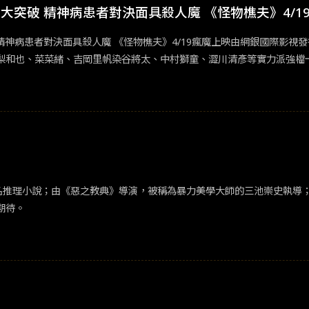
獲得【影迷典藏組】活動好禮，套票禮內含A3龜梨和也角色原文海報乙張
大突破 精神病患者對決面具殺人魔 《怪物樵夫》4/1
（1995）《愛在黎明破曉時》由李察林克雷特導演，由伊森霍克以及莫
關資訊詳見下方活動說明，若有任何異動調整，以博客來售票系統與網銀
輕的美國男生傑西遇上年輕的法國女生席琳，兩人一見如故，滔滔不絕，
; 精神病患者對決面具殺人魔 《怪物樵夫》4/19瘋魔上映由網銀國際影
斷藉由對話辯證、交流人生與愛情觀，投機的對談使得萍水相逢更為浪漫
梨和也、菜菜緒、吉岡里帆染谷將太、中村獅童、澀川清彥等實力派強檔
中文版預告，並將於4/19瘋狂上映！ 《怪物樵夫》劇情講述由龜梨和
一位殺人魔時，事件究竟會如何進展。其題材涵蓋懸疑驚悚、恐怖獵奇到人
election單元。 人氣男神龜梨和也飾演平日看私西裝筆挺溫文帥氣的成
換，更有與殺人魔多次的驚險對峙。其突破性的表現和精采詮釋，令製片
並且100%準確地拿捏了演出尺度，這個角色非他莫屬。」。
名推理小說；由《惡之教典》導演，被稱為暴力美學大師的三池崇史執導；由
期待。