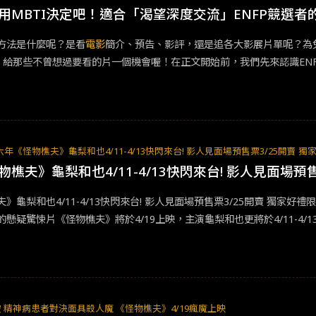
動物方城市》獲得第89屆奧斯卡最佳動畫片。故事敘述主角女警哈茱蒂和一
用MBTI決定吧！適合「渴望深度交流」ENFP競選者
裂的城市。片中擬仿人類城市，讓動物也分別居住在鄉野與城市中，但沒
方法是什麼呢？是看
電影
簡介、預告、影評，還是追各大影展片單呢？為
會問題，十分寫實且深入。故事主角哈茱蒂不畏他人歧視眼光，堅持做對的事
定，給那些不曾想過要看的片一個機會喔！在正文開始前，我們先來認識EN
為夫妻檔導演強納生戴頓和維萊莉法瑞斯的
電影
處女作，在日舞影展首映
他人建立有意義的情感聯繫。有鑑於此，今天要介紹的五部
電影
皆建立在
角獎。故事講述小女孩奧莉一家帶她去參加選美比賽途中遇上的一連串故
承人生》亞歷山大潘恩執導，《叢林奇航》保羅吉馬蒂和《失落謎城》達
願意放棄一絲希望。奧莉的模樣不符合「美」的標準，卻參加了選美比賽
最佳原創劇本、最佳剪輯等五項大獎。故事聚焦於難搞老師、反骨學生以
成功的文化，也撼動了觀眾的價值觀！ENFJ們看了一定不會失望！4. 玩
顧無法返鄉度假的男同學們。在這一段期間，他、喪子的瑪莉及愛惹麻煩
個巴斯光年玩具，胡迪因此遭到冷落。胡迪為了要趕走巴斯卻反被其他玩
2024年3月1日感動上映，大家不要錯過了！首版預告｜延伸閱讀｜《滯
年《怪物樵夫》龜梨和也4/11-4/13快閃來台! 影人見面場預售票3/25開賣 
。然而，安弟搬家在即，他們即將失去主人，不合的兩人必須團結合作，
福綠皮書（2019）《幸福綠皮書》改編自真人實事，由維果莫天森及馬赫夏
樵夫》龜梨和也4/11-4/13快閃來台! 影人見面場預
與堅毅總能感染周遭的人，讓大家與他朝著同一目標前進。曾看過
電影
的EN
事描述60年代知名黑人鋼琴家薛利，為了到美國南邊巡演，而僱用義裔
席維斯史特龍編劇兼主演。生活在費城的業餘拳擊手，無法靠拳賽餬口，
》龜梨和也4/11-4/13快閃來台! 影人見面場預售票3/25開賣 獨
雖然本片當時招來過度「政治正確」及「淡化」種族歧視的批評聲浪，但
的渴望卻始終無法圓夢。此時，美國恰逢建國兩百年，費城舉辦了一場拳
懸疑驚悚片《怪物樵夫》將於4/19上映，主演龜梨和也更將於4/11-4
們是再認同不過了吧！3. 陽光姊妹淘（2011）韓國
電影
《陽光姊妹淘》由
人來一場拳擊賽，彰顯美國的精神。在此比賽中，洛基展現永不放棄的精
獲得【影迷典藏組】的預售套票好禮，龜梨和也更將現身活動，與觀眾粉
最佳導演等大獎。故事講述曾經是中學「Sunny」小團體的成員時隔25
，直呼「我非常期待能夠見到大家，希望大家能跟我一起度過一個愉快的
異的七人包容彼此的差異、相處融洽，實在難能可貴。這部
電影
是絕對是
中詮釋既是帥氣律師又是冷血殺人的精神病患的角色，龜梨和也坦言為此
天》為由北野武自編自導自演，久石讓編曲，入選第52屆坎城影展正式競
式等，尤其是以某事件為契機，這個角色開始慢慢產生變化的時候。雖然
母，給了他一筆旅費並請丈夫菊次郎陪同。於是，一老一少便踏上旅程。
望可以讓各位的內心感受到震撼，並開心的觀賞到最後。」。《怪物樵夫》影
精神病患者對決面具殺人魔 《怪物樵夫》4/19瘋魔上映
霾；本片有別於北野武的其他作品，清新、搞笑而不落俗套，值得各位一探究