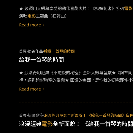
★ 必須用大銀幕享受的動作喜劇爽片！《辣妹刺客》系列
電影
演唱
電影
主題曲〈狂詩曲〉
Read more
首頁
狼谷作品
給我一首琴的時間
給我一首琴的時間
★ 浪漫奇幻經典《不能說的秘密》全新大銀幕呈獻★《與神同
律，邂逅跨越時空的愛戀★ 回憶的畫面，是你我的初戀那件小
家鄉，成為韓國一所音樂學院的交換學生。有一天，宥俊在校
Read more
用她神秘的行為讓宥俊感到困惑。當貞雅某天突然消失後，宥
首頁
新聞發佈
浪漫經典電影全新面貌！ 《給我一首琴的時間》白
浪漫經典
電影
全新面貌！ 《給我一首琴的時