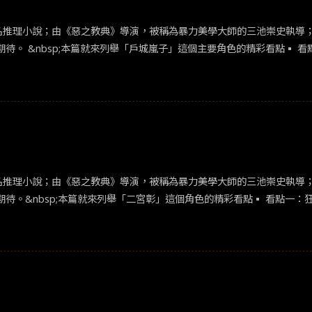
名推理小說；由《惡之教典》導演，被稱為暴力美學大師的三池崇史執導；由
菜緒，從2013年
作，都闖出了屬於自己的天地。 因為演出不少壞女人角色，而被日本網友評選獲得「專業惡女」稱號
怪物樵夫》中，她將打破壞女人形象，化身為富有正義感的天才犯罪側寫
名推理小說；由《惡之教典》導演，被稱為暴力美學大師的三池崇史執導；由
二宮彰（龜梨和也 飾）身上。然而，二宮其實是一名冷血又不擇手段的
此同時，二宮的未婚妻荷見映美（吉岡里帆 飾）、夥伴杉谷醫生（染谷
也紛紛捲入事件之中。狂者得勝，瘋者能活。究竟誰才是最後的贏家？這一切謎團都將逐一揭曉。 ▪︎ 看點二：壞到令人髮指的惡棍律