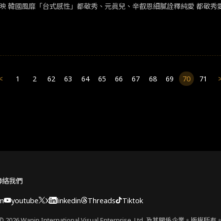
映 韓國風靡「台式感性」都敬秀、元眞兒、辛叡恩細膩詮釋純愛 都敬
<
1
2
62
63
64
65
66
67
68
69
70
71
聯絡我們
am
youtube
X
linkedin
Threads
Tiktok
© 2026 Wanin International Visual Enterprise, Ltd. 及其關係企業。版權所有