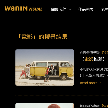
關於我們
作品列表
影
「電影」的搜尋結果
首頁
影視專題
【電
【
電影
推薦】
不知道大家選片的
I 十六型人格決
界，總是能動員並
Read more
（2023）《泳
括安妮特班寧、茱
然而，她因為水母
死亡，她希望能夠
首頁
影視專題
【電