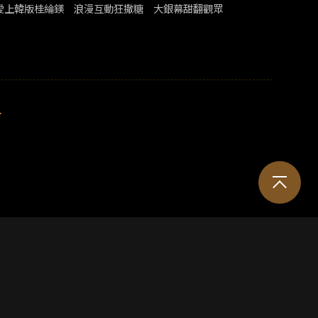
秀愛上韓版桂綸鎂 浪漫互動狂撒糖 大銀幕甜翻觀眾
>
。