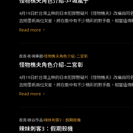
怪物樵夫角色介紹-戶城嵐子
4月19日於台灣上映的日本犯罪懸疑片《怪物樵夫》改編自同
吉岡里帆兩位女星，將在戲中有不少精彩的對手戲，相當值得期待。 &nbsp;本篇就來列舉「戶城嵐子」這個主要角色的精彩看點▪︎ 看點一：專業惡女成為正義的化身出道10年的菜
在《最後的♡灰姑娘》中嶄露頭角後，開始出演許多熱門影劇。如今不管是模特兒還是演員的工
Read more
的菜菜緒，她的「惡女」形象可說是深植人心。不過此次在《
首頁
影視專題
怪物樵夫角色介紹-二宮彰
怪物樵夫角色介紹-二宮彰
4月19日於台灣上映的日本犯罪懸疑片《怪物樵夫》改編自同
影
。故事描一名帶著樵夫面具的連續殺人犯將目標鎖定在律師
Read more
側寫師戶城嵐子（由菜菜緒飾演）等人也不斷對他展開調查。於
首頁
狼谷作品
辣妹刺客3：假期殺機
辣妹刺客3：假期殺機