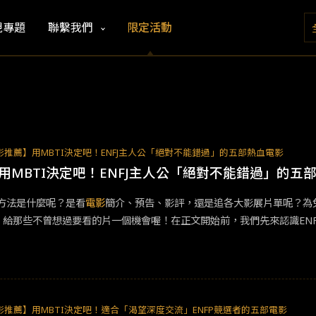
視專題
聯繫我們
限定活動
影推薦】用MBTI決定吧！ENFJ主人公「絕對不能錯過」的五部熱血電影
用MBTI決定吧！ENFJ主人公「絕對不能錯過」的五
方法是什麼呢？是看
電影
簡介、預告、影評，還是追各大影展片單呢？為
定，給那些不曾想過要看的片一個機會喔！在正文開始前，我們先來認識ENF
改變身邊人，因此即便很困難他們也會只選擇正確的道路。有鑑於此，今
不放棄》改編自奈德2015年出版的回憶錄，由金國威夫婦聯袂執導，是兩
蒂佛斯特和萊斯伊凡。此片入圍第96屆奧斯卡獎最佳女主角及女配角獎。
的攻擊不得不上岸，終止挑戰。但是，這一個夢想一直在她心頭縈繞不去
重新開始這趟泳渡挑戰。儘管多數人都不看好她，戴安娜依然不願放棄，最後
影推薦】用MBTI決定吧！適合「渴望深度交流」ENFP競選者的五部電影