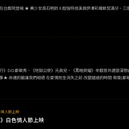
在台戲院登場 ★ 美少女高石明鈴Ｘ超強特技演員伊澤彩織默契滿分、三
行》D.O.都敬秀、《地獄公使》元眞兒、《黑暗榮耀》辛叡恩共譜浪漫戀
事★ 命運的籤讓我們相遇 在愛情完全消失之前 改變錯過的時間 宥俊(
園的舊練琴室偶遇了正在演奏神秘曲目的貞雅(元眞兒飾)。隨著他們相處
俊開始尋找她的下落，並發現了她的隱藏秘密…
色情人節上映
間》白色情人節上映