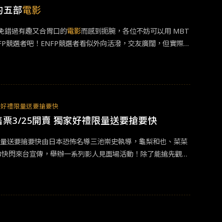
隻街頭行騙高手尼克合作解開一樁肉食動物的失蹤案，並揭發其背
的五部
電影
有因為是動畫就天馬行空，它同樣複製現實世界偏見、刻板印
免錯過有趣又合胃口的
電影
而感到扼腕，各位不妨可以用 MBT
，不知不覺吸引了尼克加入她。3. 小太陽的願望（2005）
FP競選者吧！ENFP競選者看似外向活潑，交友廣闊，但實際
便吸引多家發行商投標爭取放映權，此片最後奪得第79屆的最
「交流」之上，一起來看是哪些
電影
吧！ 1. 滯留生（2024）
事。此片之所以動人在於，一家人都是「魯蛇」然而，他們卻
芬喬伊藍道夫領銜主演。此片入圍第96屆最佳影片、最佳男主
；而全家人跳的那支艷舞難登大雅之堂，卻仍在選美舞台上表
及喪子母親的互動上。故事講述老師保羅因同事惡整而被迫在
具總動員（1995）《玩具總動員》首部曲於1995年上映，故
的學生安格斯深入了解彼此的生命傷痕，一起度過一個溫暖的
具們唾棄，沒想到他意外與巴斯一起陷入危機，兩個冤家的冒
留生》
電影
介紹&gt;&gt;&gt;https://www.wve.com.tw/topic/
獨家好禮限量送要搶要快
才能回到安迪的身邊。大家有發現嗎？當中的胡迪就是標準的E
拉阿里領銜主演。此片榮獲91屆奧斯卡最佳男配角、最佳原創劇
售票3/25開賣 獨家好禮限量送要搶要快
FJ們，是不是覺得像極了自已呢？5. 洛基（1976）《洛基》由
東尼來當司機及保鑣。透過相處，兩人跨越膚色、種族與階級建
只能藉由替放高利貸的朋友收取債款掙錢，以維持生計。面對
家好禮限量送要搶要快由日本恐怖名導三池崇史執導，龜梨和也、菜菜
不可否認的是，人與人之間的確需要透過深度交流才能相互了
擊比賽慶祝，邀請世界冠軍阿波蘿一同歡慶。阿波蘿建議主辦
/13快閃來台宣傳，舉辦一系列影人見面場活動！除了能搶先觀看
姜炯哲編導，當年不僅榮獲大鐘賞最佳影片提名，更擊退該年
神感染了全部的人，即便落敗也令人熱血沸騰。
絲分享拍片期間的幕後心得。 當提到將來台宣傳時，龜梨和也
年後因為大姐大春花之故，七人再次團聚，找回當年青春回憶。
夜晚。」，此次更是他暌違近六年來台，消息一出便引起粉絲
身為ENFP的你不能錯過的友情
電影
！4. 菊次郎的夏天 （199
下了不少苦功，「我的角色會有一些細微的變化，像是眼睛的動
賽單元。故事講述小學三年級學生的正男尋母的故事，隔壁女鄰
這是一部關於精神病患者與殺人魔之間的故事，但其中也包含
兩人在這趟旅途中，雖沒有達成任務，但兩人的關係卻昇華。
人見面場預售套票將於3/25(一)12:00於博客來正式開
竟！延伸歌曲｜久石讓創作《菊次郎的夏天》Summer5.