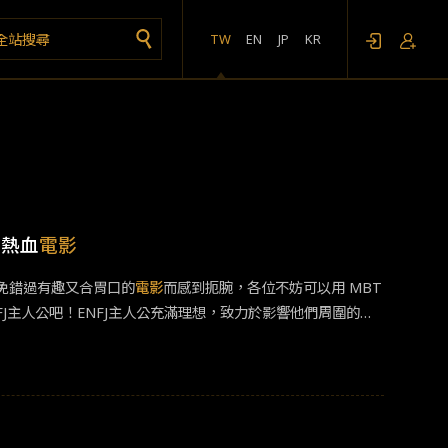
TW
EN
JP
KR
部熱血
電影
免錯過有趣又合胃口的
電影
而感到扼腕，各位不妨可以用 MBT
J主人公吧！ENFJ主人公充滿理想，致力於影響他們周圍的世
天要介紹的五部
電影
都是十分熱血、動人的類型！1. 泳不放棄
人第一次執導劇情長片，編劇則由茱莉亞考克斯擔任，演出陣容包
主角戴安娜自28歲起便發下宏願，要從古巴泳渡至佛羅里達；
。60歲那年，她告訴摯友邦妮，自己不甘願只是在漫長中等待
找來40個人加入，並於第五次挑戰成功！ 2. 動物方城市