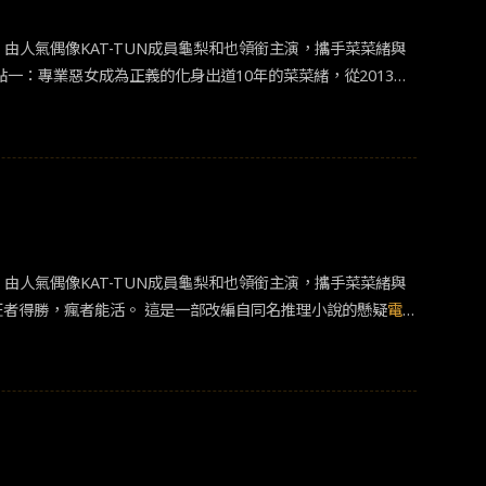
人氣偶像KAT-TUN成員龜梨和也領銜主演，攜手菜菜緒與
師。
人氣偶像KAT-TUN成員龜梨和也領銜主演，攜手菜菜緒與
吉岡里帆兩位女星，將在戲中有不少精彩的對手戲，相當值得期待。&nbsp;本篇就來列舉「二宮彰」這個角色的精彩看點▪︎ 看點一：狂者得勝，瘋者能活。 這是一部改編自同名推理小說的懸疑
電
惡棍律師，型為變態冷血就像是沒有感情的怪物，警局內的犯罪
將太 飾）以及被懷疑曾參與兇殺案的劍持（中村獅童 飾）等人
師