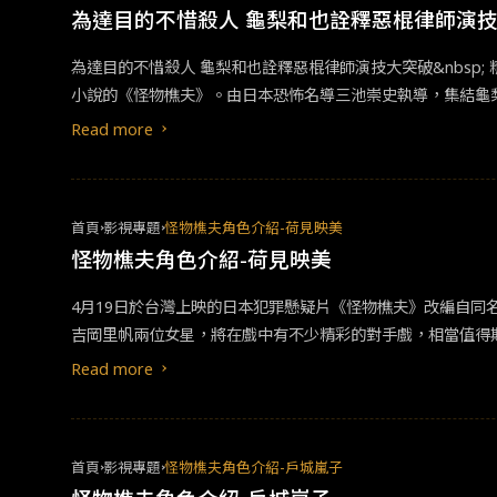
賣，購買套票即可
為達目的不惜殺人 龜梨和也詮釋惡棍律師演技
愛在黎明破曉時 
夫》影人見面場相
也納的列車上，年
為達目的不惜殺人 龜梨和也詮釋惡棍律師演技大突破&nbsp
之的是兩位主角不
小說的《怪物樵夫》。由日本恐怖名導三池崇史執導，集結龜
首周票房更勝《大法師：信徒》！《怪物樵夫》也已於日前發布
Read more
竟遇上犯下多起案件的面具殺人魔。當殺人魔所追殺的，是另
西班牙錫切斯奇幻影展首映，並入選2023東京影展Gala S
下卻是癲狂駭人的病態內在。他不但要兩種情緒狀態間細膩切
首頁
影視專題
怪物樵夫角色介紹-荷見映美
精神病患者之間來回轉換。但龜梨對各個情景的理解非常深刻，
怪物樵夫角色介紹-荷見映美
4月19日於台灣上映的日本犯罪懸疑片《怪物樵夫》改編自同
吉岡里帆兩位女星，將在戲中有不少精彩的對手戲，相當值得
Read more
首頁
影視專題
怪物樵夫角色介紹-戶城嵐子