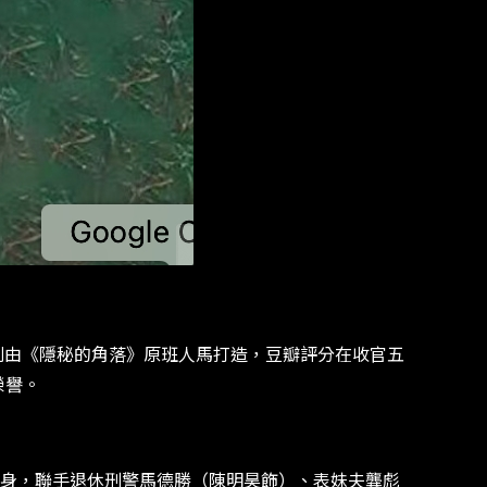
劇由《隱秘的角落》原班人馬打造，豆瓣評分在收官五
榮譽。
身，聯手退休刑警馬德勝（陳明昊飾）、表妹夫龔彪