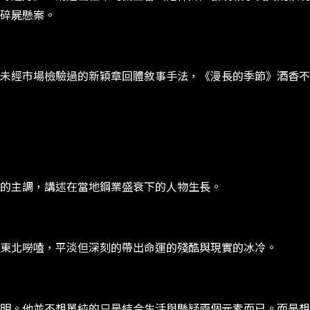
碎屍懸案。
未經市場檢驗過的新穎章回體敘事手法，《漫長的季節》酒香不
的主調，講述在當地鋼業盛衰下的人物生長。
東北嘮嗑，平淡但深刻的帶出命運的殘酷與現實的冰冷。
明。他並不想單純的只是結合生活與懸疑兩個元素而已。而是想