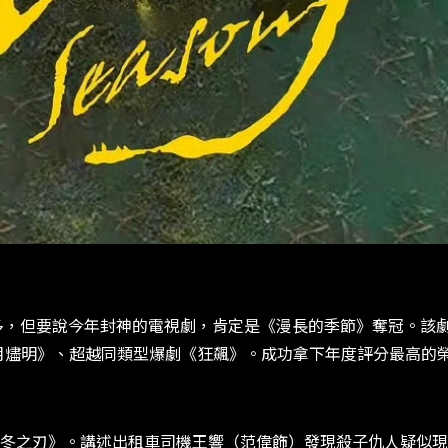
常多，但要說今年封神的電視劇，肯定是《漫長的季節》奪冠。該
長月燼明》、超越同類型爆劇《狂飆》。成功拿下年度評分最高的
冬之刃》。講述出租車司機王響（范偉飾）發現殺子仇人疑似現