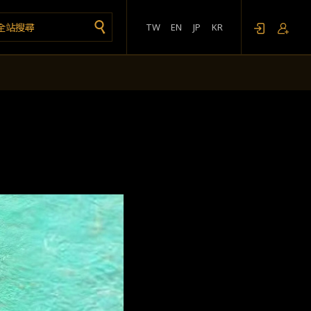
TW
EN
JP
KR