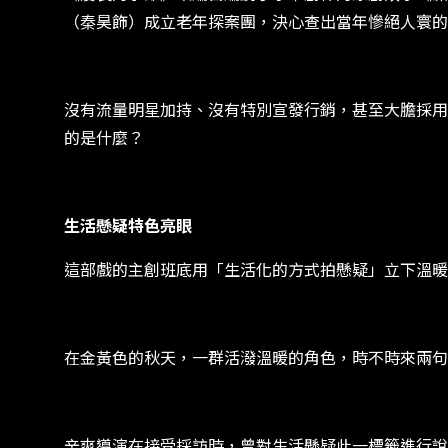
（秦昊飾）成立老年探案團，決心查出當年慘絕人寰的
沒有流量明星加持、沒有特別宣發行銷，甚至大膽採用
的是什麼？
生活懸疑特色亮眼
這部戲的主創班底用「生活化的方式拍懸疑」立下溫暖
在金黃色的秋天，一群活潑溫暖的角色，時不時來兩句
辛爽導演在接受採訪時，曾對生活懸疑此一標籤進行說