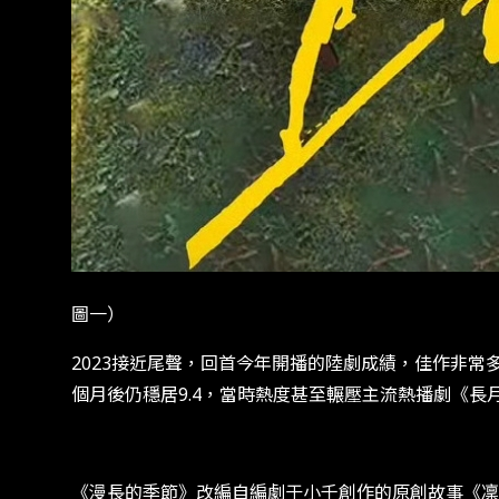
圖一）
2023接近尾聲，回首今年開播的陸劇成績，佳作非
個月後仍穩居9.4，當時熱度甚至輾壓主流熱播劇《
《漫長的季節》改編自編劇于小千創作的原創故事《凜